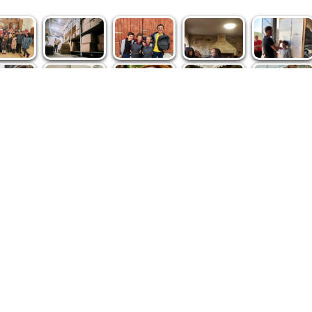
spre noi
|
Abonamente
|
iri BASILICA
BASILICA Travel
Română
Serviciul de Colportaj Bisericesc
ântuirii Neamului
Atelierele Patriarhiei
Tipografia Cărţilor Bisericeşti
pe site de Ziarul Lumina sunt protejate de dispoziţiile legale în vigoa