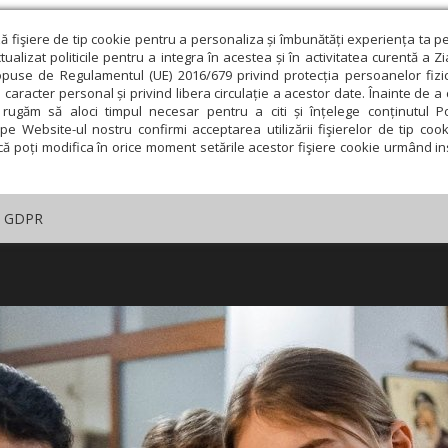
ză fişiere de tip cookie pentru a personaliza și îmbunătăți experiența ta p
alizat politicile pentru a integra în acestea și în activitatea curentă a Z
opuse de Regulamentul (UE) 2016/679 privind protecția persoanelor fizi
 caracter personal și privind libera circulație a acestor date. Înainte de 
rugăm să aloci timpul necesar pentru a citi și înțelege conținutul Pol
pe Website-ul nostru confirmi acceptarea utilizării fişierelor de tip cook
că poți modifica în orice moment setările acestor fişiere cookie urmând ins
GDPR