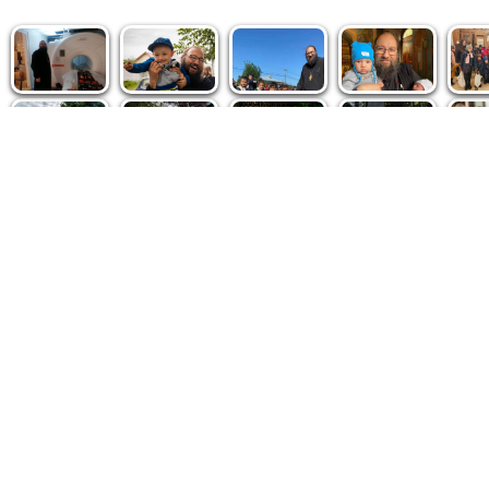
Politica de cookie
|
Politica de confidențialitate
|
Contact
|
De
Fototeca Ortodoxiei Românești
Agenţia de şt
Radio TRINITAS
Patriarhia 
TV TRINITAS
Catedrala M
Vestitorul Ortodoxiei
Conținutul și design-ul site-ului, toate informaţiile publicate 