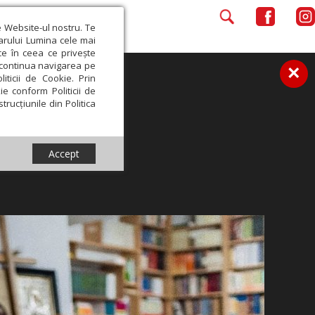
e Website-ul nostru. Te
iarului Lumina cele mai
ce în ceea ce privește
a continua navigarea pe
×
iticii de Cookie. Prin
ie conform Politicii de
trucțiunile din Politica
Accept