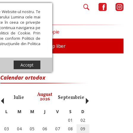
e Website-ul nostru. Te
iarului Lumina cele mai
ce în ceea ce privește
a continua navigarea pe
Opinii
Filantropie
iticii de Cookie. Prin
ie conform Politicii de
trucțiunile din Politica
nță
Familie
Timp liber
Accept
Calendar ortodox
‹
›
August
Iulie
Septembrie
Octombrie
Noiembri
2026
L
M
M
J
V
S
D
01
02
03
04
05
06
07
08
09