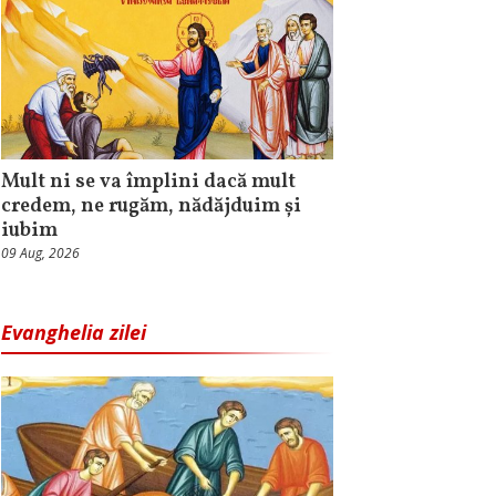
Mult ni se va împlini dacă mult
credem, ne rugăm, nădăjduim și
iubim
09 Aug, 2026
Evanghelia zilei