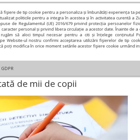
ză fişiere de tip cookie pentru a personaliza și îmbunătăți experiența ta p
alizat politicile pentru a integra în acestea și în activitatea curentă a Z
opuse de Regulamentul (UE) 2016/679 privind protecția persoanelor fizi
 caracter personal și privind libera circulație a acestor date. Înainte de 
eologie și spiritualitate
Educaţie și Cultură
Societate
rugăm să aloci timpul necesar pentru a citi și înțelege conținutul Pol
pe Website-ul nostru confirmi acceptarea utilizării fişierelor de tip cook
că poți modifica în orice moment setările acestor fişiere cookie urmând ins
te
Analiză
Reportaj
Psihologie
Religie și știi
GDPR
Adopția, o șansă așteptată de mii de copii
ată de mii de copii
ie
Februarie
Martie
Aprilie
Mai
Iunie