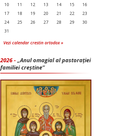
10
11
12
13
14
15
16
17
18
19
20
21
22
23
24
25
26
27
28
29
30
31
Vezi calendar crestin ortodox »
2026 -
„Anul omagial al pastorației
familiei creștine”