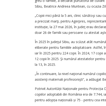
greu o familie, a declarat purtătorul de cuvânt 
Sibiu, Beatrice Andreea Muntean, cu ocazia Zile
„Copiii mici până la 5 ani, clinic sănătoşi sau c
a precizat marţi, pentru Agerpres, reprezentan
instituție, la 27 mai 2026, în judeţ erau declaraţ
doar 26 de familii sau persoane cu atestat aş
În 2025 în judeţul Sibiu, au scăzut atât numărul 
eliberate pentru familiile adoptatoare. Astfel, 
iar în 2025 pentru 224 copii. În 2024, 17 copii a
12 copii în 2025. Şi numărul atestatelor pentru 
la 13, în 2025.
„În continuare, la nivel naţional numărul copiil
asistenţi maternali profesionişti”, a adăugat 
Potrivit Autorității Naționale pentru Protecția
copiilor adoptabili din România era de 7.744, i
pentru adopția na­țională și 75 - pentru cea inte