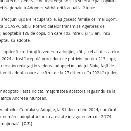
al Direcţiei Generale de Asistenţă Socială şi Protecţia Copilului
i Naţionale a Adopţiei, sărbătorită anual la 2 iunie.
u afecţiuni uşoare recuperabile, îşi găsesc familie cel mai uşor”,
ta DGASPC Sibiu. Potrivit datelor transmise Agerpres de
i adoptabili 186 de copii, din care 102 între 0 şi 13 ani, însă
teptau să adopte.
copiilor încredinţaţi în vederea adopţiei, cât şi cel al atestatelor
în 2024 a fost începută procedura de potrivire pentru 213 copii,
u fost încredinţaţi în vederea adopţiei în judeţul Sibiu, faţă de
familii adoptatoare a scăzut de la 27 eliberate în 2024 în judeţ,
or adoptabili este ridicat, majoritatea acestora regăsindu-se la
Beatrice Andreea Muntean.
 Drepturilor Copilului și Adopție, la 31 decembrie 2024, numărul
ar numărul adoptatorilor cu atestate în vigoare era de 2.774 -
r­na­țională.
(C.Z.)