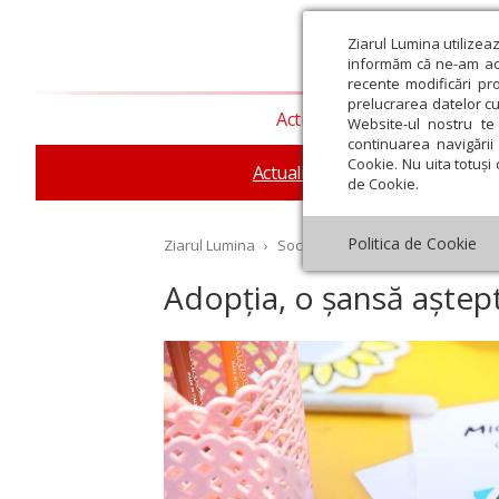
Ziarul Lumina utilizea
informăm că ne-am actu
recente modificări pr
prelucrarea datelor cu
Actualitate religioasă
T
Website-ul nostru te 
continuarea navigării 
Cookie. Nu uita totuși 
Actualitate socială
Sănăta
de Cookie.
Politica de Cookie
Ziarul Lumina
›
Societate
›
Actualitate socială
›
Adopția, o șansă aștept
st
Septembrie
Octombrie
Noiembrie
Decembrie
Ianuar