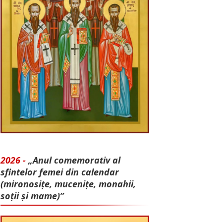
2026 -
„Anul comemorativ al
sfintelor femei din calendar
(mironosițe, mu­cenițe, monahii,
soții și mame)”