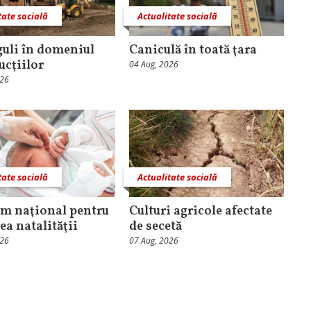
tate socială
Actualitate socială
guli în domeniul
Caniculă în toată ţara
ucţiilor
04 Aug, 2026
026
tate socială
Actualitate socială
m naţional pentru
Culturi agricole afectate
ea natalităţii
de secetă
026
07 Aug, 2026