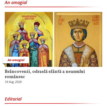
An omagial
An omagial
Brâncovenii, odraslă sfântă a neamului
românesc
16 Aug, 2026
Editorial