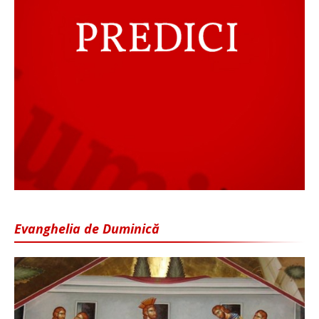
Evanghelia de Duminică