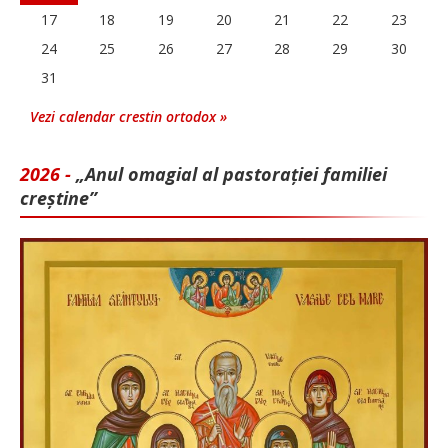
17
18
19
20
21
22
23
24
25
26
27
28
29
30
31
Vezi calendar crestin ortodox »
2026 -
„Anul omagial al pastorației familiei
creștine”