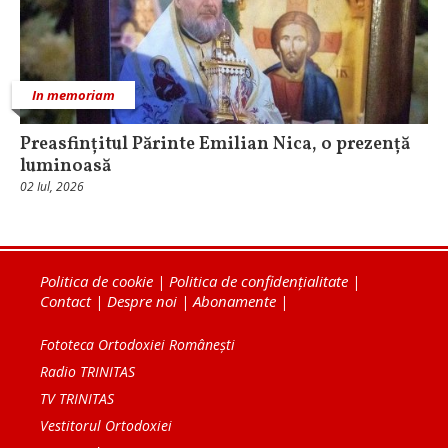
In memoriam
Preasfințitul Părinte Emilian Nica, o prezență
luminoasă
02 Iul, 2026
Politica de cookie
|
Politica de confidențialitate
|
Contact
|
Despre noi
|
Abonamente
|
Fototeca Ortodoxiei Românești
Radio TRINITAS
TV TRINITAS
Vestitorul Ortodoxiei