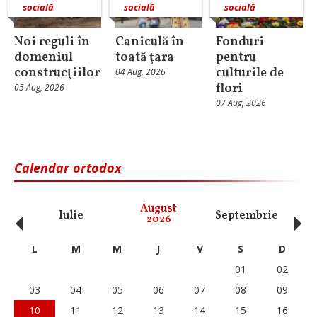
socială
socială
socială
Noi reguli în
Caniculă în
Fonduri
domeniul
toată ţara
pentru
construcţiilor
culturile de
04 Aug, 2026
flori
05 Aug, 2026
07 Aug, 2026
Calendar ortodox
‹
›
August
Iulie
Septembrie
O
2026
L
M
M
J
V
S
D
01
02
03
04
05
06
07
08
09
10
11
12
13
14
15
16