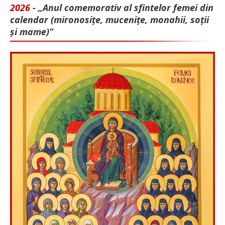
2026 -
„Anul comemorativ al sfintelor femei din
calendar (mironosițe, mu­cenițe, monahii, soții
și mame)”