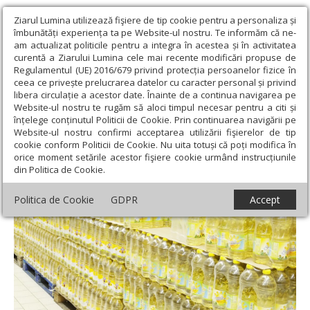
Ziarul Lumina utilizează fişiere de tip cookie pentru a personaliza și
îmbunătăți experiența ta pe Website-ul nostru. Te informăm că ne-
am actualizat politicile pentru a integra în acestea și în activitatea
curentă a Ziarului Lumina cele mai recente modificări propuse de
Regulamentul (UE) 2016/679 privind protecția persoanelor fizice în
ceea ce privește prelucrarea datelor cu caracter personal și privind
libera circulație a acestor date. Înainte de a continua navigarea pe
Website-ul nostru te rugăm să aloci timpul necesar pentru a citi și
Ziarul Lumina
›
Societate
›
Actualitate socială
›
Prelungire a
înțelege conținutul Politicii de Cookie. Prin continuarea navigării pe
plafonării la alimente de bază
Website-ul nostru confirmi acceptarea utilizării fişierelor de tip
cookie conform Politicii de Cookie. Nu uita totuși că poți modifica în
Prelungire a plafonării la alimente de bază
orice moment setările acestor fişiere cookie urmând instrucțiunile
din Politica de Cookie.
Politica de Cookie
GDPR
Accept