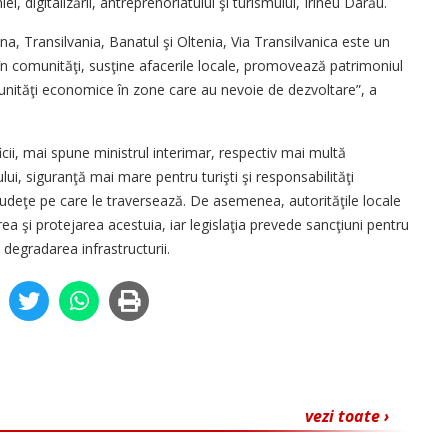
i, digitalizării, antreprenoriatului şi turismului, Irineu Darău.
a, Transilvania, Banatul şi Oltenia, Via Transilvanica este un
ră în comunităţi, susţine afacerile locale, promovează patrimoniul
tunităţi economice în zone care au nevoie de dezvoltare”, a
.
cii, mai spune ministrul interimar, respectiv mai multă
ului, siguranţă mai mare pentru turişti şi responsabilităţi
 judeţe pe care le traversează. De asemenea, autorităţile locale
rea şi protejarea acestuia, iar legislaţia prevede sancţiuni pentru
 degradarea infrastructurii.
vezi toate ›