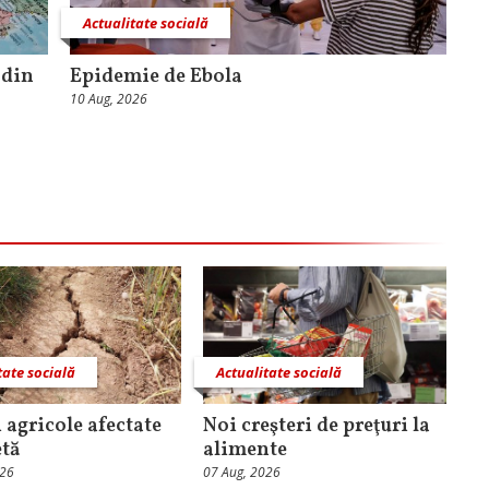
Actualitate socială
 din
Epidemie de Ebola
10 Aug, 2026
tate socială
Actualitate socială
i agricole afectate
Noi creşteri de preţuri la
etă
alimente
026
07 Aug, 2026