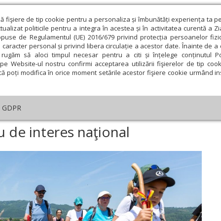
ză fişiere de tip cookie pentru a personaliza și îmbunătăți experiența ta p
alizat politicile pentru a integra în acestea și în activitatea curentă a Z
opuse de Regulamentul (UE) 2016/679 privind protecția persoanelor fizi
 caracter personal și privind libera circulație a acestor date. Înainte de 
eologie și spiritualitate
Educaţie și Cultură
Societate
rugăm să aloci timpul necesar pentru a citi și înțelege conținutul Pol
pe Website-ul nostru confirmi acceptarea utilizării fişierelor de tip cook
că poți modifica în orice moment setările acestor fişiere cookie urmând ins
te
Analiză
Reportaj
Psihologie
Religie și știi
GDPR
Via Transilvanica, traseu de interes naţional
u de interes naţional
ie
Februarie
Martie
Aprilie
Mai
Iunie