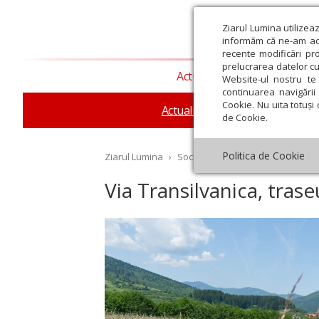
Ziarul Lumina utilizea
informăm că ne-am actu
recente modificări pr
prelucrarea datelor cu
Actualitate religioasă
T
Website-ul nostru te 
continuarea navigării 
Cookie. Nu uita totuși 
Actualitate socială
Sănăta
de Cookie.
Politica de Cookie
Ziarul Lumina
›
Societate
›
Actualitate socială
›
Via Transilvanica, trase
st
Septembrie
Octombrie
Noiembrie
Decembrie
Ianuar