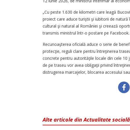
12 iunie 2026, de ministrul interimar al economie
„Cu peste 1.630 de kilometri care leagă Bucovin
proiect care aduce turiştii şi iubitorii de natu
cultural şi natural al României şi creează opor
transmis ministrul într-o postare pe Facebook
Recunoaşterea oficială aduce o serie de benefi
protecţie, reguli clare pentru întreţinerea trase
concrete pentru autorităţile locale din cele 10
de pe traseu vor avea obligaţii privind întreţine
distrugerea marcajelor, blocarea accesului sau
Alte articole din Actualitate socială