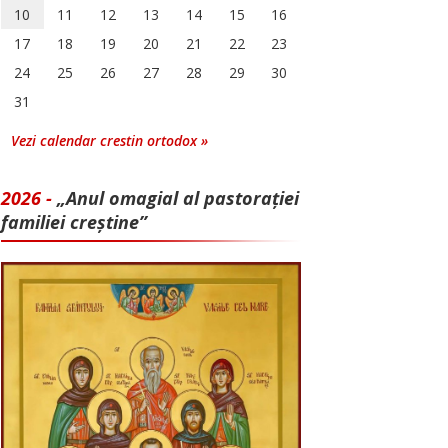
10
11
12
13
14
15
16
17
18
19
20
21
22
23
24
25
26
27
28
29
30
31
Vezi calendar crestin ortodox »
2026 -
„Anul omagial al pastorației
familiei creștine”