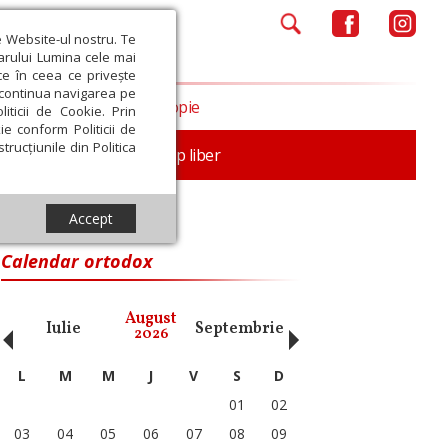
e Website-ul nostru. Te
iarului Lumina cele mai
ce în ceea ce privește
a continua navigarea pe
Opinii
Filantropie
iticii de Cookie. Prin
ie conform Politicii de
trucțiunile din Politica
nță
Familie
Timp liber
Accept
Calendar ortodox
‹
›
August
Iulie
Septembrie
Octombrie
Noiembri
2026
L
M
M
J
V
S
D
01
02
03
04
05
06
07
08
09