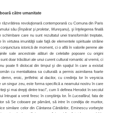
oboară către umanitate
tre răzvrătirea revoluţionară contemporană cu Comuna din Paris
amului său (
Împărat şi proletar
,
Mureşanu
), şi înţelegerea finală
e schimbare care nu sunt rezultatul unei transformări treptate,
 în virtutea imunităţii sale faţă de elementele spirituale străine
 conjunctura istorică de moment, ci o află în valorile perene ale
ginile sale ancestrale alături de celelalte popoare cu origini
unt doar trăsături ale unui curent cultural romantic al vremii, ci
 nu poate fi dislocat din timpul şi din spaţiul în care a existat
 român cu mentalitatea sa culturală a permis asimilarea foarte
demn, eroic, jertfelnic al dacilor, cu credinţa lor în veşnicia
e un singur zeu, este forma specifică a neamului nostru în care
teji şi mai drepţi dintre traci”, cum îi definea Herodot în secolul
 întrupat a venit firesc în conştiinţa lor. În
Luceafărul,
fata de
or să Se coboare pe pământ, să intre în condiţia de muritor,
ce similare celor din
Cântarea Cântărilor
, Eminescu vorbeşte