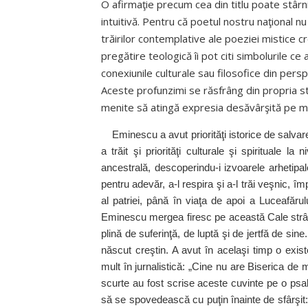
O afirmaţie precum cea din titlu poate stârn
intuitivă. Pentru că poetul nostru naţional nu
trăirilor contemplative ale poeziei mistice cr
pregătire teologică îi pot citi simbolurile ce
conexiunile culturale sau filosofice din persp
Aceste profunzimi se răsfrâng din propria sta
menite să atingă expresia desăvârşită pe măs
Eminescu a avut priorităţi istorice de salvar
a trăit şi priorităţi culturale şi spirituale l
ancestrală, descoperindu‑i izvoarele arhetipale
pentru adevăr, a‑l respira şi a‑l trăi veşnic, 
al patriei, până în viaţa de apoi a Luceafărul
Eminescu mergea firesc pe această Cale strâm
plină de suferinţă, de luptă şi de jertfă de sine.
născut creştin. A avut în acelaşi timp o exist
mult în jurnalistică: „Cine nu are Biserica de
scurte au fost scrise aceste cuvinte pe o psa
să se spovedească cu puţin înainte de sfârşit