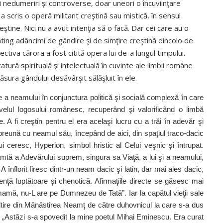
i nedumeriri şi controverse, doar uneori o încuviinţare
 a scris o operă militant creştină sau mistică, în sensul
eştine. Nici nu a avut intenţia să o facă. Dar cei care au o
 ating adâncimi de gândire şi de simţire creştină dincolo de
ectiva cărora a fost citită opera lui de-a lungul timpului.
tură spirituală şi intelectuală în cuvinte ale limbii române
ura gândului desăvârşit sălăşluit în ele.
e a nea­mului în conjunctura politică şi socială complexă în care
a nivelul logosului românesc, recuperând şi valorificând o limbă
. A fi creştin pentru el era acelaşi lucru cu a trăi în adevăr şi
împreună cu neamul său, începând de aici, din spaţiul traco‑dacic
ui ceresc, Hyperion, simbol hristic al Celui veşnic şi întrupat.
tă a Adevărului suprem, singura sa Viaţă, a lui şi a neamului,
 A înflorit firesc dintr‑un neam dacic şi latin, dar mai ales dacic,
enţă luptătoare şi chenotică. Afirmaţiile directe se găsesc mai
 mamă, nu‑L are pe Dumnezeu de Tată”. Iar la capătul vieţii sale
ltire din Mănăstirea Neamţ de către duhovnicul la care s‑a dus
: „Astăzi s‑a spovedit la mine poetul Mihai Eminescu. Era curat