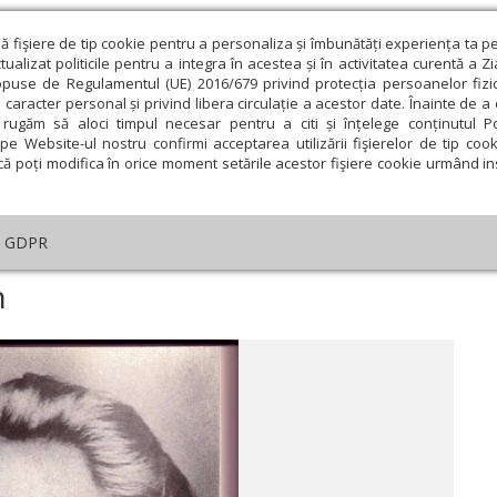
ză fişiere de tip cookie pentru a personaliza și îmbunătăți experiența ta p
alizat politicile pentru a integra în acestea și în activitatea curentă a Z
opuse de Regulamentul (UE) 2016/679 privind protecția persoanelor fizi
 caracter personal și privind libera circulație a acestor date. Înainte de 
eologie și spiritualitate
Educaţie și Cultură
Societate
rugăm să aloci timpul necesar pentru a citi și înțelege conținutul Pol
pe Website-ul nostru confirmi acceptarea utilizării fişierelor de tip cook
că poți modifica în orice moment setările acestor fişiere cookie urmând ins
te
Analiză
Reportaj
Psihologie
Religie și știi
GDPR
- poet creştin
n
ie
Februarie
Martie
Aprilie
Mai
Iunie