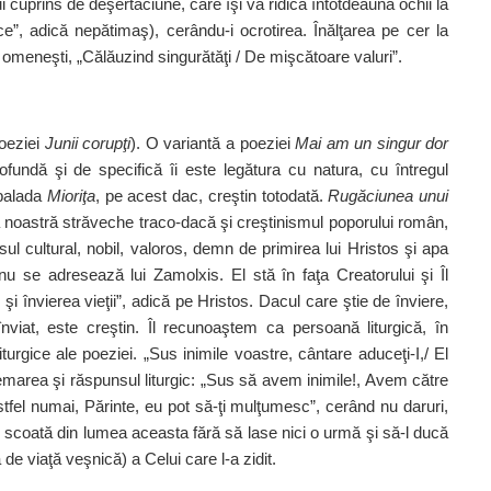
i cuprins de deşertăciune, care îşi va ridica întotdeauna ochii la
e”, adică nepătimaş), cerându‑i ocrotirea. ­Înălţarea pe cer la
ii omeneşti, „Călăuzind singurătăţi / De mişcătoare valuri”.
poeziei
Junii corupţi
). O variantă a poeziei
Mai am un singur dor
ofundă şi de specifică îi este legătura cu natura, cu întregul
balada
Mioriţa
, pe acest dac, creştin totodată.
Rugăciunea
unui
tea noastră străveche traco‑dacă şi creştinismul poporului român,
ul cultural, nobil, valoros, demn de primirea lui Hristos şi apa
nu se adresează lui Zamolxis. El stă în faţa Creatorului şi Îl
 învierea vieţii”, adică pe Hristos. Dacul care ştie de înviere,
viat, este creştin. Îl recunoaştem ca persoană liturgică, în
rgice ale poeziei. „Sus inimile voastre, cântare aduceţi‑I,/ El
hemarea şi răspunsul liturgic: „Sus să avem inimile!, Avem către
fel numai, Părinte, eu pot să‑ţi mulţumesc”, cerând nu daruri,
ă‑l scoată din lumea aceasta fără să lase nici o urmă şi să‑l ducă
 de viaţă veşnică) a Celui care l‑a zidit.