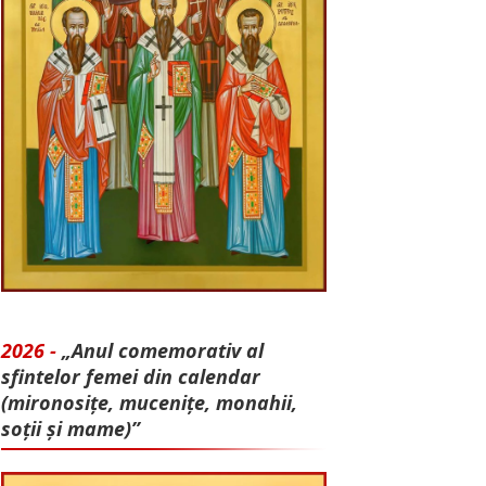
2026 -
„Anul comemorativ al
sfintelor femei din calendar
(mironosițe, mu­cenițe, monahii,
soții și mame)”