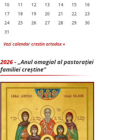
10
11
12
13
14
15
16
17
18
19
20
21
22
23
24
25
26
27
28
29
30
31
Vezi calendar crestin ortodox »
2026 -
„Anul omagial al pastorației
familiei creștine”