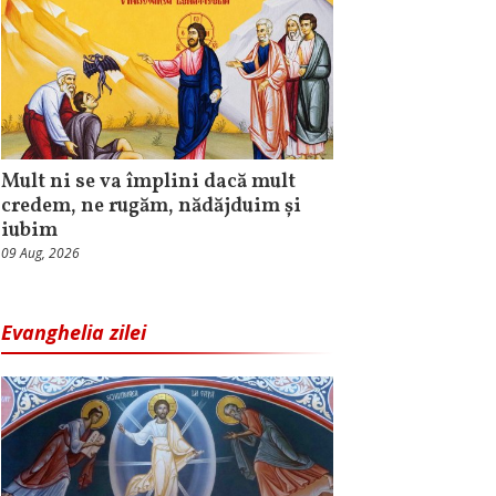
Mult ni se va împlini dacă mult
credem, ne rugăm, nădăjduim și
iubim
09 Aug, 2026
Evanghelia zilei