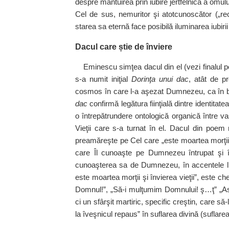
despre mântuirea prin iubire jertfelnică a omulu
Cel de sus, nemuritor şi atotcunoscător („rec
starea sa eternă face posibilă iluminarea ­iubir
Dacul care știe de înviere
Eminescu simţea dacul din el (vezi finalul 
s‑a numit iniţial
Dorinţa unui dac
, atât de pr
cosmos în care l‑a aşezat Dumnezeu, ca în 
dac
confirmă legătura fiinţială dintre identita
o întrepătrundere ontologică organică între vas
Vieţii care s‑a turnat în el. Dacul din poem 
preamăreşte pe Cel care „este moartea morţii şi
care Îl cunoaşte pe Dumnezeu întrupat şi în
cunoaşterea sa de Dumnezeu, în accentele litu
este moartea morţii şi învierea vieţii”, este c
Domnul!”, „Să‑i mulţumim Domnului! ş…ţ” „Ast
ci un sfârşit martiric, specific creştin, care s
la îveşnicul repaus” în suflarea divină (suflarea