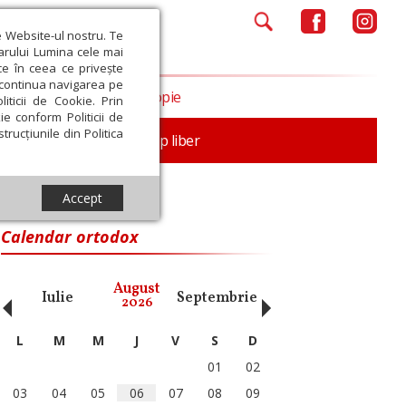
e Website-ul nostru. Te
iarului Lumina cele mai
ce în ceea ce privește
a continua navigarea pe
Opinii
Filantropie
iticii de Cookie. Prin
ie conform Politicii de
trucțiunile din Politica
nță
Familie
Timp liber
Accept
Calendar ortodox
‹
›
August
Iulie
Septembrie
Octombrie
Noiembri
2026
L
M
M
J
V
S
D
01
02
03
04
05
06
07
08
09