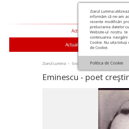
Ziarul Lumina utilizea
informăm că ne-am actu
recente modificări pr
prelucrarea datelor cu
Actualitate religioasă
T
Website-ul nostru te 
continuarea navigării 
Cookie. Nu uita totuși 
Actualitate socială
Sănăta
de Cookie.
Politica de Cookie
Ziarul Lumina
›
Societate
›
Analiză
›
Eminescu 
Eminescu - poet creşti
st
Septembrie
Octombrie
Noiembrie
Decembrie
Ianuar