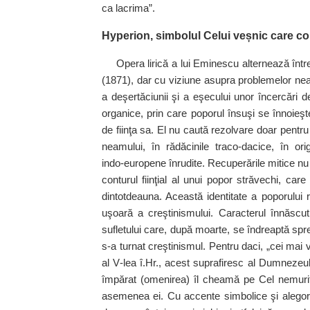
ca lacrima”.
Hyperion, simbolul Celui veșnic care c
Opera lirică a lui Eminescu alternează în
(1871), dar cu viziune asupra problemelor ne
a deşertăciunii şi a eşecului unor încercări d
organice, prin care poporul însuşi se înnoieşte
de fiinţa sa. El nu caută rezolvare doar pentru
neamului, în rădăcinile traco‑dacice, în ori
indo‑europene înrudite. Recuperările mitice nu s
conturul fiinţial al unui popor străvechi, care
dintotdeauna. Această identitate a poporului
uşoară a creştinismului. Caracterul înnăscut 
sufletului care, după moarte, se îndreaptă spr
s‑a turnat creştinismul. Pentru daci, „cei mai vi
al V‑lea î.Hr., acest suprafiresc al Dumnezeului
împărat (omenirea) îl cheamă pe Cel nemurit
asemenea ei. Cu accente simbolice şi alegori