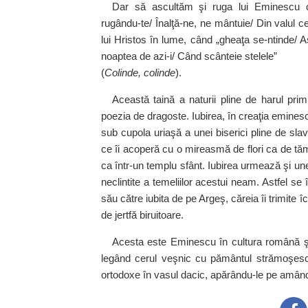
Dar să ascultăm şi ruga lui Eminescu c
rugându‑te/ Înalţă‑ne, ne mântuie/ Din valul ce
lui Hristos în lume, când „gheaţa se‑ntinde/ A
noaptea de azi‑i/ Când scânteie stelele”
(
Colinde, colinde
).
Această taină a naturii pline de harul pri
poezia de dragoste. Iubirea, în creaţia eminesc
sub cupola uriaşă a unei biserici pline de slav
ce îi acoperă cu o mireasmă de flori ca de tămâ
ca într‑un templu sfânt. Iubirea urmează şi unei
neclintite a temeliilor acestui neam. Astfel se î
său că­tre iubita de pe Argeş, căreia îi ­trimite î
de jertfă bi­ruitoare.
Acesta este Eminescu în cultura română şi
legând cerul veşnic cu pământul strămoşesc, t
ortodoxe în vasul dacic, ­apărându‑le pe amândouă