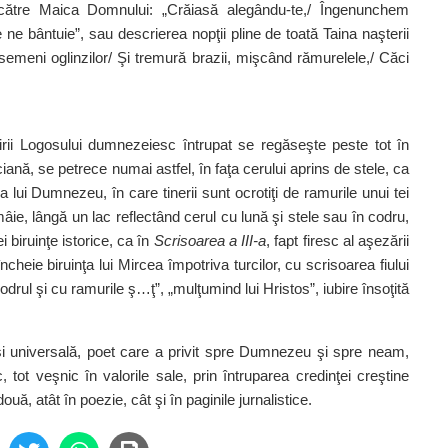
ătre Maica Domnului: „Crăiasă alegându‑te,/ Îngenunchem
 ne bântuie”, sau descrierea nopţii pline de toată Taina naşterii
semeni oglinzilor/ Şi tremură brazii, mişcând rămurelele,/ Căci
mirii Logosului dumnezeiesc întrupat se regăseşte peste tot în
iană, se petrece numai astfel, în faţa cerului aprins de stele, ca
a lui Dumnezeu, în care tinerii sunt ocrotiţi de ramurile unui tei
ie, lângă un lac reflectând cerul cu lună şi stele sau în codru,
 biruinţe istorice, ca în
Scri­soarea a III-a
, fapt firesc al aşezării
ncheie biruinţa lui Mircea împotriva turcilor, cu scrisoarea fiului
codrul şi cu ramu­rile ş…ţ”, „mulţumind lui Hristos”, ­iubire însoţită
 universală, poet care a privit spre Dumnezeu şi spre neam,
ot veşnic în valorile sale, prin ­întruparea credinţei creştine
, atât în poezie, cât şi în paginile­ ­jurnalistice.