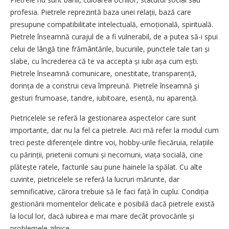
profesia. Pietrele reprezintă baza unei relații, bază care
presupune compatibilitate intelectuală, emoțională, spirituală.
Pietrele înseamnă curajul de a fi vulnerabil, de a putea să-i spui
celui de lângă tine frământările, bucuriile, punctele tale tari și
slabe, cu încrederea că te va accepta și iubi așa cum ești.
Pietrele înseamnă comunicare, onestitate, transparență,
dorința de a construi ceva împreună. Pietrele înseamnă şi
gesturi frumoase, tandre, iubitoare, esență, nu aparență.
Pietricelele se referă la gestionarea aspectelor care sunt
importante, dar nu la fel ca pietrele. Aici mă refer la modul cum
treci peste diferențele dintre voi, hobby-urile fiecăruia, relațiile
cu părinții, prietenii comuni și necomuni, viața socială, cine
plătește ratele, factu­rile sau pune hainele la spălat. Cu alte
cuvinte, pietricelele se referă la lucruri mărunte, dar
semnificative, cărora trebuie să le faci față în cuplu. Condiția
gestionării momentelor delicate e posibilă dacă pietrele există
la locul lor, dacă iubirea e mai mare decât provocările și
problemele zilnice.