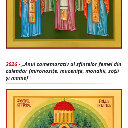
2026 -
„Anul comemorativ al sfintelor femei din
calendar (mironosițe, mu­cenițe, monahii, soții
și mame)”