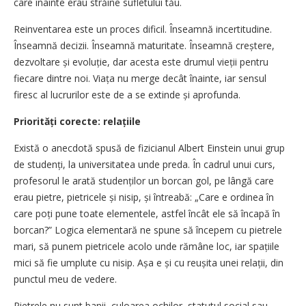
care înainte erau străine sufletului tău.
Reinventarea este un proces dificil. Înseamnă incertitudine.
Înseamnă decizii. Înseamnă maturitate. Înseamnă creștere,
dezvoltare și evoluție, dar acesta este drumul vieții pentru
fiecare dintre noi. Viața nu merge decât înainte, iar sensul
firesc al lucrurilor este de a se extinde și aprofunda.
Priorități corecte: relațiile
Există o anecdotă spusă de fizicianul Albert Einstein unui grup
de studenți, la universitatea unde preda. În cadrul unui curs,
profesorul le arată studenților un borcan gol, pe lângă care
erau pietre, pietricele și nisip, și întreabă: „Care e ordinea în
care poți pune toate elementele, astfel încât ele să încapă în
borcan?” Logica elementară ne spune să începem cu pietrele
mari, să punem pietricele acolo unde rămâne loc, iar spațiile
mici să fie umplute cu nisip. Așa e și cu reușita unei relații, din
punctul meu de vedere.
Pietrele nu sunt banii, culoarea ochilor, statutul social sau