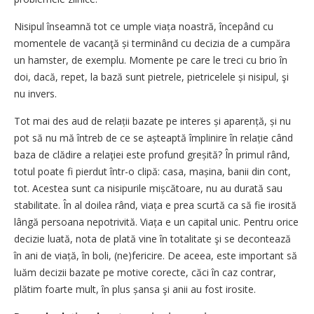
Nisipul înseamnă tot ce umple viața noastră, începând cu
momentele de vacanţă și terminând cu decizia de a cumpăra
un hamster, de exemplu. Momente pe care le treci cu brio în
doi, dacă, repet, la bază sunt pietrele, pietricelele și nisipul, şi
nu invers.
Tot mai des aud de relații bazate pe interes și aparență, și nu
pot să nu mă întreb de ce se așteaptă împlinire în relație când
baza de clădire a relaţiei este profund greșită? În primul rând,
totul poate fi pierdut într-o clipă: casa, mașina, banii din cont,
tot. Acestea sunt ca nisipurile mișcătoare, nu au durată sau
stabilitate. În al doilea rând, viața e prea scurtă ca să fie irosită
lângă persoana nepotrivită. Viața e un capital unic. Pentru orice
decizie luată, nota de plată vine în totalitate şi se decontează
în ani de viață, în boli, (ne)fericire. De aceea, este important să
luăm decizii bazate pe motive corecte, căci în caz contrar,
plătim foarte mult, în plus șansa şi anii au fost irosite.