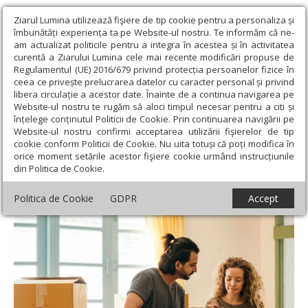
Ziarul Lumina utilizează fişiere de tip cookie pentru a personaliza și
îmbunătăți experiența ta pe Website-ul nostru. Te informăm că ne-
am actualizat politicile pentru a integra în acestea și în activitatea
curentă a Ziarului Lumina cele mai recente modificări propuse de
Regulamentul (UE) 2016/679 privind protecția persoanelor fizice în
ceea ce privește prelucrarea datelor cu caracter personal și privind
libera circulație a acestor date. Înainte de a continua navigarea pe
Website-ul nostru te rugăm să aloci timpul necesar pentru a citi și
Ziarul Lumina
›
Societate
›
Psihologie
›
„Acasă”, sentimentul de
înțelege conținutul Politicii de Cookie. Prin continuarea navigării pe
apartenență pe care îl ai lângă un om
Website-ul nostru confirmi acceptarea utilizării fişierelor de tip
cookie conform Politicii de Cookie. Nu uita totuși că poți modifica în
„Acasă”, sentimentul de apartenență pe
orice moment setările acestor fişiere cookie urmând instrucțiunile
din Politica de Cookie.
care îl ai lângă un om
Politica de Cookie
GDPR
Accept