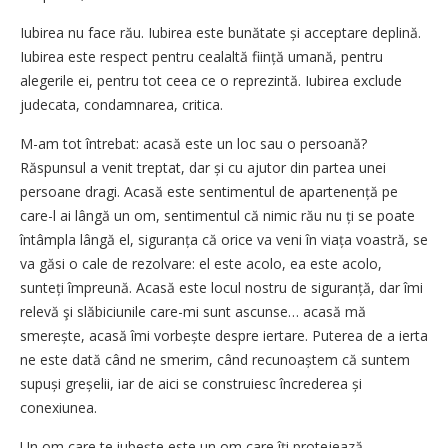
Iubirea nu face rău. Iubirea este bunătate și acceptare deplină.
Iubirea este respect pentru cealaltă ființă umană, pentru
alegerile ei, pentru tot ceea ce o reprezintă. Iubirea exclude
judecata, condamnarea, critica.
M-am tot întrebat: acasă este un loc sau o persoană?
Răspunsul a venit treptat, dar și cu ajutor din partea unei
persoane dragi. Acasă este sentimentul de apartenență pe
care-l ai lângă un om, sentimentul că nimic rău nu ți se poate
întâmpla lângă el, siguranța că orice va veni în viața voastră, se
va găsi o cale de rezolvare: el este acolo, ea este acolo,
sunteți împreună. Acasă este locul nostru de siguranță, dar îmi
relevă şi slăbiciunile care-mi sunt ascunse… acasă mă
smerește, acasă îmi vorbește despre iertare. Puterea de a ierta
ne este dată când ne smerim, când recunoaștem că suntem
supuși greșelii, iar de aici se construiesc încrederea și
conexiunea.
Un om care te iubește este un om care îți protejează