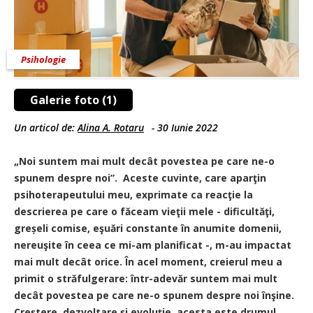
Psihologie
Galerie foto (1)
Un articol de:
Alina A. Rotaru
-
30 Iunie 2022
„Noi suntem mai mult decât povestea pe care ne-o
spunem despre noi”. Aceste cuvinte, care aparţin
psihoterapeutului meu, exprimate ca reacţie la
descrierea pe care o făceam vieţii mele - dificultăţi,
greșeli comise, eşuări constante în anumite domenii,
nereuşite în ceea ce mi-am planificat -, m-au impactat
mai mult decât orice. În acel moment, creierul meu a
primit o străfulgerare: într-adevăr suntem mai mult
decât povestea pe care ne-o spunem despre noi înşine.
Creștere, dezvoltare și evoluție, acesta este drumul