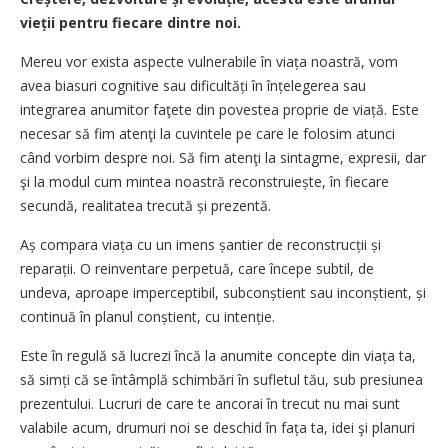
vieții pentru fiecare dintre noi.
Mereu vor exista aspecte vulnerabile în viața noastră, vom
avea biasuri cognitive sau dificultăți în înțele­ge­rea sau
integrarea anumitor faţete din povestea proprie de viață. Este
necesar să fim atenţi la cuvintele pe care le folosim atunci
când vorbim despre noi. Să fim atenţi la sintagme, expresii, dar
şi la modul cum mintea noastră reconstruiește, în fiecare
secundă, realitatea trecută și prezentă.
Aș compara viața cu un imens șantier de reconstrucții și
reparații. O reinventare perpetuă, care începe subtil, de
undeva, aproape imperceptibil, subconștient sau inconștient, și
continuă în planul conștient, cu intenție.
Este în regulă să lucrezi încă la anumite concepte din viața ta,
să simți că se întâmplă schimbări în sufletul tău, sub presiunea
prezentului. Lucruri de care te ancorai în trecut nu mai sunt
valabile acum, drumuri noi se deschid în fața ta, idei şi planuri