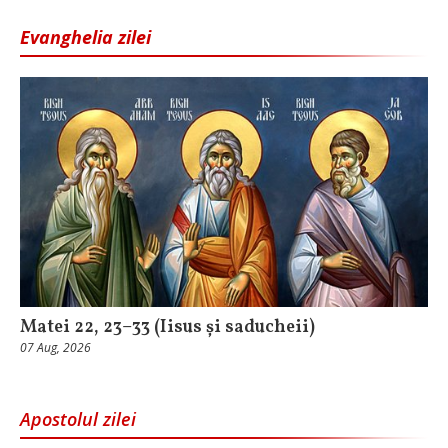
Evanghelia zilei
Matei 22, 23–33 (Iisus și saducheii)
07 Aug, 2026
Apostolul zilei