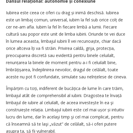
Dansul relațional: autonomie și conexiune
Iubirea este ceea ce oferi cu drag și inimă deschisă. Iubirea
este un limbaj comun, universal, iubim la fel sub orice colț de
cer ne-am afla. Iubim la fel în fiecare limbă a lumii. Fiecare
cultură sau popor este unit de limba iubirii. Oriunde te vei duce
în lumea aceasta, limbajul iubirii îl vei recunoaște, chiar dacă
orice altceva îți va fi străin. Privirea caldă, gri­ja, pro­tecția,
preocuparea discretă sau evidentă pentru binele celuilalt,
renunțarea la binele de mo­ment pentru a-i fi celuilalt bine,
îmbră­ți­șarea, îndeplinirea nevoilor, dragul de celălalt, toate
aceste nu pot fi confundate, simulate sau neînțelese de cineva.
Împărțim cu toți, indiferent de bucățica de lume în care trăim,
limbajul atât de comprehensibil al iubirii. Dragostea te învață
limbajul de iubire al celuilalt, de aceea investește în ea şi
construiește relația. Limbajul iubirii este cel mai ușor și intuitiv
lucru din lume, dar în acelaşi timp şi cel mai complicat, pentru
că înseamnă să te laşi „văzut” de celălalt, să-i oferi putere
asupra ta, să fii vulnerabil.