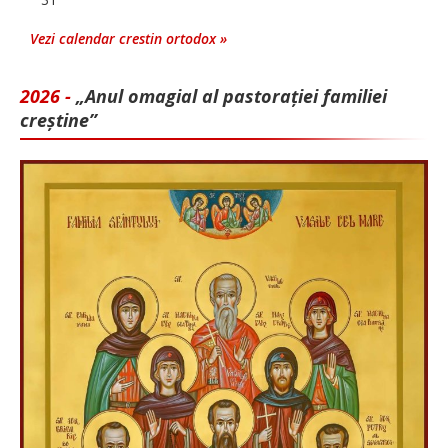
Vezi calendar crestin ortodox »
2026 -
„Anul omagial al pastorației familiei
creștine”