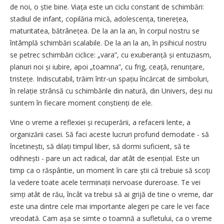
de noi, o știe bine. Viața este un ciclu constant de schimbări:
stadiul de infant, copilăria mică, adolescența, tinerețea,
maturitatea, bătrâ­ne­țea. De la an la an, în corpul nostru se
întâmplă schimbări scalabile. De la an la an, în psihicul nostru
se petrec schimbări ciclice: „vara”, cu exuberanță și entuziasm,
planuri noi și iubire, apoi „toamna”, cu frig, ceață, renun­țare,
tristețe. Indiscutabil, trăim într-un spațiu încărcat de simboluri,
în relație strânsă cu schimbările din natură, din Univers, deși nu
suntem în fiecare moment conștienți de ele.
Vine o vreme a reflexiei și recuperării, a refacerii lente, a
organizării casei. Să faci aceste lucruri profund demodate - să
încetinești, să dilați timpul liber, să dormi suficient, să te
odihnești - pare un act radical, dar atât de esențial. Este un
timp ca o răspântie, un moment în care ştii că trebuie să scoţi
la vedere toate acele termi­nații nervoase dureroase. Te vei
simți atât de rău, încât va trebui să ai grijă de tine o vreme, dar
este una dintre cele mai importante alegeri pe care le vei face
vreodată. Cam așa se simte o toamnă a sufletului, ca o vreme