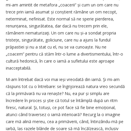
mi-am amintit de metafora „coacerii” și cum un om care nu
trece prin iarnă asumat și conștient rămâne un om necopt,
neterminat, nefinisat. Este normal să ne sperie pierderea,
renunțarea, singurătatea, dar dacă nu trecem prin ele,
rămânem nematurizaţi. Un om care nu și-a sondat propria
tristețe, singurătate, goliciune, care nu a ajuns la fundul
prăpastiei și nu a stat cu el, nu se va cu­noaș­te. Nu ne
„coacem” pentru că stăm într-o lume a divertismentului, într-o
cultură hedonică, în care o iarnă a sufletului este aproape
inacceptabilă.
M-am întrebat dacă voi mai ieși vreodată din iarnă. Şi mi-am
răspuns tot cu o întrebare: se îngrijorează natura vreo secundă
că la primăvară nu va renaște? Nu, ea pur și simplu are
încredere în proces și știe că totul se întâmplă după un ritm
firesc, natural. Şi, totuși, ce pot face să fie bine emoțional,
atunci când traversez o iarnă interioară? Recurg la o ima­gine
care mă alină mereu, cea a primăverii, când, întinzându-mă pe
iarbă, las razele blânde de soare să mă încălzească, inclusiv