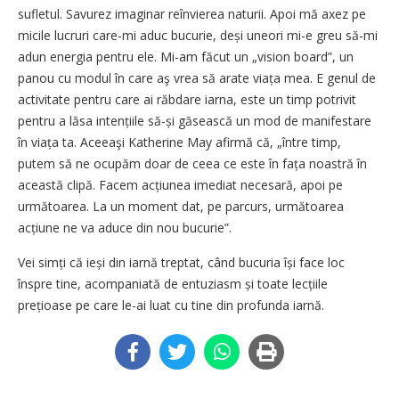
sufletul. Savurez imaginar reînvierea naturii. Apoi mă axez pe
micile lucruri care-mi aduc bucurie, deși uneori mi-e greu să-mi
adun energia pentru ele. Mi-am făcut un „vision board”, un
panou cu modul în care aş vrea să arate viața mea. E genul de
activitate pentru care ai răbdare iarna, este un timp potrivit
pentru a lăsa intențiile să-și găsească un mod de manifestare
în viața ta. Aceeaşi Katherine May afirmă că, „între timp,
putem să ne ocupăm doar de ceea ce este în fața noastră în
această clipă. Facem acțiunea imediat necesară, apoi pe
următoarea. La un moment dat, pe parcurs, următoarea
acțiune ne va aduce din nou bucurie”.
Vei simți că ieși din iarnă treptat, când bucuria își face loc
înspre tine, acompaniată de entuziasm și toate lecțiile
prețioase pe care le-ai luat cu tine din profunda iarnă.