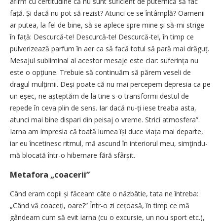
afirm cu certitudine că nu sunt suficient de puternică să fac
față. Și dacă nu pot să rezist? Atunci ce se întâmplă? Oamenii
ar putea, la fel de bine, să se aplece spre mine și să-mi strige
în față: Descurcă-te! Descurcă-te! Descurcă-te!, în timp ce
pulverizează parfum în aer ca să facă totul să pară mai drăguț.
Mesajul subliminal al acestor mesaje este clar: sufe­rința nu
este o opțiune. Trebuie să continuăm să părem veseli de
dragul mulțimii. Deși poate că nu mai percepem depresia ca pe
un eșec, ne așteptăm de la tine s-o transformi destul de
repede în ceva plin de sens. Iar dacă nu-ți iese treaba asta,
atunci mai bine dispari din peisaj o vreme. Strici atmosfera”.
Iarna am impresia că toată lumea își duce viața mai departe,
iar eu încetinesc ritmul, mă ascund în interiorul meu, simţindu-
mă blocată într-o hibernare fără sfârșit.
Metafora „coacerii”
Când eram copii și făceam câte o năzbâtie, tata ne întreba:
„Când vă coaceți, oare?” Într-o zi cețoasă, în timp ce mă
gândeam cum să evit iarna (cu o excursie, un nou sport etc.),