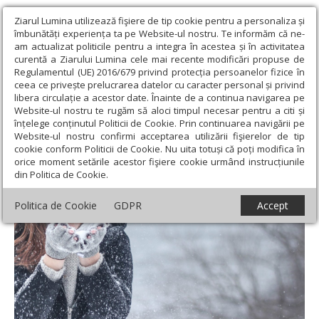
Ziarul Lumina utilizează fişiere de tip cookie pentru a personaliza și
îmbunătăți experiența ta pe Website-ul nostru. Te informăm că ne-
am actualizat politicile pentru a integra în acestea și în activitatea
curentă a Ziarului Lumina cele mai recente modificări propuse de
Regulamentul (UE) 2016/679 privind protecția persoanelor fizice în
ceea ce privește prelucrarea datelor cu caracter personal și privind
libera circulație a acestor date. Înainte de a continua navigarea pe
Website-ul nostru te rugăm să aloci timpul necesar pentru a citi și
Ziarul Lumina
›
Societate
›
Psihologie
›
Pregătirea pentru
înțelege conținutul Politicii de Cookie. Prin continuarea navigării pe
traversarea unei „ierni profunde”
Website-ul nostru confirmi acceptarea utilizării fişierelor de tip
cookie conform Politicii de Cookie. Nu uita totuși că poți modifica în
Pregătirea pentru traversarea unei „ierni
orice moment setările acestor fişiere cookie urmând instrucțiunile
din Politica de Cookie.
profunde”
Politica de Cookie
GDPR
Accept