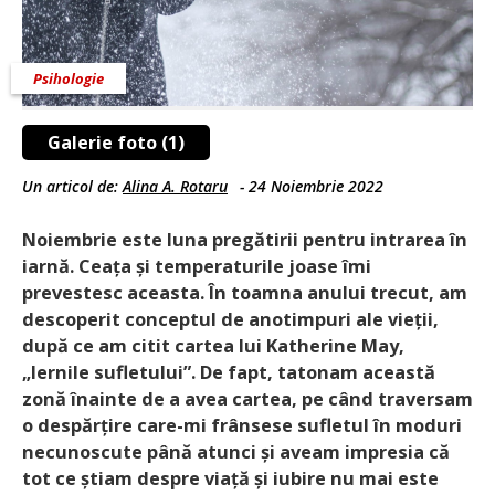
Psihologie
Galerie foto (1)
Un articol de:
Alina A. Rotaru
-
24 Noiembrie 2022
Noiembrie este luna pregătirii pentru intrarea în
iarnă. Ceața și temperaturile joase îmi
prevestesc aceasta. În toamna anului trecut, am
descoperit conceptul de anotimpuri ale vieții,
după ce am citit cartea lui Katherine May,
„Iernile sufletului”. De fapt, tatonam această
zonă înainte de a avea cartea, pe când traversam
o despărțire care-mi frânsese ­sufletul în moduri
necunoscute până atunci și aveam impresia că
tot ce știam despre viață și iubire nu mai este