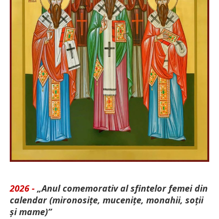
2026 -
„Anul comemorativ al sfintelor femei din
calendar (mironosițe, mu­cenițe, monahii, soții
și mame)”