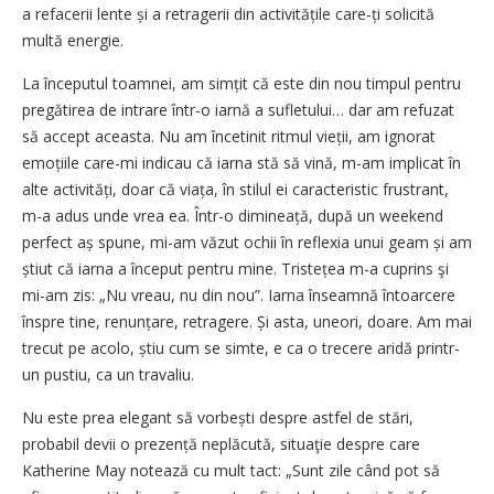
a refacerii lente și a retragerii din activitățile care-ți solicită
multă energie.
La începutul toamnei, am simțit că este din nou timpul pentru
pregătirea de intrare într-o iarnă a sufletului… dar am refuzat
să accept aceasta. Nu am încetinit ritmul vieții, am ignorat
emoțiile care-mi indicau că iarna stă să vină, m-am implicat în
alte activități, doar că viața, în stilul ei caracteristic frustrant,
m-a adus unde vrea ea. Într-o dimineață, după un weekend
perfect aș spune, mi-am văzut ochii în reflexia unui geam și am
știut că iarna a început pentru mine. Tristețea m-a cuprins şi
mi-am zis: „Nu vreau, nu din nou”. Iarna înseamnă întoarcere
înspre tine, renunțare, retragere. Și asta, uneori, doare. Am mai
trecut pe acolo, știu cum se simte, e ca o trecere aridă printr-
un pustiu, ca un travaliu.
Nu este prea elegant să vorbești despre astfel de stări,
probabil devii o prezență neplăcută, situaţie despre care
Katherine May notează cu mult tact: „Sunt zile când pot să