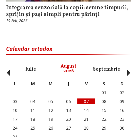
Integrarea senzorială la copii: semne timpurii,
sprijin și pași simpli pentru părinți
19 Feb, 2026
Calendar ortodox
‹
›
August
Iulie
Septembrie
O
2026
L
M
M
J
V
S
D
01
02
03
04
05
06
07
08
09
10
11
12
13
14
15
16
17
18
19
20
21
22
23
24
25
26
27
28
29
30
31