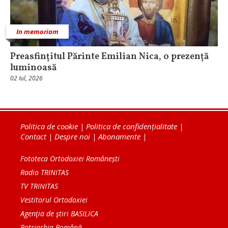
In memoriam
Preasfințitul Părinte Emilian Nica, o prezență
luminoasă
02 Iul, 2026
Politica de cookie
|
Politica de confidențialitate
|
Contact
|
Despre noi
|
Abonamente
|
Fototeca Ortodoxiei Românești
Radio TRINITAS
TV TRINITAS
Vestitorul Ortodoxiei
Agenţia de ştiri BASILICA
Patriarhia Română