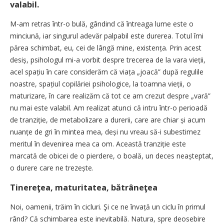
valabil.
M-am retras într-o bulă, gândind că întreaga lume este o
minciună, iar singurul adevăr palpabil este durerea. Totul îmi
părea schimbat, eu, cei de lângă mine, existența. Prin acest
desiș, psihologul mi-a vorbit despre trecerea de la vara vieții,
acel spațiu în care considerăm că viața „joacă” după regulile
noastre, spațiul copilăriei psihologice, la toamna vieții, o
maturizare, în care realizăm că tot ce am crezut despre „vară”
nu mai este valabil. Am realizat atunci că intru într-o perioadă
de tranziție, de metabolizare a durerii, care are chiar și acum
nuanțe de gri în mintea mea, deși nu vreau să-i subestimez
meritul în devenirea mea ca om. Această tranziție este
marcată de obicei de o pierdere, o boală, un deces neașteptat,
o durere care ne trezește.
Tinereţea, maturitatea, bătrâneţea
Noi, oamenii, trăim în cicluri. Şi ce ne învață un ciclu în primul
rând? Că schimbarea este inevitabilă. Natura, spre deosebire