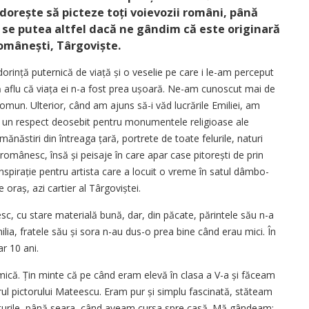
i dorește să picteze toți voievozii români, până
 se putea altfel dacă ne gândim că este originară
omânești, Târgoviște.
orință puternică de viață și o veselie pe care i le-am perceput
 să aflu că viața ei n-a fost prea ușoară. Ne-am cunoscut mai de
 comun. Ulterior, când am ajuns să-i văd lucrările Emiliei, am
are un respect deosebit pentru monumentele religioase ale
 mănăstiri din întreaga țară, portrete de toate felurile, naturi
c românesc, însă și peisaje în care apar case pitorești de prin
spirație pentru artista care a locuit o vreme în satul dâmbo­
 oraș, azi cartier al Târgoviștei.
c, cu stare materială bună, dar, din păcate, părintele său n-a
ia, fratele său și sora n-au dus-o prea bine când erau mici. În
r 10 ani.
ică. Țin minte că pe când eram elevă în clasa a V-a și făceam
ul pictorului Mateescu. Eram pur și simplu fascinată, stăteam
icturile, până seara, când aveam cursa spre casă. Mă gândeam: