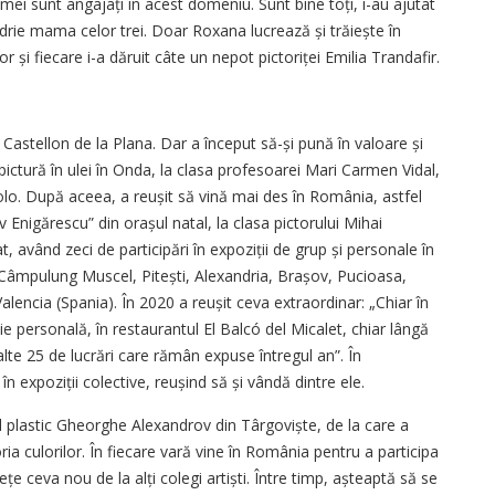
ii mei sunt angajați în acest domeniu. Sunt bine toți, i-au ajutat
ândrie mama celor trei. Doar Roxana lucrează și trăiește în
or și fiecare i-a dăruit câte un nepot pictoriței Emilia Trandafir.
Castellon de la Plana. Dar a început să-și pună în valoare și
e pictură în ulei în Onda, la clasa profesoarei Mari Carmen Vidal,
olo. După aceea, a reușit să vină mai des în România, astfel
av Enigărescu” din orașul natal, la clasa pictorului Mihai
, având zeci de participări în expoziții de grup și personale în
, Câmpulung Muscel, Pitești, Alexandria, Brașov, Pucioasa,
alencia (Spania). În 2020 a reușit ceva extraordinar: „Chiar în
e personală, în restaurantul El Balcó del Micalet, chiar lângă
lte 25 de lucrări care rămân expuse întregul an”. În
în expoziții colective, reușind să și vândă dintre ele.
ul plastic Gheorghe Alexandrov din Târgoviște, de la care a
ria culorilor. În fiecare vară vine în România pentru a participa
țe ceva nou de la alți colegi artiști. Între timp, așteaptă să se