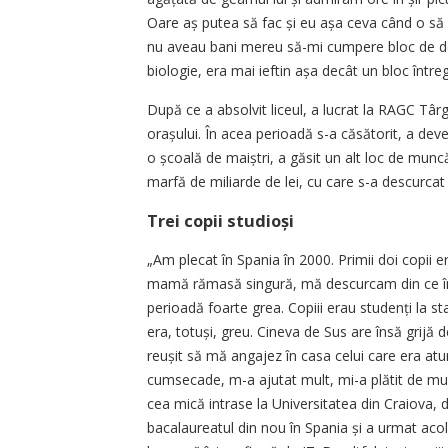
Oare aș putea să fac și eu așa ceva când o să f
nu aveau bani mereu să-mi cumpere bloc de de
biologie, era mai ieftin așa decât un bloc întreg
După ce a absolvit liceul, a lucrat la RAGC Târ
orașului. În acea perioadă s-a căsătorit, a deve
o școală de maiștri, a găsit un alt loc de munc
marfă de miliarde de lei, cu care s-a descurcat 
Trei copii studioși
„Am plecat în Spania în 2000. Primii doi copii er
mamă rămasă singură, mă descurcam din ce în c
perioadă foarte grea. Copiii erau studenți la st
era, totuși, greu. Cineva de Sus are însă grijă
reușit să mă angajez în casa celui care era at
cumsecade, m-a ajutat mult, mi-a plătit de multe
cea mică intrase la Universitatea din Craiova, 
bacalaureatul din nou în Spania și a urmat aco