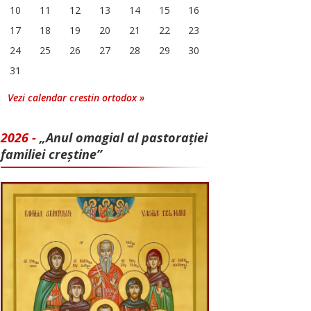
10
11
12
13
14
15
16
17
18
19
20
21
22
23
24
25
26
27
28
29
30
31
Vezi calendar crestin ortodox »
2026 -
„Anul omagial al pastorației
familiei creștine”