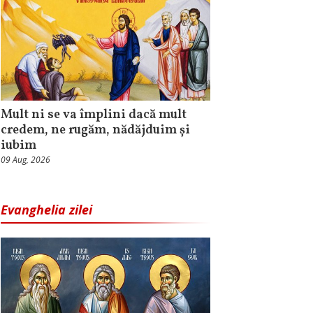
Mult ni se va împlini dacă mult
credem, ne rugăm, nădăjduim și
iubim
09 Aug, 2026
Evanghelia zilei