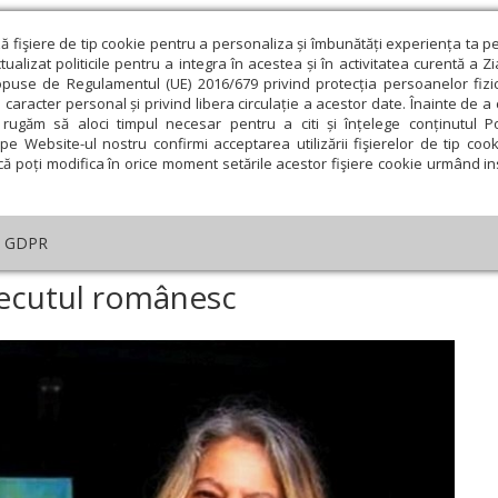
ză fişiere de tip cookie pentru a personaliza și îmbunătăți experiența ta p
alizat politicile pentru a integra în acestea și în activitatea curentă a Z
opuse de Regulamentul (UE) 2016/679 privind protecția persoanelor fizi
 caracter personal și privind libera circulație a acestor date. Înainte de 
eologie și spiritualitate
Educaţie și Cultură
Societate
rugăm să aloci timpul necesar pentru a citi și înțelege conținutul Pol
pe Website-ul nostru confirmi acceptarea utilizării fişierelor de tip cook
că poți modifica în orice moment setările acestor fişiere cookie urmând ins
te
Analiză
Reportaj
Psihologie
Religie și știi
GDPR
oste pentru trecutul românesc
recutul românesc
ie
Februarie
Martie
Aprilie
Mai
Iunie