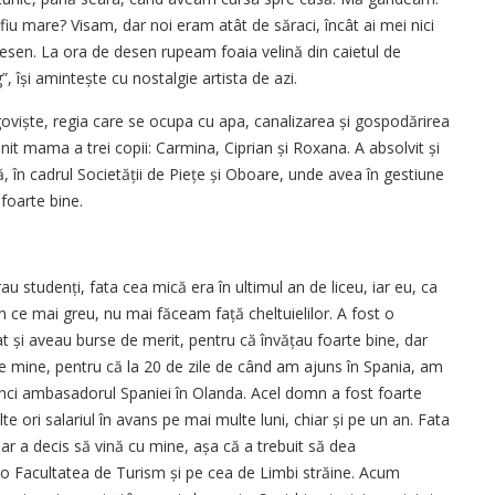
iu mare? Visam, dar noi eram atât de săraci, încât ai mei nici
sen. La ora de desen rupeam foaia velină din caietul de
”, își amintește cu nostalgie artista de azi.
goviște, regia care se ocupa cu apa, canalizarea și gospodărirea
nit mama a trei copii: Carmina, Ciprian și Roxana. A absolvit și
ă, în cadrul Societății de Piețe și Oboare, unde avea în gestiune
foarte bine.
au studenți, fata cea mică era în ultimul an de liceu, iar eu, ca
e mai greu, nu mai făceam față cheltuielilor. A fost o
at și aveau burse de merit, pentru că învățau foarte bine, dar
 de mine, pentru că la 20 de zile de când am ajuns în Spania, am
unci ambasadorul Spaniei în Olanda. Acel domn a fost foarte
 ori salariul în avans pe mai multe luni, chiar și pe un an. Fata
dar a decis să vină cu mine, așa că a trebuit să dea
lo Facultatea de Turism și pe cea de Limbi străine. Acum