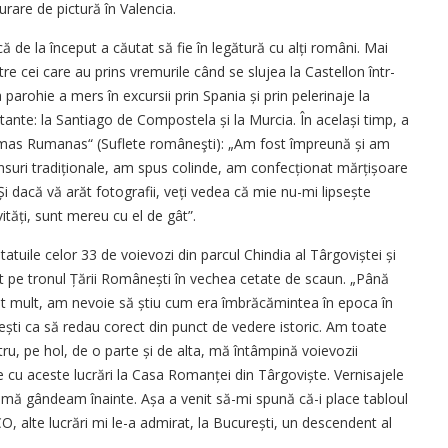
urare de pictură în Valencia.
 de la început a căutat să fie în legătură cu alți români. Mai
ntre cei care au prins vremurile când se slujea la Castellon într-
parohie a mers în excursii prin Spania și prin pelerinaje la
rtante: la Santiago de Compostela și la Murcia. În același timp, a
„Almas Rumanas“ (Suflete româneşti): „Am fost împreună și am
nsuri tradiționale, am spus colinde, am confecționat mărțișoare
. Și dacă vă arăt fotografii, veți vedea că mie nu-mi lipsește
ități, sunt mereu cu el de gât”.
tatuile celor 33 de voievozi din parcul Chindia al Târgoviștei și
cat pe tronul Țării Românești în vechea cetate de scaun. „Până
 mult, am nevoie să știu cum era îmbrăcămintea în epoca în
ști ca să redau corect din punct de vedere istoric. Am toate
tru, pe hol, de o parte și de alta, mă întâmpină voievozii
cu aceste lucrări la Casa Romanței din Târgoviște. Vernisajele
u mă gândeam înainte. Așa a venit să-mi spună că-i place tabloul
alte lucrări mi le-a admirat, la București, un descendent al