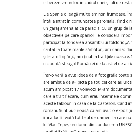
elibereze vreun loc în cadrul unei școli de resta
De Spania o leagă multe amintiri frumoase. Încă
întâi a intrat în comunitatea parohială, fiind di
un garaj amenajat ca paraclis. Cu un grup de la 
obiectivele pe care spaniolii le consideră impo
participat la fondarea ansamblului folcloric 
cântat la toate marile sărbători, am dansat da
și le-am împărțit, am ținut la tra­dițiile noastre
niciodată steagul României de la astfel de activ
Într-o vară a avut ideea de a fotografia toate s
are ambiția de a-i picta pe toți cei care au ur
acum am pictat 17 voievozi. M-am documentat
care a trăit fiecare, cum erau însemnele domne
aceste tablouri în casa de la Castellon. Când in
români. Sunt bucuroasă că am avut o expoziție 
îmi aduc în viață tot felul de oameni la care n
lui Vlad Țepeș un domn din conducerea UNESCO, 
familiei Brătianu”, povestește artista.