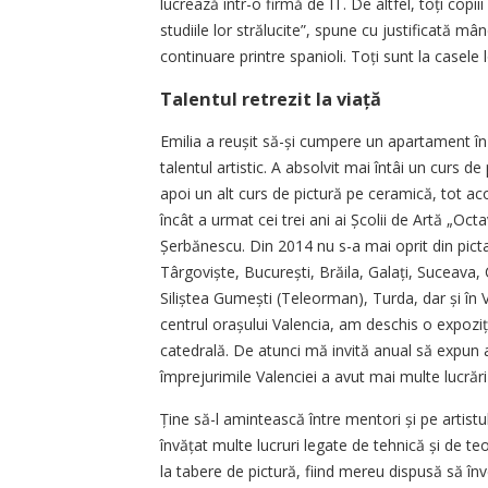
lucrează într-o firmă de IT. De altfel, toți copi
studiile lor strălucite”, spune cu justificată m
continuare printre spanioli. Toți sunt la casele l
Talentul retrezit la viață
Emilia a reușit să-și cumpere un apartament în 
talentul artistic. A absolvit mai întâi un curs d
apoi un alt curs de pictură pe ceramică, tot ac
încât a urmat cei trei ani ai Școlii de Artă „Oct
Șerbănescu. Din 2014 nu s-a mai oprit din pictat
Târgoviște, București, Brăila, Galați, Suceava
Siliștea Gumești (Teleorman), Turda, dar și în V
centrul orașului Valencia, am deschis o expoziți
catedrală. De atunci mă invită anual să expun a
împrejurimile Valenciei a avut mai multe lucrări 
Ține să-l amintească între mentori și pe artist
învățat multe lucruri legate de tehnică și de teo
la tabere de pictură, fiind mereu dispusă să înve