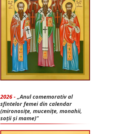
2026 -
„Anul comemorativ al
sfintelor femei din calendar
(mironosițe, mu­cenițe, monahii,
soții și mame)”