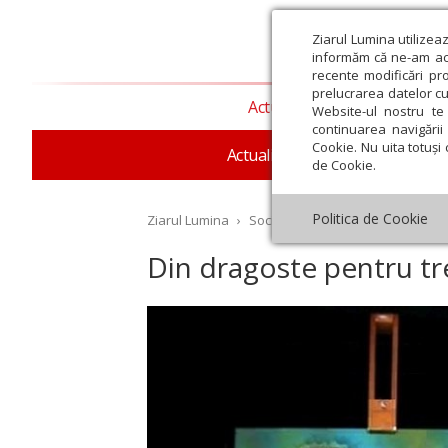
Ziarul Lumina utilizea
informăm că ne-am actu
recente modificări pr
prelucrarea datelor cu
Actualitate religioasă
T
Website-ul nostru te 
continuarea navigării 
Cookie. Nu uita totuși 
Actualitate socială
Sănăta
de Cookie.
Politica de Cookie
Ziarul Lumina
›
Societate
›
Reportaj
›
Din drag
Din dragoste pentru t
st
Septembrie
Octombrie
Noiembrie
Decembrie
Ianuar