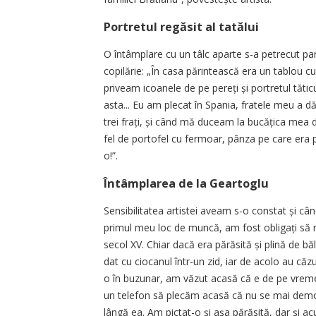
Portretul regăsit al tatălui
O întâmplare cu un tâlc aparte s-a petrecut pa
copilărie: „În casa părintească era un tablou c
priveam icoanele de pe pereți și portretul tăti
asta... Eu am plecat în Spania, fratele meu a d
trei frați, și când mă duceam la bucățica mea 
fel de portofel cu fermoar, pânza pe care era 
o!”.
Întâmplarea de la Geartoglu
Sensibilitatea artistei aveam s-o constat și c
primul meu loc de muncă, am fost obligați să
secol XV. Chiar dacă era părăsită și plină de bălă
dat cu ciocanul într-un zid, iar de acolo au c
o în buzunar, am văzut acasă că e de pe vremea
un telefon să plecăm acasă că nu se mai demo
lângă ea. Am pictat-o și așa părăsită, dar și a