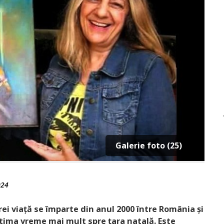
Galerie foto (25)
024
ărei viață se împarte din anul 2000 între România și
ltima vreme mai mult spre țara natală. Este