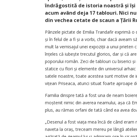
îndrăgostită de istoria noastră și îș
acum având deja 17 tablouri. Nici nu
din vechea cetate de scaun a Țării R
Pânzele pictate de Emilia Trandafir exprimă o d
și în felul de a fi și a vorbi, chiar dacă aveam
mult la vernisajul unei expoziții a unui prieten
înțeles că iubește trecutul glorios, dar și că 
poporului român. Zeci de ­tablouri cu biserici și
statice cu flori și elemente din universul arhai
satele noastre, toate acestea sunt motive de in
vițean Priseaca, atunci situat foarte aproape de
Familia dinspre tată a fost una de neam boieres
moștenit nimic din averea neamului, așa că Emil
plus, au rămas orfani de tată când ea avea doa
„Desenul a fost viața mea încă de când eram m
naveta la oraș, treceam mereu pe lângă atelier
agățată de geamul lui și admiram ore în șir p