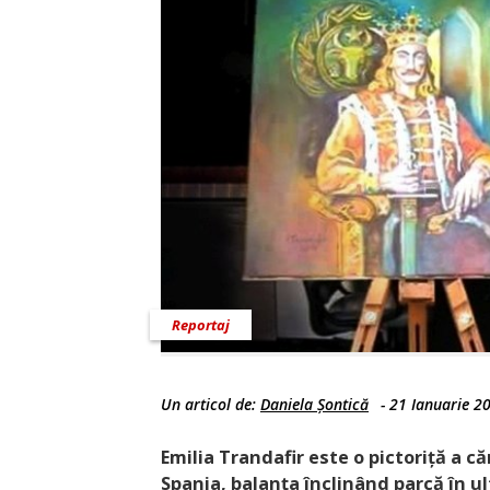
Reportaj
Un articol de:
Daniela Șontică
-
21 Ianuarie 2
Emilia Trandafir este o pictoriță a c
Spania, balanța înclinând parcă în u