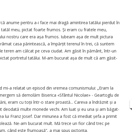
rcă anume pentru a-i face mai dragă amintirea tatălui pierdut în
u tatăl meu, pictat foarte frumos. Și eram cu fratele meu,
cului nostru care era așa frumos. Iubeam așa de mult pictura
ărâmat casa părintească, a împărțit terenul în trei, că suntem
de teren am călcat pe ceva ciudat. Am găsit în pământ, într-un
pictat portretul tatălui. M-am bucurat așa de mult că am găsit-
ând mi-a relatat un episod din vremea comunismului: „Eram la
 mergem să demolăm Biserica «Sfântul Nicolae» - Geartoglu de
rii, eram cu toții într-o stare proastă... Careva a îndrăznit și a
ăzut deodată multe monede vechi. Am luat și eu una și am băgat-
 lui Franz Josef. Dar minunea a fost că imediat șefa a primit
lează. Ne-am bucurat mult. Mă trece un fior când trec pe
cum, când este frumoasă”, a mai spus pictorița.