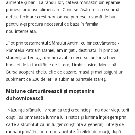
alimente şi bani. La rândul lor, câteva mănăstiri din eparhie
primesc produse alimentare. Când secăsătoresc, o seamă
defete fecioare creştin‑ortodoxe primesc o sumă de bani
pentru a‑şi procura necesarul de bază în familia
nou‑întemeiată.
„Tot prin testamentul Sfântului Antim, cu binecuvântarea ­
Părintelui Patriarh Daniel, am iniţiat
, destinată, în principal,
studenţilor teologi, dar am avut în decursul anilor şi tineri
bursieri de la facultăţile de Litere, Limbi clasice, Medicină.
Bursa acoperă cheltuielile de cazare, masă şi mai asigură un
supliment de 200 de lei”, a subliniat părintele stareţ.
Misiune cărturărească şi moştenire
duhovnicească
Năzuinţa sfântului ivirean ca toţi credincioşii, nu doar vieţuitorii
obştii, să primească lumina lui Hristos şi lumina înţelegerii prin
carte a străbătut ca un fulger conştiinţa a generaţii întregi de
monahi până în contemporaneitate. În zilele de marţi, după