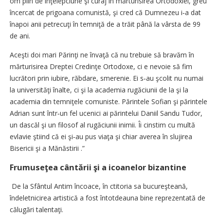
om plin de înţelepciune şi curaj în mărturisirea Ortodoxiei, greu
încercat de prigoana comunistă, şi cred că Dumnezeu i‑a dat
înapoi anii petrecuţi în temniţă de a trăit până la vârsta de 99
de ani.
Aceşti doi mari Părinţi ne învaţă că nu trebuie să bravăm în
mărturisirea Dreptei Credinţe Ortodoxe, ci e nevoie să fim
lucrători prin iubire, răbdare, smerenie. Ei s‑au şcolit nu numai
la universităţi înalte, ci şi la academia rugăciunii de la
şi la
academia din temniţele comuniste. Părintele Sofian şi părintele
Adrian sunt într‑un fel ucenici ai părintelui Daniil Sandu Tudor,
un dascăl şi un filosof al rugăciunii inimii. Îi cinstim cu multă
evlavie ştiind că ei şi‑au pus viaţa şi chiar averea în slujirea
Bisericii şi a Mănăstirii
.”
Frumuseţea cântării şi a icoanelor bizantine
De la Sfântul Antim încoace, în ctitoria sa bucureşteană,
îndeletnicirea artistică a fost întotdeauna bine reprezentată de
călugări talentaţi.