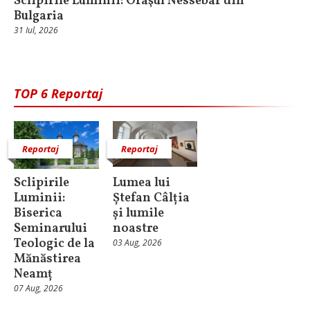
Sclipirile Luminii: Oraşul Nessebar din
Bulgaria
31 Iul, 2026
TOP 6 Reportaj
Reportaj
Reportaj
Sclipirile
Lumea lui
Luminii:
Ștefan Câlția
Biserica
și lumile
Seminarului
noastre
Teologic de la
03 Aug, 2026
Mănăstirea
Neamț
07 Aug, 2026