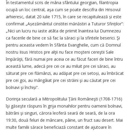
În testamentul scris de mâna sfântului georgian, filantropia
ocupă un loc central, aşa cum se poate descifra din Hrisovul
arhieresc, datat 20 iulie 1715, în care se recapitulează și este
confirmat „Așezământul cinstitei mănăstiri a Tuturor Sfinților”:
„Nici un lucru nu iaste atâta de priimit înaintea lui Dumnezeu
ca facerile de bine ce să fac la săraci şi la sfintele beserici. Şi
pentru aceasta vedem în Sfânta Evanghelie, cum că Domnul
nostru Iisus Hristos pre alţii nu face moşteni cereştii Sale
împărăţii, fără numai pre aceia ce au făcut faceri de bine întru
această lume, adecă pre cei ce au miluit pre cei săraci, au
săturat pre cei flămânzi, au adăpat pre cei setoși, au îmbrăcat
pre cei goi, au mângâiat pre cei străini şi au căutat pre cei
bolnavi şi închiși”.
Dorinţa seculară a Mitropolitului Ţării Româneşti (1708‑1716)
îşi găseşte răspuns în grija monahilor pentru oamenii bolnavi,
bătrâni şi singuri, cărora leoferă seară de seară, de la ora
19:30, două feluri de mâncare, pâine, un fruct sau desert. Mai
multe familii sărace beneficiază constant de ajutoare în