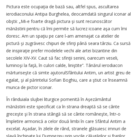
Pictura este ocupaţia de bază sau, altfel spus, ascultarea
ierodiaconului Antipa Burghelea, deocamdată singurul iconar al
obştii: „Mi‑e foarte dragă pictura şi sunt recunoscător
mănăstirii pentru că îmi permite să lucrez icoane aşa cum îmi
doresc. Am un spaţiu pe care l‑am amenajat ca atelier de
pictură şi zugrăvesc chipuri de sfinţi până seara târziu. Ca sursă
de inspiraţie prefer modelele vechi ale artei bizantine din
secolele XIV‑XV. Caut să fac sfinţii senini, oarecum veseli,
luminoşi la faţă, în culori calde, liniştite”. Tânărul ierodiacon
mărturiseşte că simte ajutorulSfântului Antim, un artist greu de
egalat, şi al părintelui Sofian Boghiu, care a ştiut ce înseamnă
munca de pictor iconar.
În rânduiala slujbei liturgice pomenită în Aşezământul
mănăstirii este specificat ca în strana dreaptă să se cânte
greceşte şi în strana stângă să se cânte româneşte, într‑o
împletire armonică a celor două limbi în care Sfântul Antim a
excelat. Aşadar, în zilele de rând, stranele glăsuiesc imnuri de
slavă închinate lui Dumnezeu prin vocile călugărilor şi fraţilor