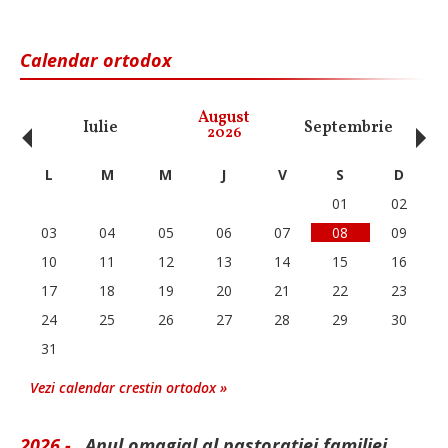
Calendar ortodox
‹
›
August
Iulie
Septembrie
O
2026
L
M
M
J
V
S
D
01
02
03
04
05
06
07
08
09
10
11
12
13
14
15
16
17
18
19
20
21
22
23
24
25
26
27
28
29
30
31
Vezi calendar crestin ortodox »
2026 -
„Anul omagial al pastorației familiei