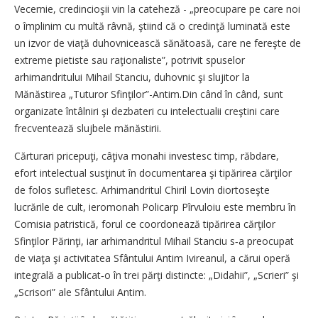
Vecernie, credincioşii vin la cateheză - „preocupare pe care noi
o împlinim cu multă râvnă, ştiind că o credinţă luminată este
un izvor de viaţă duhovnicească sănătoasă, care ne fereşte de
extreme pietiste sau raţionaliste”, potrivit spuselor
arhimandritului Mihail Stanciu, duhovnic şi slujitor la
Mănăstirea „Tuturor Sfinţilor”-Antim.Din când în când, sunt
organizate întâlniri şi dezbateri cu intelectualii creştini care
frecventează slujbele mănăstirii.
Cărturari pricepuţi, câţiva monahi investesc timp, răbdare,
efort intelectual susţinut în documentarea şi tipărirea cărţilor
de folos sufletesc. Arhimandritul Chiril Lovin diortoseşte
lucrările de cult, ieromonah Policarp Pîrvuloiu este membru în
Comisia patristică, forul ce coordonează tipărirea cărţilor
Sfinţilor Părinţi, iar arhimandritul Mihail Stanciu s‑a preocupat
de viaţa şi activitatea Sfântului Antim Ivireanul, a cărui operă
integrală a publicat‑o în trei părţi distincte: „Didahii”, „Scrieri” şi
„Scrisori” ale Sfântului Antim.