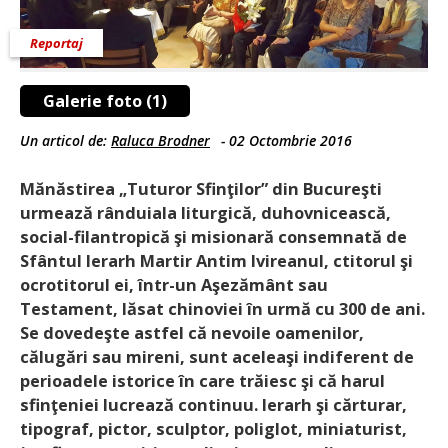
Reportaj
Galerie foto (1)
Un articol de:
Raluca Brodner
-
02 Octombrie 2016
Mănăstirea „Tuturor Sfinţilor” din Bucureşti
urmează rânduiala liturgică, duhovnicească,
social-filantropică şi misionară consemnată de
Sfântul Ierarh Martir Antim Ivireanul, ctitorul şi
ocrotitorul ei, într-un Aşezământ sau
Testament, lăsat chinoviei în urmă cu 300 de ani.
Se dovedeşte astfel că nevoile oamenilor,
călugări sau mireni, sunt aceleaşi indiferent de
perioadele istorice în care trăiesc şi că harul
sfinţeniei lucrează continuu. Ierarh şi cărturar,
tipograf, pictor, sculptor, poliglot, miniaturist,