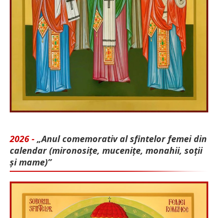
2026 -
„Anul comemorativ al sfintelor femei din
calendar (mironosițe, mu­cenițe, monahii, soții
și mame)”