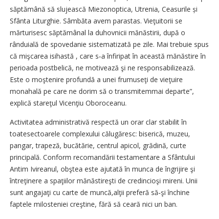
săptămână să slujească Miezonoptica, Utrenia, Ceasurile și
Sfânta Liturghie. Sâmbăta avem parastas. Vieţuitorii se
mărturisesc săptămânal la duhovnicii mănăstirii, după o
rânduială de spovedanie sistematizată pe zile. Mai trebuie spus
că mişcarea isihastă
, care s‑a înfiripat în această mănăstire în
perioada postbelică, ne motivează şi ne responsabilizează.
Este o moştenire profundă a unei frumuseţi de vieţuire
monahală pe care ne dorim să o transmitemmai departe”,
explică stareţul Vicenţiu Oboroceanu.
Activitatea administrativă respectă un orar clar stabilit în
toatesectoarele complexului călugăresc: biserică, muzeu,
pangar, trapeză, bucătărie, centrul apicol, grădină, curte
principală. Conform recomandării testamentare a Sfântului
Antim Ivireanul, obştea este ajutată în munca de îngrijire şi
întreţinere a spaţiilor mănăstireşti de credincioşi mireni. Unii
sunt angajaţi cu carte de muncă,alţii preferă să‑şi închine
faptele milosteniei creştine, fără să ceară nici un ban.