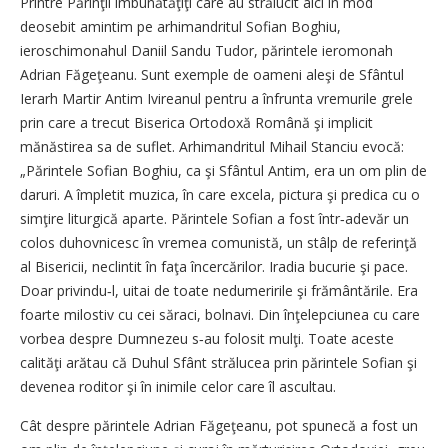
Printre Părinţii îmbunătăţiţi care au strălucit aici în mod
deosebit amintim pe arhimandritul Sofian Boghiu,
ieroschimonahul Daniil Sandu Tudor, părintele ieromonah
Adrian Făgeţeanu. Sunt exemple de oameni aleşi de Sfântul
Ierarh Martir Antim Ivireanul pentru a înfrunta vremurile grele
prin care a trecut Biserica Ortodoxă Română şi implicit
mănăstirea sa de suflet. Arhimandritul Mihail Stanciu evocă:
„Părintele Sofian Boghiu, ca şi Sfântul Antim, era un om plin de
daruri. A împletit muzica, în care excela, pictura şi predica cu o
simţire liturgică aparte. Părintele Sofian a fost într‑adevăr un
colos duhovnicesc în vremea comunistă, un stâlp de referinţă
al Bisericii, neclintit în faţa încercărilor. Iradia bucurie şi pace.
Doar privindu‑l, uitai de toate nedumeririle şi frământările. Era
foarte milostiv cu cei săraci, bolnavi. Din înţelepciunea cu care
vorbea despre Dumnezeu s‑au folosit mulţi. Toate aceste
calităţi arătau că Duhul Sfânt strălucea prin părintele Sofian şi
devenea roditor şi în inimile celor care îl ascultau.
Cât despre părintele Adrian Făgeţeanu, pot spunecă a fost un