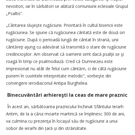
nevoitori, iar în sărbători se alătură comuniunii eclesiale Grupul
„Psaltis”.
„Cântarea slujeşte rugăciunii. Prioritară în cultul bisericii este
rugăciunea. Se spune că rugăciunea cântată este de două ori
rugăciune. După o perioadă lungă de cântat în strană, unii
cântăreţi ajung cu adevărat să transmită o stare de rugăciune
credincioşilor. Am observat că oamenii simt dacă psalţii se şi
roagă în timp ce psalmodiază. Cred că Dumnezeu este
impresionat nu atât de felul cum cântăm, ci de câtă rugăciune
punem în cuvintele interpretate melodic”, vorbeşte din
convingere ierodiaconul Antipa Burghelea.
Binecuvântări arhiereşti la ceas de mare praznic
În acest an, sărbătoarea praznicului închinat Sfântului Ierarh
Antim, de la a cărui moarte martirică se împlinesc 300 de ani,
va culmina cu prezenţa în locaşul său de rugăciune a unui
sobor de ierarhi din țară și din străinătate.