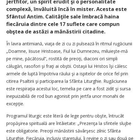
jertfitor, un spirit erudit şi o personalitate
complexă, învăluită încă în mister. Acesta este
Sfântul Antim. Calităţile sale îmbracă haina
fiecăruia dintre cele 17 suflete care compun
obştea de astăzi a mănăstirii citadine.
În lavra antimiană, viaţa de zi cu zi pulsează în ritmul rugăciunii
„Doamne, Iisuse Hristoase, Fiul lui Dumnezeu, miluieşte‑mă
pe mine, păcătosul”, rostită de preoţi, diaconi ori simpli
călugări, rasofori şi fraţi ai obştii. Ostaşii lui Hristos îşi călesc
armele de luptă împotriva răului şi a ispitelor de orice fel prin
citirea Psaltirii şi participarea la Sfânta Liturghie. Rugăciunea
este respiraţia acestui loc, temelia pe care a fost zidit şi sursa
inepuizabilă de rod bun agonisit prin jertfa unor monahi de
excepţie.
Programul liturgic este literă de lege pentru obşte, întrucât
propăşirea spirituală are întâietate: „Prezenţa la sfintele slujbe
este obligatorie. Preoţii mănăstirii săvârşesc zilnic Sfânta
Liturghie. Fiecăruia, inclusiv stareţului, îi revine o zi sau două pe