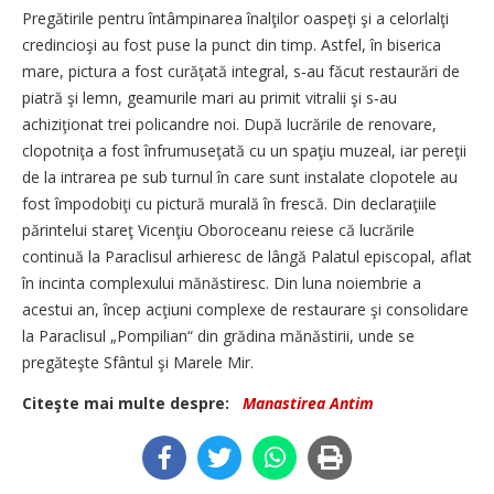
Pregătirile pentru întâmpinarea înalţilor oaspeţi şi a celorlalţi
credincioşi au fost puse la punct din timp. Astfel, în biserica
mare, pictura a fost curăţată integral, s‑au făcut restaurări de
piatră şi lemn, geamurile mari au primit vitralii şi s‑au
achiziţionat trei policandre noi. După lucrările de renovare,
clopotniţa a fost înfrumuseţată cu un spaţiu muzeal, iar pereţii
de la intrarea pe sub turnul în care sunt instalate clopotele au
fost împodobiţi cu pictură murală în frescă. Din declaraţiile
părintelui stareţ Vicenţiu Oboroceanu reiese că lucrările
continuă la Paraclisul arhieresc de lângă Palatul episcopal, aflat
în incinta complexului mănăstiresc. Din luna noiembrie a
acestui an, încep acţiuni complexe de restaurare şi consolidare
la Paraclisul „Pompilian“ din grădina mănăstirii, unde se
pregăteşte Sfântul şi Marele Mir.
Citeşte mai multe despre:
Manastirea Antim