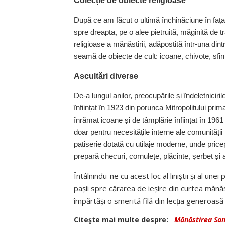
Colecție de obiecte religioase
După ce am făcut o ultimă închinăciune în fața 
spre dreapta, pe o alee pietruită, măginită de t
religioase a mănăstirii, adăpostită într-una dintr
seamă de obiecte de cult: icoane, chivote, sfint
Ascultări diverse
De-a lungul anilor, preocupările și îndeletniciril
înființat în 1923 din porunca Mitropolitului prim
înrămat icoane și de tâmplărie înființat în 196
doar pentru necesitățile interne ale comunități
patiserie dotată cu utilaje moderne, unde pric
prepară checuri, cornulețe, plăcinte, șerbet și al
Întâlnindu-ne cu acest loc al liniștii și al un
pașii spre cărarea de ieșire din curtea mănă
împărtăși o smerită filă din lecția generoasă 
Citeşte mai multe despre:
Mănăstirea Sa