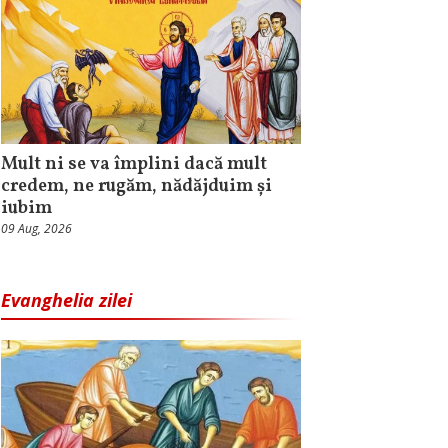
Mult ni se va împlini dacă mult
credem, ne rugăm, nădăjduim și
iubim
09 Aug, 2026
Evanghelia zilei