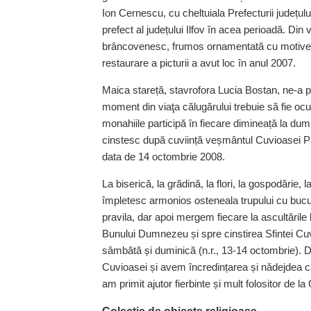
Ion Cernescu, cu cheltuiala Prefecturii județulu
prefect al județului Ilfov în acea perioadă. Din
brâncovenesc, frumos ornamentată cu motive ve
restaurare a picturii a avut loc în anul 2007.
Maica stareță, stavrofora Lucia Bostan, ne-a pr
moment din viaţa călugărului trebuie să fie oc
monahiile participă în fiecare dimineață la dum
cinstesc după cuviință veș­mântul Cuvioasei Pa
data de 14 octombrie 2008.
La biserică, la grădină, la flori, la gospodărie, l
împletesc armonios osteneala trupului cu bucuri
pravila, dar apoi mergem fiecare la ascultăril
Bunului Dumnezeu și spre cinstirea Sfintei C
sâmbătă și duminică (n.r., 13-14 octombrie). De
Cuvioasei și avem încredințarea și nădejdea că
am primit ajutor fierbinte și mult folositor de 