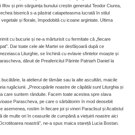
i Ilfov și prin sârguința bunului creștin generalul Teodor Ciurea,
 vechea biserică s-a păstrat catapeteasma lucrată în stilul
getale și florale, împodobită cu icoane argintate. Ultima
imit cu bucurie și ne-a mărturisit cu fermitate că „fiecare
upat”. Dar toate cele ale Martei se desfășoară după ce
nezeiasca Liturghie, se ­închină cu evlavie sfintelor moaște și
rascheva, dăruit de Preafericitul Părinte Patriarh Daniel la
a bucătărie, la atelierul de tămâie sau la alte ascultări, maicile
a rugăciunii. „Preocupările noastre de căpătâi sunt Liturghia și
e la care suntem rânduite. Facem toate acestea spre slava
uvioase Parascheva, pe care o sărbătorim în mod deosebit
 asemenea, rostim în fiecare joi și vineri Paraclisul și Acatistul
 de multe ori în ceasurile de cumpănă a viețuirii noastre aici
la Ocrotitoarea noastră”, ne-a spus maica stareță Lucia Bostan.