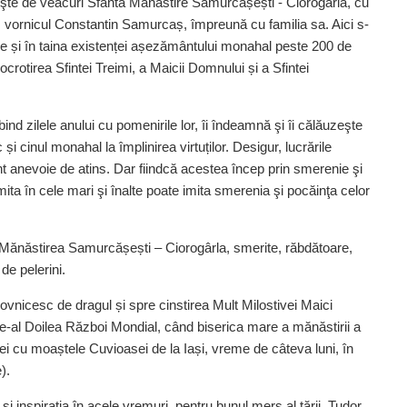
şte de veacuri Sfânta Mănăstire Samurcășești - Ciorogârla, cu
or, vornicul Constantin Samurcaș, împreună cu familia sa. Aici s-
re și în taina existenței așezământului monahal peste 200 de
crotirea Sfintei Treimi, a Maicii Domnului și a Sfintei
bind zilele anului cu pomenirile lor, îi îndeamnă şi îi călăuzeşte
 și cinul monahal la împlinirea virtuților. Desigur, lucrările
sunt anevoie de atins. Dar fiindcă acestea încep prin smerenie şi
mita în cele mari şi înalte poate imita smerenia şi pocăinţa celor
 Mănăstirea Samurcășești – Ciorogârla, smerite, răbdătoare,
de pelerini.
hovnicesc de dragul și spre cinstirea Mult Milostivei Maici
e-al Doilea Război Mondial, când biserica mare a mănăstirii a
i cu moaștele Cuvioasei de la Iași, vreme de câteva luni, în
).
 și inspirația în acele vremuri, pentru bunul mers al țării, Tudor