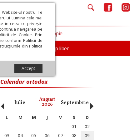
e Website-ul nostru. Te
iarului Lumina cele mai
ce în ceea ce privește
a continua navigarea pe
Opinii
Filantropie
iticii de Cookie. Prin
ie conform Politicii de
trucțiunile din Politica
nță
Familie
Timp liber
Accept
Calendar ortodox
‹
›
August
Iulie
Septembrie
Octombrie
Noiembri
2026
L
M
M
J
V
S
D
01
02
03
04
05
06
07
08
09