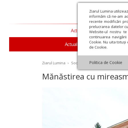
Ziarul Lumina utilizea
informăm că ne-am actu
recente modificări pr
prelucrarea datelor cu
Actualitate religioasă
T
Website-ul nostru te 
continuarea navigării 
Cookie. Nu uita totuși 
Actualitate socială
Sănăta
de Cookie.
Politica de Cookie
Ziarul Lumina
›
Societate
›
Reportaj
›
Mănăstir
Mănăstirea cu mireasmă
st
Septembrie
Octombrie
Noiembrie
Decembrie
Ianuar