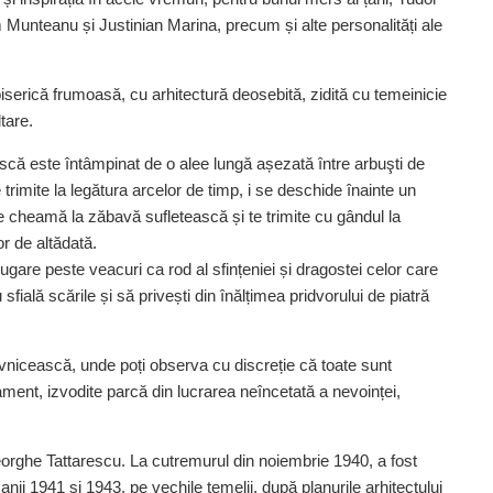
m Munteanu și Justinian Marina, precum și alte personalități ale
iserică frumoasă, cu arhitectură deosebită, zidită cu temeinicie
tare.
ească este întâmpinat de o alee lungă așezată ­între arbuşti de
 trimite la legătura arcelor de timp, i se deschide înainte un
are cheamă la ­zăbavă sufletească și te trimite cu gândul la
or de altădată.
ugare peste veacuri ca rod al sfințeniei și dragostei celor care
sfială scările și să privești din înălțimea pridvorului de piatră
nicească, unde poți observa cu discreție că toate sunt
ament, izvodite parcă din lucrarea neîncetată a nevoinței,
heorghe Tattarescu. La cutremurul din noiembrie 1940, a fost
anii 1941 și 1943, pe vechile temelii, după planurile arhitectului