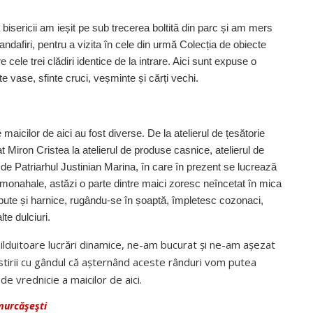
bisericii am ieșit pe sub trecerea boltită din parc și am mers
randafiri, pentru a vizita în cele din urmă Colecția de obiecte
e cele trei clădiri identice de la intrare. Aici sunt expuse o
e vase, sfinte cruci, veșminte și cărți vechi.
e maicilor de aici au fost diverse. De la atelierul de țesătorie
at Miron Cristea la atelierul de produse casnice, atelierul de
1 de Patriarhul Justinian Marina, în care în prezent se lucrează
i monahale, astăzi o parte dintre maici zoresc neîncetat în mica
epute și harnice, rugându-se în șoaptă, împletesc cozonaci,
te dulciuri.
ei pilduitoare lucrări dinamice, ne-am bucurat și ne-am așezat
stirii cu gândul că așternând aceste rânduri vom putea
de vrednicie a maicilor de aici.
murcăşeşti