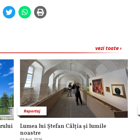
vezi toate ›
Reportaj
rului
Lumea lui Ștefan Câlția și lumile
noastre
03 Aug, 2026