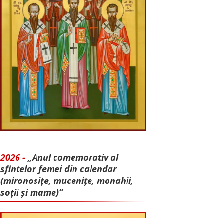
2026 -
„Anul comemorativ al
sfintelor femei din calendar
(mironosițe, mu­cenițe, monahii,
soții și mame)”