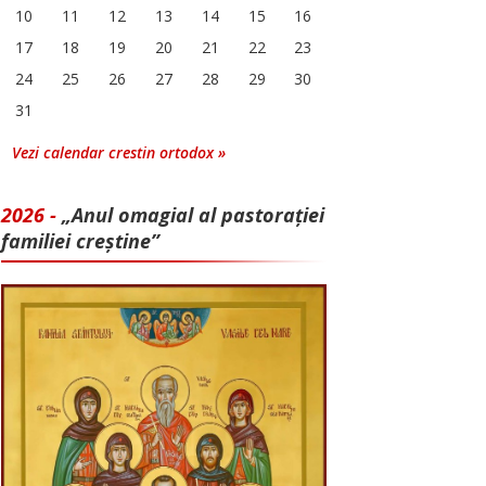
10
11
12
13
14
15
16
17
18
19
20
21
22
23
24
25
26
27
28
29
30
31
Vezi calendar crestin ortodox »
2026 -
„Anul omagial al pastorației
familiei creștine”