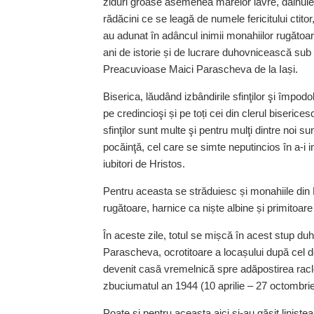
ziduri groase asemenea marelor lavre, dăinuie
rădăcini ce se leagă de numele fericitului ctit
au adunat în adâncul inimii monahiilor rugătoa
ani de istorie și de lucrare duhovnicească sub o
Preacuvioase Maici Parascheva de la Iași.
Biserica, lăudând izbândirile sfinţilor şi împodo
pe credincioşi și pe toți cei din clerul bisericesc
sfinţilor sunt multe şi pentru mulţi dintre noi 
pocăinţă, cel care se simte neputincios în a-i i
iubitori de Hristos.
Pentru aceasta se străduiesc și monahiile din
rugătoare, harnice ca niște albine și primitoare 
În aceste zile, totul se mișcă în acest stup du
Parascheva, ocrotitoare a locașului după cel d
devenit casă vremelnică spre adăpostirea racle
zbuciumatul an 1944 (10 aprilie – 27 octombrie
Poate și pentru aceasta aici și-au găsit liniștea