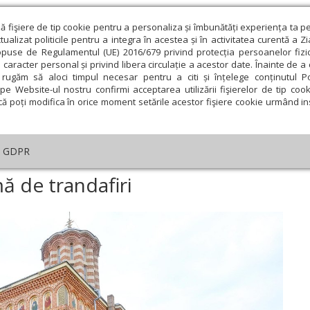
ză fişiere de tip cookie pentru a personaliza și îmbunătăți experiența ta p
alizat politicile pentru a integra în acestea și în activitatea curentă a Z
opuse de Regulamentul (UE) 2016/679 privind protecția persoanelor fizi
 caracter personal și privind libera circulație a acestor date. Înainte de 
eologie și spiritualitate
Educaţie și Cultură
Societate
rugăm să aloci timpul necesar pentru a citi și înțelege conținutul Pol
pe Website-ul nostru confirmi acceptarea utilizării fişierelor de tip cook
că poți modifica în orice moment setările acestor fişiere cookie urmând ins
te
Analiză
Reportaj
Psihologie
Religie și știi
GDPR
ea cu mireasmă de trandafiri
 de trandafiri
ie
Februarie
Martie
Aprilie
Mai
Iunie