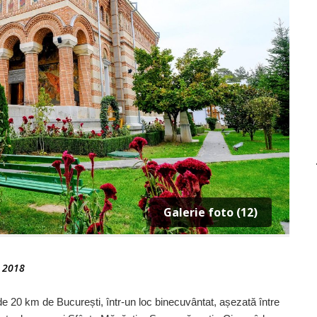
Galerie foto (12)
 2018
ță de 20 km de București, într-un loc binecuvântat, așezată între