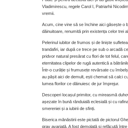
Vladimirescu, regele Carol I, Patriarhii Nicodi
vremii.
Acum, cine vine să se închine aici găsește o b
dăinuitoare, renumită prin existența celor trei al
Pelerinul iubitor de frumos și de liniște suflet
trandafiri, iar după ce trece pe sub o arcadă ce
pridvor natural presărat cu flori de tot felul, c
eternitatea clipelor de rugă autentică a bătrânil
Într-o curăție și frumusețe revărsate cu îmbelș
au pășit aici de demult, ești chemat să calci cu 
lumea florilor ce dăinuiesc de jur împrejur.
Descoperi locașul primitor, cu mireasmă duhov
așezate în bună rânduială eclesială și cu rafin
smereniei și a iubirii de sfinți.
Biserica mănăstirii este pictată de pictorul G
grav avariată. A fost demolată și refăcută între 