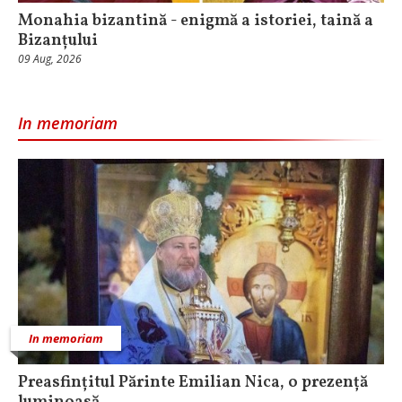
Monahia bizantină - enigmă a istoriei, taină a
Bizanțului
09 Aug, 2026
In memoriam
In memoriam
Preasfințitul Părinte Emilian Nica, o prezență