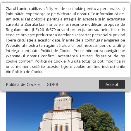
Ziarul Lumina utilizează fişiere de tip cookie pentru a personaliza și
îmbunătăți experiența ta pe Website-ul nostru. Te informăm că ne-
am actualizat politicile pentru a integra în acestea și în activitatea
curentă a Ziarului Lumina cele mai recente modificări propuse de
Regulamentul (UE) 2016/679 privind protecția persoanelor fizice în
ceea ce privește prelucrarea datelor cu caracter personal și privind
libera circulație a acestor date. Înainte de a continua navigarea pe
Website-ul nostru te rugăm să aloci timpul necesar pentru a citi și
Ziarul Lumina
›
Societate
›
Reportaj
›
Mănăstirea renăscută din
înțelege conținutul Politicii de Cookie. Prin continuarea navigării pe
Codrii Iaşilor
Website-ul nostru confirmi acceptarea utilizării fişierelor de tip
cookie conform Politicii de Cookie. Nu uita totuși că poți modifica în
Mănăstirea renăscută din Codrii Iaşilor
orice moment setările acestor fişiere cookie urmând instrucțiunile
din Politica de Cookie.
Politica de Cookie
GDPR
Accept