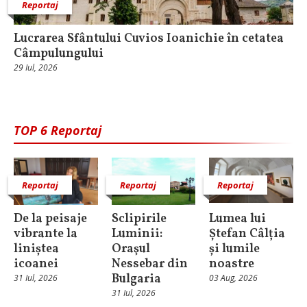
Reportaj
Lucrarea Sfântului Cuvios Ioanichie în cetatea
Câmpulungului
29 Iul, 2026
TOP 6 Reportaj
Reportaj
Reportaj
Reportaj
De la peisaje
Sclipirile
Lumea lui
vibrante la
Luminii:
Ștefan Câlția
liniștea
Oraşul
și lumile
icoanei
Nessebar din
noastre
Bulgaria
31 Iul, 2026
03 Aug, 2026
31 Iul, 2026