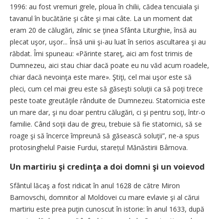
1996: au fost vremuri grele, ploua în chilii, cădea tencuiala şi
tavanul în bucătărie şi câte şi mai câte. La un moment dat
eram 20 de călugări, zilnic se ţinea Sfânta Liturghie, însă au
plecat uşor, uşor... Însă unii şi-au luat în serios ascultarea şi au
răbdat. Îmi spuneau: «Părinte stareţ, aici am fost trimis de
Dumnezeu, aici stau chiar dacă poate eu nu văd acum roadele,
chiar dacă nevoinţa este mare». Ştiţi, cel mai uşor este să
pleci, cum cel mai greu este să găseşti soluţii ca să poţi trece
peste toate greutăţile rânduite de Dumnezeu. Statornicia este
un mare dar, şi nu doar pentru călugări, ci şi pentru soţi, într-o
familie. Când soţii dau de greu, trebuie să fie statornici, să se
roage şi să încerce împreună să găsească soluţii”, ne-a spus
protosinghelul Paisie ­Furdui, starețul Mănăstirii Bârnova.
Un martiriu şi credinţa a doi domni şi un voievod
Sfântul lăcaş a fost ridicat în anul 1628 de către Miron
Barnovschi, domnitor al Moldovei cu mare evlavie şi al cărui
martiriu este prea puţin cunoscut în istorie: în anul 1633, după