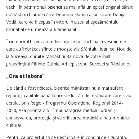
vechi, în patrimoniul bisericii se mai află un epitaf original dăruit
mănăstirii chiar de către Doamna Dafina a lui Istrate Dabija
Vodă, care va fi expus în viitorul muzeu al aşezământului
monahal ce urmează a fi amenajat.
În interiorul bisericii, credincioşii se pot ­închina la veşmintele
care au îmbrăcat sfintele moaşte ale Sfântului Ioan cel Nou de
la ­Suceava, dăruite Mănăstirii Bârnova de către Înalt­
preasfinţitul Părinte Calinic, Arhiepis­copul Sucevei şi Rădăuţilor.
„Ora et labora”
De când a fost ridicată, biserica mănăstirii nu a mai suferit
reparaţii capitale până la aceste lucrări de restaurare care s-au
derulat prin Regio - Programul Operaţional Regional 2014-
2020, Axa prioritară 5 - Îmbunătăţirea mediului urban şi
conservarea, protecţia şi valorificarea durabilă a patrimoniului
cultural.
Pentru ca proiectul să se desfăşoare în condiţii de siguranţă,