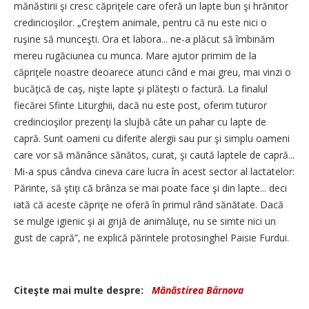
mănăstirii şi cresc căpriţele care oferă un lapte bun şi hrănitor
credincioşilor. „Creştem animale, pentru că nu este nici o
ruşine să munceşti. Ora et labora... ne-a plăcut să îmbinăm
mereu rugăciunea cu munca. Mare ajutor primim de la
căpriţele noastre deoarece atunci când e mai greu, mai vinzi o
bucăţică de caş, nişte lapte şi plăteşti o factură. La finalul
fiecărei Sfinte Liturghii, dacă nu este post, oferim tuturor
credincioşilor prezenţi la slujbă câte un pahar cu lapte de
capră. Sunt oameni cu diferite alergii sau pur şi simplu oameni
care vor să mănânce sănătos, curat, şi caută laptele de capră...
Mi-a spus cândva cineva care lucra în acest sector al lactatelor:
Părinte, să ştiţi că brânza se mai poate face şi din lapte... deci
iată că aceste căpriţe ne oferă în primul rând sănătate. Dacă
se mulge igienic şi ai grijă de animăluţe, nu se simte nici un
gust de capră”, ne explică părintele protosinghel Paisie Furdui.
Citeşte mai multe despre:
Mănăstirea Bârnova