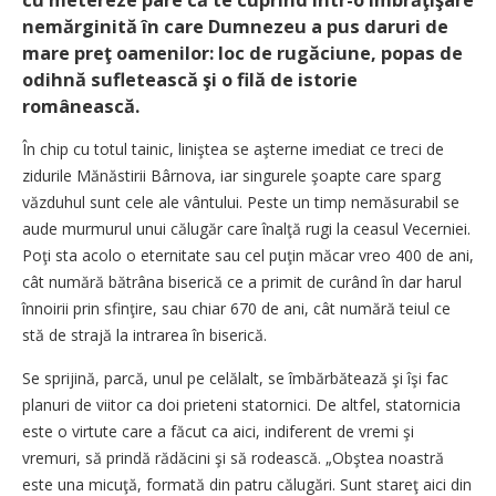
nemărginită în care Dumnezeu a pus daruri de
mare preţ oamenilor: loc de rugăciune, popas de
odihnă sufletească şi o filă de istorie
românească.
În chip cu totul tainic, liniştea se aşterne imediat ce treci de
zidurile Mănăstirii Bârnova, iar singurele şoapte care sparg
văzduhul sunt cele ale vântului. Peste un timp nemăsurabil se
aude murmurul unui călugăr care înalţă rugi la ceasul Vecerniei.
Poţi sta acolo o eternitate sau cel puţin măcar vreo 400 de ani,
cât numără bătrâna biserică ce a primit de curând în dar harul
înnoirii prin sfinţire, sau chiar 670 de ani, cât numără teiul ce
stă de strajă la intrarea în biserică.
Se sprijină, parcă, unul pe celălalt, se îmbărbătează şi îşi fac
planuri de viitor ca doi prieteni statornici. De altfel, statornicia
este o virtute care a făcut ca aici, indiferent de vremi şi
vremuri, să prindă rădăcini şi să rodească. „Obştea noastră
este una micuţă, formată din patru călugări. Sunt stareţ aici din