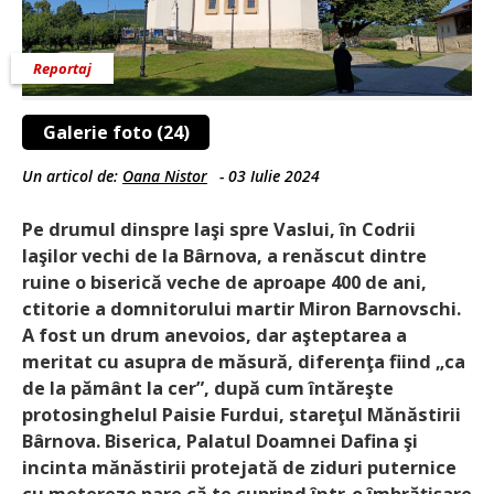
Reportaj
Galerie foto (24)
Un articol de:
Oana Nistor
-
03 Iulie 2024
Pe drumul dinspre Iaşi spre Vaslui, în Codrii
Iaşilor vechi de la Bârnova, a renăscut dintre
ruine o biserică veche de aproape 400 de ani,
ctitorie a domnitorului martir Miron Barnovschi.
A fost un drum anevoios, dar aşteptarea a
meritat cu asupra de măsură, diferenţa fiind „ca
de la pământ la cer”, după cum întăreşte
protosinghelul Paisie Furdui, stareţul Mănăstirii
Bârnova. Biserica, Palatul Doamnei Dafina şi
incinta mănăstirii protejată de ziduri puternice
cu metereze pare că te cuprind într-o îmbrăţişare