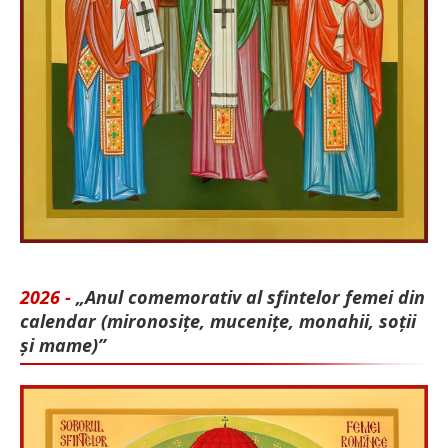
2026 -
„Anul comemorativ al sfintelor femei din
calendar (mironosițe, mu­cenițe, monahii, soții
și mame)”