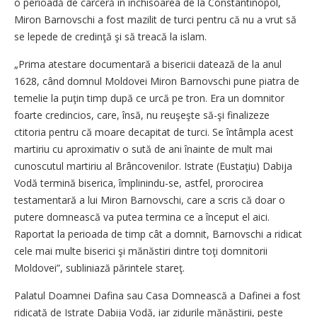
o perioadă de carceră în închisoarea de la Constantinopol,
Miron Barnovschi a fost mazilit de turci pentru că nu a vrut să
se lepede de credinţă şi să treacă la islam.
„Prima atestare documentară a bisericii datează de la anul
1628, când domnul Moldovei Miron Barnovschi pune piatra de
temelie la puţin timp după ce urcă pe tron. Era un domnitor
foarte credincios, care, însă, nu reuşeşte să-şi finalizeze
ctitoria pentru că moare decapitat de turci. Se întâmpla acest
martiriu cu aproximativ o sută de ani înainte de mult mai
cunoscutul martiriu al Brâncovenilor. Istrate (Eustaţiu) Dabija
Vodă termină biserica, împlinindu-se, astfel, prorocirea
testamentară a lui Miron Barnovschi, care a scris că doar o
putere domnească va putea termina ce a început el aici.
Raportat la perioada de timp cât a domnit, Barnovschi a ridicat
cele mai multe biserici şi mănăstiri dintre toţi domnitorii
Moldovei”, subliniază părintele stareţ.
Palatul Doamnei Dafina sau Casa Domnească a Dafinei a fost
ridicată de Istrate Dabija Vodă, iar zidurile mănăstirii, peste