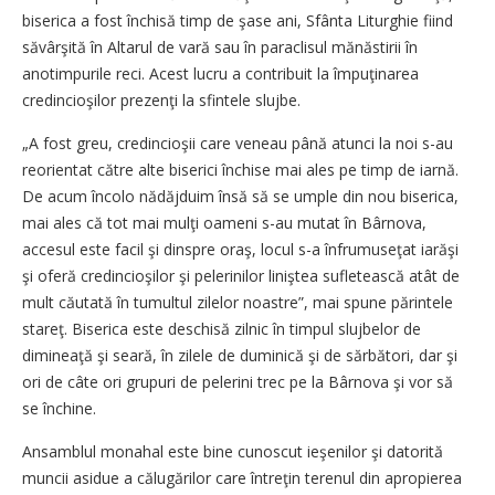
biserica a fost închisă timp de şase ani, Sfânta Liturghie fiind
săvârşită în Altarul de vară sau în paraclisul mănăstirii în
anotimpurile reci. Acest lucru a contribuit la împuţinarea
credincioşilor prezenţi la sfintele slujbe.
„A fost greu, credincioşii care veneau până atunci la noi s-au
reorientat către alte biserici închise mai ales pe timp de iarnă.
De acum încolo nădăjduim însă să se umple din nou biserica,
mai ales că tot mai mulţi oameni s-au mutat în Bârnova,
accesul este facil şi dinspre oraş, locul s-a înfrumuseţat iarăşi
şi oferă credincioşilor şi pelerinilor liniştea sufletească atât de
mult căutată în tumultul zilelor noastre”, mai spune părintele
stareţ. Biserica este deschisă zilnic în timpul slujbelor de
dimineaţă şi seară, în zilele de duminică şi de sărbători, dar şi
ori de câte ori grupuri de pelerini trec pe la Bârnova şi vor să
se închine.
Ansamblul monahal este bine cunoscut ieşenilor şi datorită
muncii asidue a călugărilor care întreţin terenul din apropierea