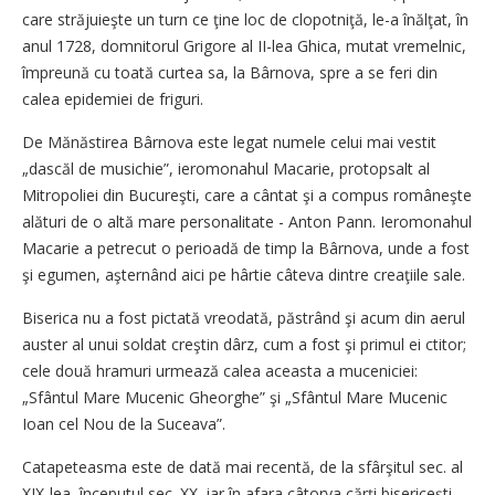
care străjuieşte un turn ce ţine loc de clopotniţă, le-a înălţat, în
anul 1728, domnitorul Grigore al II-lea Ghica, mutat vremelnic,
împreună cu toată curtea sa, la Bârnova, spre a se feri din
calea epidemiei de friguri.
De Mănăstirea Bârnova este legat numele celui mai vestit
„dascăl de musichie”, ieromonahul Macarie, protopsalt al
Mitropoliei din Bucureşti, care a cântat şi a compus româneşte
alături de o altă mare personalitate - Anton Pann. Ieromonahul
Macarie a petrecut o perioadă de timp la Bârnova, unde a fost
şi egumen, aşternând aici pe hârtie câteva dintre creaţiile sale.
Biserica nu a fost pictată vreodată, păstrând şi acum din aerul
auster al unui soldat creştin dârz, cum a fost şi primul ei ctitor;
cele două hramuri urmează calea aceasta a muceniciei:
„Sfântul Mare Mucenic Gheorghe” şi „Sfântul Mare Mucenic
Ioan cel Nou de la Suceava”.
Catapeteasma este de dată mai recentă, de la sfârşitul sec. al
XIX-lea, începutul sec. XX, iar în afara câtorva cărţi bisericeşti