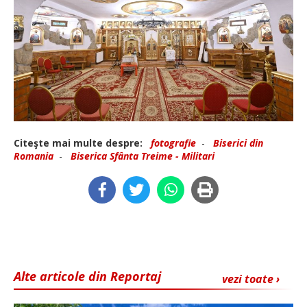
Citeşte mai multe despre:
fotografie
-
Biserici din
Romania
-
Biserica Sfânta Treime - Militari
Alte articole din Reportaj
vezi toate ›