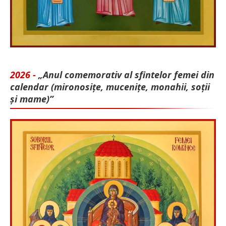
2026 -
„Anul comemorativ al sfintelor femei din
calendar (mironosițe, mu­cenițe, monahii, soții
și mame)”