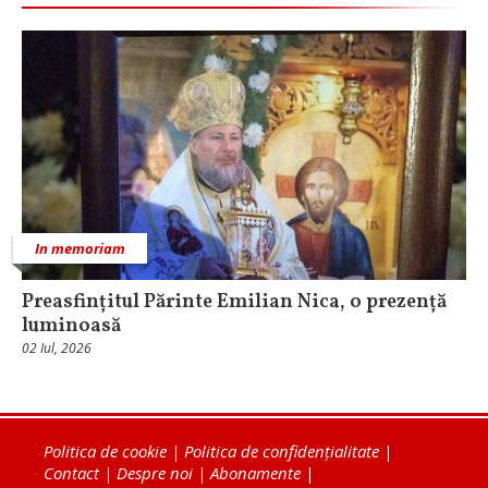
In memoriam
Preasfințitul Părinte Emilian Nica, o prezență
luminoasă
02 Iul, 2026
Politica de cookie
|
Politica de confidențialitate
|
Contact
|
Despre noi
|
Abonamente
|