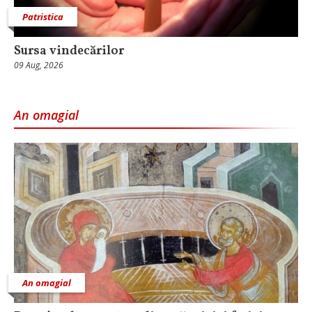
Patristica
Sursa vindecărilor
09 Aug, 2026
An omagial
An omagial