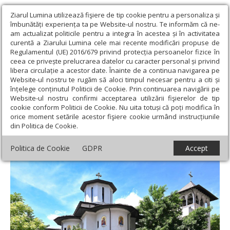
Ziarul Lumina utilizează fişiere de tip cookie pentru a personaliza și
îmbunătăți experiența ta pe Website-ul nostru. Te informăm că ne-
am actualizat politicile pentru a integra în acestea și în activitatea
curentă a Ziarului Lumina cele mai recente modificări propuse de
Regulamentul (UE) 2016/679 privind protecția persoanelor fizice în
ceea ce privește prelucrarea datelor cu caracter personal și privind
libera circulație a acestor date. Înainte de a continua navigarea pe
Website-ul nostru te rugăm să aloci timpul necesar pentru a citi și
Ziarul Lumina
›
Societate
›
Reportaj
›
Sclipirile Luminii: Biserica
înțelege conținutul Politicii de Cookie. Prin continuarea navigării pe
„Sfânta Treime”-Militari din Bucureşti
Website-ul nostru confirmi acceptarea utilizării fişierelor de tip
cookie conform Politicii de Cookie. Nu uita totuși că poți modifica în
Sclipirile Luminii: Biserica „Sfânta Treime”-
orice moment setările acestor fişiere cookie urmând instrucțiunile
din Politica de Cookie.
Militari din Bucureşti
Politica de Cookie
GDPR
Accept