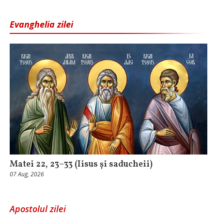
Evanghelia zilei
Matei 22, 23–33 (Iisus și saducheii)
07 Aug, 2026
Apostolul zilei