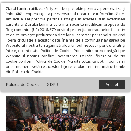
Ziarul Lumina utilizează fişiere de tip cookie pentru a personaliza și
îmbunătăți experiența ta pe Website-ul nostru. Te informăm că ne-
am actualizat politicile pentru a integra în acestea și în activitatea
curentă a Ziarului Lumina cele mai recente modificări propuse de
Regulamentul (UE) 2016/679 privind protecția persoanelor fizice în
ceea ce privește prelucrarea datelor cu caracter personal și privind
libera circulație a acestor date. Înainte de a continua navigarea pe
Website-ul nostru te rugăm să aloci timpul necesar pentru a citi și
Ziarul Lumina
›
Societate
›
Reportaj
›
Sclipirile Luminii: Vecernia
înțelege conținutul Politicii de Cookie. Prin continuarea navigării pe
scoaterii Sfântului Epitaf şi Denia Prohodului Domnului la Catedrala
Website-ul nostru confirmi acceptarea utilizării fişierelor de tip
Patriarhală
cookie conform Politicii de Cookie. Nu uita totuși că poți modifica în
orice moment setările acestor fişiere cookie urmând instrucțiunile
Sclipirile Luminii: Vecernia scoaterii
din Politica de Cookie.
Sfântului Epitaf şi Denia Prohodului
Politica de Cookie
GDPR
Accept
Domnului la Catedrala Patriarhală