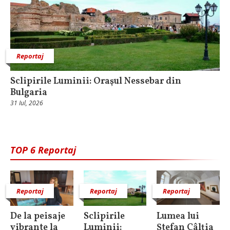
Reportaj
Sclipirile Luminii: Oraşul Nessebar din
Bulgaria
31 Iul, 2026
TOP 6 Reportaj
Reportaj
Reportaj
Reportaj
De la peisaje
Sclipirile
Lumea lui
vibrante la
Luminii:
Ștefan Câlția