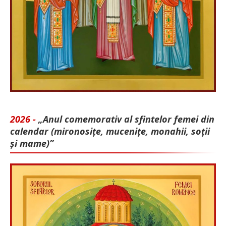
2026 -
„Anul comemorativ al sfintelor femei din
calendar (mironosițe, mu­cenițe, monahii, soții
și mame)”