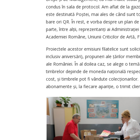
condus în sala de protocol. Am aflat de la gaz
este destinată Poștei, mai ales de când sunt to
bare ori QR. În rest, e vorba despre un plan de
parte, între alții, reprezentanți ai Administrație
Academiei Române, Uniunii Criticilor de Artă, Fa
Proiectele acestor emisiuni filatelice sunt solic
inclusiv aniversări), propuneri ale țărilor membr
ale României. În al doilea caz, se alege o te
timbrelor depinde de moneda națională respecti
cost, și timbrele pot fi vândute colecționarilor.
abonamente și, la fiecare apariție, o trimit clien