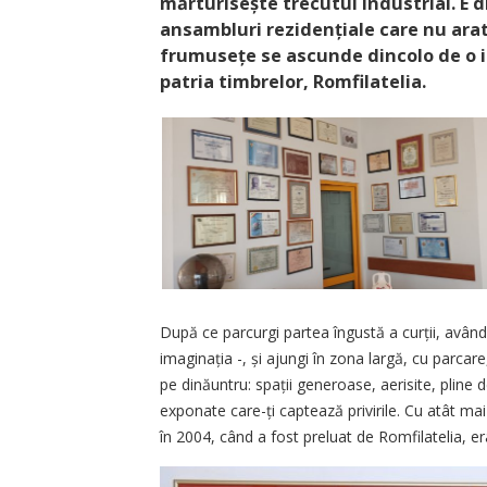
mărturisește trecutul industrial. E d
ansambluri rezidențiale care nu ara
frumusețe se ascunde dincolo de o i
patria timbrelor, Romfilatelia.
După ce parcurgi partea îngustă a curții, având
imaginația -, și ajungi în zona largă, cu parcar
pe dinăuntru: spații generoase, aerisite, pline d
exponate care-ți captează privirile. Cu atât ma
în 2004, când a fost preluat de Romfilatelia, era 