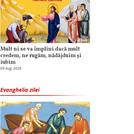
Mult ni se va împlini dacă mult
credem, ne rugăm, nădăjduim și
iubim
09 Aug, 2026
Evanghelia zilei