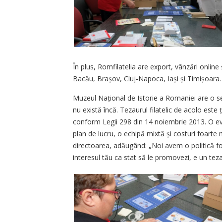
În plus, Romfilatelia are export, vânzări online 
Bacău, Brașov, Cluj-Napoca, Iași și Timișoara.
Muzeul Național de Istorie a Romaniei are o sec
nu există încă. Tezaurul filatelic de acolo este
conform Legii 298 din 14 noiembrie 2013. O eva
plan de lucru, o echipă mixtă și costuri foarte 
directoarea, adăugând: „Noi avem o politică foa
interesul tău ca stat să le promovezi, e un teza