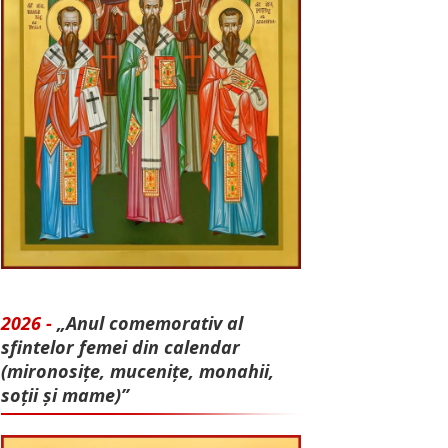
2026 -
„Anul comemorativ al
sfintelor femei din calendar
(mironosițe, mu­cenițe, monahii,
soții și mame)”