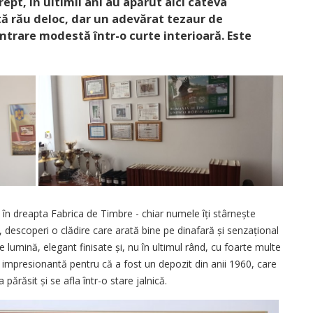
rept, în ultimii ani au apărut aici câteva
tă rău deloc, dar un adevărat tezaur de
ntrare modestă într-o curte interioară. Este
 în dreapta Fabrica de Timbre - chiar numele îți stârnește
e, descoperi o clădire care arată bine pe dinafară și senzațional
e lumină, elegant finisate și, nu în ultimul rând, cu foarte multe
i impresionantă pentru că a fost un depozit din anii 1960, care
părăsit și se afla într-o stare jalnică.