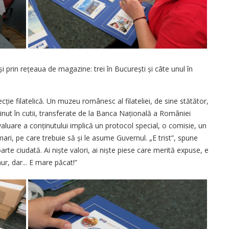
și prin rețeaua de magazine: trei în București și câte unul în
ție filatelică. Un muzeu românesc al filateliei, de sine stătător,
 ținut în cutii, transferate de la Banca Națională a României
luare a conținutului implică un protocol special, o comisie, un
mari, pe care trebuie să și le asume Guvernul. „E trist”, spune
rte ciudată. Ai niște valori, ai niște piese care merită expuse, e
ur, dar... E mare păcat!”