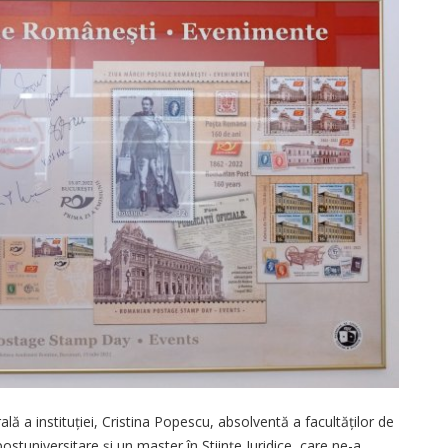
ă a instituției, Cristina Popescu, absolventă a facultăților de
tuniversitare și un master în Ştiinţe Juridice, care ne-a