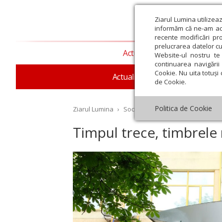
Ziarul Lumina utilizea
informăm că ne-am actu
recente modificări pr
prelucrarea datelor cu
Actualitate religioasă
T
Website-ul nostru te 
continuarea navigării 
Cookie. Nu uita totuși 
Actualitate socială
Sănăta
de Cookie.
Politica de Cookie
Ziarul Lumina
›
Societate
›
Reportaj
›
Timpul t
Timpul trece, timbrele
st
Septembrie
Octombrie
Noiembrie
Decembrie
Ianuar