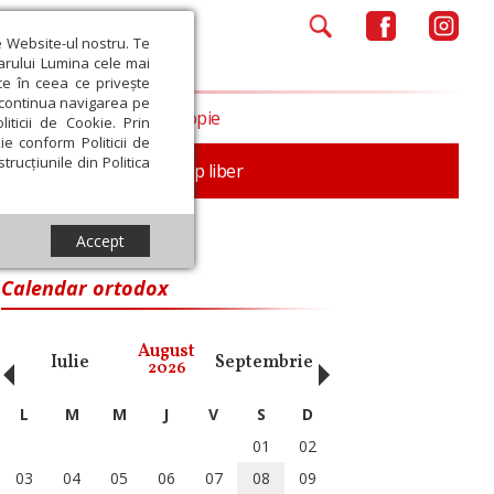
e Website-ul nostru. Te
iarului Lumina cele mai
ce în ceea ce privește
a continua navigarea pe
Opinii
Filantropie
iticii de Cookie. Prin
ie conform Politicii de
trucțiunile din Politica
nță
Familie
Timp liber
Accept
Calendar ortodox
‹
›
August
Iulie
Septembrie
Octombrie
Noiembri
2026
L
M
M
J
V
S
D
01
02
03
04
05
06
07
08
09