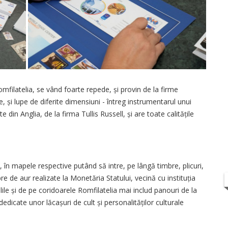
filatelia, se vând foarte repede, și provin de la firme
 și lupe de diferite dimensiuni - întreg instrumentarul unui
 din Anglia, de la firma Tullis Russell, și are toate calitățile
în mapele respective putând să intre, pe lângă timbre, plicuri,
re de aur realizate la Monetăria Statului, vecină cu instituția
ile și de pe coridoarele Romfilatelia mai includ panouri de la
dicate unor lăcașuri de cult și personalităților culturale