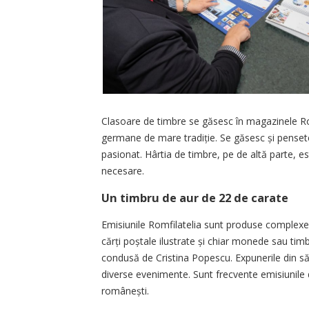
Clasoare de timbre se găsesc în magazinele Rom
germane de mare tradiție. Se găsesc și pensete,
pasionat. Hârtia de timbre, pe de altă parte, este
necesare.
Un timbru de aur de 22 de carate
Emisiunile Romfilatelia sunt produse complexe, 
cărți poștale ilustrate și chiar monede sau timb
condusă de Cristina Popescu. Expunerile din săl
diverse evenimente. Sunt frecvente emisiunile de
românești.