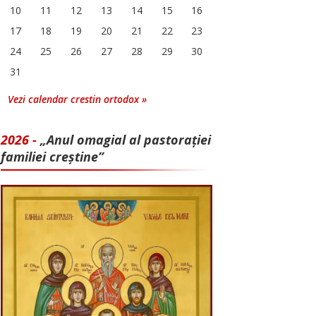
10
11
12
13
14
15
16
17
18
19
20
21
22
23
24
25
26
27
28
29
30
31
Vezi calendar crestin ortodox »
2026 -
„Anul omagial al pastorației
familiei creștine”