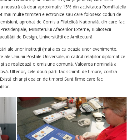
da noastră că doar aproximativ 15% din activitatea Romfilatelia
t mai multe trimiteri electronice sau care folosesc coduri de
 emisiuni, aprobat de Comisia Filatelică Națională, din care fac
i Prezidențiale, Ministerului Afacerilor Externe, Bibliotecii
cultății de Design, Universității de Arhitectură.
itări ale unor instituții (mai ales cu ocazia unor evenimente,
e ale Uniunii Poștale Universale, în cadrul relațiilor diplomatice
mă și se realizează o emisiune comună. Valoarea nominală a
vă. Ulterior, cele două părți fac schimb de timbre, contra
 Există chiar și dealeri de timbre! Sunt firme care fac
ților.