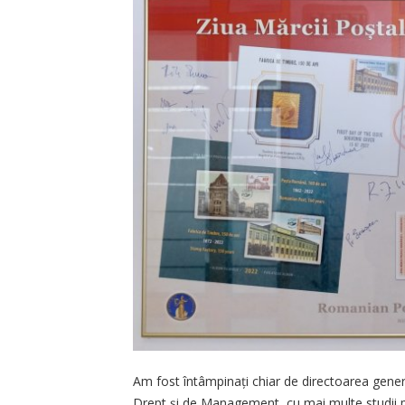
Am fost întâmpinați chiar de directoarea general
Drept și de Management, cu mai multe studii pos