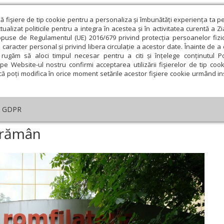
ză fişiere de tip cookie pentru a personaliza și îmbunătăți experiența ta p
alizat politicile pentru a integra în acestea și în activitatea curentă a Z
opuse de Regulamentul (UE) 2016/679 privind protecția persoanelor fizi
 caracter personal și privind libera circulație a acestor date. Înainte de 
eologie și spiritualitate
Educaţie și Cultură
Societate
rugăm să aloci timpul necesar pentru a citi și înțelege conținutul Pol
pe Website-ul nostru confirmi acceptarea utilizării fişierelor de tip cook
că poți modifica în orice moment setările acestor fişiere cookie urmând ins
te
Analiză
Reportaj
Psihologie
Religie și știi
GDPR
rece, timbrele rămân
 rămân
ie
Februarie
Martie
Aprilie
Mai
Iunie