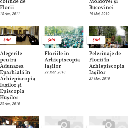
colinde de
Moldovei şi
Florii
Bucovinei
18 Apr, 2011
19 Mai, 2010
Știri
Știri
Știri
Alegerile
Floriile în
Pelerinaje de
pentru
Arhiepiscopia
Florii în
Adunarea
Iaşilor
Arhiepiscopia
Eparhială în
Iaşilor
29 Mar, 2010
Arhiepiscopia
27 Mar, 2010
Iaşilor şi
Episcopia
Huşilor
23 Apr, 2010