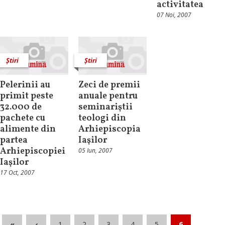
activitatea
07 Noi, 2007
Știri
Știri
Pelerinii au
Zeci de premii
primit peste
anuale pentru
32.000 de
seminariştii
pachete cu
teologi din
alimente din
Arhiepiscopia
partea
Iaşilor
Arhiepiscopiei
05 Iun, 2007
Iaşilor
17 Oct, 2007
«
‹
1
2
3
4
5
6