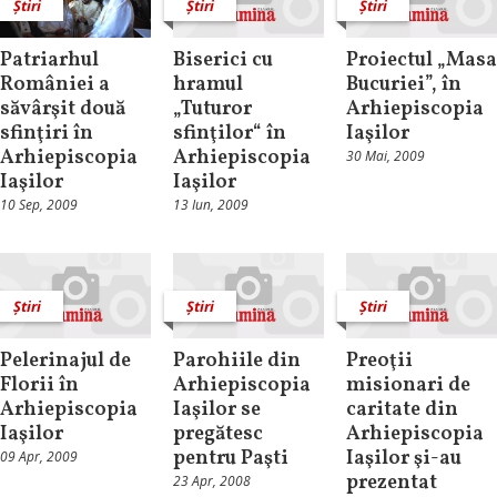
Știri
Știri
Știri
Patriarhul
Biserici cu
Proiectul „Masa
României a
hramul
Bucuriei”, în
săvârşit două
„Tuturor
Arhiepiscopia
sfinţiri în
sfinţilor“ în
Iaşilor
Arhiepiscopia
Arhiepiscopia
30 Mai, 2009
Iaşilor
Iaşilor
10 Sep, 2009
13 Iun, 2009
Știri
Știri
Știri
Pelerinajul de
Parohiile din
Preoţii
Florii în
Arhiepiscopia
misionari de
Arhiepiscopia
Iaşilor se
caritate din
Iaşilor
pregătesc
Arhiepiscopia
pentru Paşti
Iaşilor şi-au
09 Apr, 2009
prezentat
23 Apr, 2008