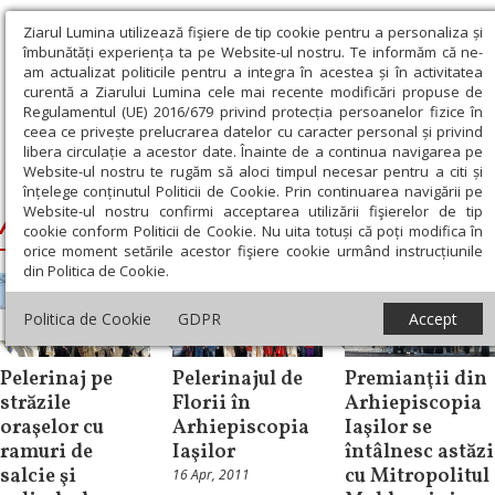
Ziarul Lumina utilizează fişiere de tip cookie pentru a personaliza și
îmbunătăți experiența ta pe Website-ul nostru. Te informăm că ne-
am actualizat politicile pentru a integra în acestea și în activitatea
curentă a Ziarului Lumina cele mai recente modificări propuse de
Regulamentul (UE) 2016/679 privind protecția persoanelor fizice în
ceea ce privește prelucrarea datelor cu caracter personal și privind
libera circulație a acestor date. Înainte de a continua navigarea pe
Website-ul nostru te rugăm să aloci timpul necesar pentru a citi și
Ziarul Lumina
›
Arhiepiscopia Iașilor
înțelege conținutul Politicii de Cookie. Prin continuarea navigării pe
Website-ul nostru confirmi acceptarea utilizării fişierelor de tip
Arhiepiscopia Iașilor
cookie conform Politicii de Cookie. Nu uita totuși că poți modifica în
orice moment setările acestor fişiere cookie urmând instrucțiunile
din Politica de Cookie.
Politica de Cookie
GDPR
Accept
Știri
Știri
Știri
Pelerinaj pe
Pelerinajul de
Premianţii din
străzile
Florii în
Arhiepiscopia
oraşelor cu
Arhiepiscopia
Iaşilor se
ramuri de
Iaşilor
întâlnesc astăzi
salcie şi
cu Mitropolitul
16 Apr, 2011