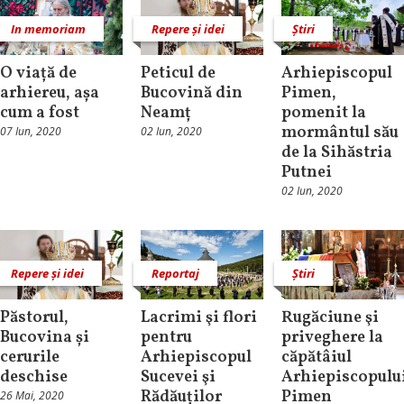
In memoriam
Repere și idei
Știri
O viață de
Peticul de
Arhiepiscopul
arhiereu, așa
Bucovină din
Pimen,
cum a fost
Neamț
pomenit la
mormântul său
07 Iun, 2020
02 Iun, 2020
de la Sihăstria
Putnei
02 Iun, 2020
Repere și idei
Reportaj
Știri
Păstorul,
Lacrimi şi flori
Rugăciune şi
Bucovina și
pentru
priveghere la
cerurile
Arhiepiscopul
căpătâiul
deschise
Sucevei şi
Arhiepiscopulu
Rădăuților
Pimen
26 Mai, 2020