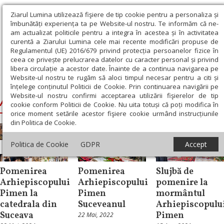
Ziarul Lumina utilizează fişiere de tip cookie pentru a personaliza și
îmbunătăți experiența ta pe Website-ul nostru. Te informăm că ne-
am actualizat politicile pentru a integra în acestea și în activitatea
curentă a Ziarului Lumina cele mai recente modificări propuse de
Regulamentul (UE) 2016/679 privind protecția persoanelor fizice în
ceea ce privește prelucrarea datelor cu caracter personal și privind
libera circulație a acestor date. Înainte de a continua navigarea pe
Website-ul nostru te rugăm să aloci timpul necesar pentru a citi și
Ziarul Lumina
›
Arhiepiscopul Pimen
înțelege conținutul Politicii de Cookie. Prin continuarea navigării pe
Website-ul nostru confirmi acceptarea utilizării fişierelor de tip
Arhiepiscopul Pimen
cookie conform Politicii de Cookie. Nu uita totuși că poți modifica în
orice moment setările acestor fişiere cookie urmând instrucțiunile
din Politica de Cookie.
Politica de Cookie
GDPR
Accept
Știri
Știri
Știri
Pomenirea
Pomenirea
Slujbă de
Arhiepiscopului
Arhiepiscopului
pomenire la
Pimen la
Pimen
mormântul
catedrala din
Suceveanul
Arhiepiscopulu
Suceava
Pimen
22 Mai, 2022