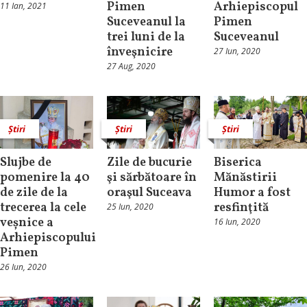
Pimen
Arhiepiscopul
11 Ian, 2021
Suceveanul la
Pimen
trei luni de la
Suceveanul
înveşnicire
27 Iun, 2020
27 Aug, 2020
Știri
Știri
Știri
Slujbe de
Zile de bucurie
Biserica
pomenire la 40
şi sărbătoare în
Mănăstirii
de zile de la
oraşul Suceava
Humor a fost
trecerea la cele
resfinţită
25 Iun, 2020
veșnice a
16 Iun, 2020
Arhiepiscopului
Pimen
26 Iun, 2020