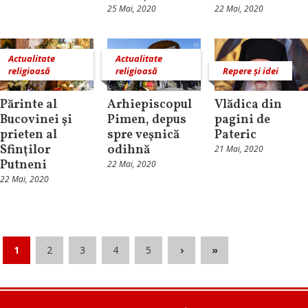
25 Mai, 2020
22 Mai, 2020
Actualitate
Actualitate
religioasă
religioasă
Repere și idei
Părinte al
Arhiepiscopul
Vlădica din
Bucovinei şi
Pimen, depus
pagini de
prieten al
spre veşnică
Pateric
Sfinţilor
odihnă
21 Mai, 2020
Putneni
22 Mai, 2020
22 Mai, 2020
1
2
3
4
5
›
»