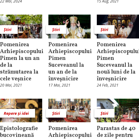
22 Mai, 2024
15 Aug, 2021
Știri
Știri
Știri
Pomenirea
Pomenirea
Pomenirea
Arhiepiscopului
Arhiepiscopului
Arhiepiscopulu
Pimen la un an
Pimen
Pimen
de la
Suceveanul la
Suceveanul la
strămutarea la
un an de la
nouă luni de la
cele veșnice
înveșnicire
înveșnicire
20 Mai, 2021
17 Mai, 2021
24 Feb, 2021
Repere și idei
Știri
Știri
Epistolografie
Pomenirea
Parastas de 40
bucovineană
Arhiepiscopului
de zile pentru