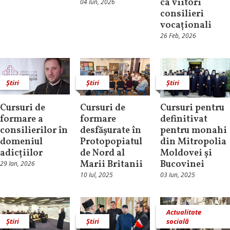
ca viitori
04 Iun, 2026
consilieri
vocaționali
26 Feb, 2026
Știri
Știri
Știri
Cursuri de
Cursuri de
Cursuri pentru
formare a
formare
definitivat
consilierilor în
desfășurate în
pentru monahi
domeniul
Protopopiatul
din Mitropolia
adicțiilor
de Nord al
Moldovei și
Marii Britanii
Bucovinei
29 Ian, 2026
10 Iul, 2025
03 Iun, 2025
Actualitate
Știri
Știri
socială