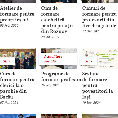
Atelier de
Curs de
Cursuri de
formare pentru
formare
formare pentru
preoți ieșeni
catehetică
profesorii din
pentru preoții
liceele agricole
06 Feb, 2025
din Roznov
12 Dec, 2024
29 Ian, 2025
Actualitate
Știri
socială
Știri
Curs de
Programe de
Sesiune
formare pentru
formare profesională
de formare
clerici la o
pentru
26 Sep, 2024
parohie din
povestitori la
Bacău
Iași
07 Noi, 2024
19 Sep, 2024