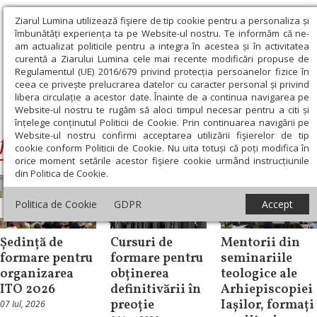
Ziarul Lumina utilizează fişiere de tip cookie pentru a personaliza și
îmbunătăți experiența ta pe Website-ul nostru. Te informăm că ne-
am actualizat politicile pentru a integra în acestea și în activitatea
curentă a Ziarului Lumina cele mai recente modificări propuse de
Regulamentul (UE) 2016/679 privind protecția persoanelor fizice în
ceea ce privește prelucrarea datelor cu caracter personal și privind
libera circulație a acestor date. Înainte de a continua navigarea pe
Website-ul nostru te rugăm să aloci timpul necesar pentru a citi și
Ziarul Lumina
›
formare
înțelege conținutul Politicii de Cookie. Prin continuarea navigării pe
Website-ul nostru confirmi acceptarea utilizării fişierelor de tip
formare
cookie conform Politicii de Cookie. Nu uita totuși că poți modifica în
orice moment setările acestor fişiere cookie urmând instrucțiunile
din Politica de Cookie.
Politica de Cookie
GDPR
Accept
Știri
Știri
Știri
Ședință de
Cursuri de
Mentorii din
formare pentru
formare pentru
seminariile
organizarea
obținerea
teologice ale
ITO 2026
definitivării în
Arhiepiscopiei
preoție
Iașilor, formați
07 Iul, 2026