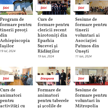
Știri
Știri
Știri
Program de
Curs de
Sesiune de
formare pentru
formare pentru
formare pentru
tinerii preoți
clericii recent
tinerii
din
hirotoniți din
voluntari ai
Arhiepiscopia
Eparhia
Asociației
Iașilor
Sucevei și
Patmos din
Rădăuților
Onești
19 Iul, 2024
19 Iun, 2024
11 Iun, 2024
Știri
Diaspora
Știri
Curs de
Formare de
Sesiune de
animatori
animatori
formare pentru
pentru
pentru taberele
voluntari în
activități cu
și școlile de
Mitropolia