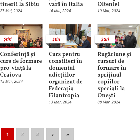
tinerii la Sibiu
vară în Italia
Olteniei
27 Mai, 2024
16 Mai, 2024
19 Mar, 2024
Știri
Știri
Știri
Conferință și
Curs pentru
Rugăciune și
curs de formare
consilieri în
cursuri de
pro-viață la
domeniul
formare în
Craiova
adicțiilor
sprijinul
organizat de
copiilor
15 Mar, 2024
Federația
speciali la
Filantropia
Onești
13 Mar, 2024
08 Mar, 2024
1
2
3
›
»