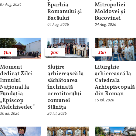
Eparhia
Mitropoliei
07 Aug, 2026
Romanului şi
Moldovei și
Bacăului
Bucovinei
04 Aug, 2026
04 Aug, 2026
Știri
Știri
Știri
Moment
Slujire
Liturghie
dedicat Zilei
arhierească la
arhierească la
Imnului
sărbătoarea
Catedrala
Național la
închinată
Arhiepiscopală
Fundația
ocrotitorului
din Roman
„Episcop
comunei
15 Iul, 2026
Melchisedec”
Stănița
30 Iul, 2026
20 Iul, 2026