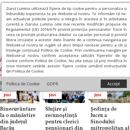
Ziarul Lumina utilizează fişiere de tip cookie pentru a personaliza și
îmbunătăți experiența ta pe Website-ul nostru. Te informăm că ne-
am actualizat politicile pentru a integra în acestea și în activitatea
curentă a Ziarului Lumina cele mai recente modificări propuse de
Regulamentul (UE) 2016/679 privind protecția persoanelor fizice în
ceea ce privește prelucrarea datelor cu caracter personal și privind
libera circulație a acestor date. Înainte de a continua navigarea pe
Website-ul nostru te rugăm să aloci timpul necesar pentru a citi și
Ziarul Lumina
›
Ioachim, Arhiepiscopul Romanului şi Bacăului
înțelege conținutul Politicii de Cookie. Prin continuarea navigării pe
Website-ul nostru confirmi acceptarea utilizării fişierelor de tip
Ioachim, Arhiepiscopul Romanului şi
cookie conform Politicii de Cookie. Nu uita totuși că poți modifica în
orice moment setările acestor fişiere cookie urmând instrucțiunile
Bacăului
din Politica de Cookie.
Politica de Cookie
GDPR
Accept
Știri
Știri
Știri
Binecuvântare
Slujire şi
Ședința de
la o mănăstire
recunoştinţă
lucru a
din judeţul
pentru clerici
Sinodului
Bacău
pensionari din
mitropolitan al