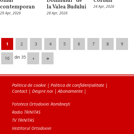
omul
Domnului” de
Cordun
contemporan
la Valea Budului
24 Apr, 2026
29 Apr, 2026
28 Apr, 2026
1
2
3
4
5
6
7
8
9
din 35
10
›
»
Politica de cookie
|
Politica de confidențialitate
|
Contact
|
Despre noi
|
Abonamente
|
Fototeca Ortodoxiei Românești
Radio TRINITAS
TV TRINITAS
Vestitorul Ortodoxiei