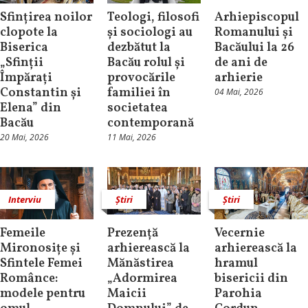
Sfințirea noilor
Teologi, filosofi
Arhiepiscopul
clopote la
și sociologi au
Romanului și
Biserica
dezbătut la
Bacăului la 26
„Sfinții
Bacău rolul și
de ani de
Împărați
provocările
arhierie
Constantin și
familiei în
04 Mai, 2026
Elena” din
societatea
Bacău
contemporană
20 Mai, 2026
11 Mai, 2026
Interviu
Știri
Știri
Femeile
Prezență
Vecernie
Mironosițe și
arhierească la
arhierească la
Sfintele Femei
Mănăstirea
hramul
Românce:
„Adormirea
bisericii din
modele pentru
Maicii
Parohia