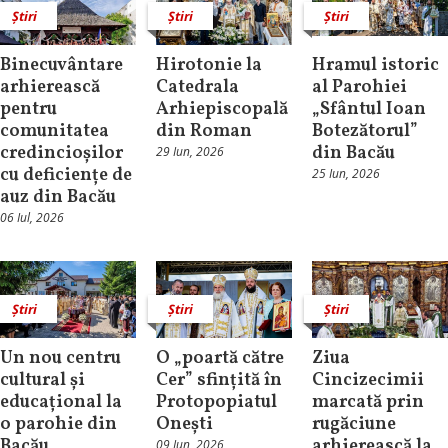
Știri
Știri
Știri
Binecuvântare
Hirotonie la
Hramul istoric
arhierească
Catedrala
al Parohiei
pentru
Arhiepiscopală
„Sfântul Ioan
comunitatea
din Roman
Botezătorul”
credincioșilor
din Bacău
29 Iun, 2026
cu deficiențe de
25 Iun, 2026
auz din Bacău
06 Iul, 2026
Știri
Știri
Știri
Un nou centru
O „poartă către
Ziua
cultural și
Cer” sfințită în
Cincizecimii
educațional la
Protopopiatul
marcată prin
o parohie din
Onești
rugăciune
Bacău
arhierească la
09 Iun, 2026