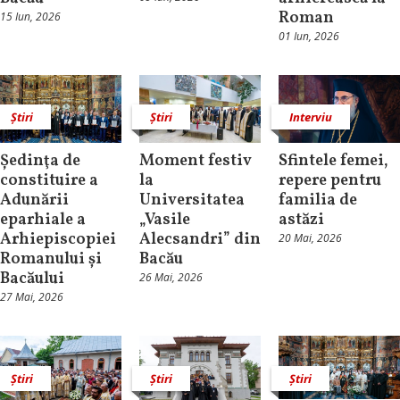
Roman
15 Iun, 2026
01 Iun, 2026
Știri
Știri
Interviu
Ședinţa de
Moment festiv
Sfintele femei,
constituire a
la
repere pentru
Adunării
Universitatea
familia de
eparhiale a
„Vasile
astăzi
Arhiepiscopiei
Alecsandri” din
20 Mai, 2026
Romanului și
Bacău
Bacăului
26 Mai, 2026
27 Mai, 2026
Știri
Știri
Știri