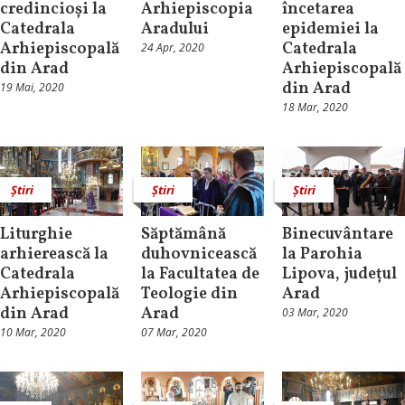
credincioși la
Arhiepiscopia
încetarea
Catedrala
Aradului
epidemiei la
Arhiepiscopală
Catedrala
24 Apr, 2020
din Arad
Arhiepiscopală
din Arad
19 Mai, 2020
18 Mar, 2020
Știri
Știri
Știri
Liturghie
Săptămână
Binecuvântare
arhierească la
duhovnicească
la Parohia
Catedrala
la Facultatea de
Lipova, județul
Arhiepiscopală
Teologie din
Arad
din Arad
Arad
03 Mar, 2020
10 Mar, 2020
07 Mar, 2020