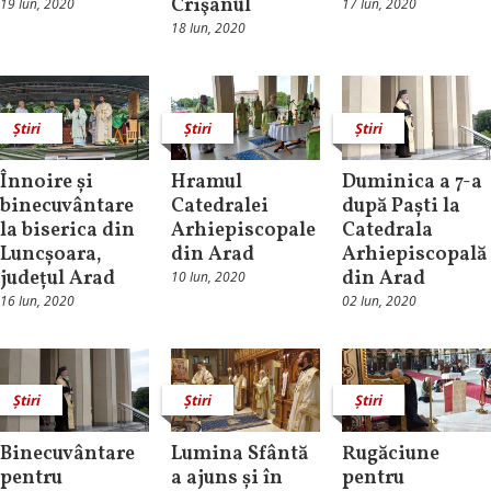
Crişanul
19 Iun, 2020
17 Iun, 2020
18 Iun, 2020
Știri
Știri
Știri
Înnoire și
Hramul
Duminica a 7-a
binecuvântare
Catedralei
după Paști la
la biserica din
Arhiepiscopale
Catedrala
Luncșoara,
din Arad
Arhiepiscopală
județul Arad
din Arad
10 Iun, 2020
16 Iun, 2020
02 Iun, 2020
Știri
Știri
Știri
Binecuvântare
Lumina Sfântă
Rugăciune
pentru
a ajuns și în
pentru