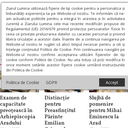
Ziarul Lumina utilizează fişiere de tip cookie pentru a personaliza și
îmbunătăți experiența ta pe Website-ul nostru. Te informăm că ne-
am actualizat politicile pentru a integra în acestea și în activitatea
curentă a Ziarului Lumina cele mai recente modificări propuse de
Regulamentul (UE) 2016/679 privind protecția persoanelor fizice în
ceea ce privește prelucrarea datelor cu caracter personal și privind
libera circulație a acestor date. Înainte de a continua navigarea pe
Website-ul nostru te rugăm să aloci timpul necesar pentru a citi și
Ziarul Lumina
›
Timotei, Arhiepiscopul Aradului
înțelege conținutul Politicii de Cookie. Prin continuarea navigării pe
Website-ul nostru confirmi acceptarea utilizării fişierelor de tip
Timotei, Arhiepiscopul Aradului
cookie conform Politicii de Cookie. Nu uita totuși că poți modifica în
orice moment setările acestor fişiere cookie urmând instrucțiunile
din Politica de Cookie.
Politica de Cookie
GDPR
Accept
Știri
Știri
Știri
Examen de
Distincție
Slujbă de
capacitate
pentru
pomenire
preoțească în
Preasfinţitul
pentru Mihai
Arhiepiscopia
Părinte
Eminescu la
Aradului
Emilian
Arad