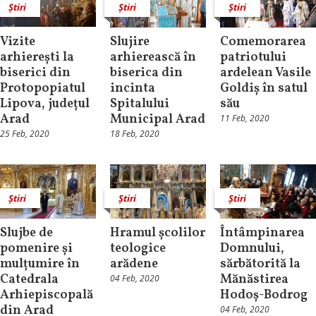
Știri
Știri
Știri
Vizite
Slujire
Comemorarea
arhierești la
arhierească în
patriotului
biserici din
biserica din
ardelean Vasile
Protopopiatul
incinta
Goldiș în satul
Lipova, județul
Spitalului
său
Arad
Municipal Arad
11 Feb, 2020
25 Feb, 2020
18 Feb, 2020
Știri
Știri
Știri
Slujbe de
Hramul școlilor
Întâmpinarea
pomenire și
teologice
Domnului,
mulțumire în
arădene
sărbătorită la
Catedrala
Mănăstirea
04 Feb, 2020
Arhiepiscopală
Hodoș-Bodrog
din Arad
04 Feb, 2020