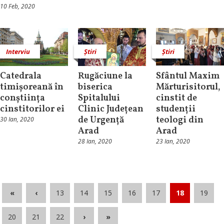
10 Feb, 2020
Interviu
Știri
Știri
Catedrala
Rugăciune la
Sfântul Maxim
timișoreană în
biserica
Mărturisitorul,
conștiința
Spitalului
cinstit de
cinstitorilor ei
Clinic Județean
studenții
de Urgență
teologi din
30 Ian, 2020
Arad
Arad
28 Ian, 2020
23 Ian, 2020
«
‹
13
14
15
16
17
18
19
20
21
22
›
»