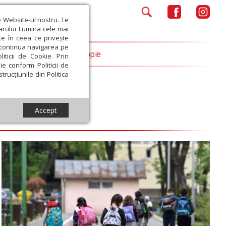
e Website-ul nostru. Te
iarului Lumina cele mai
ce în ceea ce privește
a continua navigarea pe
Opinii
Filantropie
iticii de Cookie. Prin
ie conform Politicii de
trucțiunile din Politica
Accept