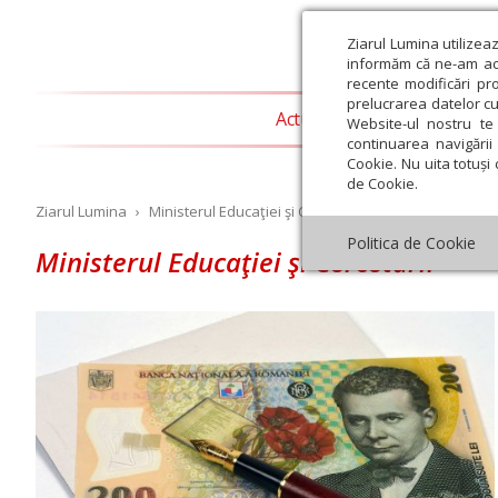
Ziarul Lumina utilizea
informăm că ne-am actu
recente modificări pr
prelucrarea datelor cu
Actualitate religioasă
T
Website-ul nostru te 
continuarea navigării 
Cookie. Nu uita totuși 
de Cookie.
Ziarul Lumina
›
Ministerul Educaţiei şi Cercetării
Politica de Cookie
Ministerul Educaţiei şi Cercetării