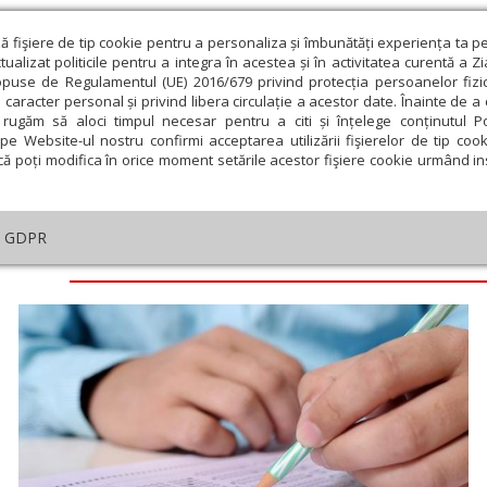
ză fişiere de tip cookie pentru a personaliza și îmbunătăți experiența ta p
alizat politicile pentru a integra în acestea și în activitatea curentă a Z
opuse de Regulamentul (UE) 2016/679 privind protecția persoanelor fizi
 caracter personal și privind libera circulație a acestor date. Înainte de 
eologie și spiritualitate
Educaţie și Cultură
Societate
rugăm să aloci timpul necesar pentru a citi și înțelege conținutul Pol
pe Website-ul nostru confirmi acceptarea utilizării fişierelor de tip cook
că poți modifica în orice moment setările acestor fişiere cookie urmând ins
GDPR