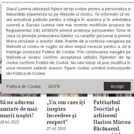
Ziarul Lumina utilizează fişiere de tip cookie pentru a personaliza și
îmbunătăți experiența ta pe Website-ul nostru. Te informăm că ne-
am actualizat politicile pentru a integra în acestea și în activitatea
curentă a Ziarului Lumina cele mai recente modificări propuse de
Regulamentul (UE) 2016/679 privind protecția persoanelor fizice în
ceea ce privește prelucrarea datelor cu caracter personal și privind
libera circulație a acestor date. Înainte de a continua navigarea pe
Website-ul nostru te rugăm să aloci timpul necesar pentru a citi și
Ziarul Lumina
›
Patriarhul Teoctist
înțelege conținutul Politicii de Cookie. Prin continuarea navigării pe
Website-ul nostru confirmi acceptarea utilizării fişierelor de tip
Patriarhul Teoctist
cookie conform Politicii de Cookie. Nu uita totuși că poți modifica în
orice moment setările acestor fişiere cookie urmând instrucțiunile
din Politica de Cookie.
Politica de Cookie
GDPR
Accept
In memoriam
In memoriam
Știri
Să ne aducem
„Un om care îți
Patriarhul
aminte de mai-
inspira
Teoctist și
marii noștri!
încredere și
arhiereul
respect”
Ilarion Mircea
28 Iul, 2022
Băcăuanul,
27 Iul, 2022