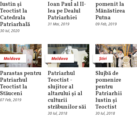
Iustin şi
Ioan Paul al II-
pomenit la
Teoctist la
lea pe Dealul
Mănăstirea
Catedrala
Patriarhiei
Putna
Patriarhală
31 Mai, 2019
09 Feb, 2019
30 Iul, 2020
Moldova
Moldova
Știri
Parastas pentru
Patriarhul
Slujbă de
Patriarhul
Teoctist -
pomenire
Teoctist la
slujitor al
pentru
Stăuceni
altarului şi al
Patriarhii
culturii
Iustin și
07 Feb, 2019
străbunilor săi
Teoctist
30 Iul, 2018
30 Iul, 2018