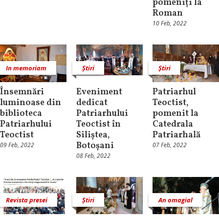
pomeniți la
Roman
10 Feb, 2022
In memoriam
Știri
Știri
Însemnări
Eveniment
Patriarhul
luminoase din
dedicat
Teoctist,
biblioteca
Patriarhului
pomenit la
Patriarhului
Teoctist în
Catedrala
Teoctist
Siliștea,
Patriarhală
Botoșani
09 Feb, 2022
07 Feb, 2022
08 Feb, 2022
Revista presei
Știri
An omagial