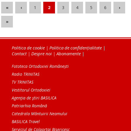
«
‹
1
2
3
4
5
6
›
»
Politica de cookie
|
Politica de confidențialitate
|
Contact
|
Despre noi
|
Abonamente
|
Fototeca Ortodoxiei Românești
Radio TRINITAS
TV TRINITAS
Vestitorul Ortodoxiei
Agenţia de ştiri BASILICA
Patriarhia Română
Catedrala Mântuirii Neamului
BASILICA Travel
Serviciul de Colportaj Bisericesc