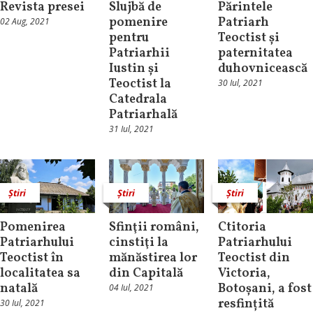
Revista presei
Slujbă de
Părintele
pomenire
Patriarh
02 Aug, 2021
pentru
Teoctist și
Patriarhii
paternitatea
Iustin și
duhovnicească
Teoctist la
30 Iul, 2021
Catedrala
Patriarhală
31 Iul, 2021
Știri
Știri
Știri
Pomenirea
Sfinţii români,
Ctitoria
Patriarhului
cinstiţi la
Patriarhului
Teoctist în
mănăstirea lor
Teoctist din
localitatea sa
din Capitală
Victoria,
natală
Botoșani, a fost
04 Iul, 2021
resfințită
30 Iul, 2021