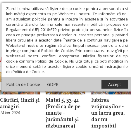
Ziarul Lumina utilizează fişiere de tip cookie pentru a personaliza și
îmbunătăți experiența ta pe Website-ul nostru. Te informăm că ne-
am actualizat politicile pentru a integra în acestea și în activitatea
curentă a Ziarului Lumina cele mai recente modificări propuse de
Regulamentul (UE) 2016/679 privind protecția persoanelor fizice în
ceea ce privește prelucrarea datelor cu caracter personal și privind
libera circulație a acestor date. Înainte de a continua navigarea pe
Website-ul nostru te rugăm să aloci timpul necesar pentru a citi și
Ziarul Lumina
›
Predica de pe munte
înțelege conținutul Politicii de Cookie. Prin continuarea navigării pe
Website-ul nostru confirmi acceptarea utilizării fişierelor de tip
Predica de pe munte
cookie conform Politicii de Cookie. Nu uita totuși că poți modifica în
orice moment setările acestor fişiere cookie urmând instrucțiunile
din Politica de Cookie.
Evanghelia de
Politica de Cookie
GDPR
Accept
Repere și idei
Evanghelia zilei
Duminică
Căutări, iluzii și
Matei 5, 33-41
Iubirea
amăgiri
(Predica de pe
vrăjmașilor -
munte -
un lucru greu,
18 Iun, 2026
jurământul și
dar nu
răzbunarea)
imposibil