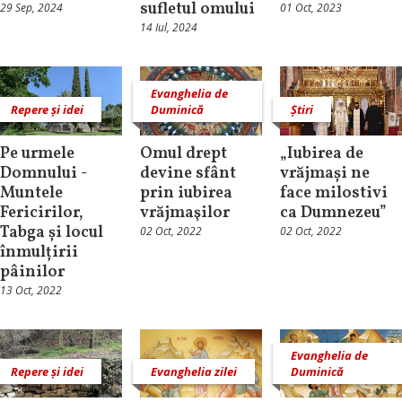
sufletul omului
29 Sep, 2024
01 Oct, 2023
14 Iul, 2024
Evanghelia de
Repere și idei
Duminică
Știri
Pe urmele
Omul drept
„Iubirea de
Domnului -
devine sfânt
vrăjmași ne
Muntele
prin iubirea
face milostivi
Fericirilor,
vrăjmaşilor
ca Dumnezeu”
Tabga și locul
02 Oct, 2022
02 Oct, 2022
înmulțirii
pâinilor
13 Oct, 2022
Evanghelia de
Repere și idei
Evanghelia zilei
Duminică