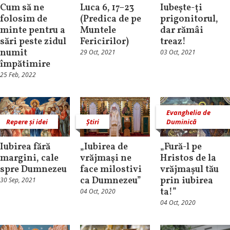
Cum să ne
Luca 6, 17–23
Iubește-ți
folosim de
(Predica de pe
prigonitorul,
minte pentru a
Muntele
dar rămâi
sări peste zidul
Fericirilor)
treaz!
numit
29 Oct, 2021
03 Oct, 2021
împătimire
25 Feb, 2022
Evanghelia de
Repere și idei
Știri
Duminică
Iubirea fără
„Iubirea de
„Fură-l pe
margini, cale
vrăjmaşi ne
Hristos de la
spre Dumnezeu
face milostivi
vrăjmașul tău
ca Dumnezeu”
prin iubirea
30 Sep, 2021
ta!”
04 Oct, 2020
04 Oct, 2020