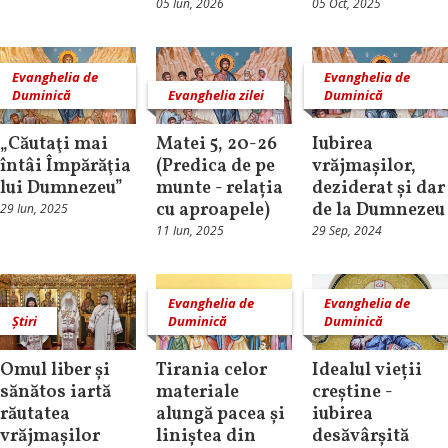
05 Iun, 2026
05 Oct, 2025
Evanghelia de
Evanghelia de
Duminică
Evanghelia zilei
Duminică
„Căutaţi mai
Matei 5, 20-26
Iubirea
întâi Împărăţia
(Predica de pe
vrăjmașilor,
lui Dumnezeu”
munte - relația
deziderat și dar
cu aproapele)
de la Dumnezeu
29 Iun, 2025
11 Iun, 2025
29 Sep, 2024
Evanghelia de
Evanghelia de
Știri
Duminică
Duminică
Omul liber și
Tirania celor
Idealul vieții
sănătos iartă
materiale
creștine -
răutatea
alungă pacea și
iubirea
vrăjmașilor
liniștea din
desăvârșită