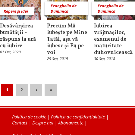
Evanghelia de
Evanghelia de
Repere și idei
Duminică
Duminică
Desăvârșirea
Precum Mă
Iubirea
bunătății -
iubeşte pe Mine
vrăjmașilor,
răspuns la ură
Tatăl, așa vă
examenul de
cu iubire
iubesc și Eu pe
maturitate
voi
duhovnicească
01 Oct, 2020
29 Sep, 2019
30 Sep, 2018
1
2
›
»
Politica de cookie
|
Politica de confidențialitate
|
Contact
|
Despre noi
|
Abonamente
|