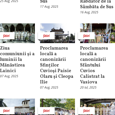
Sus
Răbdător de la
25 Aug, 2025
Sâmbăta de Sus
17 Aug, 2025
16 Aug, 2025
Știri
Știri
Știri
Ziua
Proclamarea
Proclamarea
comuniunii şi a
locală a
locală a
luminii la
canonizării
canonizării
Mănăstirea
Sfinților
Sfântului
Lainici
Cuvioşi Paisie
Cuvios
Olaru și Cleopa
Calistrat la
07 Aug, 2025
Ilie
Vasiova
07 Aug, 2025
20 Iul, 2025
Știri
Știri
Știri