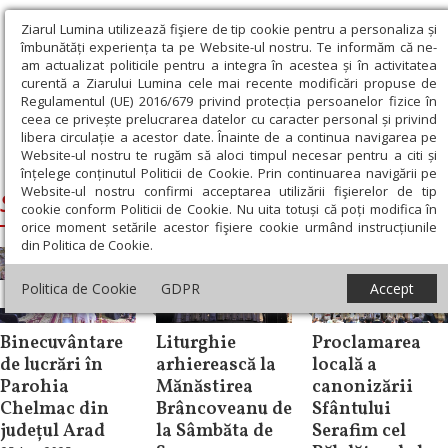
Ziarul Lumina utilizează fişiere de tip cookie pentru a personaliza și
îmbunătăți experiența ta pe Website-ul nostru. Te informăm că ne-
am actualizat politicile pentru a integra în acestea și în activitatea
curentă a Ziarului Lumina cele mai recente modificări propuse de
Regulamentul (UE) 2016/679 privind protecția persoanelor fizice în
ceea ce privește prelucrarea datelor cu caracter personal și privind
libera circulație a acestor date. Înainte de a continua navigarea pe
Website-ul nostru te rugăm să aloci timpul necesar pentru a citi și
Ziarul Lumina
›
Siluan, Episcopul Ungariei
înțelege conținutul Politicii de Cookie. Prin continuarea navigării pe
Website-ul nostru confirmi acceptarea utilizării fişierelor de tip
Siluan, Episcopul Ungariei
cookie conform Politicii de Cookie. Nu uita totuși că poți modifica în
orice moment setările acestor fişiere cookie urmând instrucțiunile
din Politica de Cookie.
Politica de Cookie
GDPR
Accept
Știri
Știri
Știri
Binecuvântare
Liturghie
Proclamarea
de lucrări în
arhierească la
locală a
Parohia
Mănăstirea
canonizării
Chelmac din
Brâncoveanu de
Sfântului
județul Arad
la Sâmbăta de
Serafim cel