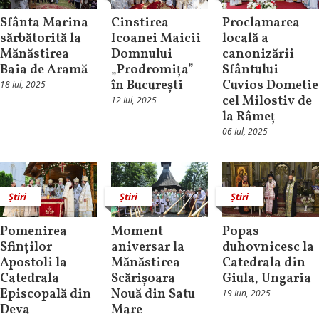
Sfânta Marina
Cinstirea
Proclamarea
sărbătorită la
Icoanei Maicii
locală a
Mănăstirea
Domnului
canonizării
Baia de Aramă
„Prodromița”
Sfântului
în București
Cuvios Dometie
18 Iul, 2025
cel Milostiv de
12 Iul, 2025
la Râmeț
06 Iul, 2025
Știri
Știri
Știri
Pomenirea
Moment
Popas
Sfinților
aniversar la
duhovnicesc la
Apostoli la
Mănăstirea
Catedrala din
Catedrala
Scărișoara
Giula, Ungaria
Episcopală din
Nouă din Satu
19 Iun, 2025
Deva
Mare