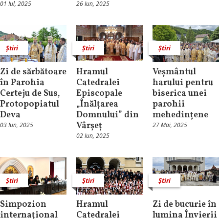
01 Iul, 2025
26 Iun, 2025
Știri
Știri
Știri
Zi de sărbătoare
Hramul
Veșmântul
în Parohia
Catedralei
harului pentru
Certeju de Sus,
Episcopale
biserica unei
Protopopiatul
„Înălțarea
parohii
Deva
Domnului” din
mehedințene
Vârșeț
03 Iun, 2025
27 Mai, 2025
02 Iun, 2025
Știri
Știri
Știri
Simpozion
Hramul
Zi de bucurie în
internaţional
Catedralei
lumina Învierii