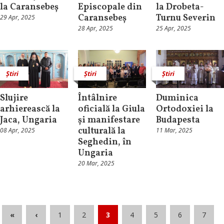
la Caransebeș
Episcopale din
la Drobeta-
Caransebeș
Turnu Severin
29 Apr, 2025
28 Apr, 2025
25 Apr, 2025
Știri
Știri
Știri
Slujire
Întâlnire
Duminica
arhierească la
oficială la Giula
Ortodoxiei la
Jaca, Ungaria
și manifestare
Budapesta
culturală la
08 Apr, 2025
11 Mar, 2025
Seghedin, în
Ungaria
20 Mar, 2025
«
‹
1
2
3
4
5
6
7