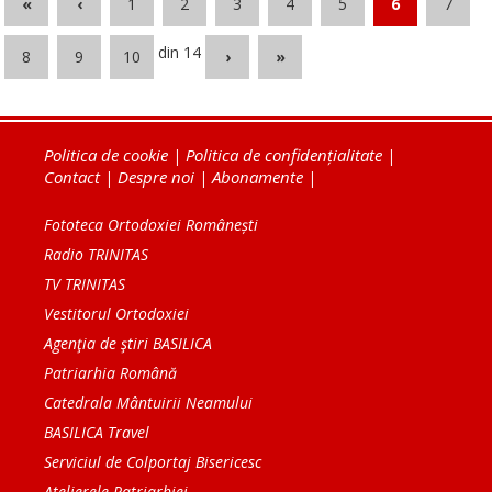
«
‹
1
2
3
4
5
6
7
din 14
8
9
10
›
»
Politica de cookie
|
Politica de confidențialitate
|
Contact
|
Despre noi
|
Abonamente
|
Fototeca Ortodoxiei Românești
Radio TRINITAS
TV TRINITAS
Vestitorul Ortodoxiei
Agenţia de ştiri BASILICA
Patriarhia Română
Catedrala Mântuirii Neamului
BASILICA Travel
Serviciul de Colportaj Bisericesc
Atelierele Patriarhiei