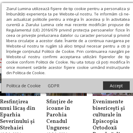
Ziarul Lumina utilizează fişiere de tip cookie pentru a personaliza și
îmbunătăți experiența ta pe Website-ul nostru. Te informăm că ne-
am actualizat politicile pentru a integra în acestea și în activitatea
curentă a Ziarului Lumina cele mai recente modificări propuse de
Regulamentul (UE) 2016/679 privind protecția persoanelor fizice în
ceea ce privește prelucrarea datelor cu caracter personal și privind
libera circulație a acestor date. Înainte de a continua navigarea pe
Website-ul nostru te rugăm să aloci timpul necesar pentru a citi și
Ziarul Lumina
›
Siluan, Episcopul Ungariei
înțelege conținutul Politicii de Cookie. Prin continuarea navigării pe
Website-ul nostru confirmi acceptarea utilizării fişierelor de tip
Siluan, Episcopul Ungariei
cookie conform Politicii de Cookie. Nu uita totuși că poți modifica în
orice moment setările acestor fişiere cookie urmând instrucțiunile
din Politica de Cookie.
Politica de Cookie
GDPR
Accept
Știri
Diaspora
Diaspora
Resfințirea
Sfințire de
Evenimente
unui lăcaș din
icoane în
bisericești și
Eparhia
Parohia
culturale în
Severinului și
Cenadul
Episcopia
Strehaiei
Unguresc
Ortodoxă