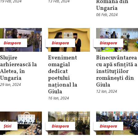
Română din
19 Feb, 2024
13 Feb, 2024
Ungaria
06 Feb, 2024
Diaspora
Diaspora
Diaspora
Slujire
Eveniment
Binecuvântarea
arhierească la
omagial
cu apă sfințită a
Aletea, în
dedicat
instituțiilor
Ungaria
poetului
românești din
naţional la
Giula
29 Ian, 2024
Giula
12 Ian, 2024
16 Ian, 2024
Știri
Diaspora
Diaspora