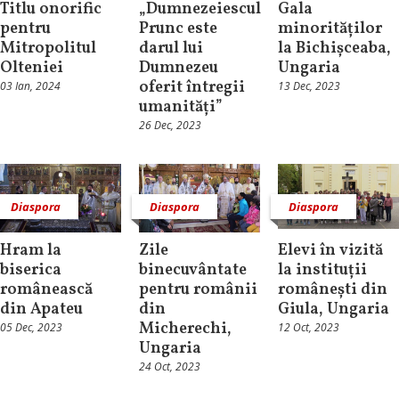
Titlu onorific
„Dumnezeiescul
Gala
pentru
Prunc este
minorităților
Mitropolitul
darul lui
la Bichișceaba,
Olteniei
Dumnezeu
Ungaria
oferit întregii
03 Ian, 2024
13 Dec, 2023
umanități”
26 Dec, 2023
Diaspora
Diaspora
Diaspora
Hram la
Zile
Elevi în vizită
biserica
binecuvântate
la instituții
românească
pentru românii
românești din
din Apateu
din
Giula, Ungaria
Micherechi,
05 Dec, 2023
12 Oct, 2023
Ungaria
24 Oct, 2023