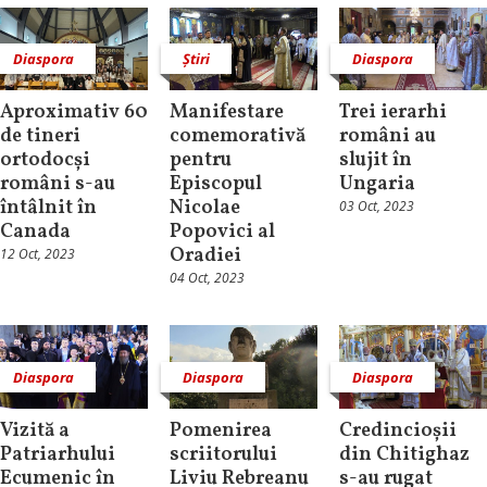
Diaspora
Știri
Diaspora
Aproximativ 60
Manifestare
Trei ierarhi
de tineri
comemorativă
români au
ortodocși
pentru
slujit în
români s-au
Episcopul
Ungaria
întâlnit în
Nicolae
03 Oct, 2023
Canada
Popovici al
Oradiei
12 Oct, 2023
04 Oct, 2023
Diaspora
Diaspora
Diaspora
Vizită a
Pomenirea
Credincioșii
Patriarhului
scriitorului
din Chitighaz
Ecumenic în
Liviu Rebreanu
s-au rugat