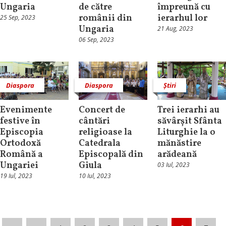
Ungaria
de către
împreună cu
românii din
ierarhul lor
25 Sep, 2023
Ungaria
21 Aug, 2023
06 Sep, 2023
Diaspora
Diaspora
Știri
Evenimente
Concert de
Trei ierarhi au
festive în
cântări
săvârșit Sfânta
Episcopia
religioase la
Liturghie la o
Ortodoxă
Catedrala
mănăstire
Română a
Episcopală din
arădeană
Ungariei
Giula
03 Iul, 2023
19 Iul, 2023
10 Iul, 2023