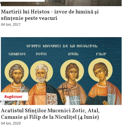
Martirii lui Hristos - izvor de lumină şi
sfinţenie peste veacuri
04 Iun, 2021
Rugăciuni
Acatistul Sfinţilor Mucenici Zotic, Atal,
Camasie şi Filip de la Niculiţel (4 Iunie)
04 Iun, 2020