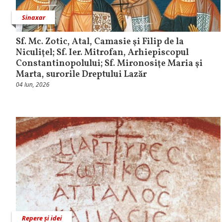
Sinaxar
Sf. Mc. Zotic, Atal, Camasie şi Filip de la
Niculiţel; Sf. Ier. Mitrofan, Arhiepiscopul
Constantinopolului; Sf. Mironosiţe Maria şi
Marta, surorile Dreptului Lazăr
04 Iun, 2026
Repere și idei