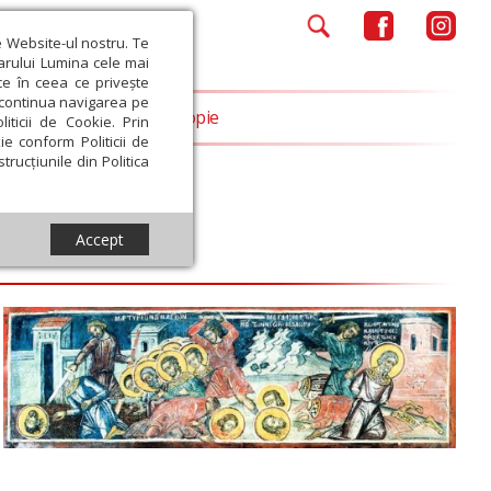
e Website-ul nostru. Te
iarului Lumina cele mai
ce în ceea ce privește
a continua navigarea pe
Opinii
Filantropie
iticii de Cookie. Prin
ie conform Politicii de
trucțiunile din Politica
Accept