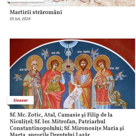
Martirii străromâni
05 Iun, 2024
Sinaxar
Sf. Mc. Zotic, Atal, Camasie şi Filip de la
Niculiţel; Sf. Ier. Mitrofan, Patriarhul
Constantinopolului; Sf. Mironosiţe Maria şi
Marta, surorile Dreptului Lazăr