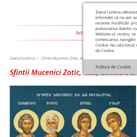
Ziarul Lumina utilizea
informăm că ne-am actu
recente modificări pr
prelucrarea datelor cu
Actualitate religioasă
T
Website-ul nostru te 
continuarea navigării 
Cookie. Nu uita totuși 
de Cookie.
Ziarul Lumina
›
Sfintii Mucenici Zotic, Atal, Camasie si Filip
Politica de Cookie
Sfintii Mucenici Zotic, Atal, Camasie si