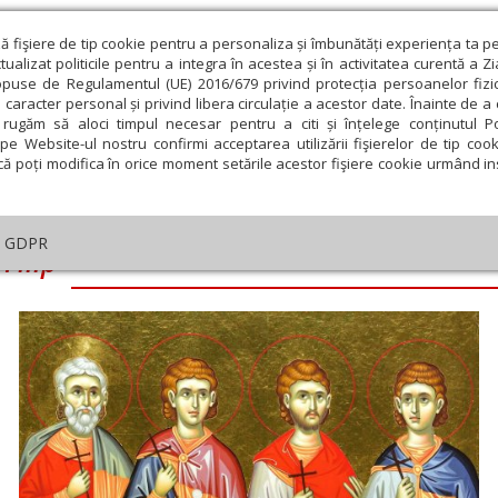
ză fişiere de tip cookie pentru a personaliza și îmbunătăți experiența ta p
alizat politicile pentru a integra în acestea și în activitatea curentă a Z
opuse de Regulamentul (UE) 2016/679 privind protecția persoanelor fizi
 caracter personal și privind libera circulație a acestor date. Înainte de 
eologie și spiritualitate
Educaţie și Cultură
Societate
rugăm să aloci timpul necesar pentru a citi și înțelege conținutul Pol
pe Website-ul nostru confirmi acceptarea utilizării fişierelor de tip cook
că poți modifica în orice moment setările acestor fişiere cookie urmând ins
GDPR
 Filip