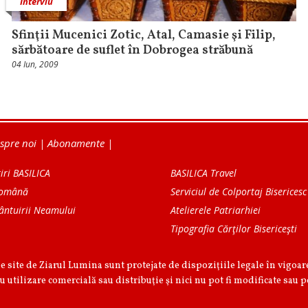
Interviu
Sfinţii Mucenici Zotic, Atal, Camasie şi Filip,
sărbătoare de suflet în Dobrogea străbună
04 Iun, 2009
spre noi
|
Abonamente
|
iri BASILICA
BASILICA Travel
Română
Serviciul de Colportaj Bisericesc
ântuirii Neamului
Atelierele Patriarhiei
Tipografia Cărţilor Bisericeşti
pe site de Ziarul Lumina sunt protejate de dispoziţiile legale în vigoa
u utilizare comercială sau distribuţie şi nici nu pot fi modificate sau p