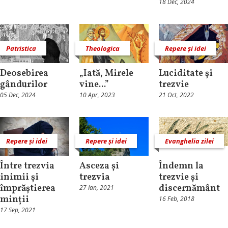
18 Dec, 2024
Patristica
Theologica
Repere și idei
Deosebirea
„Iată, Mirele
Luciditate și
gândurilor
vine...”
trezvie
05 Dec, 2024
10 Apr, 2023
21 Oct, 2022
Repere și idei
Repere și idei
Evanghelia zilei
Între trezvia
Asceza și
Îndemn la
inimii și
trezvia
trezvie și
împrăștierea
discernământ
27 Ian, 2021
minții
16 Feb, 2018
17 Sep, 2021