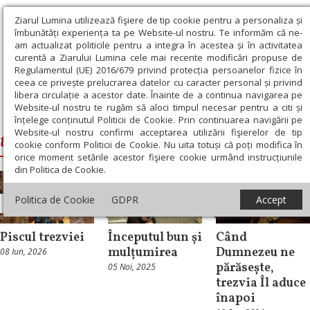
Ziarul Lumina utilizează fişiere de tip cookie pentru a personaliza și
îmbunătăți experiența ta pe Website-ul nostru. Te informăm că ne-
am actualizat politicile pentru a integra în acestea și în activitatea
curentă a Ziarului Lumina cele mai recente modificări propuse de
Regulamentul (UE) 2016/679 privind protecția persoanelor fizice în
ceea ce privește prelucrarea datelor cu caracter personal și privind
libera circulație a acestor date. Înainte de a continua navigarea pe
Website-ul nostru te rugăm să aloci timpul necesar pentru a citi și
Ziarul Lumina
›
trezvie
înțelege conținutul Politicii de Cookie. Prin continuarea navigării pe
Website-ul nostru confirmi acceptarea utilizării fişierelor de tip
trezvie
cookie conform Politicii de Cookie. Nu uita totuși că poți modifica în
orice moment setările acestor fişiere cookie urmând instrucțiunile
din Politica de Cookie.
Politica de Cookie
GDPR
Accept
Theologica
Repere și idei
Patristica
Piscul trezviei
Începutul bun și
Când
mulțumirea
Dumnezeu ne
08 Iun, 2026
părăsește,
05 Noi, 2025
trezvia Îl aduce
înapoi