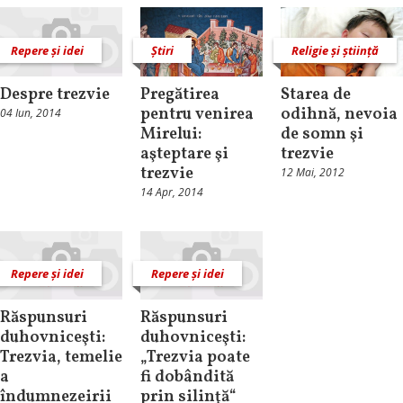
Repere și idei
Știri
Religie și știință
Despre trezvie
Pregătirea
Starea de
pentru venirea
odihnă, nevoia
04 Iun, 2014
Mirelui:
de somn şi
aşteptare şi
trezvie
trezvie
12 Mai, 2012
14 Apr, 2014
Repere și idei
Repere și idei
Răspunsuri
Răspunsuri
duhovniceşti:
duhovniceşti:
Trezvia, temelie
„Trezvia poate
a
fi dobândită
îndumnezeirii
prin silinţă“