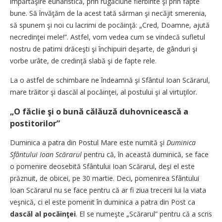
împărtăşire euharistică, prin rugăciune fierbinte şi prin fapte
bune. Să învăţăm de la acest tată sărman şi necăjit smerenia,
să spunem şi noi cu lacrimi de pocăinţă: „Cred, Doamne, ajută
necredinţei mele!”. Astfel, vom vedea cum se vindecă sufletul
nostru de patimi drăceşti şi închipuiri deşarte, de gânduri şi
vorbe urâte, de credinţă slabă şi de fapte rele.
La o astfel de schimbare ne îndeamnă şi Sfântul Ioan Scărarul,
mare trăitor şi dascăl al pocăinţei, al postului şi al virtuţilor.
„O făclie şi o bună călăuză duhovnicească a
postitorilor”
Duminica a patra din Postul Mare este numită şi
Duminica
Sfântului Ioan Scărarul
pentru că, în această duminică, se face
o pomenire deosebită Sfântului Ioan Scărarul, deşi el este
prăznuit, de obicei, pe 30 martie. Deci, pomenirea Sfântului
Ioan Scărarul nu se face pentru că ar fi ziua trecerii lui la viata
veşnică, ci el este pomenit în duminica a patra din Post ca
dascăl al pocăinţei
. El se numeşte „Scărarul” pentru că a scris