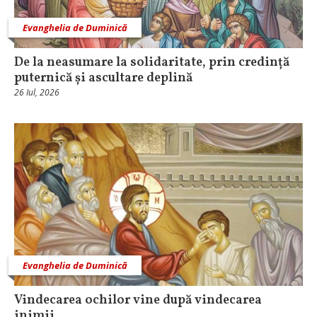
Evanghelia de Duminică
De la neasumare la solidaritate, prin credință
puternică și ascultare deplină
26 Iul, 2026
Evanghelia de Duminică
Vindecarea ochilor vine după vindecarea
inimii