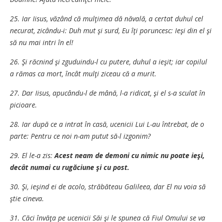
25. Iar Iisus, văzând că mulţimea dă năvală, a certat duhul cel
necurat, zicându-i: Duh mut şi surd, Eu îţi poruncesc: Ieşi din el şi
să nu mai intri în el!
26. Şi răcnind şi zguduindu-l cu putere, duhul a ieşit; iar copilul
a rămas ca mort, încât mulţi ziceau că a murit.
27. Dar Iisus, apucându-l de mână, l-a ridicat, şi el s-a sculat în
picioare.
28. Iar după ce a intrat în casă, ucenicii Lui L-au întrebat, de o
parte: Pentru ce noi n-am putut să-l izgonim?
29. El le-a zis:
Acest neam de demoni cu nimic nu poate ieşi,
decât numai cu rugăciune şi cu post.
30. Şi, ieşind ei de acolo, străbăteau Galileea, dar El nu voia să
ştie cineva.
31. Căci învăţa pe ucenicii Săi şi le spunea că Fiul Omului se va