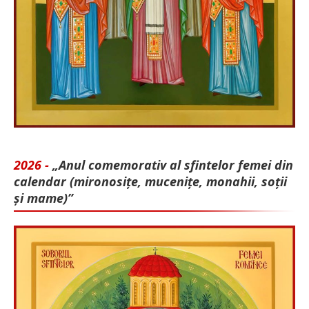
2026 -
„Anul comemorativ al sfintelor femei din
calendar (mironosițe, mu­cenițe, monahii, soții
și mame)”