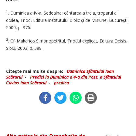
1
. Duminica a IV-a, Sedealna, cântarea a treia, troparul al
doilea, Triod, Editura Institutului Biblic şi de Misiune, Bucureşti,
2000, p. 376.
2
. Cf. Makarios Simonopetritul, Triodul explicat, Editura Deisis,
Sibiu, 2003, p. 388.
Citeşte mai multe despre:
Duminica Sfântului Ioan
Scărarul
-
Predici la Duminica a 4-a din Post, a Sfântului
Cuvios Ioan Scărarul
-
predica
Alte articole din Evanghelia de