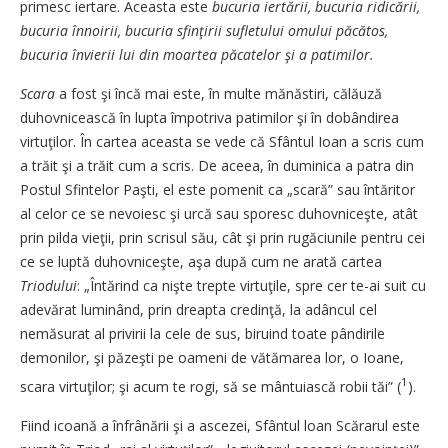
primesc iertare. Aceasta este
bucuria iertării, bucuria ridicării,
bucuria înnoirii, bucuria sfinţirii sufletului omului păcătos,
bucuria învierii lui din moartea păcatelor şi a patimilor.
Scara
a fost şi încă mai este, în multe mănăstiri, călăuză
duhovnicească în lupta împotriva patimilor şi în dobândirea
virtuţilor. În cartea aceasta se vede că Sfântul Ioan a scris cum
a trăit şi a trăit cum a scris. De aceea, în duminica a patra din
Postul Sfintelor Paşti, el este pomenit ca „scară” sau întăritor
al celor ce se nevoiesc şi urcă sau sporesc duhovniceşte, atât
prin pilda vieţii, prin scrisul său, cât şi prin rugăciunile pentru cei
ce se luptă duhovniceşte, aşa după cum ne arată cartea
Triodului
: „Întărind ca nişte trepte virtuţile, spre cer te-ai suit cu
adevărat luminând, prin dreapta credinţă, la adâncul cel
nemăsurat al privirii la cele de sus, biruind toate pândirile
demonilor, şi păzeşti pe oameni de vătămarea lor, o Ioane,
1
scara virtuţilor; şi acum te rogi, să se mântuiască robii tăi” (
).
Fiind icoană a înfrânării şi a ascezei, Sfântul loan Scărarul este