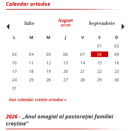
Calendar ortodox
‹
›
August
Iulie
Septembrie
O
2026
L
M
M
J
V
S
D
01
02
03
04
05
06
07
08
09
10
11
12
13
14
15
16
17
18
19
20
21
22
23
24
25
26
27
28
29
30
31
Vezi calendar crestin ortodox »
2026 -
„Anul omagial al pastorației familiei
creștine”