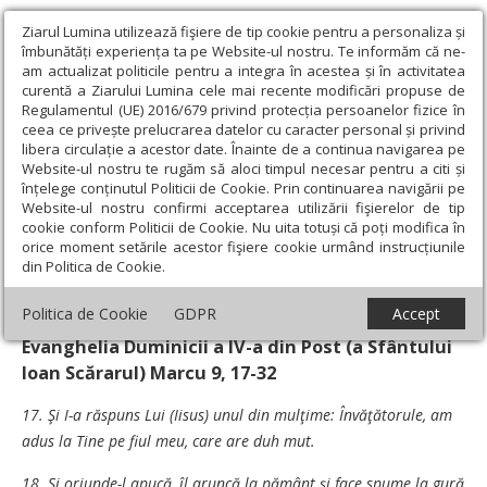
Ziarul Lumina utilizează fişiere de tip cookie pentru a personaliza și
îmbunătăți experiența ta pe Website-ul nostru. Te informăm că ne-
am actualizat politicile pentru a integra în acestea și în activitatea
curentă a Ziarului Lumina cele mai recente modificări propuse de
Regulamentul (UE) 2016/679 privind protecția persoanelor fizice în
ceea ce privește prelucrarea datelor cu caracter personal și privind
libera circulație a acestor date. Înainte de a continua navigarea pe
Website-ul nostru te rugăm să aloci timpul necesar pentru a citi și
Ziarul Lumina
›
Teologie și spiritualitate
›
Evanghelia de
înțelege conținutul Politicii de Cookie. Prin continuarea navigării pe
Duminică
›
Creştere şi urcuş duhovnicesc prin virtuţi
Website-ul nostru confirmi acceptarea utilizării fişierelor de tip
cookie conform Politicii de Cookie. Nu uita totuși că poți modifica în
Creştere şi urcuş duhovnicesc prin virtuţi
orice moment setările acestor fişiere cookie urmând instrucțiunile
din Politica de Cookie.
Un articol de:
† Daniel, Patriarhul României
-
27 Martie 2009
Politica de Cookie
GDPR
Accept
Evanghelia Duminicii a IV-a din Post (a Sfântului
Ioan Scărarul) Marcu 9, 17-32
17. Şi I-a răspuns Lui (Iisus) unul din mulţime: Învăţătorule, am
adus la Tine pe fiul meu, care are duh mut.
18. Şi oriunde-l apucă, îl aruncă la pământ şi face spume la gură