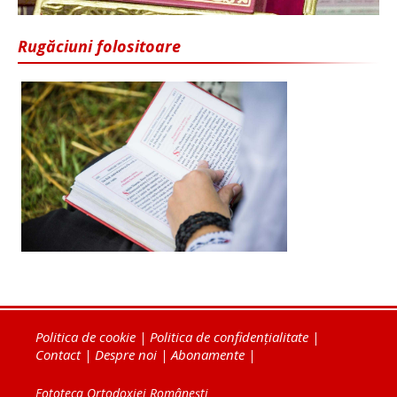
Rugăciuni folositoare
Politica de cookie
|
Politica de confidențialitate
|
Contact
|
Despre noi
|
Abonamente
|
Fototeca Ortodoxiei Românești