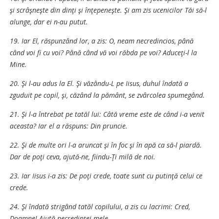
şi scrâşneşte din dinţi şi înţepeneşte. Şi am zis ucenicilor Tăi să-l
alunge, dar ei n-au putut.
19. Iar El, răspunzând lor, a zis: O, neam necredincios, până
când voi fi cu voi? Până când vă voi răbda pe voi? Aduceţi-l la
Mine.
20. Şi l-au adus la El. Şi văzându-L pe Iisus, duhul îndată a
zguduit pe copil, şi, căzând la pământ, se zvârcolea spumegând.
21. Şi l-a întrebat pe tatăl lui: Câtă vreme este de când i-a venit
aceasta? Iar el a răspuns: Din pruncie.
22. Şi de multe ori l-a aruncat şi în foc şi în apă ca să-l piardă.
Dar de poţi ceva, ajută-ne, fiindu-Ţi milă de noi.
23. Iar Iisus i-a zis: De poţi crede, toate sunt cu putinţă celui ce
crede.
24. Şi îndată strigând tatăl copilului, a zis cu lacrimi: Cred,
Doamne! Ajută necredinţei mele.