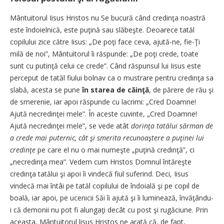
Mântuitorul Iisus Hristos nu Se bucură când credinţa noastră
este îndoielnică, este puţină sau slăbeşte. Deoarece tatăl
copilului zice către Iisus: „De poţi face ceva, ajută-ne, fie-Ţi
milă de noi”, Mântuitorul îi răspunde: „De poţi crede, toate
sunt cu putinţă celui ce crede”. Când răspunsul lui Iisus este
perceput de tatăl fiului bolnav ca o mustrare pentru credinţa sa
slabă, acesta se pune
în starea de căinţă
, de părere de rău şi
de smerenie, iar apoi răspunde cu lacrimi: „Cred Doamne!
Ajută necredinţei mele”. În aceste cuvinte, „Cred Doamne!
Ajută necredinţei mele”, se vede atât
dorinţa tatălui sărman de
a crede mai puternic, cât şi smerita recunoaştere a puţinei lui
credinţe
pe care el nu o mai numeşte „puţină credinţă”, ci
„necredinţa mea”. Vedem cum Hristos Domnul întăreşte
credinţa tatălui şi apoi îi vindecă fiul suferind. Deci, Iisus
vindecă mai întâi pe tatăl copilului de îndoială şi pe copil de
boală, iar apoi, pe ucenicii Săi îi ajută şi îi luminează, învăţându-
i că demonii nu pot fi alungaţi decât cu post şi rugăciune. Prin
aceasta, Mântuitorul lisus Hristos ne arată că, de fapt,