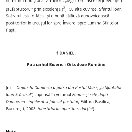
numit în Triod „rai al virtuţilor”, „legiuitorul ascezei (nevoinţei)”
2
şi „făptuitorul” prin excelenţă (
). Cu alte cuvinte, Sfântul loan
Scărarul este o făclie şi o bună călăuză duhovnicească
postitorilor în urcuşul lor spre Înviere, spre Lumina Sfintelor
Paşti.
† DANIEL,
Patriarhul Bisericii Ortodoxe Române
(n.r. -
Omilie la Duminica a patra din Postul Mare, „a Sfântului
Ioan Scărarul”,
cuprinsă în volumul
Foame şi sete după
Dumnezeu - înţelesul şi folosul postului
, Editura Basilica,
Bucureşti, 2008;
intertitlurile aparţin redacţiei
)
Note: