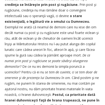
credinţa se întăreşte prin post şi rugăciune.
Prin post şi
rugăciune, credinţa nu mai rămâne doar o convingere
intelectuală sau o speranţă vagă, ci devine
o stare
existenţială, o legătură vie a omului cu Dumnezeu.
Exemplul ne arată că neamul de demoni care nu iese din om
decât numai cu post şi cu rugăciune este unul foarte viclean şi
rău, atât de viclean şi de chinuitor de oameni încât ucenicii
înşişi ai Mântuitorului Hristos nu l-au putut alunga din copilul
lunatic care cădea uneori în foc, alteori în apă, şi care făcea
spume la gură sau cădea la pământ aproape mort.
De ce
numai prin post şi rugăciune se poate săvârşi alungarea
demonilor?
De ce nu ies demonii la simpla poruncă a
ucenicilor? Pentru că ei nu
se tem de cuvinte, ci se tem doar de
smerenie şi de prezenţa lui Dumnezeu în om.
Când postim şi ne
rugăm, ne punem în starea de smerenie, nu mai contăm pe
ajutorul nostru, nu dăm prioritate hranei materiale în viata
noastră, ci hranei duhovniceşti.
Postul, ca prioritate dată
hranei duhovniceşti faţă de hrana trupească, ne pune în