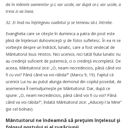
da în mâinile oamenilor şi-L vor ucide, iar după ce-L vor ucide, a
treia zi va învia.
32. Ei însă nu înţelegeau cuvântul şi se temeau să-L întrebe.
Evanghelia care se citeşte în duminica a patra din post este
plină de înţelesuri duhovniceşti şi de folos sufletesc. În ea ni se
vorbeşte despre un îndrăcit, lunatic, care a fost vindecat de
Mântuitorul Iisus Hristos. Nici ucenicii, nici tatăl fiului lunatic nu
au credinţă suficient de puternică, ci o credinţă incompletă. De
aceea, Mântuitorul zice: „O, neam necredincios, până când voi
fi cu voi? Până când va voi răbda?” (Marcu 9, 19). Faptul că
ucenicii Lui nu au putut alunga demonul din copilul posedat, de
asemenea Îl nemulţumeşte pe Mântuitorul. Dar, după ce
spune: „O, neam necredincios, până când voi fi cu voi? Până
când va voi răbda?”, îndată Mântuitorul zice: „Aduceţi-l la Mine”
(pe cel bolnav).
Mântuitorul ne îndeamnă să preţuim înţelesul şi
folosul postului şi al rugăciunii