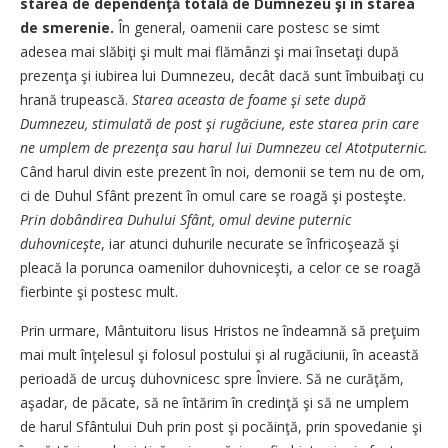
starea de dependenţă totală de Dumnezeu şi în starea
de smerenie.
În general, oamenii care postesc se simt
adesea mai slăbiţi şi mult mai flămânzi şi mai însetaţi după
prezenţa şi iubirea lui Dumnezeu, decât dacă sunt îmbuibaţi cu
hrană trupească.
Starea aceasta de foame şi sete după
Dumnezeu, stimulată de post şi rugăciune, este starea prin care
ne umplem de prezenţa sau harul lui Dumnezeu cel Atotputernic.
Când harul divin este prezent în noi, demonii se tem nu de om,
ci de Duhul Sfânt prezent în omul care se roagă şi posteşte.
Prin dobândirea Duhului Sfânt, omul devine puternic
duhovniceşte
, iar atunci duhurile necurate se înfricoşează şi
pleacă la porunca oamenilor duhovniceşti, a celor ce se roagă
fierbinte şi postesc mult.
Prin urmare, Mântuitoru Iisus Hristos ne îndeamnă să preţuim
mai mult înţelesul şi folosul postului şi al rugăciunii, în această
perioadă de urcuş duhovnicesc spre Înviere. Să ne curăţăm,
aşadar, de păcate, să ne întărim în credinţă şi să ne umplem
de harul Sfântului Duh prin post şi pocăinţă, prin spovedanie şi