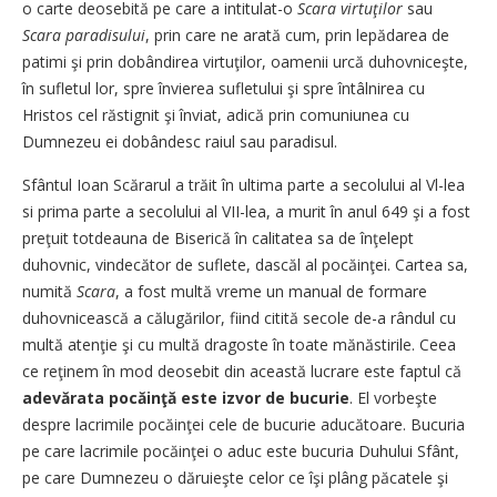
o carte deosebită pe care a intitulat-o
Scara virtuţilor
sau
Scara paradisului
, prin care ne arată cum, prin lepădarea de
patimi şi prin dobândirea virtuţilor, oamenii urcă duhovniceşte,
în sufletul lor, spre învierea sufletului şi spre întâlnirea cu
Hristos cel răstignit şi înviat, adică prin comuniunea cu
Dumnezeu ei dobândesc raiul sau paradisul.
Sfântul Ioan Scărarul a trăit în ultima parte a secolului al Vl-lea
si prima parte a secolului al VII-lea, a murit în anul 649 şi a fost
preţuit totdeauna de Biserică în calitatea sa de înţelept
duhovnic, vindecător de suflete, dascăl al pocăinţei. Cartea sa,
numită
Scara
, a fost multă vreme un manual de formare
duhovnicească a călugărilor, fiind citită secole de-a rândul cu
multă atenţie şi cu multă dragoste în toate mănăstirile. Ceea
ce reţinem în mod deosebit din această lucrare este faptul că
adevărata pocăinţă este izvor de bucurie
. El vorbeşte
despre lacrimile pocăinţei cele de bucurie aducătoare. Bucuria
pe care lacrimile pocăinţei o aduc este bucuria Duhului Sfânt,
pe care Dumnezeu o dăruieşte celor ce îşi plâng păcatele şi