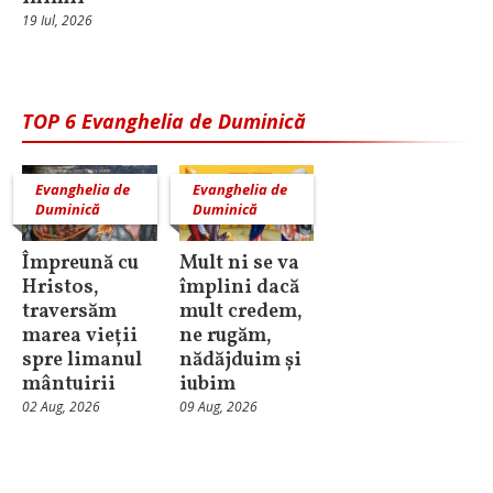
19 Iul, 2026
TOP 6 Evanghelia de Duminică
Evanghelia de
Evanghelia de
Duminică
Duminică
Împreună cu
Mult ni se va
Hristos,
împlini dacă
traversăm
mult credem,
marea vieții
ne rugăm,
spre limanul
nădăjduim și
mântuirii
iubim
02 Aug, 2026
09 Aug, 2026