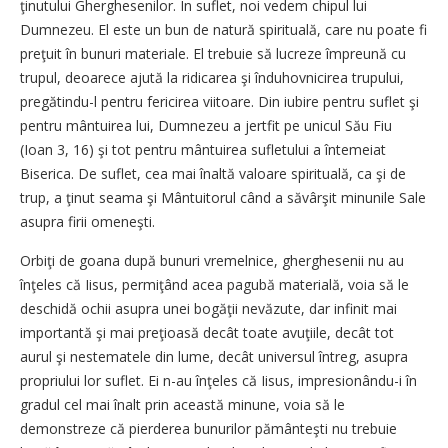
ţinutului Gherghesenilor. În suflet, noi vedem chipul lui
Dumnezeu. El este un bun de natură spirituală, care nu poate fi
preţuit în bunuri materiale. El trebuie să lucreze împreună cu
trupul, deoarece ajută la ridicarea şi înduhovnicirea trupului,
pregătindu-l pentru fericirea viitoare. Din iubire pentru suflet şi
pentru mântuirea lui, Dumnezeu a jertfit pe unicul Său Fiu
(Ioan 3, 16) şi tot pentru mântuirea sufletului a întemeiat
Biserica. De suflet, cea mai înaltă valoare spirituală, ca şi de
trup, a ţinut seama şi Mântuitorul când a săvârşit minunile Sale
asupra firii omeneşti.
Orbiţi de goana după bunuri vremelnice, gherghesenii nu au
înţeles că Iisus, permiţând acea pagubă materială, voia să le
deschidă ochii asupra unei bogăţii nevăzute, dar infinit mai
importantă şi mai preţioasă decât toate avuţiile, decât tot
aurul şi nestematele din lume, decât universul întreg, asupra
propriului lor suflet. Ei n-au înţeles că Iisus, impresionându-i în
gradul cel mai înalt prin această minune, voia să le
demonstreze că pierderea bunurilor pământeşti nu trebuie