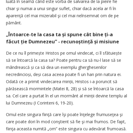
luată în seamă când este vorba de salvarea de la pieire fie
chiar şi numai a unui singur suflet, chiar dacă acela ar fi în
aparenţă cel mai mizerabil şi cel mai neînsemnat om de pe
pământ.
„Întoarce-te la casa ta și spune cât bine ți-a
făcut ție Dumnezeu” - recunoștință și misiune
De ce nu îl primește Hristos pe omul vindecat, ci îl sfătuiește
să se întoarcă la casa sa? Poate pentru ca să nu-l lase să se
mândrească și ca să dea un exemplu gherghesenilor
necredincioși, deși casa aceea poate fi un han prin natura ei.
Odată ce a primit vindecarea minții, Hristos i-a poruncit să
părăsească mormintele (Matei 8, 28) și să se întoarcă la casa
sa. Cel care a purtat în el un mormânt al minții devine templu al
lui Dumnezeu (I Corinteni 6, 19-20).
Omul este singura fiinţă care îşi poate înţelege frumuseţea şi
care poate dori în mod conştient să fie şi mai frumos. De fapt,
fiinţa aceasta numită „om” este singura cu adevărat frumoasă.