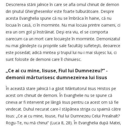
Descrierea stării jalnice în care se afla omul chinuit de demon
din ţinutul Gherghesenilor este foarte tulburătoare. Despre
acesta Evanghelia spune că nu se îmbrăca în haine, că nu
locuia în casă, ci în morminte. Nu mai locuia printre oameni, ci
era un om gol şi înstrăinat. Deşi era viu, el se comporta
oarecum ca un mort care locuieşte în morminte. Demonizatul
nu mai gândeşte cu propriile sale facultăţi sufleteşti, deoarece
este posedat; adică mintea şi trupul lui nu-i mai slujesc lui, ci
sunt folosite de demonii care îl chinuiesc.
„Ce ai cu mine, Iisuse, Fiul lui Dumnezeu?” -
demonii mărturisesc dumnezeirea lui Iisus
În această stare jalnică l-a găsit Mântuitorul Iisus Hristos pe
acest om chinuit de demoni. În Evanghelie nu se spune că
cineva ar fi intervenit pe lângă ­Iisus pentru ca acest om să fie
vindecat. Duhul necurat care-l stăpânea striga cu spaimă către
Iisus: „Ce ai cu mine, Iisuse, Fiul lui Dumnezeu Celui Preaînalt?
Rogu-Te, nu mă chinui” (Luca 8, 28). În Evanghelia după Matei,