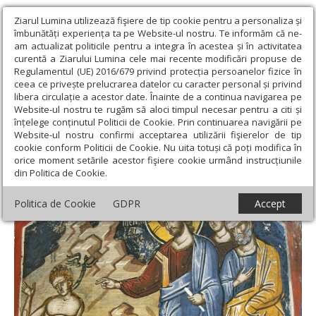
Ziarul Lumina utilizează fişiere de tip cookie pentru a personaliza și
îmbunătăți experiența ta pe Website-ul nostru. Te informăm că ne-
am actualizat politicile pentru a integra în acestea și în activitatea
curentă a Ziarului Lumina cele mai recente modificări propuse de
Regulamentul (UE) 2016/679 privind protecția persoanelor fizice în
ceea ce privește prelucrarea datelor cu caracter personal și privind
libera circulație a acestor date. Înainte de a continua navigarea pe
Website-ul nostru te rugăm să aloci timpul necesar pentru a citi și
Ziarul Lumina
›
Teologie și spiritualitate
›
Evanghelia de
înțelege conținutul Politicii de Cookie. Prin continuarea navigării pe
Duminică
›
Dumnezeu poartă de grijă fiecărui om
Website-ul nostru confirmi acceptarea utilizării fişierelor de tip
cookie conform Politicii de Cookie. Nu uita totuși că poți modifica în
Dumnezeu poartă de grijă fiecărui om
orice moment setările acestor fişiere cookie urmând instrucțiunile
din Politica de Cookie.
Politica de Cookie
GDPR
Accept