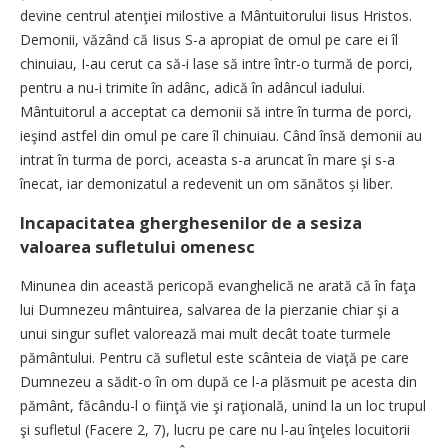
devine centrul atenţiei milostive a Mântuitorului Iisus Hristos.
Demonii, văzând că Iisus S-a apropiat de omul pe care ei îl
chinuiau, I-au cerut ca să-i lase să intre într-o turmă de porci,
pentru a nu-i trimite în adânc, adică în adâncul iadului.
Mântuitorul a acceptat ca demonii să intre în turma de porci,
ieşind astfel din omul pe care îl chinuiau. Când însă demonii au
intrat în turma de porci, aceasta s-a aruncat în mare şi s-a
înecat, iar demonizatul a redevenit un om sănătos și liber.
Incapacitatea gherghesenilor de a sesiza
valoarea sufletului omenesc
Minunea din această pericopă evanghelică ne arată că în faţa
lui Dumnezeu mântuirea, salvarea de la pierzanie chiar şi a
unui singur suflet valorează mai mult decât toate turmele
pământului. Pentru că sufletul este scânteia de viaţă pe care
Dumnezeu a sădit-o în om după ce l-a plăsmuit pe acesta din
pământ, făcându-l o fiinţă vie şi raţională, unind la un loc trupul
şi sufletul (Facere 2, 7), lucru pe care nu l-au înţeles locuitorii