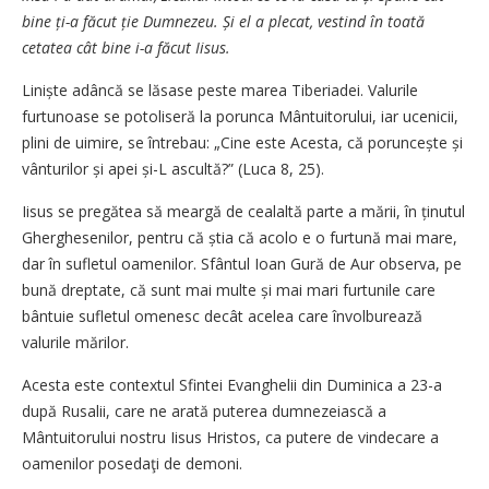
bine ți-a făcut ție Dumnezeu. Și el a plecat, vestind în toată
cetatea cât bine i-a făcut Iisus.
Liniște adâncă se lăsase peste marea Tiberiadei. Valurile
furtunoase se potoliseră la porunca Mântuitorului, iar ucenicii,
plini de uimire, se întrebau: „Cine este Acesta, că poruncește și
vânturilor și apei și-L ascultă?” (Luca 8, 25).
Iisus se pregătea să meargă de cealaltă parte a mării, în ținutul
Gherghesenilor, pentru că știa că acolo e o furtună mai mare,
dar în sufletul oamenilor. Sfântul Ioan Gură de Aur observa, pe
bună dreptate, că sunt mai multe și mai mari furtunile care
bântuie sufletul omenesc decât acelea care învolburează
valurile mărilor.
Acesta este contextul Sfintei Evanghelii din Duminica a 23-a
după Rusalii, care ne arată puterea dumnezeiască a
Mântuitorului nostru Iisus Hristos, ca putere de vindecare a
oamenilor posedaţi de demoni.