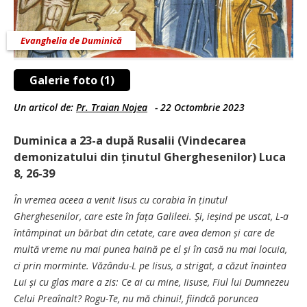
Evanghelia de Duminică
Galerie foto (1)
Un articol de:
Pr. Traian Nojea
-
22 Octombrie 2023
Duminica a 23-a după Rusalii (Vindecarea
demonizatului din ținutul Gherghesenilor) Luca
8, 26-39
În vremea aceea a venit Iisus cu corabia în ținutul
Gherghesenilor, care este în fața Galileei. Și, ieșind pe uscat, L-a
întâmpinat un bărbat din cetate, care avea demon și care de
multă vreme nu mai punea haină pe el și în casă nu mai locuia,
ci prin morminte. Văzându-L pe Iisus, a strigat, a căzut înaintea
Lui și cu glas mare a zis: Ce ai cu mine, Iisuse, Fiul lui Dumnezeu
Celui Preaînalt? Rogu-Te, nu mă chinui!, fiindcă poruncea