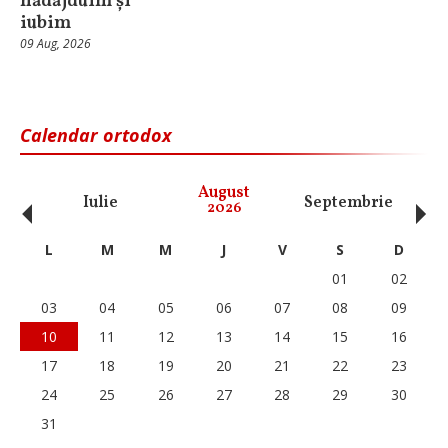
nădăjduim și
iubim
09 Aug, 2026
Calendar ortodox
‹
›
August
Iulie
Septembrie
O
2026
L
M
M
J
V
S
D
01
02
03
04
05
06
07
08
09
10
11
12
13
14
15
16
17
18
19
20
21
22
23
24
25
26
27
28
29
30
31