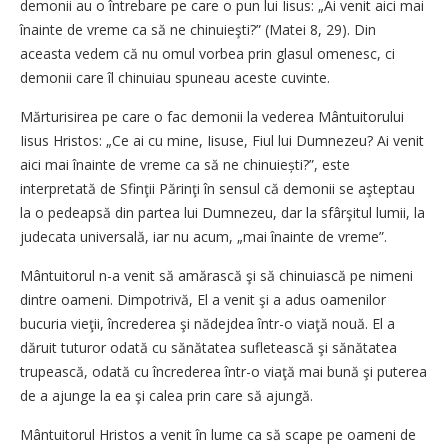
demonii au o întrebare pe care o pun lui Iisus: „Ai venit aici mai
înainte de vreme ca să ne chinuieşti?” (Matei 8, 29). Din
aceasta vedem că nu omul vorbea prin glasul omenesc, ci
demonii care îl chinuiau spuneau aceste cuvinte.
Mărturisirea pe care o fac demonii la vederea Mântuitorului
Iisus Hristos: „Ce ai cu mine, ­Iisuse, Fiul lui Dumnezeu? Ai venit
aici mai înainte de vreme ca să ne chinuiești?”, este
interpretată de Sfinţii Părinţi în sensul că demonii se aşteptau
la o pedeapsă din partea lui Dumnezeu, dar la sfârşitul lumii, la
judecata universală, iar nu acum, „mai înainte de vreme”.
Mântuitorul n-a venit să amărască şi să chinuiască pe nimeni
dintre oameni. Dimpotrivă, El a venit şi a adus oamenilor
bucuria vieţii, încrederea şi nădejdea într-o viaţă nouă. El a
dăruit tuturor odată cu sănătatea sufletească şi sănătatea
trupească, odată cu încrederea într-o viaţă mai bună şi puterea
de a ajunge la ea şi calea prin care să ajungă.
Mântuitorul Hristos a venit în lume ca să scape pe oameni de