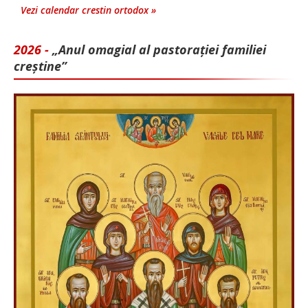
Vezi calendar crestin ortodox »
2026 -
„Anul omagial al pastorației familiei
creștine”