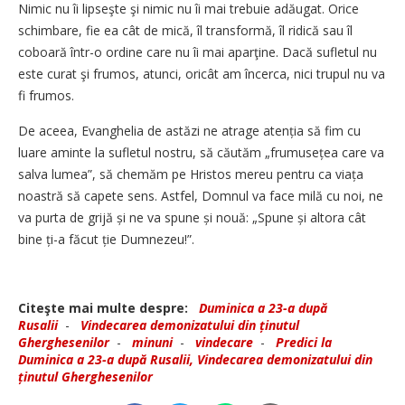
Nimic nu îi lipseşte şi nimic nu îi mai trebuie adăugat. Orice
schimbare, fie ea cât de mică, îl transformă, îl ridică sau îl
coboară într-o ordine care nu îi mai aparţine. Dacă sufletul nu
este curat şi frumos, atunci, oricât am încerca, nici trupul nu va
fi frumos.
De aceea, Evanghelia de astăzi ne atrage atenția să fim cu
luare aminte la sufletul nostru, să căutăm „frumusețea care va
salva lumea”, să chemăm pe Hristos mereu pentru ca viața
noastră să capete sens. Astfel, Domnul va face milă cu noi, ne
va purta de grijă și ne va spune și nouă:
„Spune și altora cât
bine ți-a făcut ție Dumnezeu!”.
Citeşte mai multe despre:
Duminica a 23-a după
Rusalii
-
Vindecarea demonizatului din ținutul
Gherghesenilor
-
minuni
-
vindecare
-
Predici la
Duminica a 23-a după Rusalii, Vindecarea demonizatului din
ținutul Gherghesenilor