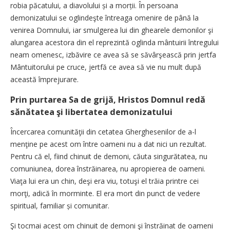
robia păcatului, a diavolului și a morții. În persoana
demonizatului se oglindeşte întreaga omenire de până la
venirea Domnului, iar smulgerea lui din ghearele demonilor şi
alungarea acestora din el reprezintă oglinda mântuirii întregului
neam omenesc, izbăvire ce avea să se săvârşească prin jertfa
Mântuitorului pe cruce, jertfă ce avea să vie nu mult după
această împrejurare.
Prin purtarea Sa de grijă, Hristos Domnul redă
sănătatea şi libertatea demonizatului
Încercarea comunităţii din cetatea Gherghesenilor de a-l
menţine pe acest om între oameni nu a dat nici un rezultat.
Pentru că el, fiind chinuit de demoni, căuta singurătatea, nu
comuniunea, dorea înstrăinarea, nu apropierea de oameni.
Viaţa lui era un chin, deşi era viu, totuşi el trăia printre cei
morţi, adică în morminte. El era mort din punct de vedere
spiritual, familiar și comunitar.
Şi tocmai acest om chinuit de demoni şi înstrăinat de oameni