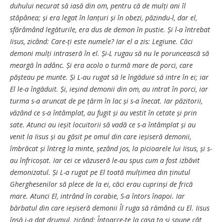
duhului necurat să iasă din om, pentru că de mulți ani îl
stăpânea; și era legat în lanțuri și în obezi, păzindu-l, dar el,
sfărâmând legăturile, era dus de demon în pustie. Și l-a întrebat
Iisus, zicând: Care-ți este numele? Iar el a zis: Legiune. Căci
demoni mulți intraseră în el. Și-L rugau să nu le poruncească să
meargă în adânc. Și era acolo o turmă mare de porci, care
pășteau pe munte. Și L-au rugat să le îngăduie să intre în ei; iar
El le-a îngăduit. Și, ieșind demonii din om, au intrat în porci, iar
turma s-a aruncat de pe țărm în lac și s-a înecat. Iar păzitorii,
văzând ce s-a întâmplat, au fugit și au vestit în cetate și prin
sate. Atunci au ieșit locuitorii să vadă ce s-a întâmplat și au
venit la Iisus și au găsit pe omul din care ieșiseră demonii,
îmbrăcat și întreg la minte, șezând jos, la picioarele lui Iisus, și s-
au înfricoșat. Iar cei ce văzuseră le-au spus cum a fost izbăvit
demonizatul. Și L-a rugat pe El toată mulțimea din ținutul
Gherghesenilor să plece de la ei, căci erau cuprinși de frică
mare. Atunci El, intrând în corabie, S-a întors înapoi. Iar
bărbatul din care ieșiseră demonii Îl ruga să rămână cu El. Iisus
însă i-a dat drumul, zicând: Întoarce-te la casa ta și spune cât