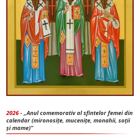
2026 -
„Anul comemorativ al sfintelor femei din
calendar (mironosițe, mu­cenițe, monahii, soții
și mame)”