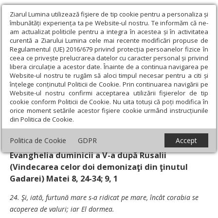
Ziarul Lumina utilizează fişiere de tip cookie pentru a personaliza și
îmbunătăți experiența ta pe Website-ul nostru. Te informăm că ne-
am actualizat politicile pentru a integra în acestea și în activitatea
curentă a Ziarului Lumina cele mai recente modificări propuse de
Regulamentul (UE) 2016/679 privind protecția persoanelor fizice în
ceea ce privește prelucrarea datelor cu caracter personal și privind
libera circulație a acestor date. Înainte de a continua navigarea pe
Website-ul nostru te rugăm să aloci timpul necesar pentru a citi și
Ziarul Lumina
›
Teologie și spiritualitate
›
Evanghelia de
înțelege conținutul Politicii de Cookie. Prin continuarea navigării pe
Duminică
›
Minunea de la marginea Gadarei
Website-ul nostru confirmi acceptarea utilizării fişierelor de tip
cookie conform Politicii de Cookie. Nu uita totuși că poți modifica în
Minunea de la marginea Gadarei
orice moment setările acestor fişiere cookie urmând instrucțiunile
din Politica de Cookie.
Un articol de:
Pr. Prof. Dr. Vasile Răducă
-
20 Iulie 2008
Politica de Cookie
GDPR
Accept
Evanghelia duminicii a V-a după Rusalii
(Vindecarea celor doi demonizaţi din ţinutul
Gadarei) Matei 8, 24-34; 9, 1
24. Şi, iată, furtună mare s-a ridicat pe mare, încât corabia se
acoperea de valuri; iar El dormea.