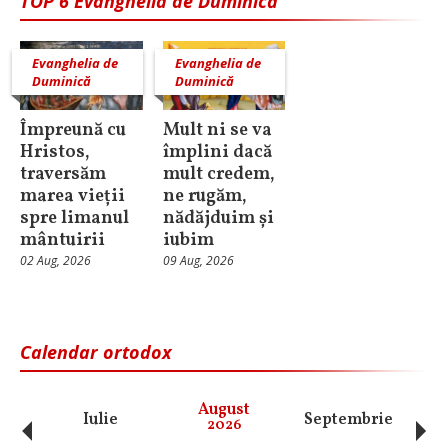
TOP 6 Evanghelia de Duminică
Evanghelia de
Evanghelia de
Duminică
Duminică
Împreună cu
Mult ni se va
Hristos,
împlini dacă
traversăm
mult credem,
marea vieții
ne rugăm,
spre limanul
nădăjduim și
mântuirii
iubim
02 Aug, 2026
09 Aug, 2026
Calendar ortodox
‹
›
August
Iulie
Septembrie
O
2026