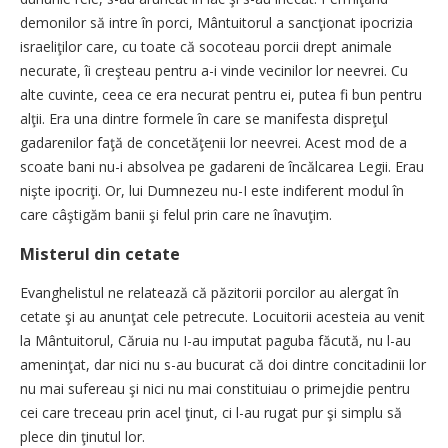
demonilor să intre în porci, Mântuitorul a sancţionat ipocrizia
israeliţilor care, cu toate că socoteau porcii drept animale
necurate, îi creşteau pentru a-i vinde vecinilor lor neevrei. Cu
alte cuvinte, ceea ce era necurat pentru ei, putea fi bun pentru
alţii. Era una dintre formele în care se manifesta dispreţul
gadarenilor faţă de concetăţenii lor neevrei. Acest mod de a
scoate bani nu-i absolvea pe gadareni de încălcarea Legii. Erau
nişte ipocriţi. Or, lui Dumnezeu nu-I este indiferent modul în
care câştigăm banii şi felul prin care ne înavuţim.
Misterul din cetate
Evanghelistul ne relatează că păzitorii porcilor au alergat în
cetate şi au anunţat cele petrecute. Locuitorii acesteia au venit
la Mântuitorul, Căruia nu I-au imputat paguba făcută, nu l-au
ameninţat, dar nici nu s-au bucurat că doi dintre concitadinii lor
nu mai sufereau şi nici nu mai constituiau o primejdie pentru
cei care treceau prin acel ţinut, ci l-au rugat pur şi simplu să
plece din ţinutul lor.