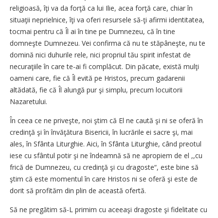
religioasă, îţi va da forţă ca lui Ilie, acea forţă care, chiar în
situaţii neprielnice, îţi va oferi resursele să-ţi afirmi identitatea,
tocmai pentru că Îl ai în tine pe Dumnezeu, că în tine
domneşte Dumnezeu. Vei confirma că nu te stăpâneşte, nu te
domină nici duhurile rele, nici propriul tău spirit infestat de
necuraţiile în care te-ai fi complăcut. Din păcate, există mulţi
oameni care, fie că Îl evită pe Hristos, precum gadarenii
altădată, fie că Îl alungă pur şi simplu, precum locuitorii
Nazaretului.
În ceea ce ne priveşte, noi ştim că El ne caută şi ni se oferă în
credinţă şi în învăţătura Bisericii, în lucrările ei sacre şi, mai
ales, în Sfânta Liturghie. Aici, în Sfânta Liturghie, când preotul
iese cu sfântul potir şi ne îndeamnă să ne apropiem de el ,,cu
frică de Dumnezeu, cu credinţă şi cu dragoste“, este bine să
ştim că este momentul în care Hristos ni se oferă şi este de
dorit să profităm din plin de această ofertă.
Să ne pregătim să-L primim cu aceeaşi dragoste şi fidelitate cu