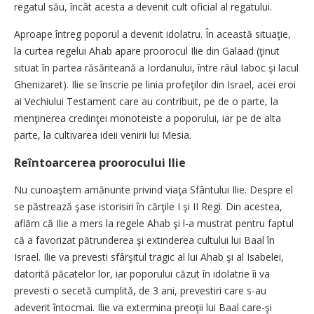
regatul său, încât acesta a devenit cult oficial al regatului.
Aproape întreg poporul a devenit idolatru. În această situaţie,
la curtea regelui Ahab apare proorocul Ilie din Galaad (ţinut
situat în partea răsăriteană a Iordanului, între râul Iaboc şi lacul
Ghenizaret). Ilie se înscrie pe linia profeţilor din Israel, acei eroi
ai Vechiului Testament care au contribuit, pe de o parte, la
menţinerea credinţei monoteiste a poporului, iar pe de alta
parte, la cultivarea ideii venirii lui Mesia.
Reîntoarcerea proorocului Ilie
Nu cunoaştem amănunte privind viaţa Sfântului Ilie. Despre el
se păstrează şase istorisiri în cărţile I şi II Regi. Din acestea,
aflăm că Ilie a mers la regele Ahab şi l-a mustrat pentru faptul
că a favorizat pătrunderea şi extinderea cultului lui Baal în
Israel. Ilie va prevesti sfârşitul tragic al lui Ahab şi al Isabelei,
datorită păcatelor lor, iar poporului căzut în idolatrie îi va
prevesti o secetă cumplită, de 3 ani, prevestiri care s-au
adeverit întocmai. Ilie va extermina preoţii lui Baal care-şi