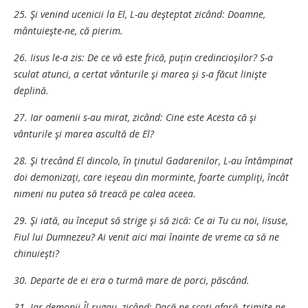
25. Şi venind ucenicii la El, L-au deşteptat zicând: Doamne,
mântuieşte-ne, că pierim.
26. Iisus le-a zis: De ce vă este frică, puţin credincioşilor? S-a
sculat atunci, a certat vânturile şi marea şi s-a făcut linişte
deplină.
27. Iar oamenii s-au mirat, zicând: Cine este Acesta că şi
vânturile şi marea ascultă de El?
28. Şi trecând El dincolo, în ţinutul Gadarenilor, L-au întâmpinat
doi demonizaţi, care ieşeau din morminte, foarte cumpliţi, încât
nimeni nu putea să treacă pe calea aceea.
29. Şi iată, au început să strige şi să zică: Ce ai Tu cu noi, Iisuse,
Fiul lui Dumnezeu? Ai venit aici mai înainte de vreme ca să ne
chinuieşti?
30. Departe de ei era o turmă mare de porci, păscând.
31. Iar demonii Îl rugau, zicând: Dacă ne scoţi afară, trimite-ne