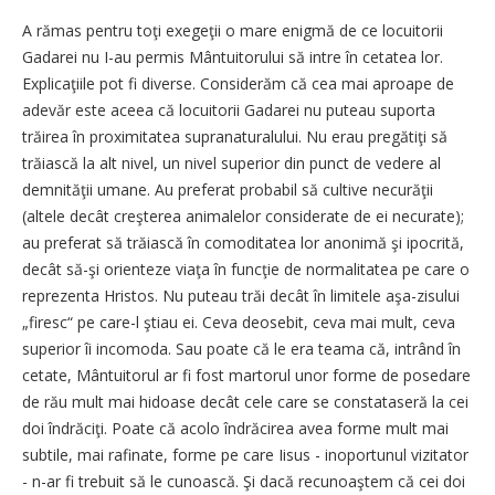
A rămas pentru toţi exegeţii o mare enigmă de ce locuitorii
Gadarei nu I-au permis Mântuitorului să intre în cetatea lor.
Explicaţiile pot fi diverse. Considerăm că cea mai aproape de
adevăr este aceea că locuitorii Gadarei nu puteau suporta
trăirea în proximitatea supranaturalului. Nu erau pregătiţi să
trăiască la alt nivel, un nivel superior din punct de vedere al
demnităţii umane. Au preferat probabil să cultive necurăţii
(altele decât creşterea animalelor considerate de ei necurate);
au preferat să trăiască în comoditatea lor anonimă şi ipocrită,
decât să-şi orienteze viaţa în funcţie de normalitatea pe care o
reprezenta Hristos. Nu puteau trăi decât în limitele aşa-zisului
„firesc“ pe care-l ştiau ei. Ceva deosebit, ceva mai mult, ceva
superior îi incomoda. Sau poate că le era teama că, intrând în
cetate, Mântuitorul ar fi fost martorul unor forme de posedare
de rău mult mai hidoase decât cele care se constataseră la cei
doi îndrăciţi. Poate că acolo îndrăcirea avea forme mult mai
subtile, mai rafinate, forme pe care Iisus - inoportunul vizitator
- n-ar fi trebuit să le cunoască. Şi dacă recunoaştem că cei doi