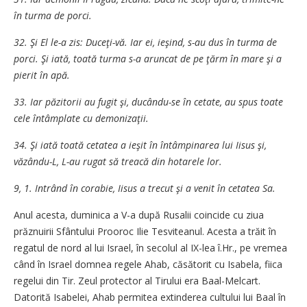
în turma de porci.
32. Şi El le-a zis: Duceţi-vă. Iar ei, ieşind, s-au dus în turma de
porci. Şi iată, toată turma s-a aruncat de pe ţărm în mare şi a
pierit în apă.
33. Iar păzitorii au fugit şi, ducându-se în cetate, au spus toate
cele întâmplate cu demonizaţii.
34. Şi iată toată cetatea a ieşit în întâmpinarea lui Iisus şi,
văzându-L, L-au rugat să treacă din hotarele lor.
9, 1. Intrând în corabie, Iisus a trecut şi a venit în cetatea Sa.
Anul acesta, duminica a V-a după Rusalii coincide cu ziua
prăznuirii Sfântului Prooroc Ilie Tesviteanul. Acesta a trăit în
regatul de nord al lui Israel, în secolul al IX-lea î.Hr., pe vremea
când în Israel domnea regele Ahab, căsătorit cu Isabela, fiica
regelui din Tir. Zeul protector al Tirului era Baal-Melcart.
Datorită Isabelei, Ahab permitea extinderea cultului lui Baal în