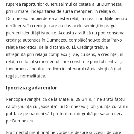
ruperea raporturilor cu Ierusalimul ca cetate a lui Dumnezeu,
prin urmare, îndepărtarea de sursa menţinerii în relaţia cu
Dumnezeu. Iar pierderea acestei relaţii a creat condiţiile pentru
decăderea în credinţe care au dus acele seminţii în pragul
pierderii identităţii israelite. Aceasta arată că nu poţi conserva
credinţa autentică în Dumnezeu complăcându-te doar într-o
relaţie teoretică, de la distanţă cu El. Credinţa trebuie
întreţinută prin relaţia complexă şi vie, cu sens, a credinţei, în
relaţia cu locul şi momentul care constituie punctul central şi
fundamental pentru credinţa în interiorul căreia simţi că ţi-ai
regăsit normalitatea.
Ipocrizia gadarenilor
Pericopa evanghelică de la Matei 8, 28-34; 9, 1 ne arată faptul
că obişnuinţa cu „absenţa“ lui Dumnezeu şi obişnuinţa cu răul îi
pot face pe oameni să-l prefere mai degrabă pe satana decât
pe Dumnezeu.
Fragmentul menţionat ne vorbeşte despre succesul de care