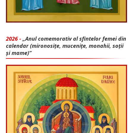
2026 -
„Anul comemorativ al sfintelor femei din
calendar (mironosițe, mu­cenițe, monahii, soții
și mame)”