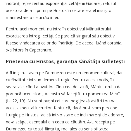
îndrăciţi reprezentau exponenţial cetăţenii Gadarei, refuzul
acestora de a-L primi pe Hristos în cetate era el însuşi o
manifestare a celui rău în ei.
Pentru acel moment, nu intra în obiectivul Mântuitorului
exorcizarea întregii cetăţi. Se pare că singurul său obiectiv
fusese vindecarea celor doi îndrăciţi. De aceea, luând corabia,
s-a întors în Caperanum.
Prietenia cu Hristos, garanţia sănătăţii sufleteşti
A fi în şi a-L avea pe Dumnezeu este un fenomen cultural, dar
cu finalitate într-un demers liturgic. Pentru acest motiv, în
seara zilei când a avut loc Cina cea de taină, Mântuitorul a dat
poruncă ucenicilor: ,,Aceasta să faceţi întru pomenirea Mea“
(Lc.22, 19). Nu sunt puţini cei care neglijează astăzi tocmai
acest aspect al lucrurilor: faptul că, dacă nu-L vom percepe
liturgic pe Hristos, adică într-o stare de închinare şi de adorare,
ne-a scăpat esenţialul din ceea ce căutăm. A-L recepta pe
Dumnezeu cu toată fiinţa ta, mai ales cu sensibilitatea