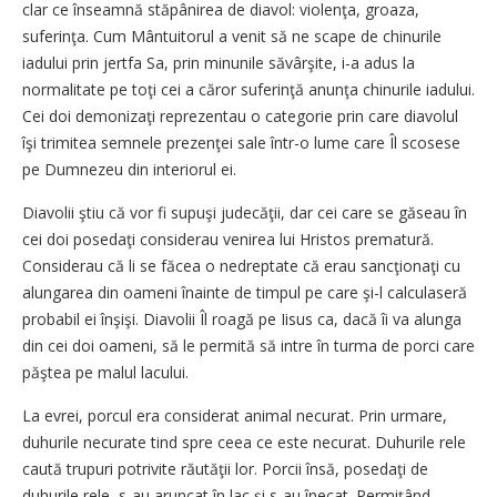
clar ce înseamnă stăpânirea de diavol: violenţa, groaza,
suferinţa. Cum Mântuitorul a venit să ne scape de chinurile
iadului prin jertfa Sa, prin minunile săvârşite, i-a adus la
normalitate pe toţi cei a căror suferinţă anunţa chinurile iadului.
Cei doi demonizaţi reprezentau o categorie prin care diavolul
îşi trimitea semnele prezenţei sale într-o lume care Îl scosese
pe Dumnezeu din interiorul ei.
Diavolii ştiu că vor fi supuşi judecăţii, dar cei care se găseau în
cei doi posedaţi considerau venirea lui Hristos prematură.
Considerau că li se făcea o nedreptate că erau sancţionaţi cu
alungarea din oameni înainte de timpul pe care şi-l calculaseră
probabil ei înşişi. Diavolii Îl roagă pe Iisus ca, dacă îi va alunga
din cei doi oameni, să le permită să intre în turma de porci care
păştea pe malul lacului.
La evrei, porcul era considerat animal necurat. Prin urmare,
duhurile necurate tind spre ceea ce este necurat. Duhurile rele
caută trupuri potrivite răutăţii lor. Porcii însă, posedaţi de
duhurile rele, s-au aruncat în lac şi s-au înecat. Permiţând