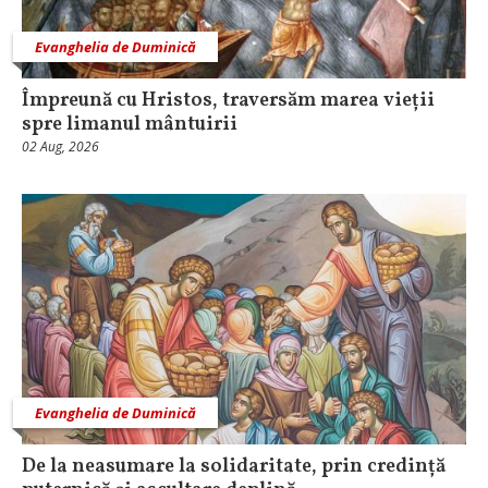
Evanghelia de Duminică
Împreună cu Hristos, traversăm marea vieții
spre limanul mântuirii
02 Aug, 2026
Evanghelia de Duminică
De la neasumare la solidaritate, prin credință