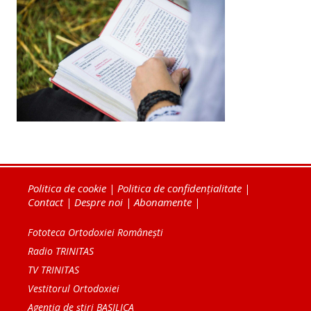
Politica de cookie
|
Politica de confidențialitate
|
Contact
|
Despre noi
|
Abonamente
|
Fototeca Ortodoxiei Românești
Radio TRINITAS
TV TRINITAS
Vestitorul Ortodoxiei
Agenţia de ştiri BASILICA