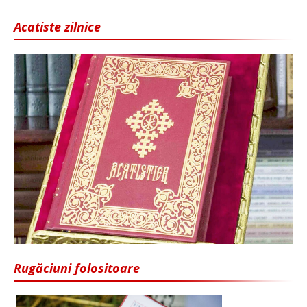
Acatiste zilnice
Rugăciuni folositoare