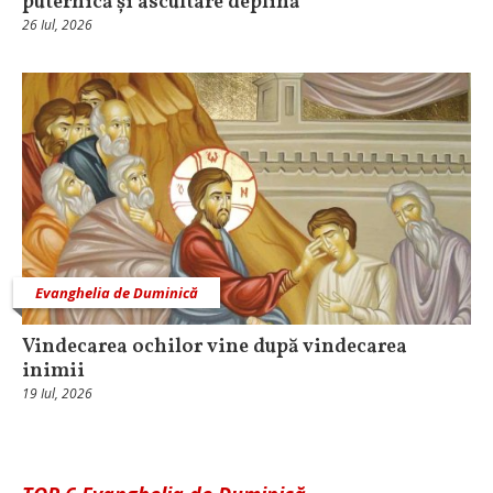
puternică și ascultare deplină
26 Iul, 2026
Evanghelia de Duminică
Vindecarea ochilor vine după vindecarea
inimii
19 Iul, 2026