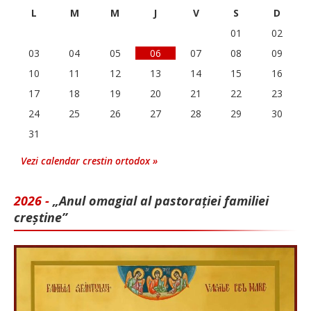
L
M
M
J
V
S
D
01
02
03
04
05
06
07
08
09
10
11
12
13
14
15
16
17
18
19
20
21
22
23
24
25
26
27
28
29
30
31
Vezi calendar crestin ortodox »
2026 -
„Anul omagial al pastorației familiei
creștine”