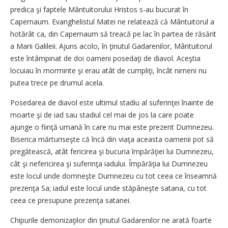
predica şi faptele Mântuitorului Hristos s-au bucurat în
Capernaum. Evanghelistul Matei ne relatează că Mântuitorul a
hotărât ca, din Capernaum să treacă pe lac în partea de răsărit
a Marii Galileii. Ajuns acolo, în ţinutul Gadarenilor, Mântuitorul
este întâmpinat de doi oameni posedaţi de diavol. Aceştia
locuiau în morminte şi erau atât de cumpliţi, încât nimeni nu
putea trece pe drumul acela.
Posedarea de diavol este ultimul stadiu al suferinţei înainte de
moarte şi de iad sau stadiul cel mai de jos la care poate
ajunge o fiinţă umană în care nu mai este prezent Dumnezeu.
Biserica mărturiseşte că încă din viaţa aceasta oamenii pot să
pregătească, atât fericirea şi bucuria împărăţiei lui Dumnezeu,
cât şi nefericirea şi suferinţa iadului. Împărăţia lui Dumnezeu
este locul unde domneşte Dumnezeu cu tot ceea ce înseamnă
prezenţa Sa; iadul este locul unde stăpâneşte satana, cu tot
ceea ce presupune prezenţa satanei.
Chipurile demonizaţilor din ţinutul Gadarenilor ne arată foarte