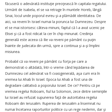
făcuseră o adevărată instituţie preoţească în capitala regatului.
Urmărit de Isabela, el se va retrage în muntele Horeb, lângă
Sinai, locul unde poporul evreu şi-a plămădit identitatea. De
aici, va reveni în Israel numai la porunca lui Dumnezeu. Despre
el se mai istorisesc câteva minuni, faptul că l-a avut ucenic pe
Elisei şi că a fost ridicat la cer în chip minunat. Credinţa
generală este aceea că Ilie va reveni pe pământ cu puţin
înainte de judecata din urmă, spre a continua şi a-şi împlini
misiunea.
Probabil că va reveni pe pământ cu forţa pe care a
demonstrat-o altădată, într-o vreme când lepădarea de
Dumnezeu cel adevărat va fi cvasigenerală, aşa cum era în
vremea lui Ahab în Israel. Epoca lui Ahab a fost una de
degradare calitativă a poporului Israel. De ce? Pentru că pe
vremea regelui Roboam, fiul lui Solomon, zece dintre seminţiile
lui Israel au refuzat supunerea faţă de autoritatea regelui
Roboam din Ierusalim. Ruperea de Ierusalim a însemnat nu
numai încetarea raporturilor politice cu un rege nedemn, dar şi