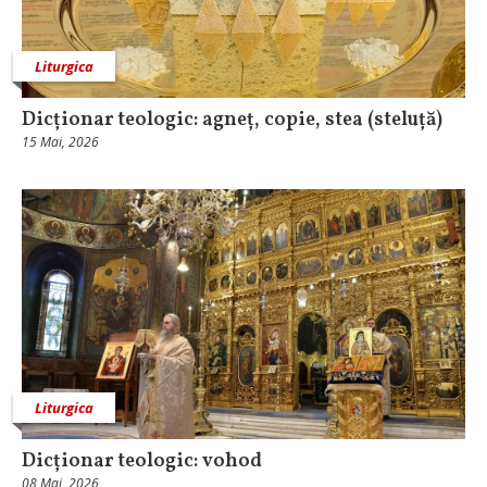
Liturgica
Dicționar teologic: agneț, copie, stea (steluță)
15 Mai, 2026
Liturgica
Dicționar teologic: vohod
08 Mai, 2026