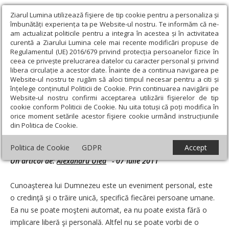
Ziarul Lumina utilizează fişiere de tip cookie pentru a personaliza și
îmbunătăți experiența ta pe Website-ul nostru. Te informăm că ne-
am actualizat politicile pentru a integra în acestea și în activitatea
curentă a Ziarului Lumina cele mai recente modificări propuse de
Regulamentul (UE) 2016/679 privind protecția persoanelor fizice în
ceea ce privește prelucrarea datelor cu caracter personal și privind
libera circulație a acestor date. Înainte de a continua navigarea pe
Website-ul nostru te rugăm să aloci timpul necesar pentru a citi și
Ziarul Lumina
›
Teologie și spiritualitate
›
Liturgica
›
Sfaturi
înțelege conținutul Politicii de Cookie. Prin continuarea navigării pe
practice în Biserică: Trăirea în Biserică trebuie să fie continuă şi
Website-ul nostru confirmi acceptarea utilizării fişierelor de tip
susţinută
cookie conform Politicii de Cookie. Nu uita totuși că poți modifica în
orice moment setările acestor fişiere cookie urmând instrucțiunile
Sfaturi practice în Biserică: Trăirea în
din Politica de Cookie.
Biserică trebuie să fie continuă şi susţinută
Politica de Cookie
GDPR
Accept
Un articol de:
Alexandru Ulea
-
07 Iulie 2011
Cunoaşterea lui Dumnezeu este un eveniment personal, este
o credinţă şi o trăire unică, specifică fiecărei persoane umane.
Ea nu se poate moşteni automat, ea nu poate exista fără o
implicare liberă şi personală. Altfel nu se poate vorbi de o