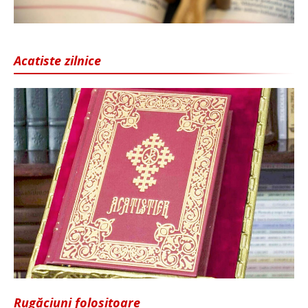
Acatiste zilnice
Rugăciuni folositoare