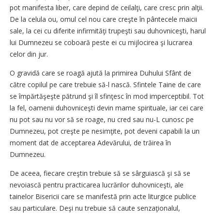
pot manifesta liber, care depind de ceilalţi, care cresc prin alţii.
De la celula ou, omul cel nou care creşte în pântecele maicii
sale, la cei cu diferite infirmităţi trupeşti sau duhovniceşti, harul
lui Dumnezeu se coboară peste ei cu mijlocirea şi lucrarea
celor din jur.
O gravidă care se roagă ajută la primirea Duhului Sfânt de
către copilul pe care trebuie să-l nască. Sfintele Taine de care
se împărtăşeşte pătrund şi îl sfinţesc în mod imperceptibil. Tot
la fel, oamenii duhovniceşti devin mame spirituale, iar cei care
nu pot sau nu vor să se roage, nu cred sau nu-L cunosc pe
Dumnezeu, pot creşte pe nesimţite, pot deveni capabili la un
moment dat de acceptarea Adevărului, de trăirea în
Dumnezeu.
De aceea, fiecare creştin trebuie să se sârguiască şi să se
nevoiască pentru practicarea lucrărilor duhovniceşti, ale
tainelor Bisericii care se manifestă prin acte liturgice publice
sau particulare. Deşi nu trebuie să caute senzaţionalul,