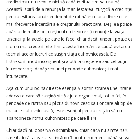
credinciosul nu trebuie nici să cadă în ritualism sau rutină.
Această ispită de a renunţa la manifestarea liturgică a credinţei
pentru evitarea unui sentiment de rutină este una dintre cele
mai frecvente încercări ale creştinului practicant. Deşi ea poate
apărea de multe ori, creştinul nu trebuie să renunţe la viaţa
Bisericii şi la actele pe care le face, chiar dacă, uneori, poate că
nici nu mai crede în ele. Prin aceste încercări se caută evitarea
tocmai acelor lucruri ce susţin viaţa duhovnicească. Ele
hrănesc în mod inconştient şi ajută la creşterea sau cel puţin
întreţinerea şi depăşirea unei perioade duhovniceşti mai
întunecate.
Aşa cum unui bolnav îi este esenţială administrarea unei hrane
adecvate care să susţină şi să ajute organismul, tot la fel, în
perioade de rutină sau plictis duhovnicesc sau oricare alt tip de
maladie duhovnicească, este esenţial pentru creştin să nu
abandoneze ritmul duhovnicesc pe care îl are.
Chiar dacă nu observă o schimbare, chiar dacă nu simte harul
care îl ajută, aceasta se întâmplă pentru moment, până se va