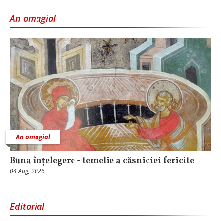
An omagial
An omagial
Buna înțelegere - temelie a căsniciei fericite
04 Aug, 2026
Editorial