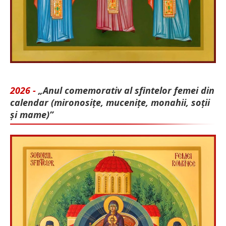
2026 -
„Anul comemorativ al sfintelor femei din
calendar (mironosițe, mu­cenițe, monahii, soții
și mame)”