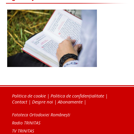
Politica de cookie
|
Politica de confidențialitate
|
Contact
|
Despre noi
|
Abonamente
|
Fototeca Ortodoxiei Românești
Radio TRINITAS
TV TRINITAS