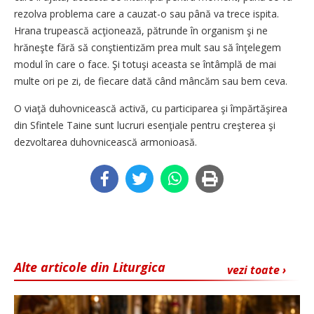
rezolva problema care a cauzat-o sau până va trece ispita.
Hrana trupească acţionează, pătrunde în organism şi ne
hrăneşte fără să conştientizăm prea mult sau să înţelegem
modul în care o face. Şi totuşi aceasta se întâmplă de mai
multe ori pe zi, de fiecare dată când mâncăm sau bem ceva.
O viaţă duhovnicească activă, cu participarea şi împărtăşirea
din Sfintele Taine sunt lucruri esenţiale pentru creşterea şi
dezvoltarea duhovnicească armonioasă.
Alte articole din Liturgica
vezi toate ›