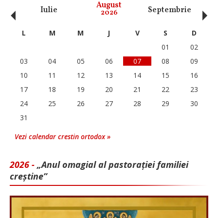
‹
›
August
Iulie
Septembrie
O
2026
L
M
M
J
V
S
D
01
02
03
04
05
06
07
08
09
10
11
12
13
14
15
16
17
18
19
20
21
22
23
24
25
26
27
28
29
30
31
Vezi calendar crestin ortodox »
2026 -
„Anul omagial al pastorației familiei
creștine”