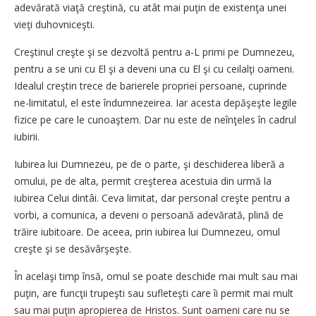
adevărată viaţă creştină, cu atât mai puţin de existenţa unei
vieţi duhovniceşti.
Creştinul creşte şi se dezvoltă pentru a-L primi pe Dumnezeu,
pentru a se uni cu El şi a deveni una cu El şi cu ceilalţi oameni.
Idealul creştin trece de barierele propriei persoane, cuprinde
ne-limitatul, el este îndumnezeirea. Iar acesta depăşeşte legile
fizice pe care le cunoaştem. Dar nu este de neînţeles în cadrul
iubirii.
Iubirea lui Dumnezeu, pe de o parte, şi deschiderea liberă a
omului, pe de alta, permit creşterea acestuia din urmă la
iubirea Celui dintâi. Ceva limitat, dar personal creşte pentru a
vorbi, a comunica, a deveni o persoană adevărată, plină de
trăire iubitoare. De aceea, prin iubirea lui Dumnezeu, omul
creşte şi se desăvârşeşte.
În acelaşi timp însă, omul se poate deschide mai mult sau mai
puţin, are funcţii trupeşti sau sufleteşti care îi permit mai mult
sau mai puţin apropierea de Hristos. Sunt oameni care nu se