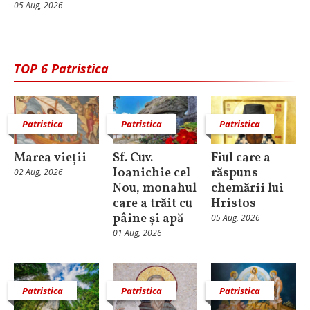
05 Aug, 2026
TOP 6 Patristica
Patristica
Patristica
Patristica
Marea vieții
Sf. Cuv.
Fiul care a
Ioanichie cel
răspuns
02 Aug, 2026
Nou, monahul
chemării lui
care a trăit cu
Hristos
pâine și apă
05 Aug, 2026
01 Aug, 2026
Patristica
Patristica
Patristica