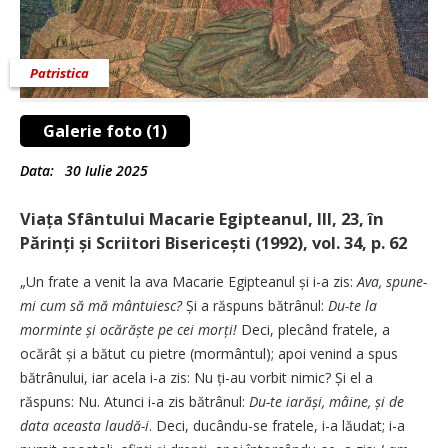
Patristica
Galerie foto (1)
Data:
30 Iulie 2025
Viața Sfântului Macarie Egipteanul, III, 23, în
Părinți și Scriitori Bisericești (1992), vol. 34, p. 62
„Un frate a venit la ava Macarie Egipteanul și i-a zis:
Ava, spune-
mi cum să mă mântuiesc?
Și a răspuns bătrânul:
Du-te la
morminte și ocărăște pe cei morți!
Deci, plecând fratele, a
ocărât și a bătut cu pietre (mormântul); apoi venind a spus
bătrânului, iar acela i-a zis: Nu ți-au vorbit nimic? Și el a
răspuns: Nu. Atunci i-a zis bătrânul:
Du-te iarăși, mâine, și de
data aceasta laudă-i
. Deci, ducându-se fratele, i-a lăudat; i-a