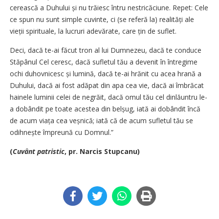
cerească a Duhului și nu trăiesc întru nestricăciune. Repet: Cele
ce spun nu sunt simple cuvinte, ci (se referă la) realități ale
vieții spirituale, la lucruri adevărate, care țin de suflet.
Deci, dacă te-ai făcut tron al lui Dumnezeu, dacă te conduce
Stăpânul Cel ceresc, dacă sufletul tău a devenit în întregime
ochi duhovnicesc și lumină, dacă te-ai hrănit cu acea hrană a
Duhului, dacă ai fost adăpat din apa cea vie, dacă ai îmbrăcat
hainele luminii celei de negrăit, dacă omul tău cel dinlăuntru le-
a dobândit pe toate acestea din belșug, iată ai dobândit încă
de acum viața cea veșnică; iată că de acum sufletul tău se
odihnește împreună cu Domnul.”
(
Cuvânt patristic
, pr. Narcis Stupcanu)