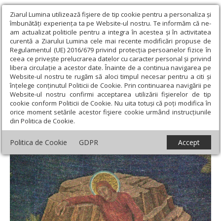
Ziarul Lumina utilizează fişiere de tip cookie pentru a personaliza și
îmbunătăți experiența ta pe Website-ul nostru. Te informăm că ne-
am actualizat politicile pentru a integra în acestea și în activitatea
curentă a Ziarului Lumina cele mai recente modificări propuse de
Regulamentul (UE) 2016/679 privind protecția persoanelor fizice în
ceea ce privește prelucrarea datelor cu caracter personal și privind
libera circulație a acestor date. Înainte de a continua navigarea pe
Website-ul nostru te rugăm să aloci timpul necesar pentru a citi și
Ziarul Lumina
›
Teologie și spiritualitate
›
Patristica
›
Cum să mă
înțelege conținutul Politicii de Cookie. Prin continuarea navigării pe
mântuiesc?
Website-ul nostru confirmi acceptarea utilizării fişierelor de tip
cookie conform Politicii de Cookie. Nu uita totuși că poți modifica în
Cum să mă mântuiesc?
orice moment setările acestor fişiere cookie urmând instrucțiunile
din Politica de Cookie.
Politica de Cookie
GDPR
Accept