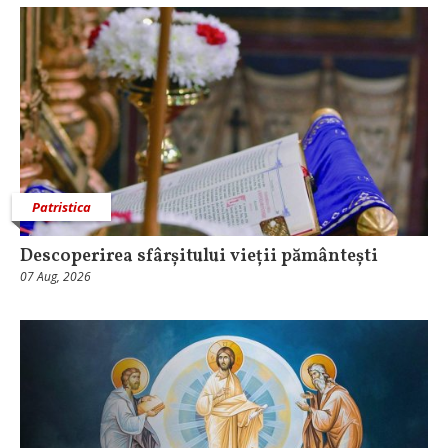
Patristica
Descoperirea sfârșitului vieții pământești
07 Aug, 2026