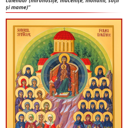
calendar (mironosițe, mu­cenițe, monahii, soții
și mame)”