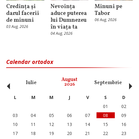
Credința și
Nevoința
Minuni pe
darul facerii
aduce puterea
Tabor
de minuni
lui Dumnezeu
06 Aug, 2026
în viața ta
03 Aug, 2026
04 Aug, 2026
Calendar ortodox
‹
›
August
Iulie
Septembrie
O
2026
L
M
M
J
V
S
D
01
02
03
04
05
06
07
08
09
10
11
12
13
14
15
16
17
18
19
20
21
22
23