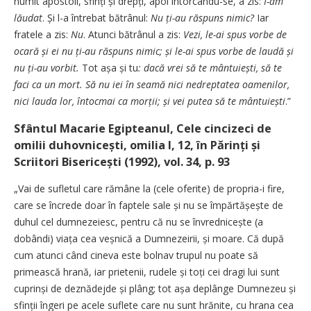
numit apostoli, sfinți și drepți, apoi întorcându-se, a zis:
I-am
lăudat
. Și l-a întrebat bătrânul:
Nu ți-au răspuns nimic?
Iar
fratele a zis:
Nu
. Atunci bătrânul a zis:
Vezi, le-ai spus vorbe de
ocară și ei nu ți-au răspuns nimic; și le-ai spus vorbe de laudă și
nu ți-au vorbit.
Tot așa și tu
:
dacă vrei să te mântuiești, să te
faci ca un mort. Să nu iei în seamă nici nedreptatea oamenilor,
nici lauda lor, întocmai ca morții; și vei putea să te mântuiești
.”
Sfântul Macarie Egipteanul, Cele cincizeci de
omilii duhovnicești, omilia I, 12, în Părinți și
Scriitori Bisericești (1992), vol. 34, p. 93
„Vai de sufletul care rămâne la (cele oferite) de propria-i fire,
care se încrede doar în faptele sale și nu se împărtășește de
duhul cel dumnezeiesc, pentru că nu se învrednicește (a
dobândi) viața cea veșnică a Dumnezeirii, și moare. Că după
cum atunci când cineva este bolnav trupul nu poate să
primească hrană, iar prietenii, rudele și toți cei dragi lui sunt
cuprinși de deznădejde și plâng; tot așa deplânge Dumnezeu și
sfinții îngeri pe acele suflete care nu sunt hrănite, cu hrana cea