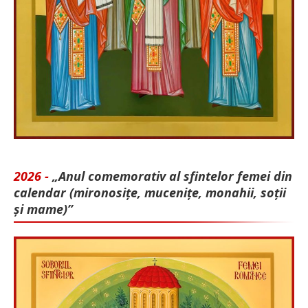
2026 -
„Anul comemorativ al sfintelor femei din
calendar (mironosițe, mu­cenițe, monahii, soții
și mame)”