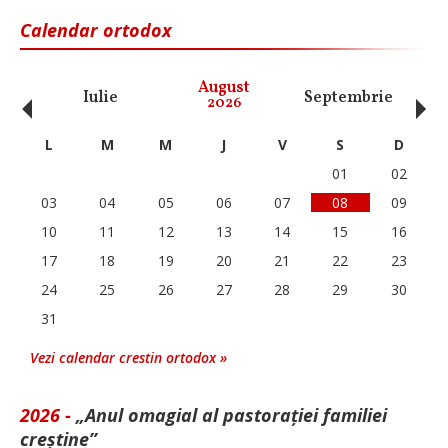
Calendar ortodox
‹
›
August
Iulie
Septembrie
O
2026
L
M
M
J
V
S
D
01
02
03
04
05
06
07
08
09
10
11
12
13
14
15
16
17
18
19
20
21
22
23
24
25
26
27
28
29
30
31
Vezi calendar crestin ortodox »
2026 -
„Anul omagial al pastorației familiei
creștine”