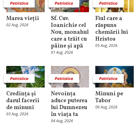
Patristica
Patristica
Patristica
Marea vieții
Sf. Cuv.
Fiul care a
Ioanichie cel
răspuns
02 Aug, 2026
Nou, monahul
chemării lui
care a trăit cu
Hristos
pâine și apă
05 Aug, 2026
01 Aug, 2026
Patristica
Patristica
Patristica
Credința și
Nevoința
Minuni pe
darul facerii
aduce puterea
Tabor
de minuni
lui Dumnezeu
06 Aug, 2026
în viața ta
03 Aug, 2026
04 Aug, 2026