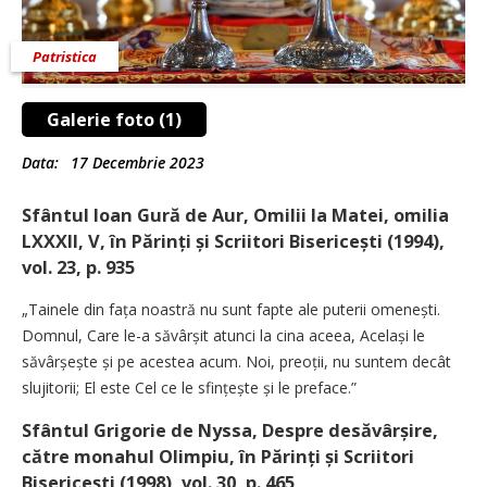
Patristica
Galerie foto (1)
Data:
17 Decembrie 2023
Sfântul Ioan Gură de Aur, Omilii la Matei, omilia
LXXXII, V, în Părinți și Scriitori Bisericești (1994),
vol. 23, p. 935
„Tainele din fața noastră nu sunt fapte ale puterii omenești.
Domnul, Care le-a săvârșit atunci la cina aceea, Același le
săvârșește și pe acestea acum. Noi, preoții, nu suntem decât
slujitorii; El este Cel ce le sfințește și le preface.”
Sfântul Grigorie de Nyssa, Despre desăvârșire,
către monahul Olimpiu, în Părinți și Scriitori
Bisericești (1998), vol. 30, p. 465