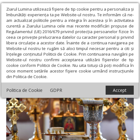
Ziarul Lumina utilizează fişiere de tip cookie pentru a personaliza și
îmbunătăți experiența ta pe Website-ul nostru. Te informăm că ne-
am actualizat politicile pentru a integra în acestea și în activitatea
curentă a Ziarului Lumina cele mai recente modificări propuse de
Regulamentul (UE) 2016/679 privind protecția persoanelor fizice în
ceea ce privește prelucrarea datelor cu caracter personal și privind
libera circulație a acestor date. Înainte de a continua navigarea pe
Website-ul nostru te rugăm să aloci timpul necesar pentru a citi și
Ziarul Lumina
›
Teologie și spiritualitate
›
Patristica
›
Hristos ne
înțelege conținutul Politicii de Cookie. Prin continuarea navigării pe
cheamă la Cină
Website-ul nostru confirmi acceptarea utilizării fişierelor de tip
cookie conform Politicii de Cookie. Nu uita totuși că poți modifica în
Hristos ne cheamă la Cină
orice moment setările acestor fişiere cookie urmând instrucțiunile
din Politica de Cookie.
Politica de Cookie
GDPR
Accept