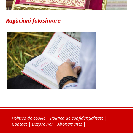
Rugăciuni folositoare
Politica de cookie
|
Politica de confidențialitate
|
Contact
|
Despre noi
|
Abonamente
|