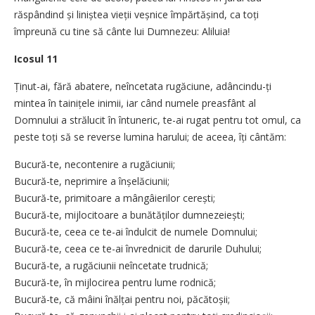
răspândind și liniștea vieții veșnice împărtășind, ca toți
împreună cu tine să cânte lui Dumnezeu: Aliluia!
Icosul 11
Ținut-ai, fără abatere, neîncetata rugăciune, adâncindu-ți
mintea în tainițele inimii, iar când numele preasfânt al
Domnului a strălucit în întuneric, te-ai rugat pentru tot omul, ca
peste toți să se reverse lumina harului; de aceea, îți cântăm:
Bucură-te, necontenire a rugăciunii;
Bucură-te, neprimire a înșelăciunii;
Bucură-te, primitoare a mângâierilor cerești;
Bucură-te, mijlocitoare a bunătăților dumnezeiești;
Bucură-te, ceea ce te-ai îndulcit de numele Domnului;
Bucură-te, ceea ce te-ai învrednicit de darurile Duhului;
Bucură-te, a rugăciunii neîncetate trudnică;
Bucură-te, în mijlocirea pentru lume rodnică;
Bucură-te, că mâini înălțai pentru noi, păcătoșii;