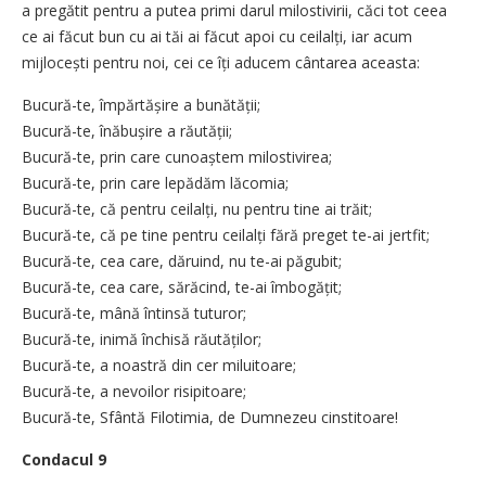
a pregătit pentru a putea primi darul milostivirii, căci tot ceea
ce ai făcut bun cu ai tăi ai făcut apoi cu ceilalți, iar acum
mijlocești pentru noi, cei ce îți aducem cântarea aceasta:
Bucură-te, împărtășire a bunătății;
Bucură-te, înăbușire a răutății;
Bucură-te, prin care cunoaștem milostivirea;
Bucură-te, prin care lepădăm lăcomia;
Bucură-te, că pentru ceilalți, nu pentru tine ai trăit;
Bucură-te, că pe tine pentru ceilalți fără preget te-ai jertfit;
Bucură-te, cea care, dăruind, nu te-ai păgubit;
Bucură-te, cea care, sărăcind, te-ai îmbogățit;
Bucură-te, mână întinsă tuturor;
Bucură-te, inimă închisă răutăților;
Bucură-te, a noastră din cer miluitoare;
Bucură-te, a nevoilor risipitoare;
Bucură-te, Sfântă Filotimia, de Dumnezeu cinstitoare!
Condacul 9