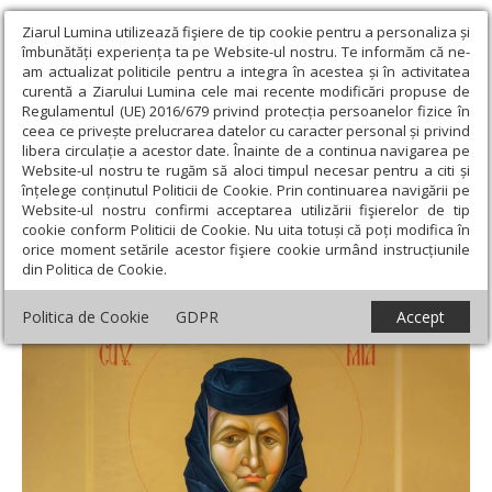
Ziarul Lumina utilizează fişiere de tip cookie pentru a personaliza și
îmbunătăți experiența ta pe Website-ul nostru. Te informăm că ne-
am actualizat politicile pentru a integra în acestea și în activitatea
curentă a Ziarului Lumina cele mai recente modificări propuse de
Regulamentul (UE) 2016/679 privind protecția persoanelor fizice în
ceea ce privește prelucrarea datelor cu caracter personal și privind
libera circulație a acestor date. Înainte de a continua navigarea pe
Website-ul nostru te rugăm să aloci timpul necesar pentru a citi și
Ziarul Lumina
›
Teologie și spiritualitate
›
Rugăciuni
›
Acatistul
înțelege conținutul Politicii de Cookie. Prin continuarea navigării pe
Sfintei Cuvioase Filotimia de la Râmeţ (6 iulie)
Website-ul nostru confirmi acceptarea utilizării fişierelor de tip
cookie conform Politicii de Cookie. Nu uita totuși că poți modifica în
Acatistul Sfintei Cuvioase Filotimia de la
orice moment setările acestor fişiere cookie urmând instrucțiunile
din Politica de Cookie.
Râmeţ (6 iulie)
Politica de Cookie
GDPR
Accept