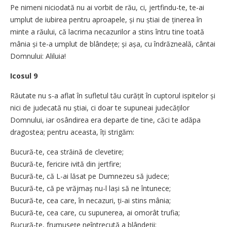
Pe nimeni niciodată nu ai vorbit de rău, ci, jertfindu-te, te-ai
umplut de iubirea pentru aproapele, și nu știai de ținerea în
minte a răului, că lacrima necazurilor a stins întru tine toată
mânia și te-a umplut de blândețe; și așa, cu îndrăzneală, cântai
Domnului: Aliluia!
Icosul 9
Răutate nu s-a aflat în sufletul tău curățit în cuptorul ispitelor și
nici de judecată nu știai, ci doar te supuneai judecăților
Domnului, iar osândirea era departe de tine, căci te adăpa
dragostea; pentru aceasta, îți strigăm:
Bucură-te, cea străină de clevetire;
Bucură-te, fericire ivită din jertfire;
Bucură-te, că L-ai lăsat pe Dumnezeu să judece;
Bucură-te, că pe vrăjmaș nu-l lași să ne întunece;
Bucură-te, cea care, în necazuri, ți-ai stins mânia;
Bucură-te, cea care, cu supunerea, ai omorât trufia;
Bucură-te, frumusețe neîntrecută a blândeții;