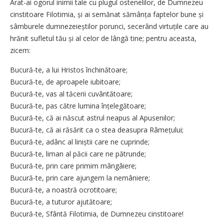
Arat-ai ogorul inimii tale cu plugul ostenelilor, de Dumnezeu
cinstitoare Filotimia, și ai semănat sămânța faptelor bune și
sâmburele dumnezeieștilor porunci, secerând virtuțile care au
hrănit sufletul tău și al celor de lângă tine; pentru aceasta,
zicem:
Bucură-te, a lui Hristos închinătoare;
Bucură-te, de aproapele iubitoare;
Bucură-te, vas al tăcerii cuvântătoare;
Bucură-te, pas către lumina înțelegătoare;
Bucură-te, că ai născut astrul neapus al Apusenilor;
Bucură-te, că ai răsărit ca o stea deasupra Râmețului;
Bucură-te, adânc al liniștii care ne cuprinde;
Bucură-te, liman al păcii care ne pătrunde;
Bucură-te, prin care primim mângâiere;
Bucură-te, prin care ajungem la nemâniere;
Bucură-te, a noastră ocrotitoare;
Bucură-te, a tuturor ajutătoare;
Bucură-te, Sfântă Filotimia, de Dumnezeu cinstitoare!