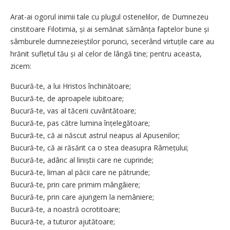
Arat-ai ogorul inimii tale cu plugul ostenelilor, de Dumnezeu
cinstitoare Filotimia, și ai semănat sămânța faptelor bune și
sâmburele dumnezeieștilor porunci, secerând virtuțile care au
hrănit sufletul tău și al celor de lângă tine; pentru aceasta,
zicem:
Bucură-te, a lui Hristos închinătoare;
Bucură-te, de aproapele iubitoare;
Bucură-te, vas al tăcerii cuvântătoare;
Bucură-te, pas către lumina înțelegătoare;
Bucură-te, că ai născut astrul neapus al Apusenilor;
Bucură-te, că ai răsărit ca o stea deasupra Râmețului;
Bucură-te, adânc al liniștii care ne cuprinde;
Bucură-te, liman al păcii care ne pătrunde;
Bucură-te, prin care primim mângâiere;
Bucură-te, prin care ajungem la nemâniere;
Bucură-te, a noastră ocrotitoare;
Bucură-te, a tuturor ajutătoare;