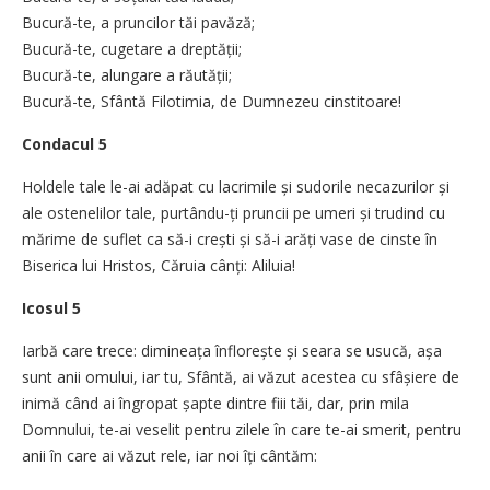
Bucură-te, a pruncilor tăi pavăză;
Bucură-te, cugetare a dreptății;
Bucură-te, alungare a răutății;
Bucură-te, Sfântă Filotimia, de Dumnezeu cinstitoare!
Condacul 5
Holdele tale le-ai adăpat cu lacrimile și sudorile necazurilor și
ale ostenelilor tale, purtându-ți pruncii pe umeri și trudind cu
mărime de suflet ca să-i crești și să-i arăți vase de cinste în
Biserica lui Hristos, Căruia cânți: Aliluia!
Icosul 5
Iarbă care trece: dimineața înflorește și seara se usucă, așa
sunt anii omului, iar tu, Sfântă, ai văzut acestea cu sfâșiere de
inimă când ai îngropat șapte dintre fiii tăi, dar, prin mila
Domnului, te-ai veselit pentru zilele în care te-ai smerit, pentru
anii în care ai văzut rele, iar noi îți cântăm: