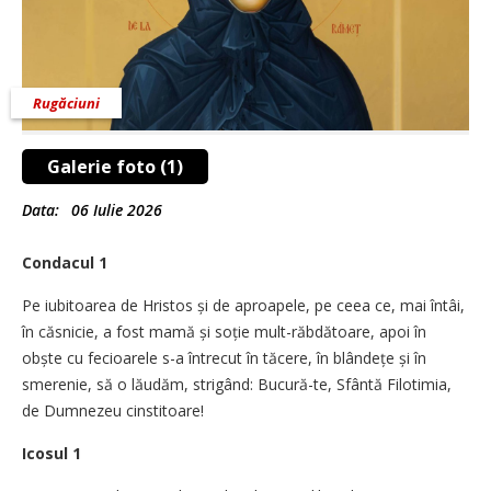
Rugăciuni
Galerie foto (1)
Data:
06 Iulie 2026
Condacul 1
Pe iubitoarea de Hristos și de aproapele, pe ceea ce, mai întâi,
în căsnicie, a fost mamă și soție mult-răbdătoare, apoi în
obște cu fecioarele s-a întrecut în tăcere, în blândețe și în
smerenie, să o lăudăm, strigând: Bucură-te, Sfântă Filotimia,
de Dumnezeu cinstitoare!
Icosul 1