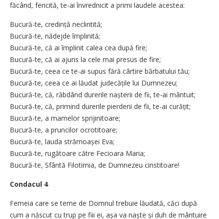
făcând, fericită, te-ai învrednicit a primi laudele acestea:
Bucură-te, credință neclintită;
Bucură-te, nădejde împlinită;
Bucură-te, că ai împlinit calea cea după fire;
Bucură-te, că ai ajuns la cele mai presus de fire;
Bucură-te, ceea ce te-ai supus fără cârtire bărbatului tău;
Bucură-te, ceea ce ai lăudat judecățile lui Dumnezeu;
Bucură-te, că, răbdând durerile nașterii de fii, te-ai mântuit;
Bucură-te, că, primind durerile pierderii de fii, te-ai curățit;
Bucură-te, a mamelor sprijinitoare;
Bucură-te, a pruncilor ocrotitoare;
Bucură-te, lauda strămoașei Eva;
Bucură-te, rugătoare către Fecioara Maria;
Bucură-te, Sfântă Filotimia, de Dumnezeu cinstitoare!
Condacul 4
Femeia care se teme de Domnul trebuie lăudată, căci după
cum a născut cu trup pe fiii ei, așa va naște și duh de mântuire