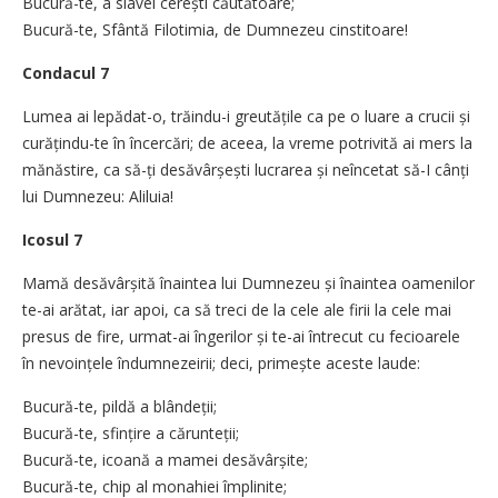
Bucură-te, a slavei cerești căutătoare;
Bucură-te, Sfântă Filotimia, de Dumnezeu cinstitoare!
Condacul 7
Lumea ai lepădat-o, trăindu-i greutățile ca pe o luare a crucii și
curățindu-te în încercări; de aceea, la vreme potrivită ai mers la
mănăstire, ca să-ți desăvârșești lucrarea și neîncetat să-I cânți
lui Dumnezeu: Aliluia!
Icosul 7
Mamă desăvârșită înaintea lui Dumnezeu și înaintea oamenilor
te-ai arătat, iar apoi, ca să treci de la cele ale firii la cele mai
presus de fire, urmat-ai îngerilor și te-ai întrecut cu fecioarele
în nevoințele îndumnezeirii; deci, primește aceste laude:
Bucură-te, pildă a blândeții;
Bucură-te, sfințire a cărunteții;
Bucură-te, icoană a mamei desăvârșite;
Bucură-te, chip al monahiei împlinite;