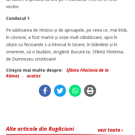
vecilor.
Condacul 1
Pe iubitoarea de Hristos și de aproapele, pe ceea ce, mai întâi,
în căsnicie, a fost mamă și soție mult-răbdătoare, apoi în
obște cu fecioarele s-a întrecut în tăcere, în blândețe și în
smerenie, să o lăudăm, strigând: Bucură-te, Sfântă Filotimia,
de Dumnezeu cinstitoare!
Citeşte mai multe despre:
Sfânta Filotimia de la
Râmeț
-
acatist
Alte articole din Rugăciuni
vezi toate ›