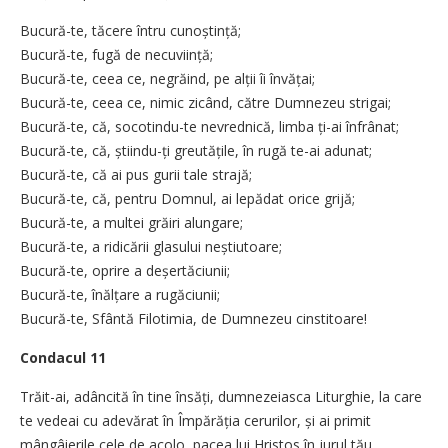
Bucură-te, tăcere întru cunoștință;
Bucură-te, fugă de necuviință;
Bucură-te, ceea ce, negrăind, pe alții îi învățai;
Bucură-te, ceea ce, nimic zicând, către Dumnezeu strigai;
Bucură-te, că, socotindu-te nevrednică, limba ți-ai înfrânat;
Bucură-te, că, știindu-ți greutățile, în rugă te-ai adunat;
Bucură-te, că ai pus gurii tale strajă;
Bucură-te, că, pentru Domnul, ai lepădat orice grijă;
Bucură-te, a multei grăiri alungare;
Bucură-te, a ridicării glasului neștiutoare;
Bucură-te, oprire a deșertăciunii;
Bucură-te, înălțare a rugăciunii;
Bucură-te, Sfântă Filotimia, de Dumnezeu cinstitoare!
Condacul 11
Trăit-ai, adâncită în tine însăți, dumnezeiasca Liturghie, la care
te vedeai cu adevărat în Împărăția cerurilor, și ai primit
mângâierile cele de acolo, pacea lui Hristos în jurul tău