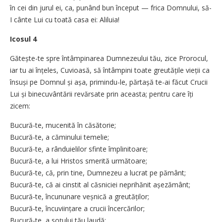
în cei din jurul ei, ca, punând bun început — frica Domnului, să-
I cânte Lui cu toată casa ei: Aliluia!
Icosul 4
Gătește-te spre întâmpinarea Dumnezeului tău, zice Prorocul,
iar tu ai înțeles, Cuvioasă, să întâmpini toate greutățile vieții ca
însuși pe Domnul și așa, primindu-le, părtașă te-ai făcut Crucii
Lui și binecuvântării revărsate prin aceasta; pentru care îți
zicem:
Bucură-te, mucenită în căsătorie;
Bucură-te, a căminului temelie;
Bucură-te, a rânduielilor sfinte împlinitoare;
Bucură-te, a lui Hristos smerită următoare;
Bucură-te, că, prin tine, Dumnezeu a lucrat pe pământ;
Bucură-te, că ai cinstit al căsniciei neprihănit așezământ;
Bucură-te, încununare veșnică a greutăților;
Bucură-te, încuviințare a crucii încercărilor;
Bucură-te, a soțului tău laudă;