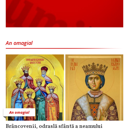
An omagial
An omagial
Brâncovenii, odraslă sfântă a neamului