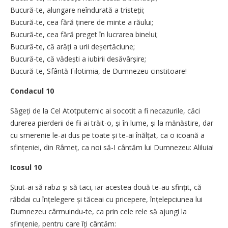
Bucură-te, alungare neîndurată a tristeții;
Bucură-te, cea fără ținere de minte a răului;
Bucură-te, cea fără preget în lucrarea binelui;
Bucură-te, că arăți a urii deșertăciune;
Bucură-te, că vădești a iubirii desăvârșire;
Bucură-te, Sfântă Filotimia, de Dumnezeu cinstitoare!
Condacul 10
Săgeți de la Cel Atotputernic ai socotit a fi necazurile, căci
durerea pierderii de fii ai trăit-o, și în lume, și la mănăstire, dar
cu smerenie le-ai dus pe toate și te-ai înălțat, ca o icoană a
sfințeniei, din Râmeț, ca noi să-I cântăm lui Dumnezeu: Aliluia!
Icosul 10
Știut-ai să rabzi și să taci, iar acestea două te-au sfințit, că
răbdai cu înțelegere și tăceai cu pricepere, înțelepciunea lui
Dumnezeu cârmuindu-te, ca prin cele rele să ajungi la
sfințenie, pentru care îți cântăm: