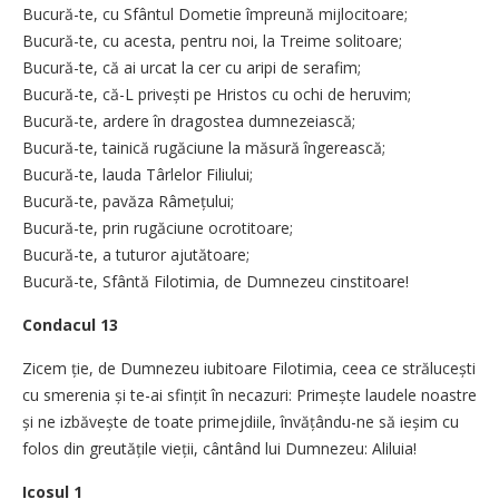
Bucură-te, cu Sfântul Dometie împreună mijlocitoare;
Bucură-te, cu acesta, pentru noi, la Treime solitoare;
Bucură-te, că ai urcat la cer cu aripi de serafim;
Bucură-te, că-L privești pe Hristos cu ochi de heruvim;
Bucură-te, ardere în dragostea dumnezeiască;
Bucură-te, tainică rugăciune la măsură îngerească;
Bucură-te, lauda Târlelor Filiului;
Bucură-te, pavăza Râmețului;
Bucură-te, prin rugăciune ocrotitoare;
Bucură-te, a tuturor ajutătoare;
Bucură-te, Sfântă Filotimia, de Dumnezeu cinstitoare!
Condacul 13
Zicem ție, de Dumnezeu iubitoare Filotimia, ceea ce strălucești
cu smerenia și te-ai sfințit în necazuri: Primește laudele noastre
și ne izbăvește de toate primejdiile, învățându-ne să ieșim cu
folos din greutățile vieții, cântând lui Dumnezeu: Aliluia!
Icosul 1