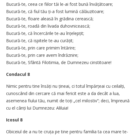
Bucură-te, ceea ce fiilor tăi le-ai fost bună învățătoare;
Bucură-te, că fiul tău ți-a fost lumină călăuzitoare;
Bucură-te, floare aleasă în grădina cerească;
Bucură-te, roadă din livada duhovnicească;
Bucură-te, că încercările te-au înțelepțit;
Bucură-te, că ispitele te-au curățit;
Bucură-te, prin care primim întărire;
Bucură-te, prin care avem îndrăznire;
Bucură-te, Sfântă Filotimia, de Dumnezeu cinstitoare!
Condacul 8
Nimic pentru tine însăți nu țineai, ci totul împărțeai cu ceilalți,
cunoscând din cercare că mai fericit este a da decât a lua,
asemenea fiului tău, numit de toți „cel milostiv”; deci, împreună
cu el cânți lui Dumnezeu: Aliluia!
Icosul 8
Obiceiul de a nu te cruța pe tine pentru familia ta cea mare te-