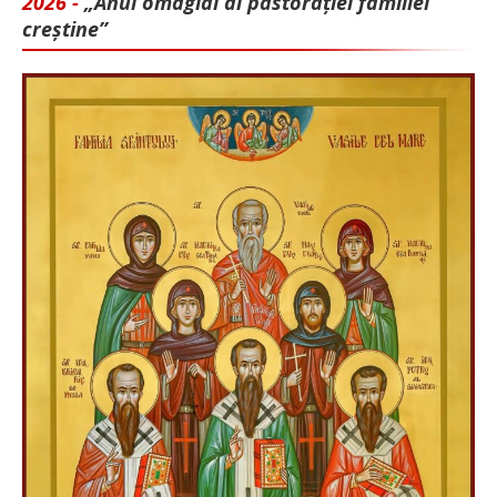
2026 -
„Anul omagial al pastorației familiei
creștine”