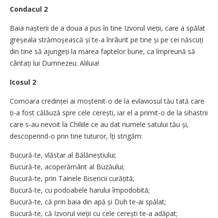
Condacul 2
Baia nașterii de a doua a pus în tine Izvorul vieții, care a spălat
greșeala strămoșească și te-a înrâurit pe tine și pe cei născuți
din tine să ajungeți la marea faptelor bune, ca împreună să
cântați lui Dumnezeu: Aliluia!
Icosul 2
Comoara credinței ai moștenit-o de la evlaviosul tău tată care
ți-a fost călăuză spre cele cerești, iar el a primit-o de la sihastrii
care s-au nevoit la Chiliile ce au dat numele satului tău și,
descoperind-o prin tine tuturor, îți strigăm:
Bucură-te, vlăstar al Bălăneștiului;
Bucură-te, acoperământ al Buzăului;
Bucură-te, prin Tainele Bisericii curățită;
Bucură-te, cu podoabele harului împodobită;
Bucură-te, că prin baia din apă și Duh te-ai spălat;
Bucură-te, că Izvorul vieții cu cele cerești te-a adăpat;