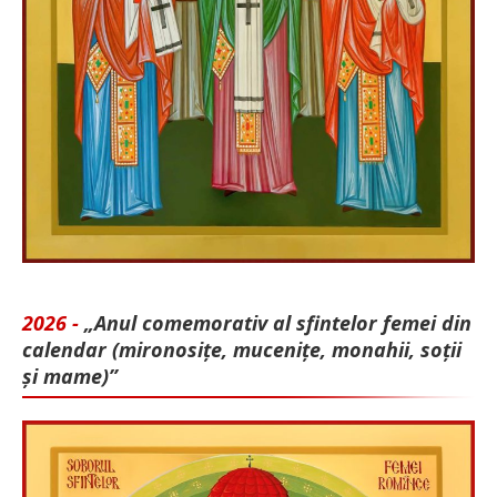
2026 -
„Anul comemorativ al sfintelor femei din
calendar (mironosițe, mu­cenițe, monahii, soții
și mame)”