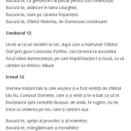
Bucură-te, că genunchii i-ai plecat pentru toți credincioșii;
Bucură-te, adâncire în taina Liturghiei;
Bucură-te, suire pe cărarea Împărăției;
Bucură-te, Sfântă Filotimia, de Dumnezeu cinstitoare!
Condacul 12
Urcat-ai ca un serafim la cer, după cum a mărturisit Sfântul
Duh prin gura Cuviosului Porfirie, căci tăcerea ta ascundea
focul iubirii dumnezeiești, pe care împărtășește-l și nouă, ca să
cântăm lui Hristos: Aliluia!
Icosul 12
Vremea mutării tale la cele veșnice ți-a fost vestită de sfântul
tău fiu, Cuviosul Dometie, care a și venit și te-a luat ca să te
însoțească spre cereștile lăcașuri, de unde, te rugăm, nu ne
trece cu vederea pe noi, care-ți cântăm așa:
Bucură-te, sprijin al pruncilor și al mamelor;
Bucură-te, mângâietoare a monahiilor;