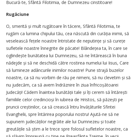
Bucură-te, Sfântă Filotimia, de Dumnezeu cinstitoare!
Rugăciune
O, smerită și mult rugătoare în tăcere, Sfântă Filotimia, te
rugăm ca lumina chipului tău, cea născută din curăția inimii, să
veselească fețele noastre întristate de neputințe și să curețe
sufletele noastre înnegrite de păcate! Blândețea ta, în care se
oglindește bunătatea lui Dumnezeu, să ne întărească în buna
nădejde și să ne deschidă către rostirea numelui lui Iisus, Care
să lumineze adâncurile inimilor noastre! Pune strajă buzelor
noastre, ca să nu vorbim de rău pe nimeni, să nu clevetim și să
nu judecăm, ca să avem îndrăznire în ziua înfricoșătoarei
Judecăți! Cădem înaintea bunătății tale și îți cerem să întărești
familiile celor credincioși în iubirea de Hristos, să păzești pe
pruncii creștinilor, ca să crească întru învățăturile Sfintei
Evanghelii, spre întărirea poporului nostru! Ajută-ne să ne
supunem judecăților negrăite ale lui Dumnezeu și toate
greutățile să știm a le trece spre folosul sufletelor noastre, ca
să slăvim împreună cu tine pe Preasfânta Treime, în vecii