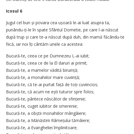
Icosul 6
Jugul cel bun și povara cea ușoară le-ai luat asupra ta,
punându-ți-le în spate Sfântul Dometie, pe care l-ai născut
după trup și care te-a născut după duh, din mamă făcându-te
fiică, iar noi îți cântăm unele ca acestea:
Bucură-te, ceea ce pe Dumnezeu L-ai iubit;
Bucură-te, ceea ce de la El daruri ai primit;
Bucură-te, a mamelor vădită biruință;
Bucură-te, a monahiilor mare cuviință;
Bucură-te, că te-ai purtat față de toți cuviincios;
Bucură-te, că acum ne ești tuturor spre folos;
Bucură-te, pântece născător de sfințenie;
Bucură-te, cuget iubitor de smerenie;
Bucură-te, a obștii monahiilor mângâiere;
Bucură-te, a Mănăstirii Râmețului tămâiere;
Bucură-te, a Evangheliei împlinitoare;