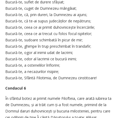
Bucură-te, suflet de durere sfâșiat;
Bucură-te, cuget de Dumnezeu mângâiat;
Bucură-te, că, prin dureri, la Dumnezeu ai ajuns;
Bucură-te, că te-ai supus judecăților de nepătruns;
Bucură-te, ceea ce ai primit duhovnicește încercările;
Bucură-te, ceea ce ai trecut cu folos focul ispitelor;
Bucură-te, sudoare schimbată în picur de mir;
Bucură-te, ghimpe în trup preschimbat în trandafir;
Bucură-te, ogor al inimii udat de lacrimi;
Bucură-te, odor al lacrimii ce bucură inimi;
Bucură-te, a ostenelilor înflorire;
Bucură-te, a necazurilor risipire;
Bucură-te, Sfântă Filotimia, de Dumnezeu cinstitoare!
Condacul 6
În sfântul botez ai primit numele Filofteia, care arată iubirea ta
de Dumnezeu, și ai trăit cum ți-a fost numele, primind de la
Domnul daruri duhovnicești și bucuria milosteniei, pentru care
cei odihniți de tine Îi cântă Dăruitorului a toate: Aliluia!