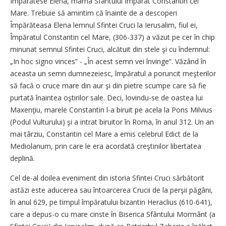
Împărătese Elena, mama Sfântului Împărat Constantin cel
Mare. Trebuie să amintim că înainte de a descoperi
Împărăteasa Elena lemnul Sfintei Cruci la Ierusalim, fiul ei,
Împăratul Constantin cel Mare, (306-337) a văzut pe cer în chip
minunat semnul Sfintei Cruci, alcătuit din stele şi cu îndemnul:
„In hoc signo vinces” - „În acest semn vei învinge”. Văzând în
aceasta un semn dumnezeiesc, împăratul a poruncit meşterilor
să facă o cruce mare din aur şi din pietre scumpe care să fie
purtată înaintea oştirilor sale. Deci, lovindu-se de oastea lui
Maxenţiu, marele Constantin l-a biruit pe acela la Pons Milvius
(Podul Vulturului) şi a intrat biruitor în Roma, în anul 312. Un an
mai târziu, Constantin cel Mare a emis celebrul Edict de la
Mediolanum, prin care le era acordată creştinilor libertatea
deplină.
Cel de-al doilea eveniment din istoria Sfintei Cruci sărbătorit
astăzi este aducerea sau întoarcerea Crucii de la perşii păgâni,
în anul 629, pe timpul împăratului bizantin Heraclius (610-641),
care a depus-o cu mare cinste în Biserica Sfântului Mormânt (a