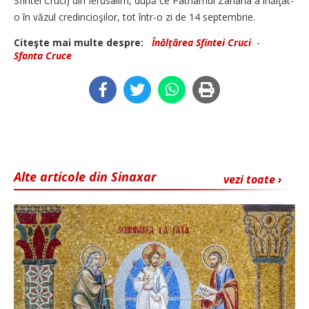
Sfintei Cruci) din Ierusalim, după ce Patriarhul Zaharia a înălţat-
o în văzul credincioşilor, tot într-o zi de 14 septembrie.
Citeşte mai multe despre:
Înălțărea Sfintei Cruci
-
Sfanta Cruce
Alte articole din Sinaxar
vezi toate ›