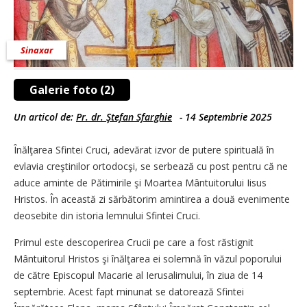
Sinaxar
Galerie foto (2)
Un articol de:
Pr. dr. Ştefan Sfarghie
-
14 Septembrie 2025
Înălţarea Sfintei Cruci, adevărat izvor de putere spirituală în
evlavia creştinilor ortodocşi, se serbează cu post pentru că ne
aduce aminte de Pătimirile şi Moartea Mântuitorului Iisus
Hristos. În această zi sărbătorim amintirea a două evenimente
deosebite din istoria lemnului Sfintei Cruci.
Primul este descoperirea Crucii pe care a fost răstignit
Mântuitorul Hristos şi înălţarea ei solemnă în văzul poporului
de către Episcopul Macarie al Ierusalimului, în ziua de 14
septembrie. Acest fapt minunat se datorează Sfintei