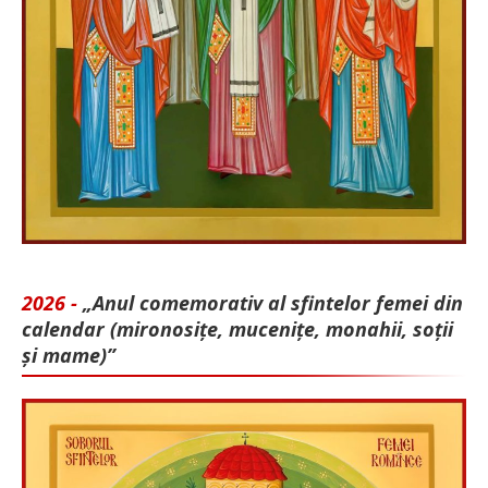
2026 -
„Anul comemorativ al sfintelor femei din
calendar (mironosițe, mu­cenițe, monahii, soții
și mame)”