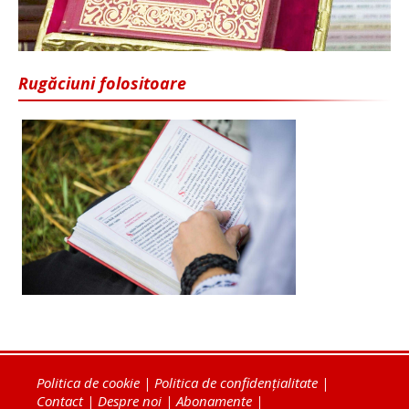
Rugăciuni folositoare
Politica de cookie
|
Politica de confidențialitate
|
Contact
|
Despre noi
|
Abonamente
|