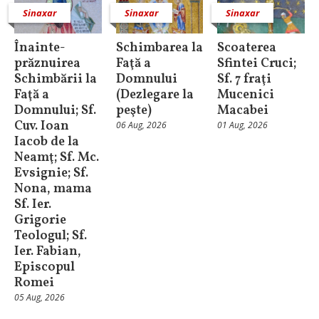
Sinaxar
Sinaxar
Sinaxar
Înainte-
Schimbarea la
Scoaterea
prăznuirea
Faţă a
Sfintei Cruci;
Schimbării la
Domnului
Sf. 7 fraţi
Faţă a
(Dezlegare la
Mucenici
Domnului; Sf.
peşte)
Macabei
Cuv. Ioan
06 Aug, 2026
01 Aug, 2026
Iacob de la
Neamţ; Sf. Mc.
Evsignie; Sf.
Nona, mama
Sf. Ier.
Grigorie
Teologul; Sf.
Ier. Fabian,
Episcopul
Romei
05 Aug, 2026