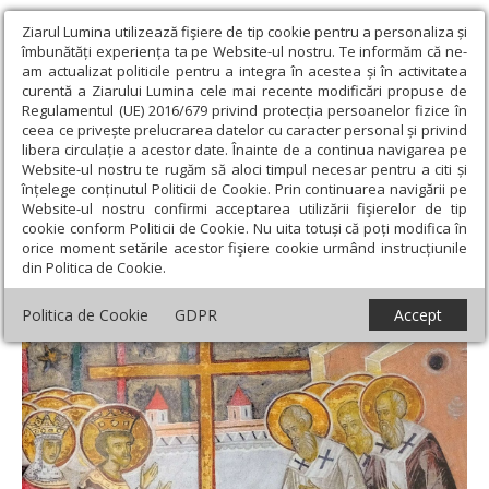
Ziarul Lumina utilizează fişiere de tip cookie pentru a personaliza și
îmbunătăți experiența ta pe Website-ul nostru. Te informăm că ne-
am actualizat politicile pentru a integra în acestea și în activitatea
curentă a Ziarului Lumina cele mai recente modificări propuse de
Regulamentul (UE) 2016/679 privind protecția persoanelor fizice în
ceea ce privește prelucrarea datelor cu caracter personal și privind
libera circulație a acestor date. Înainte de a continua navigarea pe
Website-ul nostru te rugăm să aloci timpul necesar pentru a citi și
Ziarul Lumina
›
Teologie și spiritualitate
›
Sinaxar
›
Înălţarea
înțelege conținutul Politicii de Cookie. Prin continuarea navigării pe
Sfintei Cruci (Post)
Website-ul nostru confirmi acceptarea utilizării fişierelor de tip
cookie conform Politicii de Cookie. Nu uita totuși că poți modifica în
Înălţarea Sfintei Cruci (Post)
orice moment setările acestor fişiere cookie urmând instrucțiunile
din Politica de Cookie.
Politica de Cookie
GDPR
Accept