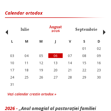
Calendar ortodox
‹
›
August
Iulie
Septembrie
O
2026
L
M
M
J
V
S
D
01
02
03
04
05
06
07
08
09
10
11
12
13
14
15
16
17
18
19
20
21
22
23
24
25
26
27
28
29
30
31
Vezi calendar crestin ortodox »
2026 -
„Anul omagial al pastorației familiei