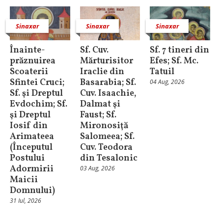
Sinaxar
Sinaxar
Sinaxar
Înainte-
Sf. Cuv.
Sf. 7 tineri din
prăznuirea
Mărturisitor
Efes; Sf. Mc.
Scoaterii
Iraclie din
Tatuil
Sfintei Cruci;
Basarabia; Sf.
04 Aug, 2026
Sf. şi Dreptul
Cuv. Isaachie,
Evdochim; Sf.
Dalmat şi
şi Dreptul
Faust; Sf.
Iosif din
Mironosiţă
Arimateea
Salomeea; Sf.
(Începutul
Cuv. Teodora
Postului
din Tesalonic
Adormirii
03 Aug, 2026
Maicii
Domnului)
31 Iul, 2026