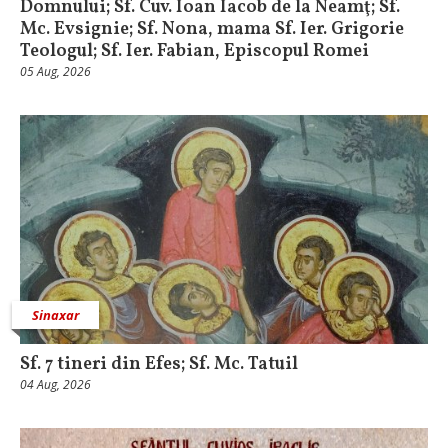
Domnului; Sf. Cuv. Ioan Iacob de la Neamţ; Sf.
Mc. Evsignie; Sf. Nona, mama Sf. Ier. Grigorie
Teologul; Sf. Ier. Fabian, Episcopul Romei
05 Aug, 2026
Sinaxar
Sf. 7 tineri din Efes; Sf. Mc. Tatuil
04 Aug, 2026