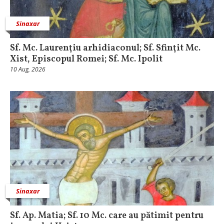
Sinaxar
Sf. Mc. Laurenţiu arhidiaconul; Sf. Sfinţit Mc.
Xist, Episcopul Romei; Sf. Mc. Ipolit
10 Aug, 2026
Sinaxar
Sf. Ap. Matia; Sf. 10 Mc. care au pătimit pentru