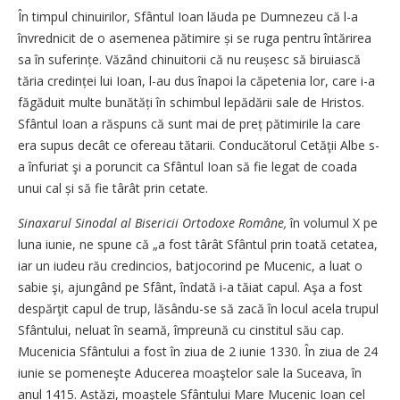
În timpul chinuirilor, Sfântul Ioan lăuda pe Dumnezeu că l-a
învrednicit de o asemenea pătimire și se ruga pentru întărirea
sa în suferințe. Văzând chinuitorii că nu reușesc să biruiască
tăria credinței lui Ioan, l-au dus înapoi la căpetenia lor, care i-a
făgăduit multe bunătăți în schimbul lepădării sale de Hristos.
Sfântul Ioan a răspuns că sunt mai de preț pătimirile la care
era supus decât ce ofereau tătarii. Conducătorul Cetăţii Albe s-
a înfuriat şi a poruncit ca Sfântul Ioan să fie legat de coada
unui cal și să fie târât prin cetate.
Sinaxarul Sinodal al Bisericii Ortodoxe Române,
în volumul X pe
luna iunie, ne spune că „a fost târât Sfântul prin toată cetatea,
iar un iudeu rău credincios, batjocorind pe Mucenic, a luat o
sabie şi, ajungând pe Sfânt, îndată i-a tăiat capul. Aşa a fost
despărţit capul de trup, lăsându-se să zacă în locul acela trupul
Sfântului, neluat în seamă, împreună cu cinstitul său cap.
Mucenicia Sfântului a fost în ziua de 2 iunie 1330. În ziua de 24
iunie se pomeneşte Aducerea moaştelor sale la Suceava, în
anul 1415. Astăzi, moaştele Sfântului Mare Mucenic Ioan cel