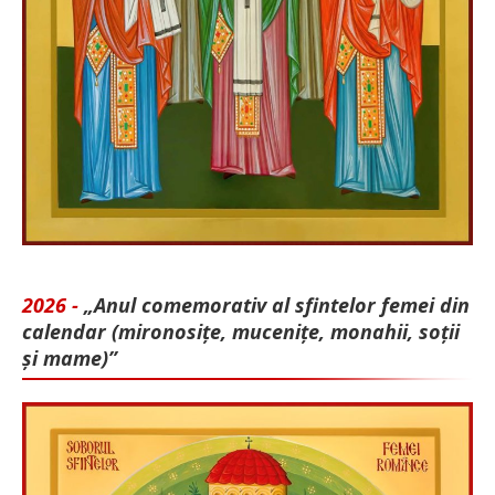
2026 -
„Anul comemorativ al sfintelor femei din
calendar (mironosițe, mu­cenițe, monahii, soții
și mame)”