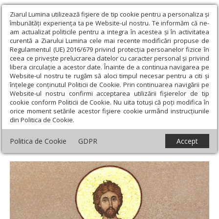
Ziarul Lumina utilizează fişiere de tip cookie pentru a personaliza și
îmbunătăți experiența ta pe Website-ul nostru. Te informăm că ne-
am actualizat politicile pentru a integra în acestea și în activitatea
curentă a Ziarului Lumina cele mai recente modificări propuse de
Regulamentul (UE) 2016/679 privind protecția persoanelor fizice în
ceea ce privește prelucrarea datelor cu caracter personal și privind
libera circulație a acestor date. Înainte de a continua navigarea pe
Website-ul nostru te rugăm să aloci timpul necesar pentru a citi și
Ziarul Lumina
›
Teologie și spiritualitate
›
Sinaxar
›
Sf. Mare Mc.
înțelege conținutul Politicii de Cookie. Prin continuarea navigării pe
Ioan cel Nou de la Suceava; Sf. Ier. Nichifor Mărturisitorul, Patriarhul
Website-ul nostru confirmi acceptarea utilizării fişierelor de tip
Constantinopolului
cookie conform Politicii de Cookie. Nu uita totuși că poți modifica în
orice moment setările acestor fişiere cookie urmând instrucțiunile
Sf. Mare Mc. Ioan cel Nou de la Suceava; Sf.
din Politica de Cookie.
Ier. Nichifor Mărturisitorul, Patriarhul
Politica de Cookie
GDPR
Accept
Constantinopolului