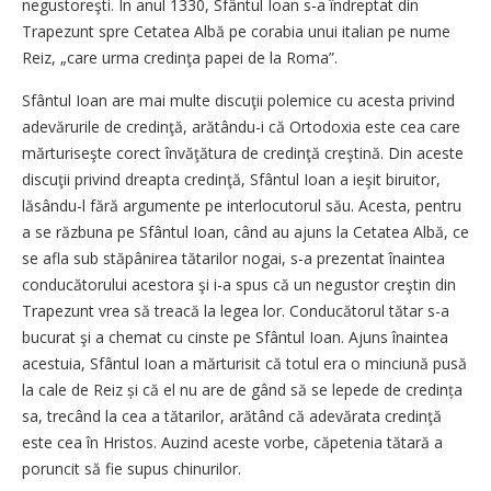
negustoreşti. În anul 1330, Sfântul Ioan s-a îndreptat din
Trapezunt spre Cetatea Albă pe corabia unui italian pe nume
Reiz, „care urma credinţa papei de la Roma”.
Sfântul Ioan are mai multe discuţii polemice cu acesta privind
adevărurile de credinţă, arătându-i că Ortodoxia este cea care
mărturiseşte corect învăţătura de credinţă creştină. Din aceste
discuţii privind dreapta credinţă, Sfântul Ioan a ieşit biruitor,
lăsându-l fără argumente pe interlocutorul său. Acesta, pentru
a se răzbuna pe Sfântul Ioan, când au ajuns la Cetatea Albă, ce
se afla sub stăpânirea tătarilor nogai, s-a prezentat înaintea
conducătorului acestora şi i-a spus că un negustor creştin din
Trapezunt vrea să treacă la legea lor. Conducătorul tătar s-a
bucurat şi a chemat cu cinste pe Sfântul Ioan. Ajuns înaintea
acestuia, Sfântul Ioan a mărturisit că totul era o minciună pusă
la cale de Reiz și că el nu are de gând să se lepede de credința
sa, trecând la cea a tătarilor, arătând că adevărata credinţă
este cea în Hristos. Auzind aceste vorbe, căpetenia tătară a
poruncit să fie supus chinurilor.