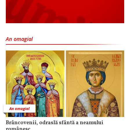
An omagial
An omagial
Brâncovenii, odraslă sfântă a neamului
românesc