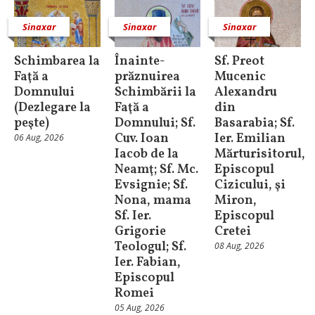
Sinaxar
Sinaxar
Sinaxar
Schimbarea la
Înainte-
Sf. Preot
Faţă a
prăznuirea
Mucenic
Domnului
Schimbării la
Alexandru
(Dezlegare la
Faţă a
din
peşte)
Domnului; Sf.
Basarabia; Sf.
Cuv. Ioan
Ier. Emilian
06 Aug, 2026
Iacob de la
Mărturisitorul,
Neamţ; Sf. Mc.
Episcopul
Evsignie; Sf.
Cizicului, şi
Nona, mama
Miron,
Sf. Ier.
Episcopul
Grigorie
Cretei
Teologul; Sf.
08 Aug, 2026
Ier. Fabian,
Episcopul
Romei
05 Aug, 2026