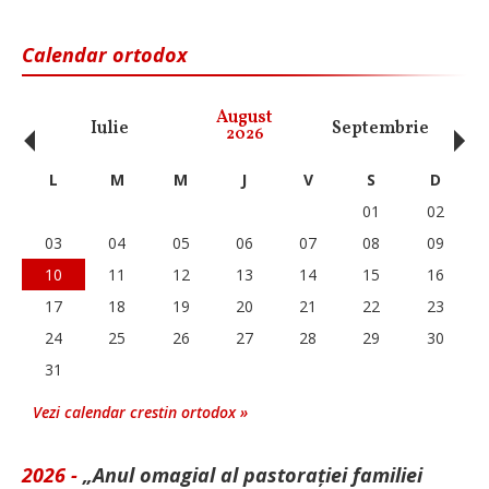
Calendar ortodox
‹
›
August
Iulie
Septembrie
O
2026
L
M
M
J
V
S
D
01
02
03
04
05
06
07
08
09
10
11
12
13
14
15
16
17
18
19
20
21
22
23
24
25
26
27
28
29
30
31
Vezi calendar crestin ortodox »
2026 -
„Anul omagial al pastorației familiei