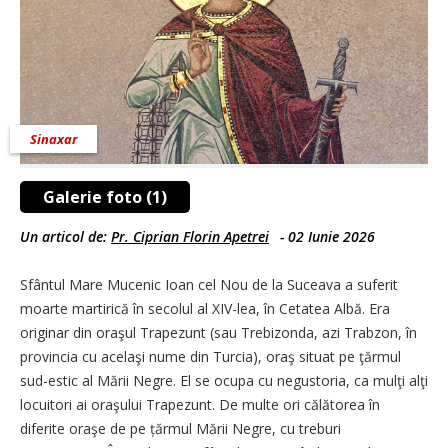
Sinaxar
Galerie foto (1)
Un articol de:
Pr. Ciprian Florin Apetrei
-
02 Iunie 2026
Sfântul Mare Mucenic Ioan cel Nou de la Suceava a suferit
moarte martirică în secolul al XIV-lea, în Cetatea Albă. Era
originar din oraşul Trapezunt (sau Trebizonda, azi Trabzon, în
provincia cu acelaşi nume din Turcia), oraş situat pe ţărmul
sud-estic al Mării Negre. El se ocupa cu negustoria, ca mulţi alţi
locuitori ai oraşului Trapezunt. De multe ori călătorea în
diferite oraşe de pe țărmul Mării Negre, cu treburi