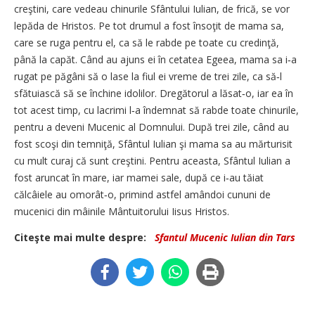
creştini, care vedeau chinurile Sfântului Iulian, de frică, se vor
lepăda de Hristos. Pe tot drumul a fost însoţit de mama sa,
care se ruga pentru el, ca să le rabde pe toate cu credinţă,
până la capăt. Când au ajuns ei în cetatea Egeea, mama sa i‑a
rugat pe păgâni să o lase la fiul ei vreme de trei zile, ca să‑l
sfătuiască să se închine idolilor. Dregătorul a lăsat‑o, iar ea în
tot acest timp, cu lacrimi l‑a îndemnat să rabde toate chinurile,
pentru a deveni Mucenic al Domnului. După trei zile, când au
fost scoşi din temniţă, Sfântul Iulian şi mama sa au mărturisit
cu mult curaj că sunt creştini. Pentru aceasta, Sfântul Iulian a
fost aruncat în mare, iar mamei sale, după ce i‑au tăiat
călcâiele au omorât‑o, primind astfel amândoi cununi de
mucenici din mâinile Mântuitorului Iisus Hristos.
Citeşte mai multe despre:
Sfantul Mucenic Iulian din Tars