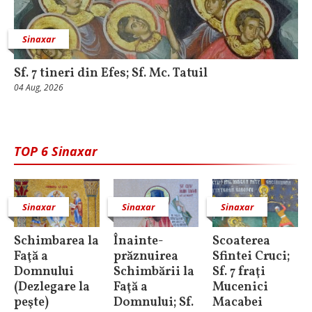
Sinaxar
Sf. 7 tineri din Efes; Sf. Mc. Tatuil
04 Aug, 2026
TOP 6 Sinaxar
Sinaxar
Sinaxar
Sinaxar
Schimbarea la
Înainte-
Scoaterea
Faţă a
prăznuirea
Sfintei Cruci;
Domnului
Schimbării la
Sf. 7 fraţi
(Dezlegare la
Faţă a
Mucenici
peşte)
Domnului; Sf.
Macabei