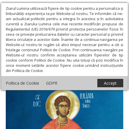
Ziarul Lumina utilizează fişiere de tip cookie pentru a personaliza și
îmbunătăți experiența ta pe Website-ul nostru. Te informăm că ne-
am actualizat politicile pentru a integra în acestea și în activitatea
curentă a Ziarului Lumina cele mai recente modificări propuse de
Regulamentul (UE) 2016/679 privind protecția persoanelor fizice în
ceea ce privește prelucrarea datelor cu caracter personal și privind
libera circulație a acestor date. Înainte de a continua navigarea pe
Website-ul nostru te rugăm să aloci timpul necesar pentru a citi și
Ziarul Lumina
›
Teologie și spiritualitate
›
Sinaxar
›
Sf. Mc. Iulian
înțelege conținutul Politicii de Cookie. Prin continuarea navigării pe
din Tars şi Afrodisie (Dezlegare la peşte)
Website-ul nostru confirmi acceptarea utilizării fişierelor de tip
cookie conform Politicii de Cookie. Nu uita totuși că poți modifica în
Sf. Mc. Iulian din Tars şi Afrodisie
orice moment setările acestor fişiere cookie urmând instrucțiunile
din Politica de Cookie.
(Dezlegare la peşte)
Politica de Cookie
GDPR
Accept