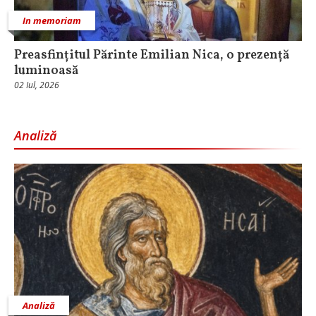
In memoriam
Preasfințitul Părinte Emilian Nica, o prezență
luminoasă
02 Iul, 2026
Analiză
Analiză