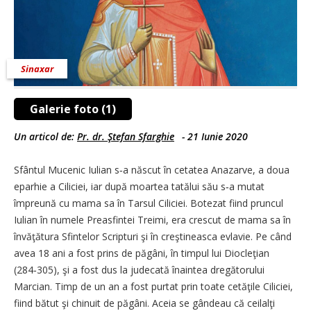
Sinaxar
Galerie foto (1)
Un articol de:
Pr. dr. Ştefan Sfarghie
-
21 Iunie 2020
Sfântul Mucenic Iulian s‑a născut în cetatea Anazarve, a doua
eparhie a Ciliciei, iar după moartea tatălui său s‑a mutat
împreună cu mama sa în Tarsul Ciliciei. Botezat fiind pruncul
Iulian în numele Preasfintei Treimi, era crescut de mama sa în
învăţătura Sfintelor Scripturi şi în creştineasca evlavie. Pe când
avea 18 ani a fost prins de păgâni, în timpul lui Diocleţian
(284‑305), şi a fost dus la judecată înaintea dregătorului
Marcian. Timp de un an a fost purtat prin toate cetăţile Ciliciei,
fiind bătut şi chinuit de păgâni. Aceia se gândeau că ceilalţi