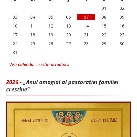
01
02
03
04
05
06
07
08
09
10
11
12
13
14
15
16
17
18
19
20
21
22
23
24
25
26
27
28
29
30
31
Vezi calendar crestin ortodox »
2026 -
„Anul omagial al pastorației familiei
creștine”