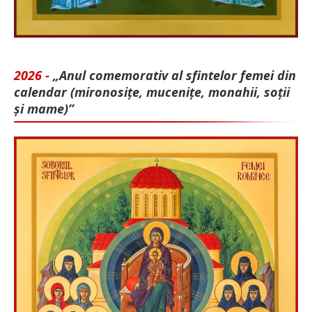
2026 -
„Anul comemorativ al sfintelor femei din
calendar (mironosițe, mu­cenițe, monahii, soții
și mame)”