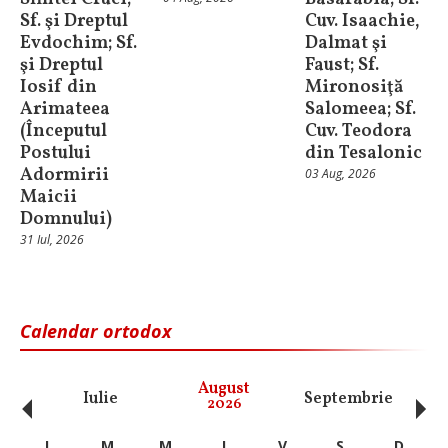
Sf. şi Dreptul
Cuv. Isaachie,
Evdochim; Sf.
Dalmat şi
şi Dreptul
Faust; Sf.
Iosif din
Mironosiţă
Arimateea
Salomeea; Sf.
(Începutul
Cuv. Teodora
Postului
din Tesalonic
Adormirii
03 Aug, 2026
Maicii
Domnului)
31 Iul, 2026
Calendar ortodox
‹
›
August
Iulie
Septembrie
O
2026
L
M
M
J
V
S
D