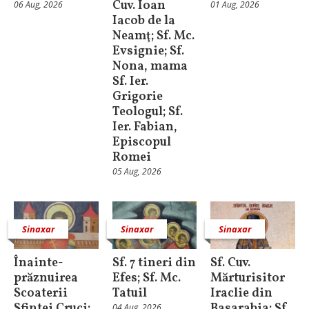
Cuv. Ioan
06 Aug, 2026
01 Aug, 2026
Iacob de la
Neamţ; Sf. Mc.
Evsignie; Sf.
Nona, mama
Sf. Ier.
Grigorie
Teologul; Sf.
Ier. Fabian,
Episcopul
Romei
05 Aug, 2026
Sinaxar
Sinaxar
Sinaxar
Înainte-
Sf. 7 tineri din
Sf. Cuv.
prăznuirea
Efes; Sf. Mc.
Mărturisitor
Scoaterii
Tatuil
Iraclie din
Sfintei Cruci;
Basarabia; Sf.
04 Aug, 2026