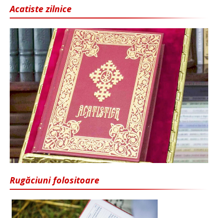
Acatiste zilnice
Rugăciuni folositoare