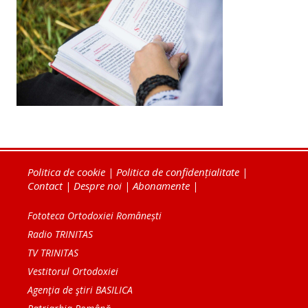
Politica de cookie
|
Politica de confidențialitate
|
Contact
|
Despre noi
|
Abonamente
|
Fototeca Ortodoxiei Românești
Radio TRINITAS
TV TRINITAS
Vestitorul Ortodoxiei
Agenţia de ştiri BASILICA