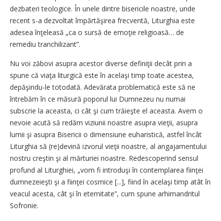
dezbateri teologice. În unele dintre bisericile noastre, unde
recent s-a dezvoltat împărtăşirea frecventă, Liturghia este
adesea înţeleasă „ca o sursă de emoţie religioasă… de
remediu tranchilizant”.
Nu voi zăbovi asupra acestor diverse definiţii decât prin a
spune că viaţa liturgică este în acelaşi timp toate acestea,
depăşindu-le totodată. Adevărata problematică este să ne
întrebăm în ce măsură poporul lui Dumnezeu nu numai
subscrie la aceasta, ci cât şi cum trăieşte el aceasta. Avem o
nevoie acută să redăm viziunii noastre asupra vieţii, asupra
lumii şi asupra Bisericii o dimensiune euharistică, astfel încât
Liturghia să (re)devină izvorul vieţii noastre, al angajamentului
nostru creştin şi al mărturiei noastre. Redescoperind sensul
profund al Liturghiei, „vom fi introduşi în contemplarea fiinţei
dumnezeieşti şi a fiinţei cosmice [...], fiind în acelaşi timp atât în
veacul acesta, cât şi în eternitate”, cum spune arhimandritul
Sofronie.