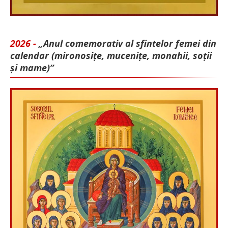
2026 -
„Anul comemorativ al sfintelor femei din
calendar (mironosițe, mu­cenițe, monahii, soții
și mame)”