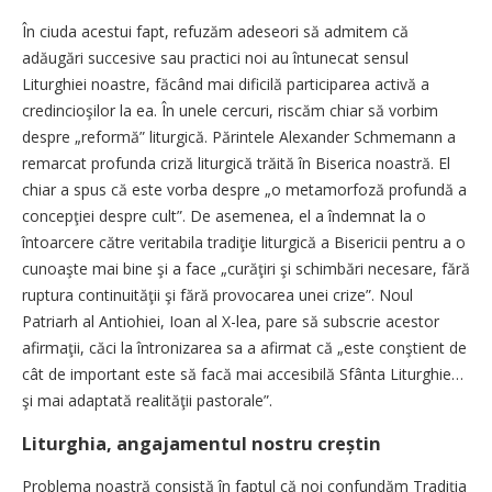
În ciuda acestui fapt, refuzăm adeseori să admitem că
adăugări succesive sau practici noi au întunecat sensul
Liturghiei noastre, făcând mai dificilă participarea activă a
credincioşilor la ea. În unele cercuri, riscăm chiar să vorbim
despre „reformă” liturgică. Părintele Alexander Schmemann a
remarcat profunda criză liturgică trăită în Biserica noastră. El
chiar a spus că este vorba despre „o metamorfoză profundă a
concepţiei despre cult”. De asemenea, el a îndemnat la o
întoarcere către veritabila tradiţie liturgică a Bisericii pentru a o
cunoaşte mai bine şi a face „curăţiri şi schimbări necesare, fără
ruptura continuităţii şi fără provocarea unei crize”. Noul
Patriarh al Antiohiei, Ioan al X-lea, pare să subscrie acestor
afirmaţii, căci la întronizarea sa a afirmat că „este conştient de
cât de important este să facă mai accesibilă Sfânta Liturghie…
şi mai adaptată realităţii pastorale”.
Liturghia, angajamentul nostru creștin
Problema noastră consistă în faptul că noi confundăm Tradiţia