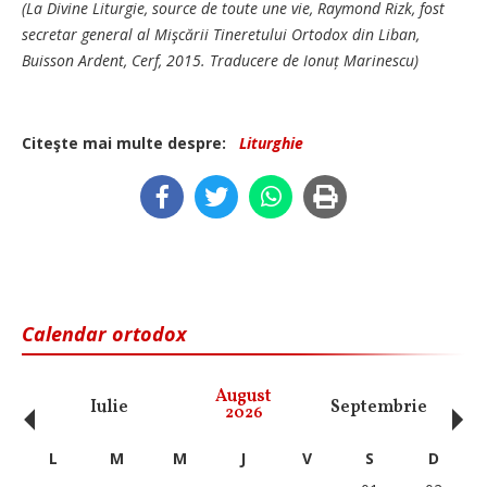
(La Divine Liturgie, source de toute une vie, Raymond Rizk, fost
secretar general al Mişcării Tineretului Ortodox din Liban,
Buisson Ardent, Cerf, 2015. Traducere de Ionuț Marinescu)
Citeşte mai multe despre:
Liturghie
Calendar ortodox
‹
›
August
Iulie
Septembrie
O
2026
L
M
M
J
V
S
D