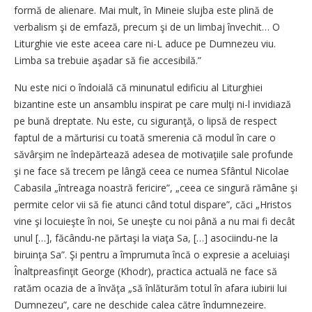
formă de alienare. Mai mult, în Mineie slujba este plină de
verbalism şi de emfază, precum şi de un limbaj învechit… O
Liturghie vie este aceea care ni-L aduce pe Dumnezeu viu.
Limba sa trebuie aşadar să fie accesibilă.”
Nu este nici o îndoială că minunatul edificiu al Liturghiei
bizantine este un ansamblu inspirat pe care mulţi ni-l invidiază
pe bună dreptate. Nu este, cu siguranţă, o lipsă de respect
faptul de a mărturisi cu toată smerenia că modul în care o
săvârşim ne îndepărtează adesea de motivaţiile sale profunde
şi ne face să trecem pe lângă ceea ce numea Sfântul Nicolae
Cabasila „întreaga noastră fericire”, „ceea ce singură rămâne şi
permite celor vii să fie atunci când totul dispare”, căci „Hristos
vine şi locuieşte în noi, Se uneşte cu noi până a nu mai fi decât
unul […], făcându-ne părtaşi la viaţa Sa, […] asociindu-ne la
biruinţa Sa”. Şi pentru a împrumuta încă o expresie a aceluiaşi
Înaltpreasfinţit George (Khodr), practica actuală ne face să
ratăm ocazia de a învăţa „să înlăturăm totul în afara iubirii lui
Dumnezeu”, care ne deschide calea către îndumnezeire.