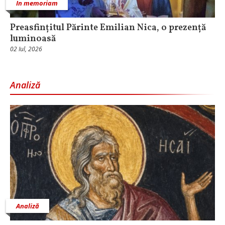
In memoriam
Preasfințitul Părinte Emilian Nica, o prezență
luminoasă
02 Iul, 2026
Analiză
Analiză