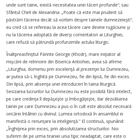
unde sunt taine, există necesitatea unei tăceri profunde”; sau
Sfântul Chiril de Alexandria: „Poa­­te că este mai prudent să
păstrăm tăcerea decât să vorbim despre tainele dumnezeieşti”;
eu cred că se refereau la acea tăcere care devine rugăciune şi
nu la tăcerea adoptată de diverşi comentatori ai Liturghiei,
care refuză să pătrundă profunzimile actului liturgic.
Înaltpreasfinţitul Părinte George (Khodr), mare iniţiator al
mişcării de reînnoire din Biserica Antiohiei, avea să afirme:
„Liturghia, domeniu prin excelenţă al prezenţei lui Dumnezeu,
ar putea să-L înghită pe Dumnezeu, fie din lipsă, fie din exces.
Din lipsă, prin absenţa unei introduceri în taina liturgică.
Sesizarea lucrurilor lui Dumnezeu nu este posibilă fără intelect,
pe care credinţa îl depăşeşte şi îmbogăţeşte, dar dezvăluirea
tainei pe care Dumnezeu a pus-o în cult este absolut necesară
oricărei întâlniri cu divinul. Lumea ortodoxă în ansamblul ei
manifestă o renunţare la inteligenţă.” El continuă, spunând:
„Înghiţirea prin exces, prin absolutizarea structurilor. Noi
suferim de pe urma tiraniei unui tipic neadaptat, care este o