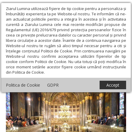
Ziarul Lumina utilizează fişiere de tip cookie pentru a personaliza și
îmbunătăți experiența ta pe Website-ul nostru. Te informăm că ne-
am actualizat politicile pentru a integra în acestea și în activitatea
curentă a Ziarului Lumina cele mai recente modificări propuse de
Regulamentul (UE) 2016/679 privind protecția persoanelor fizice în
ceea ce privește prelucrarea datelor cu caracter personal și privind
libera circulație a acestor date. Înainte de a continua navigarea pe
Website-ul nostru te rugăm să aloci timpul necesar pentru a citi și
Ziarul Lumina
›
Teologie și spiritualitate
›
Theologica
›
înțelege conținutul Politicii de Cookie. Prin continuarea navigării pe
„Dumnezeiasca Liturghie, izvorul unei vieţi întregi”
Website-ul nostru confirmi acceptarea utilizării fişierelor de tip
cookie conform Politicii de Cookie. Nu uita totuși că poți modifica în
„Dumnezeiasca Liturghie, izvorul unei vieţi
orice moment setările acestor fişiere cookie urmând instrucțiunile
din Politica de Cookie.
întregi”
Politica de Cookie
GDPR
Accept