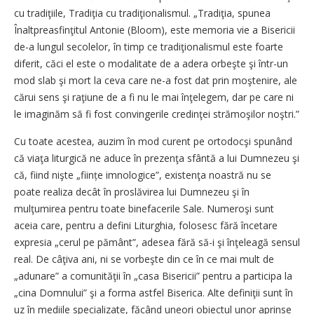
cu tradiţiile, Tradiţia cu tradiţionalismul. „Tradiţia, spunea
Înaltpreasfinţitul Antonie (Bloom), este memoria vie a Bisericii
de-a lungul secolelor, în timp ce tradiţionalismul este foarte
diferit, căci el este o modalitate de a adera orbeşte şi într-un
mod slab şi mort la ceva care ne-a fost dat prin moştenire, ale
cărui sens şi raţiune de a fi nu le mai înţelegem, dar pe care ni
le imaginăm să fi fost convingerile credinţei strămoşilor noştri.”
Cu toate acestea, auzim în mod curent pe ortodocşi spunând
că viaţa liturgică ne aduce în prezenţa sfântă a lui Dumnezeu şi
că, fiind nişte „ființe imnologice”, existenţa noastră nu se
poate realiza decât în proslăvirea lui Dumnezeu şi în
mulţumirea pentru toate binefacerile Sale. Numeroşi sunt
aceia care, pentru a defini Liturghia, folosesc fără încetare
expresia „cerul pe pământ”, adesea fără să-i şi înţeleagă sensul
real. De câţiva ani, ni se vorbeşte din ce în ce mai mult de
„adunare” a comunităţii în „casa Bisericii” pentru a participa la
„cina Domnului” şi a forma astfel Biserica. Alte definiţii sunt în
uz în mediile specializate, făcând uneori obiectul unor aprinse