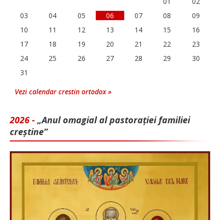
01
02
03
04
05
06
07
08
09
10
11
12
13
14
15
16
17
18
19
20
21
22
23
24
25
26
27
28
29
30
31
Vezi calendar crestin ortodox »
2026 -
„Anul omagial al pastorației familiei
creștine”