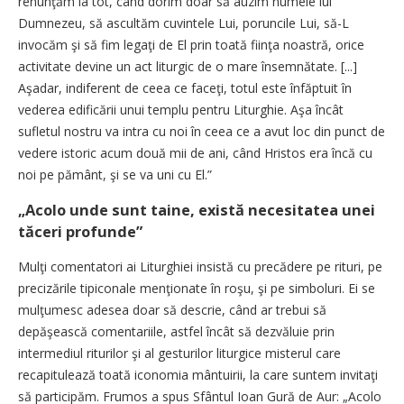
renunţăm la tot, când dorim doar să auzim numele lui
Dumnezeu, să ascultăm cuvintele Lui, poruncile Lui, să-L
invocăm şi să fim legaţi de El prin toată fiinţa noastră, orice
activitate devine un act liturgic de o mare însemnătate. [...]
Aşadar, indiferent de ceea ce faceţi, totul este înfăptuit în
vederea edificării unui templu pentru Liturghie. Aşa încât
sufletul nostru va intra cu noi în ceea ce a avut loc din punct de
vedere istoric acum două mii de ani, când Hristos era încă cu
noi pe pământ, şi se va uni cu El.”
„Acolo unde sunt taine, există necesitatea unei
tăceri profunde”
Mulţi comentatori ai Liturghiei insistă cu precădere pe rituri, pe
precizările tipiconale menţionate în roşu, şi pe simboluri. Ei se
mulţumesc adesea doar să descrie, când ar trebui să
depăşească comentariile, astfel încât să dezvăluie prin
intermediul riturilor şi al gesturilor liturgice misterul care
recapitulează toată iconomia mân­tuirii, la care suntem invitaţi
să participăm. Frumos a spus Sfântul Ioan Gură de Aur: „Acolo