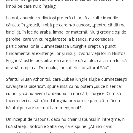
limbă pe care nu o înţeleg.
La noi, anumiţi credincioşi preferă chiar să asculte imnurile
cântate în greacă, limbă pe care n-o cunosc, „pentru că dă mai
bine” (!), în loc de arabă, limba lor maternă. Mulţi credincioşi de
parohie, care vin cu regularitate la biserică, nu consideră
participarea lor la Dumnezeiasca Liturghie drept un punct
fundamental al existenţei lor şi însuşi izvorul vieţii lor în Hristos.
Ei ignoră astfel posibilitatea care li se dă acolo, ca „inima lor să
devină templu al Domnului, iar sufletul lor altarul Său”.
Sfântul Siluan Athonitul, care „iubea lungile slujbe dumnezeieşti
săvârşite la biserică”, spune însă că nu putem „duce biserica”
cu noi şi că nu avem totdeauna cu noi cărţi liturgice. Cum să
facem deci ca să trăim Liturghia precum se pare că o făcea
băiatul pe care tocmai l-am menţionat?
Un început de răspuns, dacă nu chiar răspunsul în întregime, ni-
l dă stareţul Sofronie Saharov, care spune: „Atunci când