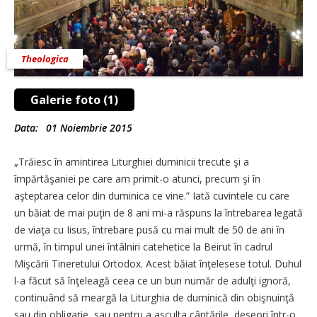
Theologica
Galerie foto (1)
Data:
01 Noiembrie 2015
„Trăiesc în amintirea Liturghiei duminicii trecute şi a
împărtăşaniei pe care am primit-o atunci, pre­cum şi în
aşteptarea celor din duminica ce vine.” Iată cuvintele cu care
un băiat de mai puţin de 8 ani mi-a răspuns la întrebarea legată
de viaţa cu Iisus, întrebare pusă cu mai mult de 50 de ani în
urmă, în timpul unei întâlniri catehetice la Beirut în cadrul
Mişcării Tineretului Ortodox. Acest băiat înţelesese totul. Duhul
l-a făcut să înţeleagă ceea ce un bun număr de adulţi ignoră,
continuând să meargă la Liturghia de duminică din obişnuinţă
sau din obligaţie, sau pentru a asculta cântările, deseori într-o