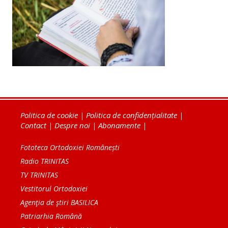
Politica de cookie
|
Politica de confidențialitate
|
Contact
|
Despre noi
|
Abonamente
|
Fototeca Ortodoxiei Românești
Radio TRINITAS
TV TRINITAS
Vestitorul Ortodoxiei
Agenţia de ştiri BASILICA
Patriarhia Română