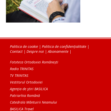
Politica de cookie
|
Politica de confidențialitate
|
Contact
|
Despre noi
|
Abonamente
|
Fototeca Ortodoxiei Românești
Radio TRINITAS
TV TRINITAS
Vestitorul Ortodoxiei
Agenţia de ştiri BASILICA
Patriarhia Română
Catedrala Mântuirii Neamului
BASILICA Travel