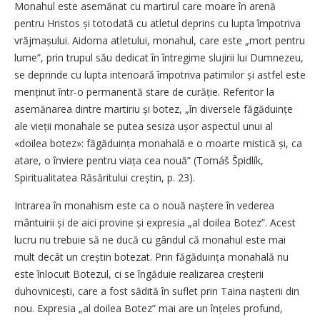
Monahul este asemănat cu martirul care moare în arenă
pentru Hristos și totodată cu atletul deprins cu lupta împotriva
vrăj­mașului. Aidoma atletului, monahul, care este „mort pentru
lume”, prin trupul său dedicat în întregime slujirii lui Dumnezeu,
se deprinde cu lupta interioară împotriva patimilor și astfel este
menținut într-o permanentă stare de curăție. Referitor la
asemănarea dintre martiriu și botez, „în diversele făgăduințe
ale vieții monahale se putea sesiza ușor aspectul unui al
«doilea botez»: făgăduința monahală e o moarte mistică și, ca
atare, o înviere pentru viața cea nouă” (Tomáš Špidlík,
Spiritualitatea Răsăritului creștin, p. 23).
Intrarea în monahism este ca o nouă naștere în vederea
mântuirii și de aici provine și expresia „al doilea Botez”. Acest
lucru nu trebuie să ne ducă cu gândul că monahul este mai
mult decât un creștin botezat. Prin făgăduința monahală nu
este înlocuit Botezul, ci se îngăduie realizarea creșterii
duhovnicești, care a fost sădită în suflet prin Taina naș­terii din
nou. Expresia „al doilea Botez” mai are un înțeles profund,