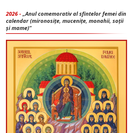
2026 -
„Anul comemorativ al sfintelor femei din
calendar (mironosițe, mu­cenițe, monahii, soții
și mame)”