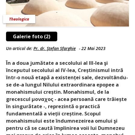
Theologica
Galerie foto (2)
Un articol de:
Pr. dr. Ştefan Sfarghie
-
22 Mai 2023
În a doua jumătate a secolului al III-lea şi
începutul secolului al IV-lea, Creștinismul intră
într-o nouă etapă a existenței sale, dezvoltându-
se de-a lungul Nilului extraordinara epopee a
monahismului creștin. Monahismul, de la
grecescul μοναχος - acea persoană care trăiește
în singurătate -, reprezintă o practică
fundamentală a vieții creștine. Scopul
monahismului este îndumnezeirea omului şi
pentru că se caută împlinirea voii lui Dumnezeu