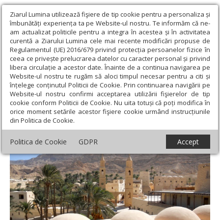
Ziarul Lumina utilizează fişiere de tip cookie pentru a personaliza și
îmbunătăți experiența ta pe Website-ul nostru. Te informăm că ne-
am actualizat politicile pentru a integra în acestea și în activitatea
curentă a Ziarului Lumina cele mai recente modificări propuse de
Regulamentul (UE) 2016/679 privind protecția persoanelor fizice în
ceea ce privește prelucrarea datelor cu caracter personal și privind
libera circulație a acestor date. Înainte de a continua navigarea pe
Website-ul nostru te rugăm să aloci timpul necesar pentru a citi și
Ziarul Lumina
›
Teologie și spiritualitate
›
Theologica
›
înțelege conținutul Politicii de Cookie. Prin continuarea navigării pe
Monahismul - viaţă pe Tabor cu Dumnezeu
Website-ul nostru confirmi acceptarea utilizării fişierelor de tip
cookie conform Politicii de Cookie. Nu uita totuși că poți modifica în
Monahismul - viaţă pe Tabor cu Dumnezeu
orice moment setările acestor fişiere cookie urmând instrucțiunile
din Politica de Cookie.
Politica de Cookie
GDPR
Accept