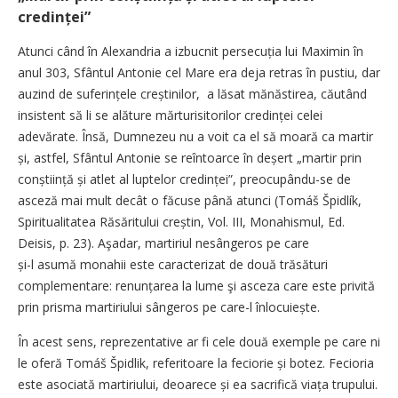
credinței”
Atunci când în Alexandria a izbucnit persecuția lui Maximin în
anul 303, Sfântul Antonie cel Mare era deja retras în pustiu, dar
auzind de suferințele creștinilor, a lăsat mănăstirea, căutând
insistent să li se alăture mărturisitorilor credinței celei
adevărate. Însă, Dumnezeu nu a voit ca el să moară ca martir
și, astfel, Sfântul Antonie se reîntoarce în deșert „martir prin
conștiință și atlet al luptelor credinței”, preocupându-se de
asceză mai mult decât o făcuse până atunci (Tomáš Špidlík,
Spiritualitatea Răsăritului creștin, Vol. III, Monahismul, Ed.
Deisis, p. 23). Aşadar, martiriul nesângeros pe care ­
și-l asumă monahii este caracterizat de două trăsături
complementare: renunțarea la lume şi asceza care este privită
prin prisma martiriului sângeros pe care-l înlo­cuiește.
În acest sens, reprezentative ar fi cele două exemple pe care ni
le oferă Tomáš Špidlik, referitoare la feciorie și botez. Fecioria
este asociată martiriului, deoarece și ea sacrifică viața trupului.