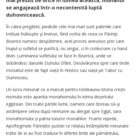
mai presus de orice în lumea aceasta, monahul
se angajează într-o necontenită luptă
duhovnicească.
În calea pregătirii, piedicile cele mai mari sunt patimile care
trebuie înăbuşite şi învinse, fiind vorba de ceea ce Părinţii
Bisericii numesc despătimire, acel proces anevoios prin care
trupul și sufletul se purifică, nu singur, ci în conlucrare cu harul
divin. Luminarea sufletului se face în Biserică, unde se
dobândesc darurile Duhului Sfânt. Desăvârșirea spre care tinde
monahul este de fapt viață în Hristos sau viață pe Tabor cu
Dumnezeu.
Un lucru minunat ce a marcat pentru totdeauna istoria crești­
nis­mului este apariția monahismului în inima deșertului
egiptean. Din toate părțile lumii, oameni care doreau să-şi
astâmpere setea după nemurire au alergat spre Egipt, țara
monahismului și patria tuturor monahilor. Foarte repede,
Apoftegmele Părinților pustiei ce relatau întâmplările minunate
trăite de ei au fost traduse în diferite limbi ale pământului,