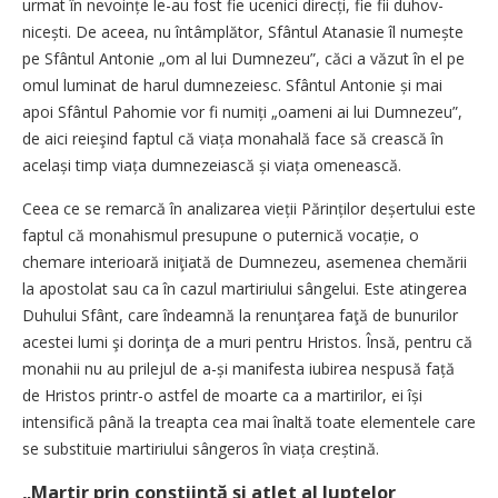
urmat în nevoințe le-au fost fie ucenici direcți, fie fii duhov­
nicești. De aceea, nu întâmplător, Sfântul Atanasie îl numește
pe Sfântul Antonie „om al lui Dumnezeu”, căci a văzut în el pe
omul luminat de harul dumnezeiesc. Sfântul Antonie și mai
apoi Sfântul Pahomie vor fi numiți „oameni ai lui Dumnezeu”,
de aici reieşind faptul că viața monahală face să crească în
același timp viața dumnezeiască și viața omenească.
Ceea ce se remarcă în analizarea vieții Părinților deșertului este
faptul că monahismul presupune o puternică vocație, o
chemare interioară iniţiată de Dumnezeu, asemenea chemării
la apostolat sau ca în cazul martiriului sângelui. Este atingerea
Duhului Sfânt, care îndeamnă la renunţarea faţă de bunurilor
acestei lumi şi dorinţa de a muri pentru Hristos. Însă, pentru că
monahii nu au prilejul de a-și manifesta iubirea nespusă față
de Hristos printr-o astfel de moarte ca a martirilor, ei își
intensifică până la treapta cea mai înaltă toate elementele care
se substituie martiriului sângeros în viața creștină.
„Martir prin conștiință și atlet al luptelor