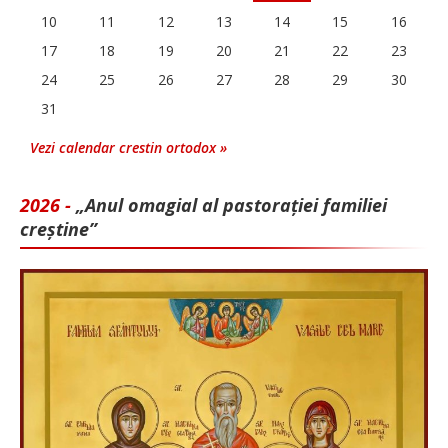
10
11
12
13
14
15
16
17
18
19
20
21
22
23
24
25
26
27
28
29
30
31
Vezi calendar crestin ortodox »
2026 -
„Anul omagial al pastorației familiei
creștine”