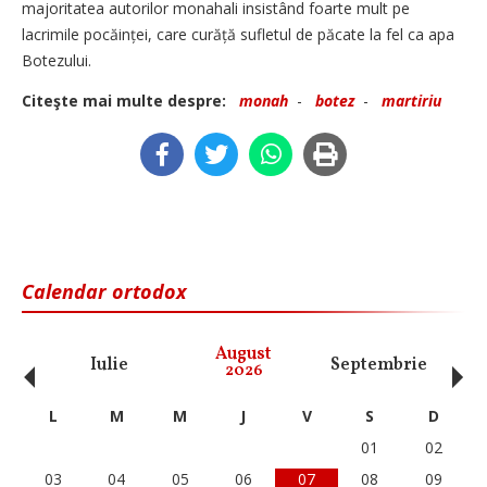
majoritatea autorilor monahali insistând foarte mult pe
lacrimile pocăinței, care curăță sufletul de păcate la fel ca apa
Botezului.
Citeşte mai multe despre:
monah
-
botez
-
martiriu
Calendar ortodox
‹
›
August
Iulie
Septembrie
O
2026
L
M
M
J
V
S
D
01
02
03
04
05
06
07
08
09