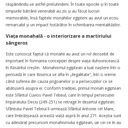
răspândindu-se astfel pretutindeni. În toate epocile și în toate
timpurile bătrânii venerabili au zis și au făcut lucruri
memorabile, însă faptele monahilor egipteni au avut un ecou
remarcabil și un impact hotărâtor în schimbarea mentali­tăților.
Viața monahală - o interiorizare a martiriului
sângeros
Este cunoscut faptul că monahii au avut un rol deosebit de
important în formarea concepției despre viața duhovnicească
în Răsăritul creștin. Monahismul egip­tean a luat naștere într-o
perioadă în care Biserica se afla în „ilegalitate”, într-o vreme
când suferea din cauza prigoanelor și a persecuțiilor ce se
abătuseră asupra ei. Conform tradiției, primul monah egiptean
este Sfântul Cuvios Pavel Tebeul, care în timpul persecuției
împăratului Deciu (249-251) se retrage în deșertul egiptean.
Sfântului Pavel Tebeul îi urmează Sfântul Antonie cel Mare,
care îmbrățișează această viață aspră în anul 271. Aceștia sunt
cu adevărat precursorii monahismului egiptean, iar cei ce le-au