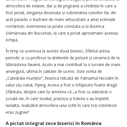
atmosfera de evlavie, dar și de prigoană a credinței în care a
fost pictat, eleganța dese­nului și sobrietatea culorilor fac din
acel paraclis o ilustrare de mare virtuozitate a artei eclesiale
românești. Asemenea se poate constata și la Biserica
Dămăroaia din București, la care a pictat aproximativ aceeași
echipă.
În timp ce ucenicea la aceste două biserici, Sfântul activa
periodic și ca profesor la atelierele de pictură și ceramică de la
Mănăstirea Neamț. Acolo a mai contribuit la o lucrare de mare
anvergură, ultima în calitate de ucenic. Este vorba de
„Catedrala mun­ților”, biserica ridicată de Patriarhul Nicodim în
satul său natal, Pipirig. Aceea a fost o înfăptuire foarte dragă
Sfântului, despre care își amintea că „a fost cu adevărat o
școală vie, în care studiul, practica și trăirea s-au împletit
laolaltă, realizând atmosfera unui schit în care toți ostenitorii
erau zugravi”.
A pictat integral zece biserici în România