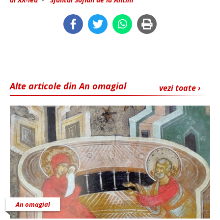
Alte articole din An omagial
vezi toate ›
An omagial