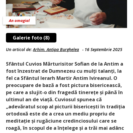
An omagial
Galerie foto (8)
Un articol de:
Arhim. Antipa Burghelea
-
16 Septembrie 2025
Sfântul Cuvios Mărturisitor Sofian de la Antim a
fost înzestrat de Dumnezeu cu mulți talanți, la
fel ca Sfântul Ierarh Martir Antim Ivireanul. O
preocupare de bază a fost pictura bisericească,
pe care a slujit-o din fragedă tinerețe și până în
ultimul an de viață. Cuviosul spunea că
„adevăratul scop al picturii bisericești în tradiția
ortodoxă este de a crea un mediu propriu de
meditație și rugăciune credinciosului care se
roagă, în scopul de a înțelege și a trăi mai adânc