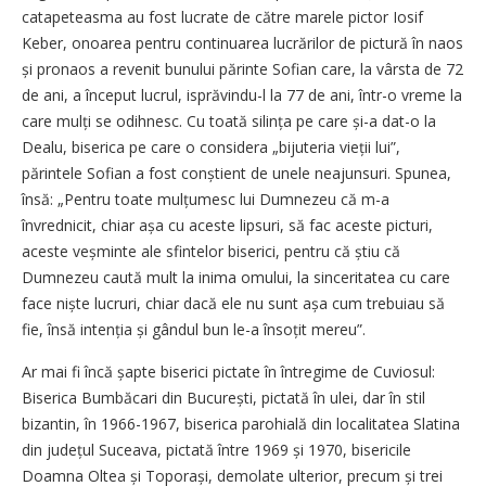
catapeteasma au fost lucrate de către marele pictor Iosif
Keber, onoarea pentru continuarea lucrărilor de pictură în naos
și pronaos a revenit bunului părinte Sofian care, la vârsta de 72
de ani, a început lucrul, isprăvindu-l la 77 de ani, într-o vreme la
care mulți se odihnesc. Cu toată silința pe care și-a dat-o la
Dealu, biserica pe care o considera „bijuteria vieții lui”,
părintele Sofian a fost conștient de unele neajunsuri. Spunea,
însă: „Pentru toate mulțumesc lui Dumnezeu că m-a
învrednicit, chiar așa cu aceste lipsuri, să fac aceste picturi,
aceste veșminte ale sfintelor biserici, pentru că știu că
Dumnezeu caută mult la inima omului, la sinceritatea cu care
face niște lucruri, chiar dacă ele nu sunt așa cum trebuiau să
fie, însă intenția și gândul bun le-a însoțit mereu”.
Ar mai fi încă șapte biserici pictate în întregime de Cuviosul:
Biserica Bumbăcari din București, pictată în ulei, dar în stil
bizantin, în 1966-1967, biserica parohială din localitatea Slatina
din județul Suceava, pictată între 1969 și 1970, bisericile
Doamna Oltea și Toporași, demolate ulterior, precum și trei