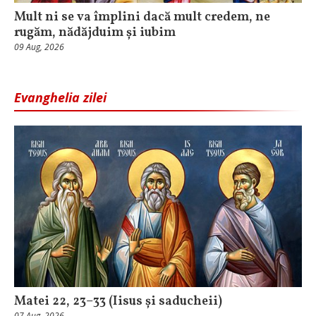
Mult ni se va împlini dacă mult credem, ne
rugăm, nădăjduim și iubim
09 Aug, 2026
Evanghelia zilei
Matei 22, 23–33 (Iisus și saducheii)
07 Aug, 2026