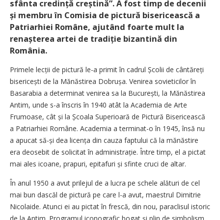
sfânta credință creștină”. A fost timp de decenii
și membru în Comisia de pictură bisericească a
Patriarhiei Române, ajutând foarte mult la
renașterea artei de tradiție bizantină din
România.
Primele lecții de pictură le-a primit în cadrul Școlii de cântăreți
bise­ricești de la Mănăstirea Dobrușa. Venirea sovieticilor în
Basarabia a determinat venirea sa la București, la Mănăstirea
Antim, unde s-a înscris în 1940 atât la Academia de Arte
Frumoase, cât și la Școala Superioară de Pictură Bisericească
a Patriarhiei Române. Academia a terminat-o în 1945, însă nu
a apucat să-și dea licența din cauza faptului că la mănăstire
era deosebit de solicitat în ad­mi­nistrație. Între timp, el a pictat
mai ales icoane, prapuri, epitafuri și sfinte cruci de altar.
În anul 1950 a avut prilejul de a lucra pe schele alături de cel
mai bun dascăl de pictură pe care l-a avut, maestrul Dimitrie
Nicolaide. Atunci ei au pictat în frescă, din nou, paraclisul istoric
de la Antim. Programul iconografic bogat și plin de simbolism,