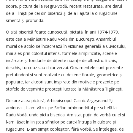
sobre, pictura de la Negru-Vodă, recent restaurată, are darul
de a-i liniști pe cei din biserică și de a-i ajuta la o rugăciune
smerită și profundă.
O altă biserică foarte cunoscută, pictată în anii 1974-1979,
este cea a Mănăstirii Radu Vodă din București. Ansamblul
mural de acolo se încadrează în viziunea generală a Cuviosului,
mai ales prin coloritul intens, formele simplificate, scenele
încărcate și fondurile de diferite nuanțe de albastru: închis,
deschis, turcoaz sau chiar verzui. Ornamentele sunt prezente
pretutindeni și sunt realizate cu desene florale, geometrice și
populare, iar alteori sunt inspirate din motivele prezente pe
stofele de veșminte preoțești lucrate la Mănăstirea Țigănești.
Despre acea pictură, Arhiepiscopul Calinic Argeșeanul își
amintea: „L-am văzut pe Sofian arhimandritul pe schelă la
Radu Vodă, unde picta biserica. Am stat puțin de vorbă cu el și
l-am lăsat în liniștea sfinților pe care-i întrupa în culoare și
rugăciune. L-am simțit copleșitor, fără vorbă. Se înțelegea, de