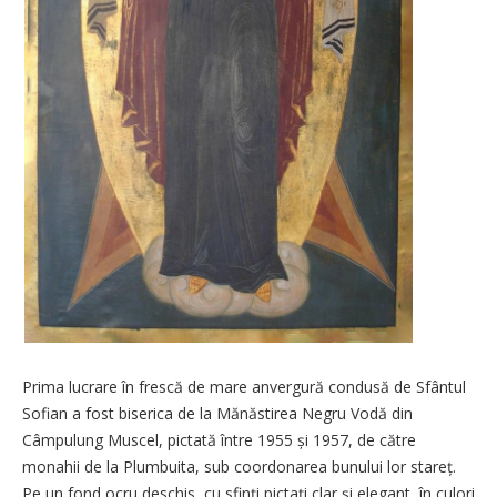
Prima lucrare în frescă de mare anvergură condusă de Sfântul
Sofian a fost biserica de la Mănăstirea Negru Vodă din
Câmpulung Muscel, pictată între 1955 și 1957, de către
monahii de la Plumbuita, sub coordonarea bunului lor stareț.
Pe un fond ocru deschis, cu sfinți pictați clar și elegant, în culori