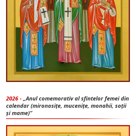
2026 -
„Anul comemorativ al sfintelor femei din
calendar (mironosițe, mu­cenițe, monahii, soții
și mame)”