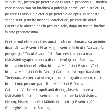
se bucură”, pictată pe peretele de răsărit al pronaosului. Inedită
este icoana mai rar întâlnită a judecății particulare a sufletului,
pe care Cuviosul a pictat-o pe peretele de apus. În această
scenă sunt și multe inscripții catehetice, pe care de altfel
Părintele le aborda des în picturile sale, după un model întâlnit
în arta protocreștină.
Printre multele biserici restaurate sub coordonarea sa amintim
doar câteva: Biserica Pitar Moș, bisericile Schitului Darvari, Sa­
pienției și „Sfântul Visarion” din București, biserica mare a
Mănăstirii Agapia, biserica din cartierul Ițcani - Suceava,
biserica din Muncel - Alba, biserica Mănăstirii Bistrița Vâlcii,
biserica Mănăstirii Celic Dere și Catedrala Mitropolitană din
Timișoara. A executat și programe iconografice pentru multe
biserici noi, precum paraclisul Mănăstirii Brâncoveanu,
Catedrala Veche Mitropolitană din Iași, biserica mare a
Mănăstirii Sihăstria, biserica seminarului de la Mănăstirea
Neamț, biserica nouă a Mănăstirii Lainici și Biserica „Sf.
Gheorghe”-Nou din București.