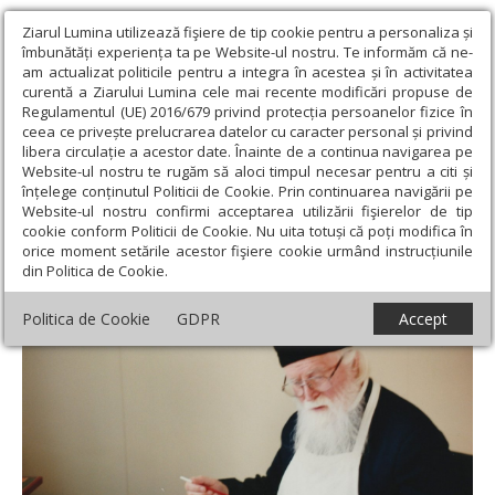
Ziarul Lumina utilizează fişiere de tip cookie pentru a personaliza și
îmbunătăți experiența ta pe Website-ul nostru. Te informăm că ne-
am actualizat politicile pentru a integra în acestea și în activitatea
curentă a Ziarului Lumina cele mai recente modificări propuse de
Regulamentul (UE) 2016/679 privind protecția persoanelor fizice în
ceea ce privește prelucrarea datelor cu caracter personal și privind
libera circulație a acestor date. Înainte de a continua navigarea pe
Website-ul nostru te rugăm să aloci timpul necesar pentru a citi și
Ziarul Lumina
›
Actualitate religioasă
›
An omagial
›
Arta
înțelege conținutul Politicii de Cookie. Prin continuarea navigării pe
Sfântului Cuvios Sofian
Website-ul nostru confirmi acceptarea utilizării fişierelor de tip
cookie conform Politicii de Cookie. Nu uita totuși că poți modifica în
Arta Sfântului Cuvios Sofian
orice moment setările acestor fişiere cookie urmând instrucțiunile
din Politica de Cookie.
Politica de Cookie
GDPR
Accept