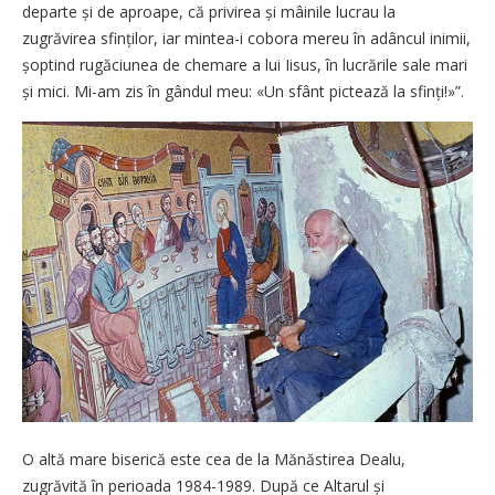
departe și de aproape, că privirea și mâinile lucrau la
zugrăvirea sfinților, iar mintea-i cobora mereu în adâncul inimii,
șoptind rugăciunea de chemare a lui Iisus, în lucrările sale mari
și mici. Mi-am zis în gândul meu: «Un sfânt pictează la sfinți!»”.
O altă mare biserică este cea de la Mănăstirea Dealu,
zugrăvită în perioada 1984-1989. După ce Altarul și