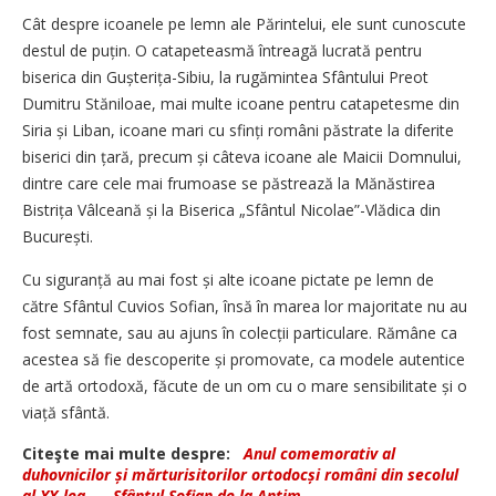
Cât despre icoanele pe lemn ale Părintelui, ele sunt cunoscute
destul de puțin. O catapeteasmă întreagă lucrată pentru
biserica din Gușterița-Sibiu, la rugămintea Sfântului Preot
Dumitru Stăniloae, mai multe icoane pentru catapetesme din
Siria și Liban, icoane mari cu sfinți români păstrate la diferite
biserici din țară, precum și câteva icoane ale Maicii Domnului,
dintre care cele mai frumoase se păstrează la Mănăstirea
Bistrița Vâlceană și la Biserica „Sfântul Nicolae”-Vlădica din
București.
Cu siguranță au mai fost și alte icoane pictate pe lemn de
către Sfântul Cuvios Sofian, însă în marea lor majoritate nu au
fost semnate, sau au ajuns în colecții particulare. Rămâne ca
acestea să fie descoperite și promovate, ca modele autentice
de artă ortodoxă, făcute de un om cu o mare sensibilitate și o
viață sfântă.
Citeşte mai multe despre:
Anul comemorativ al
duhovnicilor și mărturisitorilor ortodocși români din secolul
al XX‑lea
-
Sfântul Sofian de la Antim