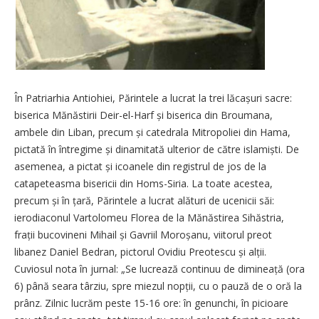
În Patriarhia Antiohiei, Părintele a lucrat la trei lăcașuri sacre:
biserica Mănăstirii Deir-el-Harf și biserica din Broumana,
ambele din Liban, precum și catedrala Mitropoliei din Hama,
pictată în întregime și dinamitată ulterior de către islamiști. De
asemenea, a pictat și icoanele din registrul de jos de la
catapeteasma bisericii din Homs-Siria. La toate acestea,
precum și în țară, Părintele a lucrat alături de ucenicii săi:
ierodiaconul Vartolomeu Florea de la Mănăstirea Sihăstria,
frații bucovineni Mihail și Gavriil Moroșanu, viitorul preot
libanez Daniel Bedran, pictorul Ovidiu Preotescu și alții.
Cuviosul nota în jurnal: „Se lucrează continuu de dimineață (ora
6) până seara târziu, spre miezul nopții, cu o pauză de o oră la
prânz. Zilnic lucrăm peste 15-16 ore: în genunchi, în picioare