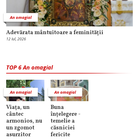
An omagial
Adevărata mântuitoare a feminității
12 Iul, 2026
TOP 6 An omagial
An omagial
An omagial
Viaţa, un
Buna
cântec
înțelegere -
armonios, nu
temelie a
un zgomot
căsniciei
asurzitor
fericite