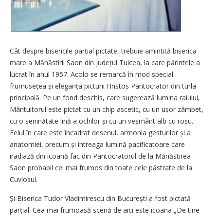
Cât despre bisericile parțial pictate, trebuie amintită biserica
mare a Mănăstirii Saon din județul Tulcea, la care părintele a
lucrat în anul 1957. Acolo se remarcă în mod special
frumusețea și eleganța picturii Hristos Pantocrator din turla
principală. Pe un fond deschis, care sugerează lumina raiului,
Mântuitorul este pictat cu un chip ascetic, cu un ușor zâmbet,
cu o seninătate lină a ochilor și cu un veșmânt alb cu roșu.
Felul în care este încadrat desenul, armonia gesturilor și a
anatomiei, precum și întreaga lumină pacificatoare care
iradiază din icoană fac din Pantocratorul de la Mănăstirea
Saon probabil cel mai frumos din toate cele păstrate de la
Cuviosul.
Și Biserica Tudor Vladimirescu din Bu­curești a fost pictată
parțial. Cea mai frumoasă scenă de aici este icoana „De tine