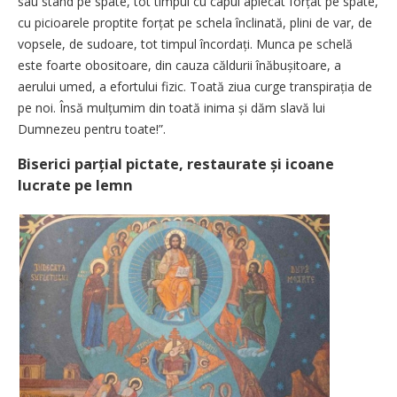
sau stând pe spate, tot timpul cu capul aplecat forțat pe spate,
cu picioarele proptite forțat pe schela înclinată, plini de var, de
vopsele, de sudoare, tot timpul încordați. Munca pe schelă
este foarte obositoare, din cauza căldurii înăbușitoare, a
aerului umed, a efortului fizic. Toată ziua curge transpirația de
pe noi. Însă mulțumim din toată inima și dăm slavă lui
Dumnezeu pentru toate!”.
Biserici parțial pictate, restaurate și icoane
lucrate pe lemn