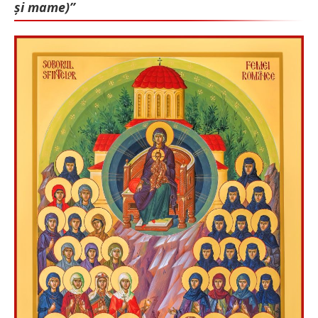
și mame)”