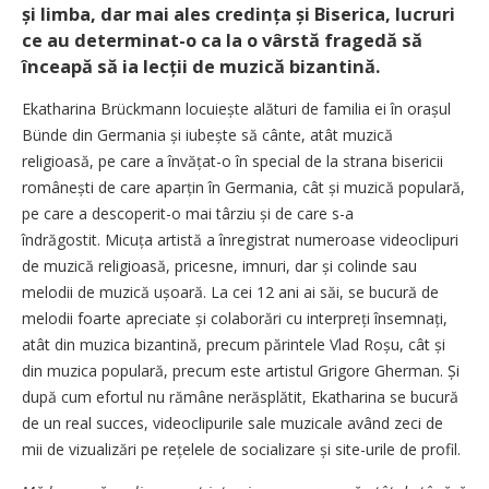
și limba, dar mai ales credința și Biserica, lucruri
ce au determinat-o ca la o vârstă fragedă să
înceapă să ia lecții de muzică bizantină.
Ekatharina Brückmann locuiește alături de ­familia ei în orașul
Bünde din Germania și iubește să cânte, atât muzică
religioasă, pe care a învățat-o în special de la strana bisericii
româ­nești de care aparțin în Germania, cât și muzică populară,
pe care a descoperit-o mai târziu și de care s-a
îndrăgostit. Micuța artistă a înregistrat numeroase videoclipuri
de muzică religioasă, pricesne, imnuri, dar și colinde sau
melodii de muzică ușoară. La cei 12 ani ai săi, se bucură de
melodii foarte apreciate și colaborări cu interpreți în­sem­nați,
atât din muzica bizantină, precum părintele Vlad Roșu, cât și
din muzica populară, precum este artistul Grigore Gherman. Și
după cum efortul nu rămâne nerăsplătit, Ekatharina se bucură
de un real succes, videoclipurile sale muzicale având zeci de
mii de vizualizări pe rețelele de socializare și site-urile de profil.