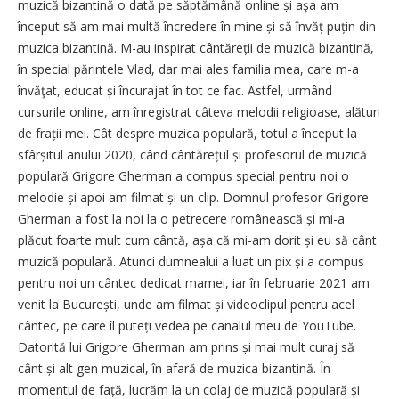
muzică bizantină o dată pe săptămână online și aşa am
început să am mai multă încredere în mine și să învăț puțin din
muzica bizantină. M-au inspirat cântăreții de muzică bizantină,
în special părintele Vlad, dar mai ales familia mea, care m-a
învăţat, educat și încurajat în tot ce fac. Astfel, urmând
cursurile online, am înregistrat câteva melodii religioase, alături
de frații mei. Cât despre muzica populară, totul a început la
sfârșitul anului 2020, când cântărețul și profesorul de muzică
populară Grigore Gherman a compus special pentru noi o
melodie și apoi am filmat și un clip. Domnul profesor Grigore
Gherman a fost la noi la o petrecere românească și mi-a
plăcut foarte mult cum cântă, așa că mi-am dorit și eu să cânt
muzică populară. Atunci dumnealui a luat un pix și a compus
pentru noi un cântec dedicat mamei, iar în februarie 2021 am
venit la București, unde am filmat și videoclipul pentru acel
cântec, pe care îl puteți vedea pe canalul meu de YouTube.
Datorită lui Grigore Gherman am prins și mai mult curaj să
cânt și alt gen muzical, în afară de muzica bizantină. În
momentul de față, lucrăm la un colaj de muzică populară și