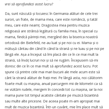
vrei să aprofundezi acest ­lucru?
Da, sunt născută și locuiesc în Germania alături de cele trei
surori, un frate, de mama mea, care este româncă, și tatăl
meu, care este neamț. Dragostea mea pentru muzica
religioasă are strânsă legătură cu familia mea, în special cu
mama, fiindcă părinții mei, mergând des la biserica noastră
ortodoxă din Bielefeld, ne-au luat și pe noi cu ei. Mama și o
mătușă cântau din când în când la strană și ne luau și pe noi pe
lângă ele. Așa a început să îmi placă din ce în ce mai mult la
strană, să învăț lucruri noi și să ne rugăm. Începusem să-mi
doresc din ce în ce mai mult să aprofundez acest lucru. Pot
spune că printre cele mai mari bucurii ale mele acum este să
cânt la strană alături de frații mei. Pe lângă asta, noi călătorim
foarte mult cu mașina, anual parcurgem mii de kilometri ca să
ne vizităm rudele, mergem în concedii tot cu mașina, iar la noi
mama pune tot timpul acatiste cântate pe muzică bizantină
sau multe alte pricesne. De aceea poate m-am apropiat mai
mult de muzica bizantină. Într-un cuvânt, mie îmi place mult să