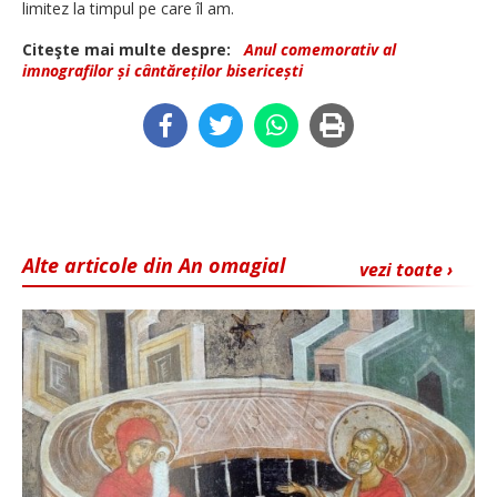
limitez la timpul pe care îl am.
Citeşte mai multe despre:
Anul comemorativ al
imnografilor și cântăreților bisericești
Alte articole din An omagial
vezi toate ›