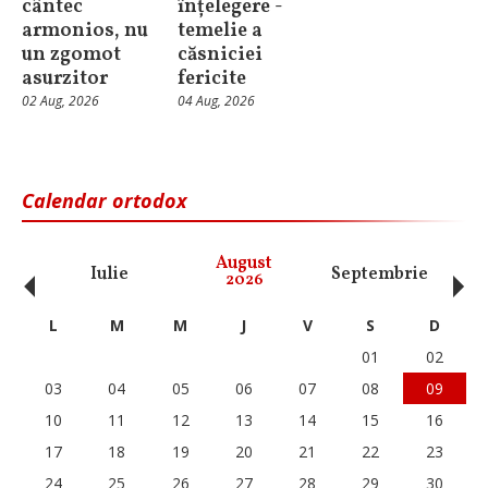
cântec
înțelegere -
armonios, nu
temelie a
un zgomot
căsniciei
asurzitor
fericite
02 Aug, 2026
04 Aug, 2026
Calendar ortodox
‹
›
August
Iulie
Septembrie
O
2026
L
M
M
J
V
S
D
01
02
03
04
05
06
07
08
09
10
11
12
13
14
15
16
17
18
19
20
21
22
23
24
25
26
27
28
29
30