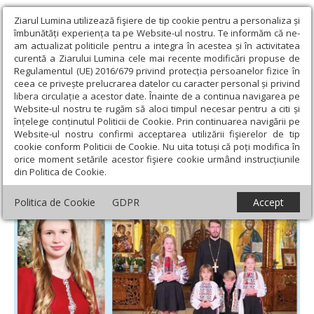
Ziarul Lumina utilizează fişiere de tip cookie pentru a personaliza și
îmbunătăți experiența ta pe Website-ul nostru. Te informăm că ne-
am actualizat politicile pentru a integra în acestea și în activitatea
curentă a Ziarului Lumina cele mai recente modificări propuse de
Regulamentul (UE) 2016/679 privind protecția persoanelor fizice în
ceea ce privește prelucrarea datelor cu caracter personal și privind
libera circulație a acestor date. Înainte de a continua navigarea pe
Website-ul nostru te rugăm să aloci timpul necesar pentru a citi și
Ziarul Lumina
›
Actualitate religioasă
›
An omagial
›
Cântare
înțelege conținutul Politicii de Cookie. Prin continuarea navigării pe
românească pentru Dumnezeu, în Germania
Website-ul nostru confirmi acceptarea utilizării fişierelor de tip
cookie conform Politicii de Cookie. Nu uita totuși că poți modifica în
Cântare românească pentru Dumnezeu, în
orice moment setările acestor fişiere cookie urmând instrucțiunile
din Politica de Cookie.
Germania
Politica de Cookie
GDPR
Accept