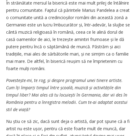
În străinătate mersul la biserică este mai mult prilej de întâlnire
pentru comunitate. Faptul că părintele Marius Pandelea a creat
o comunitate unită a cre­dincioșilor români din această zonă a
Germaniei este un lucru îmbucurător și, într-adevăr, la slujbe se
cântă muzică religioasă în română, ceea ce le alină dorul de
casă oamenilor de aici, le trezește amintiri frumoase și le dă
putere pentru încă o săptămână de muncă. Păstrăm și aici
tradițiile, mai ales de sărbătorile mari, și ne simțim ca o familie
mai mare. De altfel, în biserică reușim să ne împrietenim cu
foarte mulți români.
Povestește-mi, te rog, și despre programul unei tinere artiste.
Cum îți împarți timpul între școală, muzică și activitățile din
timpul liber? Mai ales că tu locuiești în Germania, dar vii des în
România pentru a înregistra melodii. Cum te-ai adaptat acestui
stil de viață?
Nu știu ce să zic, dacă sunt deja o artistă, dar pot spune că a fi
artist nu este ușor, pentru că este foarte mult de muncă, dar
dacă îți place și o faci din suflet, atunci totul devine mai ușor.