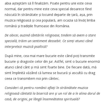
abia așteptăm să îl finalizăm. Poate pentru unii este ceva
normal, dar pentru mine este ceva special deoarece fiind
născută în străinătate și locuind departe de țară, așa, prin
muzica religioasă și cea populară, am ocazia să învăț limba
română și tradițiile frumoase din România.
De obicei, auzind cântările religioase, tindem să avem o stare
specială, trăim un sentiment deosebit. Ce simți atunci când
interpretezi muzică psaltică?
După mine, cea mai mare bucurie este când poți transmite
bucurie și dragoste celor din jur. Astfel, simt o bucurie enormă
atunci când cânt și mă simt foarte bine. De fiecare dată, mă
simt împlinită văzând că lumea se bucură și ascultă cu drag
ceea ce transmitem noi prin cântec.
Consideri că pentru românii aflați în străinătate muzica
religioasă cântată la biserică are și un rol de a le alina dorul de
casă, de origini, pe lângă însemnătatea spirituală?