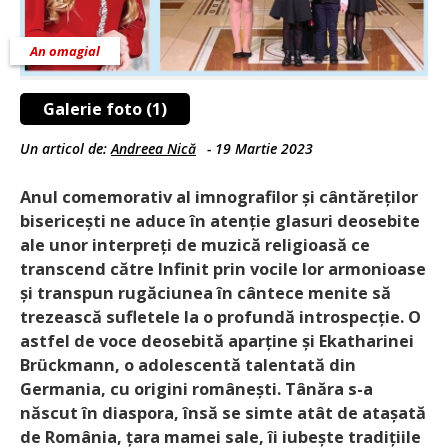
An omagial
Galerie foto (1)
Un articol de:
Andreea Nică
-
19 Martie 2023
Anul comemorativ al imnografilor și cântăreților
bisericești ne aduce în atenție glasuri deosebite
ale unor interpreți de muzică religioasă ce
transcend către Infinit prin vocile lor armonioase
și transpun rugăciunea în cântece menite să
trezească sufletele la o profundă introspecție. O
astfel de voce deosebită aparține și Ekatharinei
Brückmann, o adolescentă talentată din
Germania, cu origini românești. Tânăra s-a
născut în diaspora, însă se simte atât de atașată
de România, țara mamei sale, îi iubește tradițiile