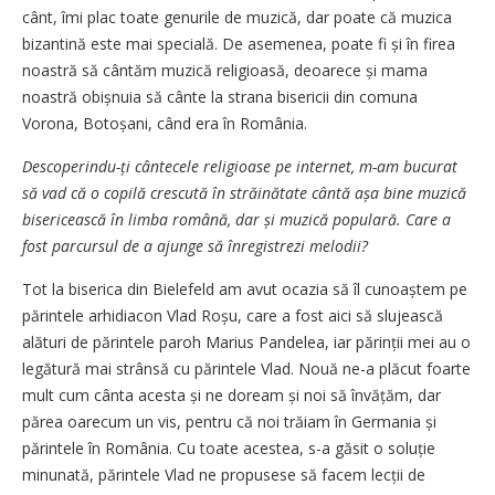
cânt, îmi plac toate genurile de muzică, dar poate că muzica
bizantină este mai specială. De asemenea, poate fi și în firea
noastră să cântăm muzică religioasă, deoarece și mama
noastră obișnuia să cânte la strana bisericii din comuna
Vorona, Botoșani, când era în România.
Descoperindu-ți cântecele religioase pe internet, m-am bucurat
să vad că o copilă crescută în străinătate cântă așa bine muzică
bisericească în limba română, dar și muzică populară. Care a
fost parcursul de a ajunge să înregistrezi melodii?
Tot la biserica din Bielefeld am avut ocazia să îl cunoaștem pe
părintele arhidiacon Vlad Roșu, care a fost aici să slujească
alături de părintele paroh Marius Pandelea, iar părinții mei au o
legătură mai strânsă cu părintele Vlad. Nouă ne-a plăcut foarte
mult cum cânta acesta și ne doream și noi să învățăm, dar
părea oarecum un vis, pentru că noi trăiam în Germania și
părintele în România. Cu toate acestea, s-a găsit o soluție
minunată, părintele Vlad ne propusese să facem lecții de