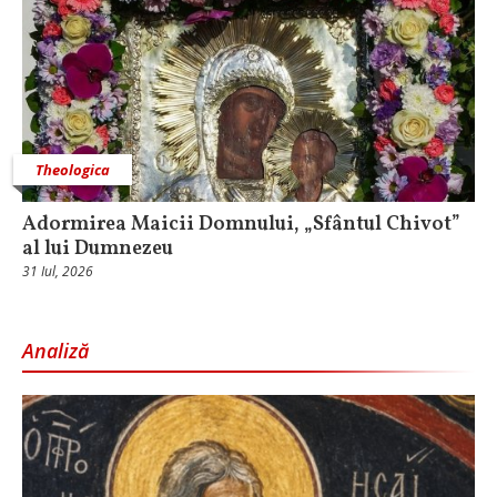
Theologica
Adormirea Maicii Domnului, „Sfântul Chivot”
al lui Dumnezeu
31 Iul, 2026
Analiză