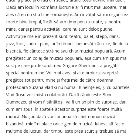
Dacă am locui în România lucrurile ar fi mult mai ușoare, mai
ales că eu nu știu bine românește. Am învățat să-mi organizez
foarte bine timpul, încât să am timp pentru toate, și pentru
mine, dar și pentru activități, care nu sunt deloc puține.
Activitățile mele în prezent sunt: teatru, balet, stepp, dans,
jazz, înot, canto, pian, iar în timpul liber învăț cântece, fie de la
biserică, fie cântece străine sau chiar muzică populară. Acum
pregătesc un colaj de muzică populară, așa cum am spus mai
sus, pe care profesorul meu Grigore Gherman l-a pregătit
special pentru mine. Voi mai avea și alte proiecte-surpriză
pregătite tot pentru mine și frații mei de către doamna
profesoară Suzana Vlad și nu numai. Bineînțeles, și cu părintele
Vlad Roșu vor exista colaborări. Dacă rânduiește Bunul
Dumnezeu și vom fi sănătoși, va fi un an plin de surprize, dar,
cum am spus, în spatele acestor surprize este foarte multă
muncă. Nu știu dacă voi continua să cânt numai muzică
bizantină, mie îmi place orice gen de muzică. Iubesc să fac o
mulțime de lucruri, dar timpul este prea scurt și trebuie să mă