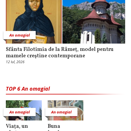
An omagial
Sfânta Filotimia de la Râmeţ, model pentru
mamele creştine contemporane
12 Iul, 2026
TOP 6 An omagial
An omagial
An omagial
Viaţa, un
Buna