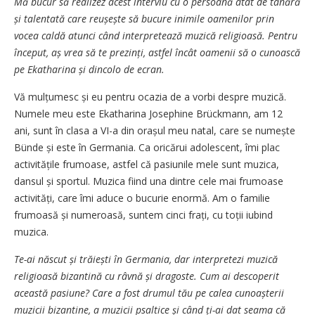
Mă bucur să realizez acest interviu cu o persoană atât de tânără
și talentată care reușește să bucure inimile oamenilor prin
vocea caldă atunci când interpretează muzică religioasă. Pentru
început, aș vrea să te pre­zinți, astfel încât oamenii să o cunoască
pe Ekatharina și dincolo de ecran.
Vă mulțumesc și eu pentru ocazia de a vorbi despre muzică.
Numele meu este Ekatharina Josephine Brückmann, am 12
ani, sunt în clasa a VI-a din orașul meu natal, care se numește
Bünde și este în Germania. Ca oricărui adolescent, îmi plac
activitățile frumoase, astfel că pasiunile mele sunt muzica,
dansul și sportul. Muzica fiind una dintre cele mai frumoase
activități, care îmi aduce o bucurie enormă. Am o familie
frumoasă și numeroasă, suntem cinci frați, cu toții iubind
muzica.
Te-ai născut și trăiești în Germania, dar interpretezi muzică
religioasă bizantină cu râvnă și dragoste. Cum ai descoperit
această pasiune? Care a fost drumul tău pe calea cunoașterii
muzicii bizantine, a muzicii psaltice și când ți-ai dat seama că