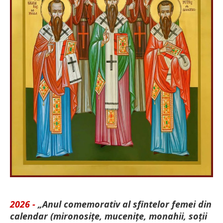
2026 -
„Anul comemorativ al sfintelor femei din
calendar (mironosițe, mu­cenițe, monahii, soții