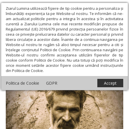
Ziarul Lumina utilizează fişiere de tip cookie pentru a personaliza și
îmbunătăți experiența ta pe Website-ul nostru. Te informăm că ne-
am actualizat politicile pentru a integra în acestea și în activitatea
curentă a Ziarului Lumina cele mai recente modificări propuse de
Regulamentul (UE) 2016/679 privind protecția persoanelor fizice în
ceea ce privește prelucrarea datelor cu caracter personal și privind
libera circulație a acestor date. Înainte de a continua navigarea pe
Website-ul nostru te rugăm să aloci timpul necesar pentru a citi și
Ziarul Lumina
›
Actualitate religioasă
›
An omagial
›
Constantin
înțelege conținutul Politicii de Cookie. Prin continuarea navigării pe
Brâncuşi, sculptor al metaforei
Website-ul nostru confirmi acceptarea utilizării fişierelor de tip
cookie conform Politicii de Cookie. Nu uita totuși că poți modifica în
Constantin Brâncuşi, sculptor al metaforei
orice moment setările acestor fişiere cookie urmând instrucțiunile
din Politica de Cookie.
Politica de Cookie
GDPR
Accept