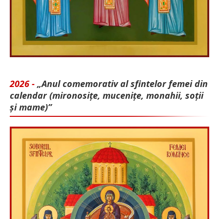
2026 -
„Anul comemorativ al sfintelor femei din
calendar (mironosițe, mu­cenițe, monahii, soții
și mame)”