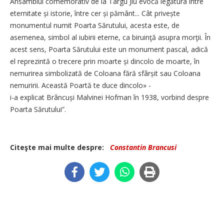
Ansamblul comemorativ de la Târgu Jiu evocă legătura între
eternitate și istorie, între cer și pământ... Cât privește
monumentul numit Poarta Sărutului, acesta este, de
asemenea, simbol al iubirii eterne, ca biruinţă asupra morţii. În
acest sens, Poarta Sărutului este un monument pascal, adică
el reprezintă o trecere prin moarte și dincolo de moarte, în
nemurirea simbolizată de Coloana fără sfârșit sau Coloana
nemuririi. Această Poartă te duce dincolo» -
i-a explicat Brâncuși Malvinei Hofman în 1938, vorbind despre
Poarta Sărutului”.
Citeşte mai multe despre:
Constantin Brancusi