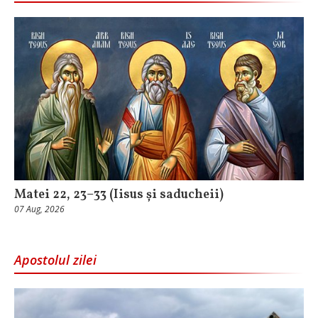
Matei 22, 23–33 (Iisus și saducheii)
07 Aug, 2026
Apostolul zilei