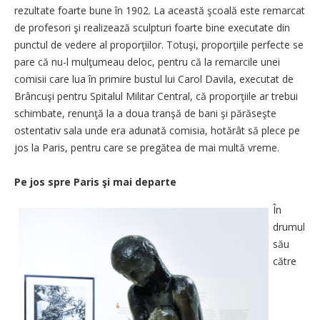
rezultate foarte bune în 1902. La această şcoală este remarcat
de profesori şi realizează sculpturi foarte bine executate din
punctul de vedere al proporţiilor. Totuşi, proporţiile perfecte se
pare că nu-l mulţumeau deloc, pentru că la remarcile unei
comisii care lua în primire bustul lui Carol Davila, executat de
Brâncuşi pentru Spitalul Militar Central, că proporţiile ar trebui
schimbate, renunţă la a doua tranşă de bani şi părăseşte
ostentativ sala unde era adunată comisia, hotărât să plece pe
jos la Paris, pentru care se pregătea de mai multă vreme.
Pe jos spre Paris şi mai departe
În
drumul
său
către