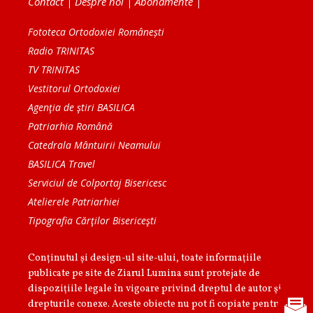
Contact
|
Despre noi
|
Abonamente
|
Fototeca Ortodoxiei Românești
Radio TRINITAS
TV TRINITAS
Vestitorul Ortodoxiei
Agenţia de ştiri BASILICA
Patriarhia Română
Catedrala Mântuirii Neamului
BASILICA Travel
Serviciul de Colportaj Bisericesc
Atelierele Patriarhiei
Tipografia Cărţilor Bisericeşti
Conținutul și design-ul site-ului, toate informaţiile
publicate pe site de Ziarul Lumina sunt protejate de
dispoziţiile legale în vigoare privind dreptul de autor şi
drepturile conexe. Aceste obiecte nu pot fi copiate pentru