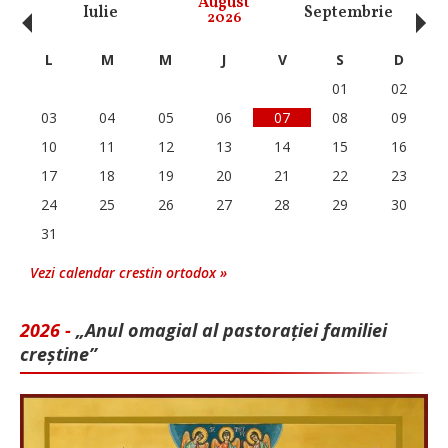
‹
›
August
Iulie
Septembrie
O
2026
L
M
M
J
V
S
D
01
02
03
04
05
06
07
08
09
10
11
12
13
14
15
16
17
18
19
20
21
22
23
24
25
26
27
28
29
30
31
Vezi calendar crestin ortodox »
2026 -
„Anul omagial al pastorației familiei
creștine”