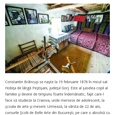
Constantin Brâncuşi se naşte la 19 februarie 1876 în micul sat
Hobiţa de lângă Peştişani, judeţul Gorj. Este al şaselea copil al
familiei şi devine de timpuriu foarte îndemânatic, fapt care-l
face să studieze la Craiova, unde mersese de adolescent, la
şcoala de arte şi meserii. Urmează, la vârsta de 22 de ani,
cursurile Şcolii de Belle Arte din Bucureşti, pe care o absolvă cu