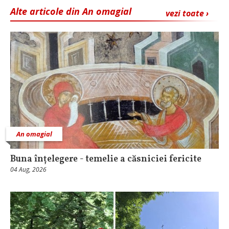
Alte articole din An omagial
vezi toate ›
An omagial
Buna înțelegere - temelie a căsniciei fericite
04 Aug, 2026