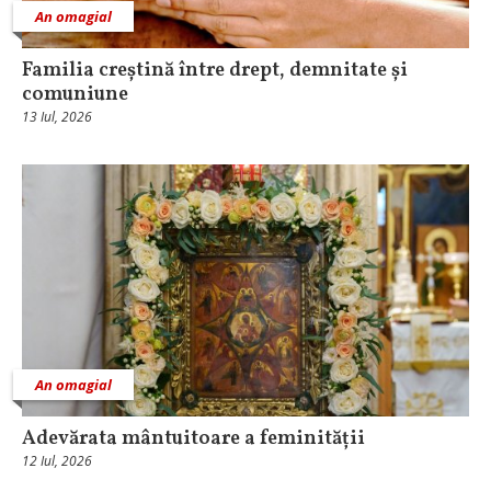
An omagial
Familia creștină între drept, demnitate și
comuniune
13 Iul, 2026
An omagial
Adevărata mântuitoare a feminității
12 Iul, 2026