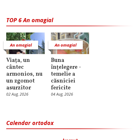
TOP 6 An omagial
An omagial
An omagial
Viaţa, un
Buna
cântec
înțelegere -
armonios, nu
temelie a
un zgomot
căsniciei
asurzitor
fericite
02 Aug, 2026
04 Aug, 2026
Calendar ortodox