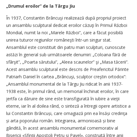
„Drumul eroilor” de la Târgu Jiu
În 1937, Constantin Brâncuşi realizează după propriul proiect
un ansamblu sculptural dedicat eroilor căzuţi în Primul Război
Mondial, numit la noi „Marele Război”, care a făcut posibilă
unirea tuturor regiunilor româneşti într-un singur stat.
Ansamblul este constituit din patru mari sculpturi, cunoscute
astăzi în general sub următoarele denumiri: „Coloana fără de
sfârşit”, „Poarta sărutului”, „Aleea scaunelor” şi „Masa tăcerii”.
Acest ansamblu sculptural este descris de Preafericitul Părinte
Patriarh Daniel în cartea „Brâncuşi, sculptor creştin ortodox”:
„Ansamblul monumental de la Târgu Jiu ridicat în anii 1937-
1938 este, în primul rând, un memorial închinat eroilor, în care
jertfa ca dăruire de sine este transfigurată în iubire a vieţii
eterne, iar în al doilea rând, o sinteză a întregii opere artistice a
lui Constantin Brâncuși, care omagiază prin ea însăși credinţa
și arta poporului român. Integrarea, armonioasă și bine
gândită, în acest ansamblu monumental comemorativ al
Bisericii «Sfinţii Apostoli Petru și Pavel», construită între anii