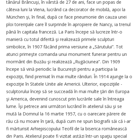
tânărul Brâncuşi, în vârstă de 27 de ani, face un popas de
câteva luni la Viena, lucrând ca decorator de mobilă, apoi la
München şi, în final, după ce face pneumonie din cauza unei
ploi torenţiale care îl surprinde în apropiere de Nancy, ia trenul
până în capitala franceză. La Paris începe să lucreze într-o
manieră cu totul diferită şi realizează primele sculpturi
simbolice, în 1907 făcând prima versiune a „Sărutului”. Tot
atunci primeşte comanda unui monument funerar pentru un
mormânt din Buzău şi realizează „Rugăciunea”. Din 1909
începe să vină periodic la Bucureşti pentru a participa la
expoziţii, fiind premiat în mai multe rânduri. În 1914 ajun­ge la o
expoziţie în Statele Unite ­ale Americii. Ulterior, expoziţiile ­
sculptorului încep să se succeadă în mai multe ţări din Europa
şi America, devenind cunoscut prin lucrările sale în întreaga
lume. Îşi petrece anii următori lucrând în atelierul său şi se
mută la Domnul la 16 martie 1957, cu o oarecare părere de
rău că nu moare în ţară, după cum ne spun biografii săi că i-ar
fi mărturisit Arhiepiscopului Teofil de la biserica românească
din Paris. Atelierul poate fi vizitat astăzi într-un spaţiu special