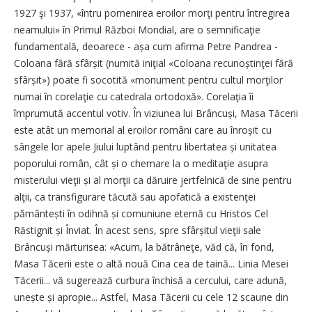
1927 şi 1937, «întru pomenirea eroilor morţi pentru întregirea
neamului» în Primul Război Mondial, are o semnificaţie
fundamentală, deoarece - așa cum afirma Petre Pandrea -
Coloana fără sfârșit (numită iniţial «Coloana recunoștinţei fără
sfârșit») poate fi socotită «monument pentru cultul morţilor
numai în corelaţie cu catedrala ortodoxă». Corelaţia îi
împrumută accentul votiv. În viziunea lui Brâncuși, Masa Tăcerii
este atât un memorial al eroilor români care au înroșit cu
sângele lor apele Jiului luptând pentru libertatea și unitatea
poporului român, cât și o chemare la o meditaţie asupra
misterului vieţii și al morţii ca dăruire jertfelnică de sine pentru
alţii, ca transfigurare tăcută sau apofatică a existenţei
pământești în odihnă și comuniune eternă cu Hristos Cel
Răstignit și Înviat. În acest sens, spre sfârșitul vieţii sale
Brâncuși mărturisea: «Acum, la bătrâneţe, văd că, în fond,
Masa Tăcerii este o altă nouă Cina cea de taină... Li­nia Mesei
Tăcerii... vă sugerează ­curbura închisă a cercului, care adună,
unește și apropie... Astfel, Masa Tăcerii cu cele 12 scaune din