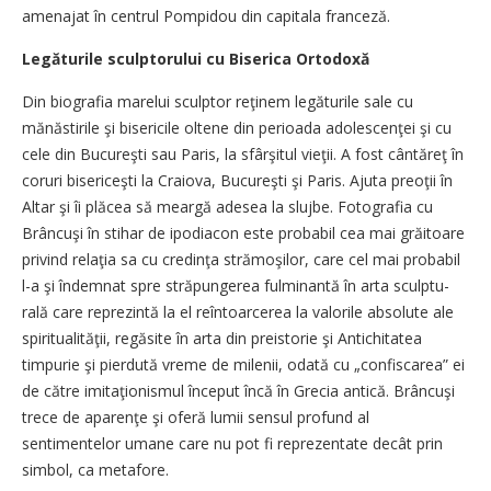
amenajat în centrul Pompidou din capitala franceză.
Legăturile sculptorului cu Biserica Ortodoxă
Din biografia marelui sculptor reţinem legăturile sale cu
mănăstirile şi bisericile oltene din perioada adolescenţei şi cu
cele din Bucureşti sau Paris, la sfârşitul vieţii. A fost cântăreţ în
coruri bisericeşti la Craiova, Bucureşti şi Paris. Ajuta preoţii în
Altar şi îi plăcea să meargă adesea la slujbe. Fotografia cu
Brâncuşi în stihar de ipodiacon este probabil cea mai grăitoare
privind relaţia sa cu ­credinţa strămoşilor, care cel mai probabil
l-a şi îndemnat spre străpungerea fulminantă în arta sculptu­
rală care reprezintă la el reîntoarcerea la valorile absolute ale
spiritualităţii, regăsite în arta din preistorie şi Antichitatea
timpurie şi pierdută vreme de milenii, odată cu „confiscarea” ei
de către imitaţionismul început încă în Grecia antică. Brâncuşi
trece de aparenţe şi oferă lumii sensul profund al
sentimentelor umane care nu pot fi reprezentate decât prin
simbol, ca metafore.