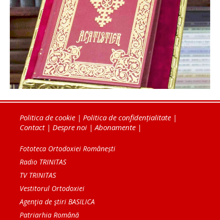
Politica de cookie
|
Politica de confidențialitate
|
Contact
|
Despre noi
|
Abonamente
|
Fototeca Ortodoxiei Românești
Radio TRINITAS
TV TRINITAS
Vestitorul Ortodoxiei
Agenţia de ştiri BASILICA
Patriarhia Română