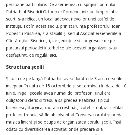
persoane particulare. De asemenea, cu sprijinul primului
Patriarh al Bisericii Ortodoxe Române, într-un timp relativ
scurt, s-a ridicat un local adecvat nevoilor unei astfel de
instituții. Tot în acest sediu, prin stăruința profesorului Ioan
Popescu Pasărea, s-a stabilit și sediul Asociației Generale a
Cântăreților Bisericești, iar ședințele și congresele de pe
parcursul perioadei interbelice ale acestei organizații s-au
desfășurat, de regulă, aici.
Structura şcolii
Școala de pe lângă Patriarhie avea durata de 3 ani, cursurile
începeau în data de 15 octombrie și se terminau în data de 10
iunie. Inițial, școala avea numai doi profesori, unul era
obligatoriu cleric și trebuia să predea Psaltirea, tipicul
bisericesc, liturgica, morala creștină și catehismul, iar celălalt
profesor trebuia să fie absolvent al Conservatorului și preda
muzica liniară și se ocupa de organizarea corului școlii, însă,
odată cu diversificarea activităților de predare și a