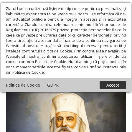
Ziarul Lumina utilizează fişiere de tip cookie pentru a personaliza și
îmbunătăți experiența ta pe Website-ul nostru. Te informăm că ne-
am actualizat politicile pentru a integra în acestea și în activitatea
curentă a Ziarului Lumina cele mai recente modificări propuse de
Regulamentul (UE) 2016/679 privind protecția persoanelor fizice în
ceea ce privește prelucrarea datelor cu caracter personal și privind
libera circulație a acestor date. Înainte de a continua navigarea pe
Website-ul nostru te rugăm să aloci timpul necesar pentru a citi și
Ziarul Lumina
›
Actualitate religioasă
›
An omagial
›
File din
înțelege conținutul Politicii de Cookie. Prin continuarea navigării pe
istoria Școlii de cântăreți bisericești de pe lângă Patriarhie (1925-
Website-ul nostru confirmi acceptarea utilizării fişierelor de tip
1947)
cookie conform Politicii de Cookie. Nu uita totuși că poți modifica în
orice moment setările acestor fişiere cookie urmând instrucțiunile
File din istoria Școlii de cântăreți bisericești
din Politica de Cookie.
de pe lângă Patriarhie (1925-1947)
Politica de Cookie
GDPR
Accept