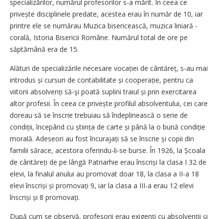
specializărilor, numărul profesorilor s-a mărit. În ceea ce
privește disciplinele predate, acestea erau în număr de 10, iar
printre ele se numărau Muzica bisericească, muzica liniară -
corală, Istoria Bisericii Române. Numărul total de ore pe
săptămână era de 15.
Alături de specializările necesare vocației de cântăreț, s-au mai
introdus și cursuri de contabilitate și cooperație, pentru ca
viitorii absolvenți să-şi poată suplini traiul și prin exercitarea
altor profesii. În ceea ce privește profilul absolventului, cei care
doreau să se înscrie trebuiau să îndeplinească o serie de
condiții, începând cu știința de carte și până la o bună condiție
morală. Adeseori au fost încurajați să se înscrie și copii din
familii sărace, acestora oferindu-li-se burse. În 1926, la Școala
de cântăreți de pe lângă Patriarhie erau înscriși la clasa I 32 de
elevi, la finalul anului au promovat doar 18, la clasa a II-a 18
elevi înscriși și promovați 9, iar la clasa a III-a erau 12 elevi
înscriși și 8 promovați.
După cum se observă, profesorii erau exi­genți cu absolvenții şi