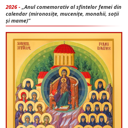
2026 -
„Anul comemorativ al sfintelor femei din
calendar (mironosițe, mu­cenițe, monahii, soții
și mame)”