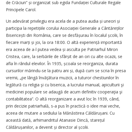
de Crăciun” și organizat sub egida Fundației Culturale Regale
Principele Carol.
Un adevărat privilegiu era acela de a putea audia și uneori și
participa la repetițiile corului Asociației Generale a Cântăreților
Bisericești din România, care se desfășurau în localul școlii, în
fiecare marți și joi, la ora 18:00. O altă experiență importantă
era aceea de a-l putea vedea și asculta pe Patriarhul Miron
Cristea, care, la serbările de sfârșit de an ori cu alte ocazii, se
afla în rândul elevilor. În 1935, școala se reorganiza, durata
cursurilor mărindu-se la patru ani și, după cum se scria în presa
vremii, „pe lângă învăţătura muzicii, a tuturor ches­tiunilor în
legătură cu religia şi cu biserica, a lucrului manual, apiculturii şi
medicinei populare se adaugă de acum definitiv cooperaţia şi
contabilitatea”. O altă reorganizare a avut loc în 1939, când,
prin decizie patriarhală, s-a pus în practică o idee mai veche,
aceea de mutare a sediului la Mănăstirea Căldărușani. Cu
această dată, arhimandritul Atanasie Dincă, starețul
Căldărușanilor, a devenit și director al școlii.