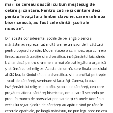
mari se cereau dascăli cu bun meșteșug de
cetire și cântare. Pentru cetire și cântare deci,
pentru învățătura limbei slavone, care era limba
bisericească, au fost cele dintâi școli ale
noastre”.
Din aceste considerente, școlile de pe lângă biserici și
mănăstiri au reprezentat multă vreme un izvor de învățătură
pentru poporul român. Modernitatea a schimbat, așa cum era
firesc, această tradiție și a diversificat învățământul laicizându-
l, chiar dacă pentru o vreme s-a mai păstrat legătura organică
și strânsă cu cel religios. Acesta din urmă, spre finalul secolului
al XIX-lea, la rândul său, s-a diversificat și s-a profilat pe trepte
- școli de cântăreți, seminare și facultăți. Cumva, la baza
învățământului religios s-a aflat școala de cântăreți, cea care
pregătea viitorul cântăreț bisericesc, omul care îl seconda pe
preot în munca de apostolat prin satele și cătunele României
vechiului regat. Școlile de cântăreți au apărut rând pe rând în
centrele eparhiale, pe lângă mănăstiri, iar prin legi, precum cea