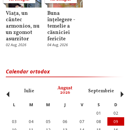
Viaţa, un
Buna
cântec
înțelegere -
armonios, nu
temelie a
un zgomot
căsniciei
asurzitor
fericite
02 Aug, 2026
04 Aug, 2026
Calendar ortodox
‹
›
August
Iulie
Septembrie
O
2026
L
M
M
J
V
S
D
01
02
03
04
05
06
07
08
09
10
11
12
13
14
15
16