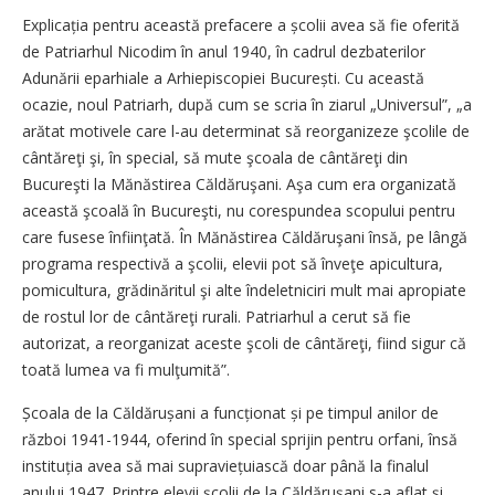
Explicația pentru această prefacere a școlii avea să fie oferită
de Patriarhul Nicodim în anul 1940, în cadrul dezbaterilor
Adunării eparhiale a Arhiepiscopiei București. Cu această
ocazie, noul Patriarh, după cum se scria în ziarul „Universul”, „a
arătat motivele care l-au determinat să reorganizeze şcolile de
cântăreţi şi, în special, să mute şcoala de cântăreţi din
Bucureşti la Mănăstirea Căldăruşani. Aşa cum era organizată
această şcoală în Bucureşti, nu corespundea scopului pentru
care fusese înfiinţată. În Mănăstirea Căldăruşani însă, pe lângă
programa respectivă a şcolii, elevii pot să înveţe apicultura,
pomicultura, grădinăritul şi alte îndeletniciri mult mai apropiate
de rostul lor de cântăreţi rurali. Patriarhul a cerut să fie
autorizat, a reorganizat aceste şcoli de cântăreţi, fiind sigur că
toată lumea va fi mulţumită”.
Școala de la Căldărușani a funcționat și pe timpul anilor de
război 1941-1944, oferind în special sprijin pentru orfani, însă
instituția avea să mai supraviețuiască doar până la finalul
anului 1947. Printre elevii școlii de la Căldărușani s-a aflat și