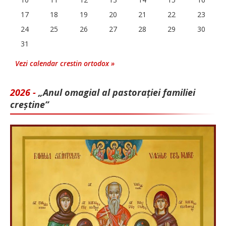
17
18
19
20
21
22
23
24
25
26
27
28
29
30
31
Vezi calendar crestin ortodox »
2026 -
„Anul omagial al pastorației familiei
creștine”