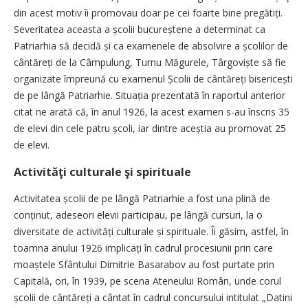
din acest motiv îi promovau doar pe cei foarte bine pregătiți.
Severitatea aceasta a școlii bucureștene a determinat ca
Patriarhia să decidă și ca examenele de absolvire a școlilor de
cântăreți de la Câmpulung, Turnu Măgurele, Târgoviște să fie
organizate împreună cu examenul Școlii de cântăreți bisericești
de pe lângă Patriarhie. Situația prezentată în raportul anterior
citat ne arată că, în anul 1926, la acest examen s-au înscris 35
de elevi din cele patru școli, iar dintre aceștia au promovat 25
de elevi.
Activităţi culturale şi spirituale
Activitatea școlii de pe lângă Patriarhie a fost una plină de
conținut, adeseori elevii participau, pe lângă cursuri, la o
diversitate de activități culturale și spirituale. Îi găsim, astfel, în
toamna anului 1926 implicați în cadrul procesiunii prin care
moaștele Sfântului Dimitrie Basarabov au fost purtate prin
Capitală, ori, în 1939, pe scena Ateneului Român, unde corul
școlii de cântăreți a cântat în cadrul concursului intitulat „Datini