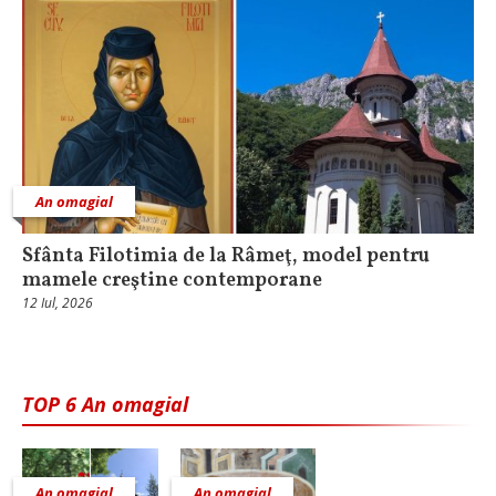
An omagial
Sfânta Filotimia de la Râmeţ, model pentru
mamele creştine contemporane
12 Iul, 2026
TOP 6 An omagial
An omagial
An omagial