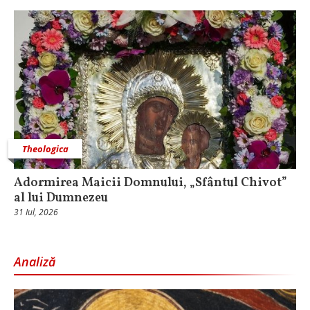
Theologica
Adormirea Maicii Domnului, „Sfântul Chivot”
al lui Dumnezeu
31 Iul, 2026
Analiză