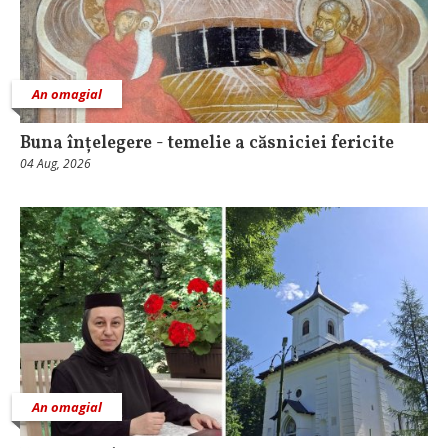
An omagial
Buna înțelegere - temelie a căsniciei fericite
04 Aug, 2026
An omagial