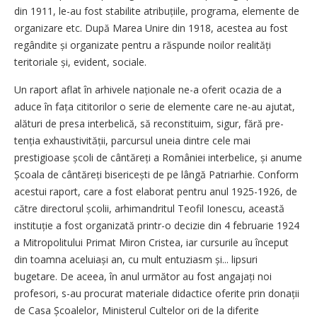
din 1911, le-au fost stabilite atribuțiile, programa, elemente de
organizare etc. După Marea Unire din 1918, acestea au fost
regândite și organizate pentru a răspunde noilor realități
teritoriale și, evident, sociale.
Un raport aflat în arhivele naționale ne-a oferit ocazia de a
aduce în fața cititorilor o serie de elemente care ne-au ajutat,
alături de presa interbelică, să reconstituim, sigur, fără pre­
tenția exhaustivității, parcursul uneia dintre cele mai
prestigioase școli de cântăreți a României interbelice, și anume
Școala de cântăreți bise­ricești de pe lângă Patriarhie. Conform
acestui raport, care a fost elaborat pentru anul 1925-1926, de
către directorul școlii, arhimandritul Teofil Ionescu, această
instituție a fost organizată printr-o decizie din 4 februarie 1924
a Mitropolitului Primat Miron Cristea, iar cursu­rile au început
din toamna aceluiași an, cu mult entuziasm și... lipsuri
bugetare. De aceea, în anul următor au fost angajați noi
profesori, s-au procurat materiale didactice oferite prin donații
de Casa Școalelor, Ministerul Cultelor ori de la diferite