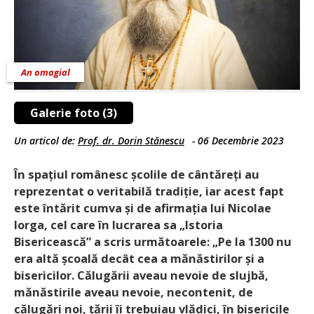
An omagial
Galerie foto (3)
Un articol de:
Prof. dr. Dorin Stănescu
-
06 Decembrie 2023
În spațiul românesc școlile de cântăreți au
reprezentat o veritabilă tradiție, iar acest fapt
este întărit cumva și de afirmația lui Nicolae
Iorga, cel care în lucrarea sa „Istoria
Bisericească” a scris următoarele: „Pe la 1300 nu
era altă școală decât cea a mănăstirilor și a
bisericilor. Călugării aveau nevoie de slujbă,
mănăstirile aveau nevoie, necontenit, de
călugări noi, țării îi trebuiau vlădici, în bisericile