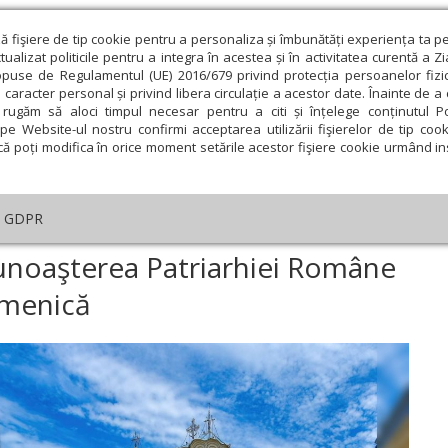
ză fişiere de tip cookie pentru a personaliza și îmbunătăți experiența ta p
alizat politicile pentru a integra în acestea și în activitatea curentă a Z
opuse de Regulamentul (UE) 2016/679 privind protecția persoanelor fizi
 caracter personal și privind libera circulație a acestor date. Înainte de 
eologie și spiritualitate
Educaţie și Cultură
Societate
rugăm să aloci timpul necesar pentru a citi și înțelege conținutul Pol
pe Website-ul nostru confirmi acceptarea utilizării fişierelor de tip cook
că poți modifica în orice moment setările acestor fişiere cookie urmând ins
An omagial
Comunicate de presă
Documentar
GDPR
ial
›
O sută de ani de la recunoaşterea Patriarhiei Române de către Patr
cunoaşterea Patriarhiei Române
umenică
ie
Februarie
Martie
Aprilie
Mai
Iunie