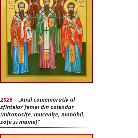
2026 -
„Anul comemorativ al
sfintelor femei din calendar
(mironosițe, mu­cenițe, monahii,
soții și mame)”