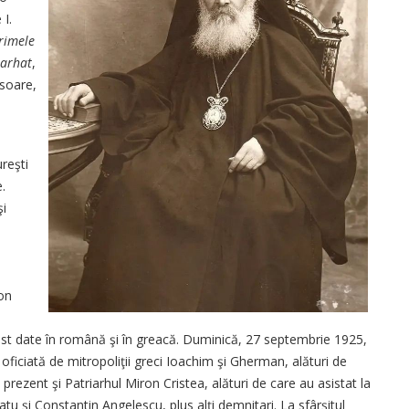
 I.
rimele
iarhat
,
isoare,
reşti
.
şi
ron
st date în română şi în greacă. Duminică, 27 septembrie 1925,
 oficiată de mitropoliţii greci Ioachim şi Gherman, alături de
t prezent şi Patriarhul Miron Cristea, alături de care au asistat la
datu şi Constantin Angelescu, plus alţi demnitari. La sfârşitul