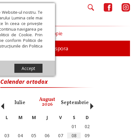
e Website-ul nostru. Te
iarului Lumina cele mai
ce în ceea ce privește
a continua navigarea pe
Opinii
Filantropie
iticii de Cookie. Prin
ie conform Politicii de
trucțiunile din Politica
In memoriam
Diaspora
Accept
iarhia Ecumenică
Calendar ortodox
‹
›
August
Iulie
Septembrie
Octombrie
Noiembri
2026
L
M
M
J
V
S
D
01
02
03
04
05
06
07
08
09