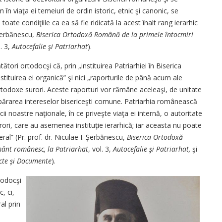
în viaţa ei temeiuri de ordin istoric, etnic şi canonic, se
toate condiţiile ca ea să fie ridicată la acest înalt rang ierarhic
 Şerbănescu,
Biserica Ortodoxă Română de la primele întocmiri
l. 3,
Autocefalie şi Patriarhat
).
ătători ortodocşi că, prin „instituirea Patriarhiei în Biserica
tuirea ei organică” şi nici „raporturile de până acum ale
ortodoxe surori. Aceste raporturi vor rămâne aceleaşi, de unitate
 apărarea intereselor bisericeşti comune. Patriarhia românească
ii noastre naţionale, în ce priveşte viaţa ei internă, o autoritate
surori, care au asemenea instituţie ierarhică; iar aceasta nu poate
eral” (Pr. prof. dr. Niculae I. Şerbănescu,
Biserica Ortodoxă
mânt românesc, la Patriarhat
, vol. 3,
Auto­cefalie şi Patriarhat,
şi
cte şi Documente
).
rtodocşi
, ci,
al prin