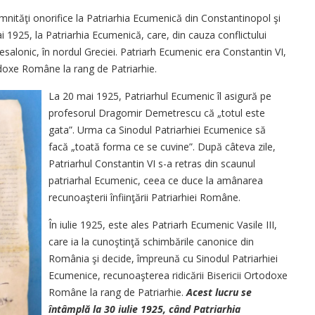
emnităţi onorifice la Patriarhia Ecumenică din Constantinopol şi
i 1925, la Patriarhia Ecumenică, care, din cauza conflictului
 Tesalonic, în nordul Greciei. Patriarh Ecumenic era Constantin VI,
odoxe Române la rang de Patriarhie.
La 20 mai 1925, Patriarhul Ecumenic îl asigură pe
profesorul Dragomir Demetrescu că „totul este
gata”. Urma ca Sinodul Patriarhiei Ecumenice să
facă „toată forma ce se cuvine”. După câteva zile,
Patriarhul Constantin VI s-a retras din scaunul
patriarhal Ecumenic, ceea ce duce la amânarea
recunoaşterii înfiinţării Patriarhiei Române.
În iulie 1925, este ales Patriarh Ecumenic Vasile III,
care ia la cunoştinţă schimbările canonice din
România şi decide, împreună cu Sinodul Patriarhiei
Ecumenice, recunoaşterea ridicării Bisericii Ortodoxe
Române la rang de Patriarhie.
Acest lucru se
întâmplă la 30 iulie 1925, când Patriarhia