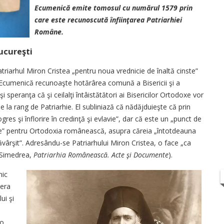
Ecumenică emite tomosul cu numărul 1579 prin
care este recunoscută înfiinţarea Patriarhiei
Române.
ucureşti
atriarhul Miron Cristea „pentru noua vrednicie de înaltă cinste”
hia Ecumenică recunoaşte hotărârea comună a Bisericii şi a
 speranţa că şi ceilalţi întâistătători ai Bisericilor Ortodoxe vor
la rang de Patriarhie. El subliniază că nădăjduieşte că prin
res şi înflorire în credinţă şi evlavie”, dar că este un „punct de
te” pentru Ortodoxia românească, asupra căreia „întotdeauna
ăvârşit”. Adresându-se Patriarhului Miron Cristea, o face „ca
t Simedrea,
Patriarhia Românească. Acte şi Documente
).
nic
 era
ui şi
 o