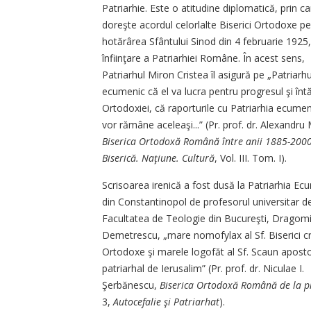
Patriarhie. Este o atitudine diplomatică, prin c
doreşte acordul celorlalte Biserici Ortodoxe p
hotărârea Sfântului Sinod din 4 februarie 1925
înfiinţare a Patriarhiei Române. În acest sens,
Patriarhul Miron Cristea îl asigură pe „Patriarhu
ecumenic că el va lucra pentru progresul şi întă
Ortodoxiei, că raporturile cu Patriarhia ecumeni
vor rămâne aceleaşi...” (Pr. prof. dr. Alexandru
Biserica Ortodoxă Română între anii 1885-2000
Biserică. Naţiune. Cultură
, Vol. III. Tom. I).
Scrisoarea irenică a fost dusă la Patriarhia E
din Constantinopol de profesorul universitar de
Facultatea de Teologie din Bucureşti, Dragomi
Demetrescu, „mare nomofylax al Sf. Biserici c
Ortodoxe şi marele logofăt al Sf. Scaun apostol
patriarhal de Ierusalim” (Pr. prof. dr. Niculae I.
Şerbănescu,
Biserica Ortodoxă Română de la pr
3,
Autocefalie şi Patriarhat
).