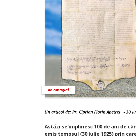
An omagial
Un articol de:
Pr. Ciprian Florin Apetrei
-
30 Iu
Astăzi se împlinesc 100 de ani de c
emis tomosul (30 iulie 1925) prin ca