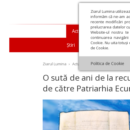
Ziarul Lumina utilizea
informăm că ne-am actu
recente modificări pr
prelucrarea datelor cu
Actualitate religioasă
T
Website-ul nostru te 
continuarea navigării 
Cookie. Nu uita totuși 
Știri
Mesaje și cuvântări
de Cookie.
Politica de Cookie
Ziarul Lumina
›
Actualitate religioasă
›
An omag
O sută de ani de la re
de către Patriarhia Ec
st
Septembrie
Octombrie
Noiembrie
Decembrie
Ianuar