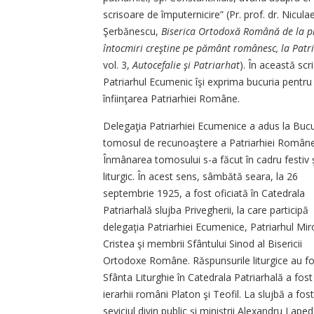
scrisoare de împuternicire” (Pr. prof. dr. Niculae
Şerbănescu,
Biserica Ortodoxă Română de la p
întocmiri creştine pe pământ românesc, la Patr
vol. 3,
Autocefalie şi Patriarhat
). În această scr
Patriarhul Ecumenic îşi exprima bucuria pentru
înfiinţarea Patriarhiei Române.
Delegaţia Patriarhiei Ecumenice a adus la Bucu
tomosul de recunoaştere a Patriarhiei Române
Înmânarea tomosului s-a făcut în cadru festiv 
liturgic. În acest sens, sâmbătă seara, la 26
septembrie 1925, a fost oficiată în Catedrala
Patriarhală slujba Privegherii, la care participă
delegaţia Patriarhiei Ecumenice, Patriarhul Mi
Cristea şi membrii Sfântului Sinod al Bisericii
Ortodoxe Române. Răspunsurile liturgice au fo
Sfânta Liturghie în Catedrala Patriarhală a fost
ierarhii români Platon şi Teofil. La slujbă a fos
seviciul divin public şi miniştrii Alexandru Lape