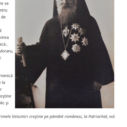
are se
entru
, de
l
rirea
că...
 Moraru,
.
cumenică
 la
r
reştine
ic şi
imele întocmiri creştine pe pământ românesc, la Patriarhat,
vol.