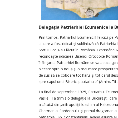
Delegaţia Patriarhiei Ecumenice la B
Prin tomos, Patriarhul Ecumenic îl felicită pe P
la care a fost ridicat şi subliniază că Patriar
Statului ce s-au făcut în România. Exprimându-şi
recunoaşte ridicarea Bisericii Ortodoxe Române 
înfiinţarea Patriarhiei Române se va aduce „prog
plecare spre o nouă şi o mai mare prosperita
de sus să se coboare tot harul şi tot darul des
spre capul unei Biserici patriarhale” (Arhim. Ti
La final de septembrie 1925, Patriarhul Ecume
Vasile III a trimis o delegaţie la Bucureşti, care
alcătuită din „mitropoliţii Ioachim al Halcedonul
Gherman al Sardeonului şi primul dragoman al
patriarhiei, Sp. Constantinidis, având asupra ei