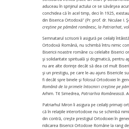
aduceau în sprijinul actului ce se săvârşea acum 
conchidea că în acel timp, deci în 1925, existau 
din Biserica Ortodoxă” (Pr. prof. dr. Niculae I.
creştine pe pământ românesc, la Patriarhat
, vo
Semnatarul scrisorii îi asigură pe ceilalţi întâist
Ortodoxă Română, nu schimbă întru nimic consti
Bisericii noastre române cu celelalte Biserici 
şi solidaritate spirituală şi dogmatică, pentru
nu are alte dorinţe decât să dea cel mult Biseric
şi un prestigiu, pe care le-au ajuns Bisericile 
fi decât spre binele şi folosul Ortodoxiei în gen
Română de la primele întocmiri creştine pe pă
Arhim. Tit Simedrea,
­Patriarhia Românească. A
Patriarhul Miron îi asigura pe ceilalţi primaţi o
că în relaţiile interortodoxe nu se schimbă nimic
din contră, creşte prestigiul Ortodoxiei în gener
ridicarea Bisericii Ortodoxe Române la rang de