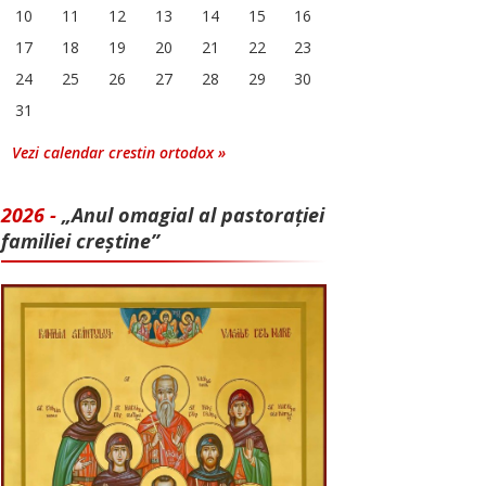
10
11
12
13
14
15
16
17
18
19
20
21
22
23
24
25
26
27
28
29
30
31
Vezi calendar crestin ortodox »
2026 -
„Anul omagial al pastorației
familiei creștine”