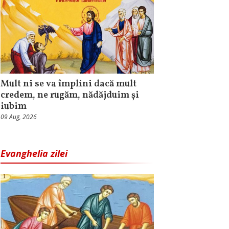
Mult ni se va împlini dacă mult
credem, ne rugăm, nădăjduim și
iubim
09 Aug, 2026
Evanghelia zilei