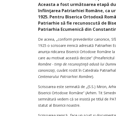
Aceasta a fost următoarea etapă dup
înfiinţarea Patriarhiei Române, ca u
1925. Pentru Biserica Ortodoxă Româ
Patriarhie să fie recunoscută de Bise
Patriarhia Ecumenică din Constanti
De aceea, „conform prevederilor canonice, Sfâ
1925 o scrisoare irenică adresată Patriarhiei E
anunța ridicarea Bisericii Ortodoxe Române la 
care au motivat această decizie” (Preafericitul
Române - timp de recunoştinţă adusă lui Dumnezeu
canonizaţi,
cuvânt rostit în Catedrala Patriarhal
Centenarului Patriarhiei Române
).
Scrisoarea este semnată de „(S.S.) Miron, Arhiep
Bisericii ­Ortodoxe Române” (Arhim. Tit Simed
semnătură vedem că se insistă pe titlul de PAT
statut al Bisericii noastre.
Scrisoarea irenică „face un scurt şi documentat i