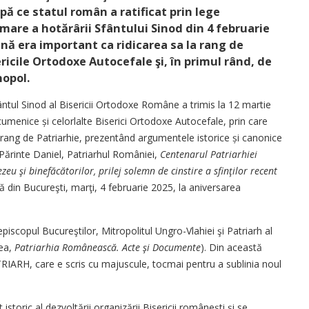
ă ce statul român a ratificat prin lege
rmare a hotărârii Sfântului Sinod din 4 februarie
nă era important ca ridicarea sa la rang de
ricile Ortodoxe Autocefale şi, în primul rând, de
nopol.
ntul Sinod al Bisericii Ortodoxe Române a trimis la 12 martie
cumenice și celorlalte Biserici Ortodoxe Autocefale, prin care
rang de Patriarhie, prezentând argumentele istorice și canonice
 Părinte Daniel, Patriarhul României,
Centenarul Patriarhiei
 şi binefăcătorilor, prilej solemn de cinstire a sfinţilor recent
ă din Bucureşti, marţi, 4 februarie 2025, la aniversarea
iscopul Bucureştilor, Mitropolitul Ungro-Vlahiei şi Patriarh al
rea,
Patriarhia Românească. Acte şi Documente
). Din această
RIARH, care e scris cu majuscule, tocmai pentru a sublinia noul
storic al dezvoltării organizării Bisericii româneşti şi se