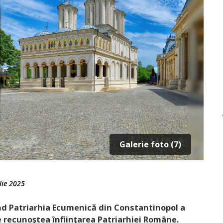
Galerie foto (7)
lie 2025
ând Patriarhia Ecumenică din Constantinopol a
re recunoştea înfiinţarea Patriarhiei Române.