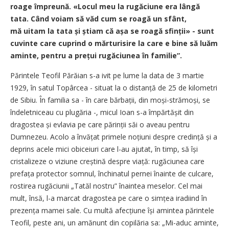
roage împreună. «Locul meu la rugăciune era lângă
tata. Când voiam să văd cum se roagă un sfânt,
mă uitam la tata și știam că așa se roagă sfinții» - sunt
cuvinte care cuprind o mărturisire la care e bine să luăm
aminte, pentru a pre­țui rugăciunea în familie”.
Părintele Teofil Părăian s-a ivit pe lume la data de 3 martie
1929, în satul Topârcea - situat la o distanță de 25 de kilometri
de Sibiu. În familia sa - în care bărbații, din moși-strămoși, se
îndeletniceau cu plugăria -, micul Ioan s-a împărtășit din
dragostea și evlavia pe care părinții săi o aveau pentru
Dumnezeu. Acolo a învățat primele noțiuni despre credință și a
deprins acele mici obiceiuri care l-au ajutat, în timp, să își
cristalizeze o viziune creștină despre viață: rugăciunea care
prefața protector somnul, închinatul pernei înainte de culcare,
rostirea rugăciunii „Tatăl nostru” înaintea meselor. Cel mai
mult, însă, l-a marcat dragostea pe care o simțea iradiind în
prezența mamei sale. Cu multă afecțiune își amintea părintele
Teofil, peste ani, un amănunt din copilăria sa: „Mi-aduc aminte,