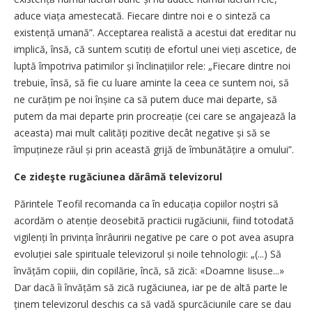
aduce viața amestecată. Fiecare dintre noi e o sinteză ca
existență umană”. Acceptarea realistă a acestui dat ereditar nu
implică, însă, că suntem scutiți de efortul unei vieți ascetice, de
luptă împotriva patimilor și înclinațiilor rele: „Fiecare dintre noi
trebuie, însă, să fie cu luare aminte la ceea ce suntem noi, să
ne curățim pe noi înșine ca să putem duce mai departe, să
putem da mai departe prin procreație (cei care se angajează la
aceasta) mai mult calități pozitive decât negative și să se
împuțineze răul și prin această grijă de îmbunătățire a omului”.
Ce zideşte rugăciunea dărâmă televizorul
Părintele Teofil recomanda ca în educația copiilor noștri să
acordăm o atenție deosebită practicii rugăciunii, fiind totodată
vigilenți în privința înrâuririi negative pe care o pot avea asupra
evoluției sale spirituale televizorul și noile tehnologii: „(...) Să
învățăm copiii, din copilărie, încă, să zică: «Doamne Iisuse...»
Dar dacă îi învățăm să zică rugăciunea, iar pe de altă parte le
ținem televizorul deschis ca să vadă spurcăciunile care se dau