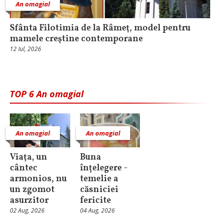
An omagial
Sfânta Filotimia de la Râmeţ, model pentru
mamele creştine contemporane
12 Iul, 2026
TOP 6 An omagial
An omagial
An omagial
Viaţa, un
Buna
cântec
înțelegere -
armonios, nu
temelie a
un zgomot
căsniciei
asurzitor
fericite
02 Aug, 2026
04 Aug, 2026