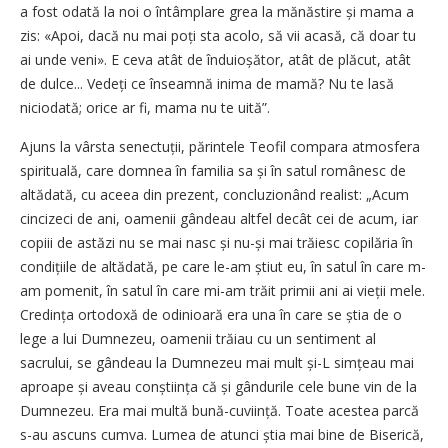
a fost odată la noi o întâmplare grea la mănăstire și mama a
zis: «Apoi, dacă nu mai poți sta acolo, să vii acasă, că doar tu
ai unde veni». E ceva atât de înduioșător, atât de plăcut, atât
de dulce... Vedeți ce înseamnă inima de mamă? Nu te lasă
niciodată; orice ar fi, mama nu te uită”.
Ajuns la vârsta senectuții, părintele Teofil compara atmosfera
spirituală, care domnea în familia sa și în satul românesc de
altădată, cu aceea din prezent, concluzionând realist: „Acum
cincizeci de ani, oamenii gândeau altfel decât cei de acum, iar
copiii de astăzi nu se mai nasc și nu-și mai trăiesc copilăria în
condițiile de altădată, pe care le-am știut eu, în satul în care m-
am pomenit, în satul în care mi-am trăit primii ani ai vieții mele.
Credința ortodoxă de odinioară era una în care se știa de o
lege a lui Dumnezeu, oamenii trăiau cu un sentiment al
sacrului, se gândeau la Dumnezeu mai mult și-L simțeau mai
aproape și aveau conștiința că și gândurile cele bune vin de la
Dumnezeu. Era mai multă bună-cuviință. Toate acestea parcă
s-au ascuns cumva. Lumea de atunci știa mai bine de Biserică,