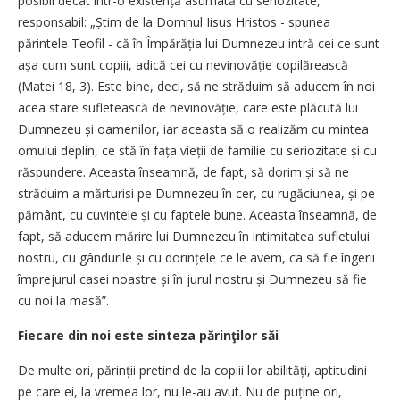
posibil decât într-o existență asumată cu seriozitate,
responsabil: „Știm de la Domnul Iisus Hristos - spunea
părintele Teofil - că în Împărăția lui Dumnezeu intră cei ce sunt
așa cum sunt copiii, adică cei cu nevi­novăție copilărească
(Matei 18,
3). Este bine, deci, să ne străduim să aducem în noi
acea stare sufletească de nevinovăție, care este plăcută lui
Dumnezeu și oamenilor, iar aceasta să o realizăm cu mintea
omului deplin, ce stă în fața vieții de familie cu seriozitate și cu
răspundere. Aceasta înseamnă, de fapt, să dorim și să ne
străduim a mărturisi pe Dumnezeu în cer, cu rugăciunea, și pe
pământ, cu cuvintele și cu faptele bune. Aceasta înseamnă, de
fapt, să aducem mărire lui Dumnezeu în intimitatea sufletului
nostru, cu gândurile și cu dorințele ce le avem, ca să fie îngerii
împrejurul casei noastre și în jurul nostru și Dumnezeu să fie
cu noi la masă”.
Fiecare din noi este sinteza părinţilor săi
De multe ori, părinții pretind de la copiii lor abilități, aptitudini
pe care ei, la vremea lor, nu le-au avut. Nu de puține ori,