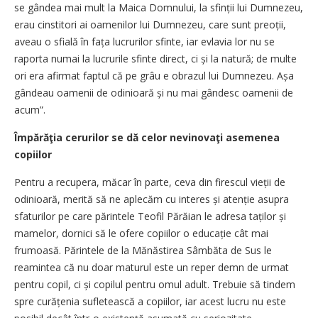
se gândea mai mult la Maica Domnului, la sfinții lui Dumnezeu,
erau cinstitori ai oamenilor lui Dumnezeu, care sunt preoții,
aveau o sfială în fața lucrurilor sfinte, iar evlavia lor nu se
raporta numai la lucrurile sfinte direct, ci și la natură; de multe
ori era afirmat faptul că pe grâu e obrazul lui Dumnezeu. Așa
gândeau oamenii de odinioară și nu mai gândesc oamenii de
acum”.
Împărăţia cerurilor se dă celor nevinovaţi asemenea
copiilor
Pentru a recupera, măcar în parte, ceva din firescul vieții de
odinioară, merită să ne aplecăm cu interes și atenție asupra
sfaturilor pe care părintele Teofil Părăian le adresa taților și
mamelor, dornici să le ofere copiilor o edu­cație cât mai
frumoasă. Părintele de la Mănăstirea Sâmbăta de Sus le
reamintea că nu doar maturul este un reper demn de urmat
pentru copil, ci și copilul pentru omul adult. Trebuie să tindem
spre curățenia sufletească a copiilor, iar acest lucru nu este