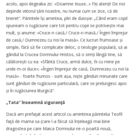
acolo, apoi degeaba zic: «Doamne Iisuse...» Fiți atenți! De noi
depinde viitorul țării noastre, nu numai cum se zice, că de
tineret”. Părintele își amintea, plin de duioșie: „Când eram copil
spuneam o rugăciune care tot pentru copii se potrivește mai
mult, și anume: «Cruce-n casă,/ Cruce-n masă,/ Îngeri împrejur
de casă,/ Dumnezeu cu noi la masă». Ce lucruri frumoase și
simple, fără să fie complicate deloc, o teologie populară, să ai
gândul la Crucea Domnului Hristos, să o simți lângă tine, să
călătorești cu ea: «Sfântă Cruce, armă dulce, fii cu mine pe
unde m-oi duce»; «Îngeri împrejur de casă, Dumnezeu cu noi la
masă» - foarte frumos - sunt așa, niște gânduri minunate care
sunt gânduri de rugăciune particulară, care se prelungesc apoi
și în rugăciunea liturgică”.
„Tata” înseamnă siguranţă
Dacă am prefaţat acest articol cu amintirea părintelui Teofil
faţă de mama sa (care l-a făcut să înțeleagă mai bine
dragostea pe care Maica Domnului ne-o poartă nouă,