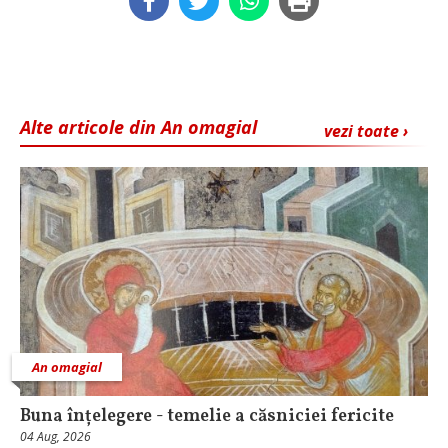
Alte articole din An omagial
vezi toate ›
An omagial
Buna înțelegere - temelie a căsniciei fericite
04 Aug, 2026