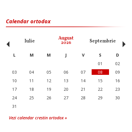
Calendar ortodox
‹
›
August
Iulie
Septembrie
O
2026
L
M
M
J
V
S
D
01
02
03
04
05
06
07
08
09
10
11
12
13
14
15
16
17
18
19
20
21
22
23
24
25
26
27
28
29
30
31
Vezi calendar crestin ortodox »