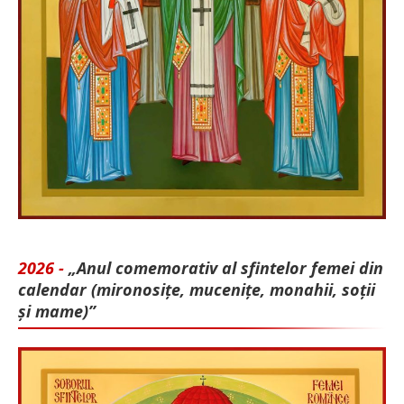
2026 -
„Anul comemorativ al sfintelor femei din
calendar (mironosițe, mu­cenițe, monahii, soții
și mame)”