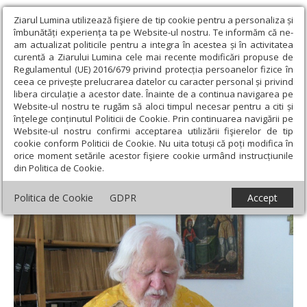
Ziarul Lumina utilizează fişiere de tip cookie pentru a personaliza și
îmbunătăți experiența ta pe Website-ul nostru. Te informăm că ne-
am actualizat politicile pentru a integra în acestea și în activitatea
curentă a Ziarului Lumina cele mai recente modificări propuse de
Regulamentul (UE) 2016/679 privind protecția persoanelor fizice în
ceea ce privește prelucrarea datelor cu caracter personal și privind
libera circulație a acestor date. Înainte de a continua navigarea pe
Website-ul nostru te rugăm să aloci timpul necesar pentru a citi și
Ziarul Lumina
›
Actualitate religioasă
›
An omagial
›
Părintele
înțelege conținutul Politicii de Cookie. Prin continuarea navigării pe
Teofil Părăian şi educaţia pentru o viață frumoasă
Website-ul nostru confirmi acceptarea utilizării fişierelor de tip
cookie conform Politicii de Cookie. Nu uita totuși că poți modifica în
Părintele Teofil Părăian şi educaţia pentru
orice moment setările acestor fişiere cookie urmând instrucțiunile
din Politica de Cookie.
o viață frumoasă
Politica de Cookie
GDPR
Accept