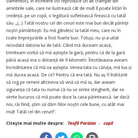
oamenilor), în încheiere voi reproduce un alt crâmpei din
amintirile sale, care ne ilustrează cât de mult îl poate întări în
credință, pe un copil, o legătură sufletească firească cu tatăl
său: „(...) Tatăl nostru cel din ceruri este mai bun decât părinții
noștri pământești. Eu mă gândesc la tatăl meu, care nu în
toate împrejurările a fost foarte bun. Totuși, nu și-a uitat
niciodată datoria lui de tată. Când mă duceam acasă,
trimiteam vorbă să mă aștepte la gară, pentru că de la gară
până acasă era o distanță de 9 kilometri. Întotdeauna aveam
încredințarea că mă va aștepta. Venea tata cu căruța, mă lua și
mă ducea acasă. De ce? Pentru că era tată. Nu aș fi îndrăznit
să rog pe nimeni alt­cineva să vină să mă ia, dar aveam
siguranța că tata nu numai că nu se simte stingherit, dar se
simte bucuros că mă poate duce la casa părintească. Iar dacă
noi, răi fiind, știm să dăm fiilor noștri cele bune, cu atât mai
mult Tatăl cel din ceruri!”.
Citeşte mai multe despre:
Teofil Paraian
-
copil