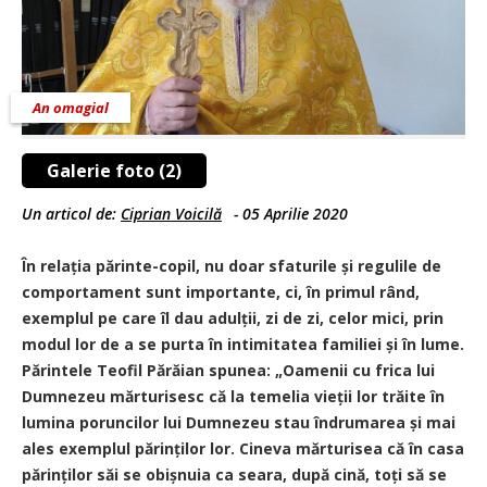
An omagial
Galerie foto (2)
Un articol de:
Ciprian Voicilă
-
05 Aprilie 2020
În relația părinte-copil, nu doar sfaturile și regulile de
comportament sunt importante, ci, în primul rând,
exemplul pe care îl dau adulții, zi de zi, celor mici, prin
modul lor de a se purta în intimitatea familiei și în lume.
Părintele Teofil Părăian spunea: „Oamenii cu frica lui
Dumnezeu mărturisesc că la temelia vieții lor trăite în
lumina poruncilor lui Dumnezeu stau îndrumarea și mai
ales exemplul părinților lor. Cineva mărturisea că în casa
părinților săi se obișnuia ca seara, după cină, toți să se