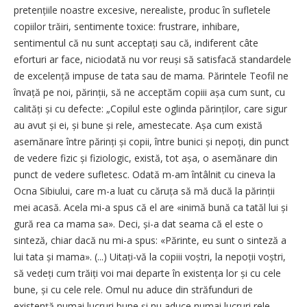
pretențiile noastre excesive, nerealiste, produc în sufletele
copiilor trăiri, sentimente toxice: frustrare, inhibare,
sentimentul că nu sunt acceptați sau că, indiferent câte
eforturi ar face, niciodată nu vor reuși să satisfacă standardele
de excelență impuse de tata sau de mama. Părintele Teofil ne
învață pe noi, părinții, să ne acceptăm copiii așa cum sunt, cu
calități și cu defecte: „Copilul este oglinda părinților, care sigur
au avut și ei, și bune și rele, amestecate. Așa cum există
asemănare între părinți și copii, între bunici și nepoți, din punct
de vedere fizic și fiziologic, există, tot așa, o asemănare din
punct de vedere sufletesc. Odată m-am întâlnit cu cineva la
Ocna Sibiului, care m-a luat cu căruța să mă ducă la părinții
mei acasă. Acela mi-a spus că el are «inimă bună ca tatăl lui și
gură rea ca mama sa». Deci, și-a dat seama că el este o
sinteză, chiar dacă nu mi-a spus: «Părinte, eu sunt o sinteză a
lui tata și mama». (...) Uitați-vă la copiii voștri, la nepoții voștri,
să vedeți cum trăiți voi mai departe în existența lor și cu cele
bune, și cu cele rele. Omul nu aduce din străfunduri de
existență numai lucruri bune și nu aduce numai lucruri rele,