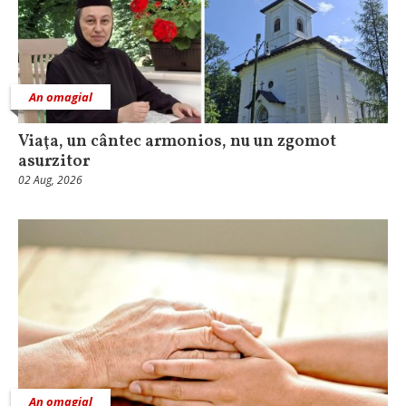
An omagial
Viaţa, un cântec armonios, nu un zgomot
asurzitor
02 Aug, 2026
An omagial