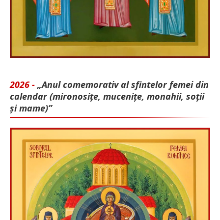
2026 -
„Anul comemorativ al sfintelor femei din
calendar (mironosițe, mu­cenițe, monahii, soții
și mame)”