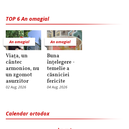
TOP 6 An omagial
An omagial
An omagial
Viaţa, un
Buna
cântec
înțelegere -
armonios, nu
temelie a
un zgomot
căsniciei
asurzitor
fericite
02 Aug, 2026
04 Aug, 2026
Calendar ortodox