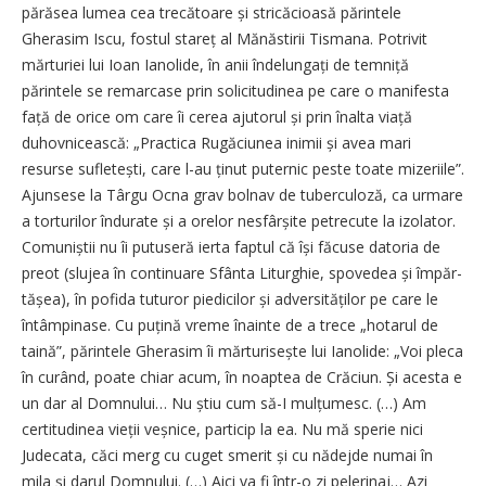
părăsea lumea cea trecătoare și stricăcioasă părintele
Gherasim Iscu, fostul stareț al Mănăstirii Tismana. Potrivit
mărturiei lui Ioan Ianolide, în anii îndelungați de temniță
părintele se remarcase prin solicitudinea pe care o manifesta
față de orice om care îi cerea ajutorul și prin înalta viață
duhovnicească: „Practica Rugăciunea inimii și avea mari
resurse sufletești, care l-au ținut puternic peste toate mizeriile”.
Ajunsese la Târgu Ocna grav bolnav de tuberculoză, ca urmare
a torturilor îndurate și a orelor ne­sfârșite petrecute la izolator.
Comuniștii nu îi putuseră ierta faptul că își făcuse datoria de
preot (slujea în continuare Sfânta Liturghie, spovedea și împăr­
tășea), în pofida tuturor piedicilor și adversităților pe care le
întâmpinase. Cu puțină vreme înainte de a trece „hotarul de
tai­nă”, părintele Gherasim îi mărturisește lui Ianolide: „Voi pleca
în curând, poate chiar acum, în noaptea de Crăciun. Și acesta e
un dar al Domnului… Nu știu cum să-I mulțumesc. (…) Am
certitudinea vieții veș­nice, particip la ea. Nu mă sperie nici
Judecata, căci merg cu cuget smerit și cu nădejde numai în
mila și darul Domnului. (…) Aici va fi într-o zi pelerinaj… Azi