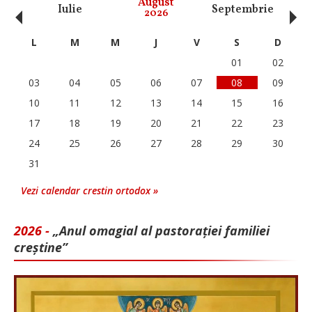
‹
›
August
Iulie
Septembrie
O
2026
L
M
M
J
V
S
D
01
02
03
04
05
06
07
08
09
10
11
12
13
14
15
16
17
18
19
20
21
22
23
24
25
26
27
28
29
30
31
Vezi calendar crestin ortodox »
2026 -
„Anul omagial al pastorației familiei
creștine”