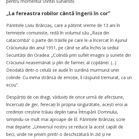
pentru momentul Sfintei Euharistii.
„La fereastra robilor cântă îngerii în cor”
Părintele Liviu Brânzaș, care a pătimit vreme de 13 ani în
temnițele comuniste, redă în volumul său „Raza din
catacombă” o parte din trăirile pe care le-a încercat în Ajunul
Crăciunului din anul 1951, pe când se afla închis la sediul
Securității din Oradea: „Colindă prin suflet ­imagini și sunete din
Crăciunul neasemănat și plin de farmec al copilăriei. (...)
Deodată dintr-o celulă se aude în surdină murmurul unei
colinde. Cu inima strânsă de emoție, îi răspund tremurat, ca un
ecou”.
Despărțiți de cei dragi, văduviți de orice urmă de afec­țiune,
încercuiți de ger, ferecați în propria singurătate, acești eroi ai
credinței creștine trăiau deplin taina Întrupării Domnului,
simțindu-se mult mai aproape de El. Părintele Brânzaș scrie
mai departe: „Universul nostru se reduce la acest capăt de
beci, unde ne privim printr-o deschizătură în zid și ne