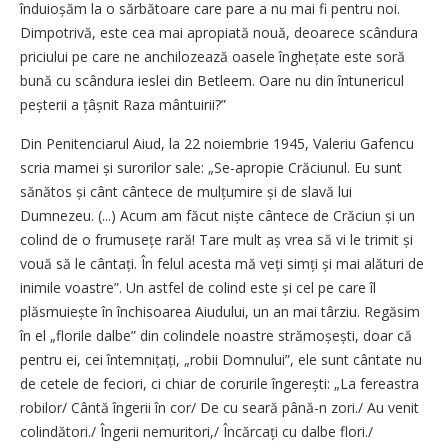
înduioșăm la o sărbătoare care pare a nu mai fi pentru noi.
Dimpotrivă, este cea mai apropiată nouă, deoarece scândura
priciului pe care ne anchilozează oasele înghețate este soră
bună cu scândura ieslei din Betleem. Oare nu din întunericul
peșterii a țâșnit Raza mântuirii?”
Din Penitenciarul Aiud, la 22 noiembrie 1945, Valeriu Gafencu
scria mamei și surorilor sale: „Se-apropie Crăciunul. Eu sunt
sănătos și cânt cântece de mulțumire și de slavă lui
Dumnezeu. (...) Acum am făcut niște cântece de Crăciun și un
colind de o frumusețe rară! Tare mult aș vrea să vi le trimit și
vouă să le cântați. În felul acesta mă veți simți și mai alături de
inimile voastre”. Un astfel de colind este și cel pe care îl
plăsmuiește în închisoarea Aiudului, un an mai târziu. Regăsim
în el „florile dalbe” din colindele noastre stră­mo­șești, doar că
pentru ei, cei întemnițați, „robii Domnului”, ele sunt cântate nu
de cetele de feciori, ci chiar de corurile îngerești: „La fereastra
robilor/ Cântă îngerii în cor/ De cu seară până-n zori./ Au venit
colindători./ Îngerii nemuritori,/ Încăr­cați cu dalbe flori./