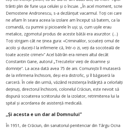
trânti plin de furie ușa celulei și o încuie. „În acel moment, scrie
Demostene Andronescu, s-a dezlănțuit vacarmul. Toți cei care
ne aflam în seara aceea la izolare am început să batem, ca la
comandă, cu pumnii și picioarele în uși; și, cum ușile erau
metalice, zgomotul produs de aceste bătăi era asurzitor. (…)
Toți strigam cât ne ținea gura: «Criminalilor, scoateți omul de
acolo și duceți-l la infirmerie că, într-o zi, veți da socoteală de
toate aceste crime!»” Acel bătrân era nimeni altul decât
Constantin Gane, autorul „Trecutelor vieți de doamne și
domnițe”. La acea dată avea 75 de ani. Comuniștii îl mutaseră
de la infirmeria închisorii, deși era distrofic, și îl băgaseră la
carceră. În cele din urmă, văzând rezistența îndârjită a celorlalți
deținuți, directorul închisorii, colonelul Crăciun, este nevoit să
dispună scoaterea scriitorului de la izolator, retrimiterea lui la
spital și acordarea de asistență medicală.
„Și acesta e un dar al Domnului”
În 1951, de Crăciun, din sanatoriul-penitenciar din Târgu Ocna