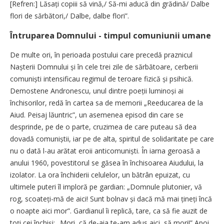
[Refren:] Lăsați copiii să vină,/ Să-mi aducă din grădină/ Dalbe
flori de sărbători,/ Dalbe, dalbe flori”.
Întruparea Domnului - timpul comuniunii umane
De multe ori, în perioada postului care precedă praznicul
Nașterii Domnului și în cele trei zile de sărbătoare, cerberii
comuniști intensificau regimul de teroare fizică și psihică.
Demostene Andronescu, unul dintre poeții luminoși ai
închisorilor, redă în cartea sa de memorii „Reeducarea de la
Aiud. Peisaj lăuntric”, un asemenea episod din care se
desprinde, pe de o parte, cruzimea de care puteau să dea
dovadă comuniștii, iar pe de alta, spiritul de solidaritate pe care
nu o dată l-au arătat eroii anticomuniști. În iarna geroasă a
anului 1960, povestitorul se găsea în închisoarea Aiudului, la
izolator. La ora închiderii celulelor, un bătrân epuizat, cu
ultimele puteri îl imploră pe gardian: „Domnule plutonier, vă
rog, scoateți-mă de aici! Sunt bolnav și dacă mă mai țineți încă
o noapte aici mor”. Gardianul îi replică, tare, ca să fie auzit de
toți cei închiși: „Mori, că de-aia te-am adus aici, să mori!” Apoi