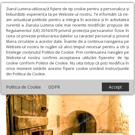
Ziarul Lumina utilizează fişiere de tip cookie pentru a personaliza și
îmbunătăți experiența ta pe Website-ul nostru. Te informăm că ne-
am actualizat politicile pentru a integra în acestea și în activitatea
curentă a Ziarului Lumina cele mai recente modificări propuse de
Regulamentul (UE) 2016/679 privind protecția persoanelor fizice în
ceea ce privește prelucrarea datelor cu caracter personal și privind
libera circulație a acestor date. Înainte de a continua navigarea pe
Website-ul nostru te rugăm să aloci timpul necesar pentru a citi și
Ziarul Lumina
›
Actualitate religioasă
›
An omagial
›
înțelege conținutul Politicii de Cookie. Prin continuarea navigării pe
Sărbătoarea Nașterii Domnului în temnițele comuniste
Website-ul nostru confirmi acceptarea utilizării fişierelor de tip
cookie conform Politicii de Cookie. Nu uita totuși că poți modifica în
Sărbătoarea Nașterii Domnului în
orice moment setările acestor fişiere cookie urmând instrucțiunile
din Politica de Cookie.
temnițele comuniste
Politica de Cookie
GDPR
Accept