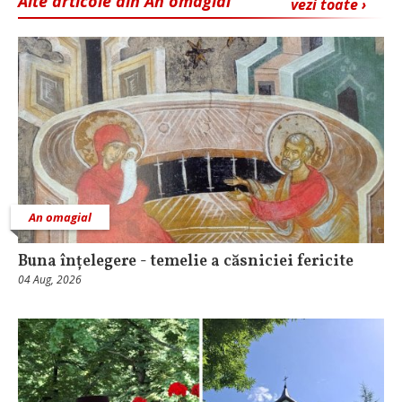
Alte articole din An omagial
vezi toate ›
An omagial
Buna înțelegere - temelie a căsniciei fericite
04 Aug, 2026