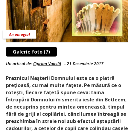
An omagial
Galerie foto (7)
Un articol de:
Ciprian Voicilă
-
21 Decembrie 2017
Praznicul Nașterii Domnului este ca o piatră
prețioasă, cu mai multe fațete. Pe măsură ce o
rotești, fiecare fațetă spune ceva: taina
Întrupării Domnului în smerita iesle din Betleem,
de necuprins pentru mintea omenească, timpul
fără de griji al copilăriei, când lumea întreagă se
preschimba în straie noi sub efectul așteptării
cadourilor, a cetelor de copii care colindau casele