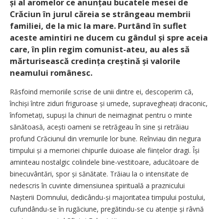
și al aromelor ce anunțau bucatele mesei de
Crăciun în jurul căreia se strângeau membrii
familiei, de la mic la mare. Purtând în suflet
aceste amintiri ne ducem cu gândul și spre aceia
care, în plin regim comunist-ateu, au ales să
mărturisească credința creștină și valorile
neamului românesc.
Răsfoind memoriile scrise de unii dintre ei, descoperim că,
închiși între ziduri friguroase și umede, supravegheați draconic,
înfometați, supuși la chinuri de neimaginat pentru o minte
sănătoasă, acești oameni se retrăgeau în sine și retrăiau
profund Crăciunul din vremurile lor bune. Reînviau din negura
timpului și a memoriei chipurile duioase ale ființelor dragi. Își
aminteau nostalgic colindele bine-vestitoare, aducătoare de
binecuvântări, spor și sănătate. Trăiau la o intensitate de
nedescris în cuvinte dimensiunea spirituală a praznicului
Nașterii Domnului, dedicându-și majoritatea timpului postului,
cufundându-se în rugăciune, pregătindu-se cu atenție și râvnă