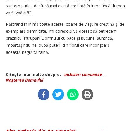
suntem puțini, dar încă mai există credință în lume, încât lumea
va fi izbăvită”.
Păstrând în inimă toate aceste icoane de viețuire creștină și de
exemplară demnitate, îmi doresc și vă doresc să petrecem
praznicul Întrupării Domnului cu pace și bucurie lăuntrică,
împăr­tă­șindu-ne, după puteri, din fiorul care înconjoară
această negrăită taină.
Citeşte mai multe despre:
inchisori comuniste
-
Naşterea Domnului