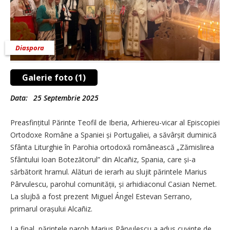
Diaspora
Galerie foto (1)
Data:
25 Septembrie 2025
Preasfințitul Părinte Teofil de Iberia, Arhiereu-vicar al Episcopiei
Ortodoxe Române a Spaniei și Portugaliei, a săvârșit duminică
Sfânta Liturghie în Parohia ortodoxă românească „Zămislirea
Sfântului Ioan Botezătorul” din Alcañiz, Spania, care și-a
sărbătorit hramul. Alături de ierarh au slujit părintele Marius
Pârvulescu, parohul comunității, și arhidiaconul Casian Nemet.
La slujbă a fost prezent Miguel Ángel Estevan Serrano,
primarul orașului Alcañiz.
La final, părintele paroh Marius Pârvulescu a adus cuvinte de