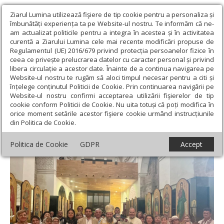
Ziarul Lumina utilizează fişiere de tip cookie pentru a personaliza și
îmbunătăți experiența ta pe Website-ul nostru. Te informăm că ne-
am actualizat politicile pentru a integra în acestea și în activitatea
curentă a Ziarului Lumina cele mai recente modificări propuse de
Regulamentul (UE) 2016/679 privind protecția persoanelor fizice în
ceea ce privește prelucrarea datelor cu caracter personal și privind
libera circulație a acestor date. Înainte de a continua navigarea pe
Website-ul nostru te rugăm să aloci timpul necesar pentru a citi și
Ziarul Lumina
›
Actualitate religioasă
›
Diaspora
›
Hramul unei
înțelege conținutul Politicii de Cookie. Prin continuarea navigării pe
parohii românești din Spania
Website-ul nostru confirmi acceptarea utilizării fişierelor de tip
cookie conform Politicii de Cookie. Nu uita totuși că poți modifica în
Hramul unei parohii românești din Spania
orice moment setările acestor fişiere cookie urmând instrucțiunile
din Politica de Cookie.
Politica de Cookie
GDPR
Accept