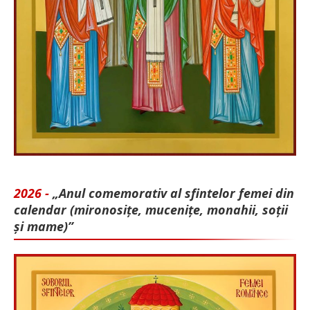
2026 -
„Anul comemorativ al sfintelor femei din
calendar (mironosițe, mu­cenițe, monahii, soții
și mame)”