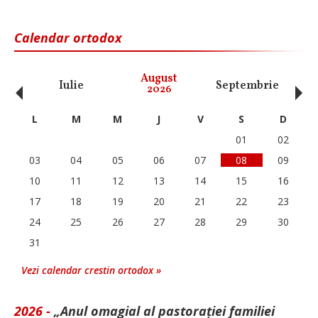
Calendar ortodox
‹
›
August
Iulie
Septembrie
O
2026
L
M
M
J
V
S
D
01
02
03
04
05
06
07
08
09
10
11
12
13
14
15
16
17
18
19
20
21
22
23
24
25
26
27
28
29
30
31
Vezi calendar crestin ortodox »
2026 -
„Anul omagial al pastorației familiei