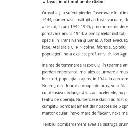
▲
Iaşul, în ultimul an de război
Oraşul Iaşi a suferit pierderi însemnate în ulti
1944, numeroase instituţii au fost evacuate, d
a trecut, în anii 1944-1945, prin momente deos
primăvara anului 1944, a principalelor instituţii ş
special în Transilvania şi Banat. A fost evacuat
licee, Atelierele CFR Nicolina, fabricile, Spitalu
populaţiei“, ne-a explicat prof. univ. dr. Ion Agri
Înainte de terminarea războiului, în toamna anul
pierderi importante, mai ales ca urmare a mutări
locuitori, populaţia a ajuns, în 1944, la aproxi
Neamţ, deci foarte aproape de oraş, vecinătatea
cu ofensiva declanşată în zorii acelei zile, au 
teatru de operaţii. Numeroase clădiri au fost 
cumplitul bombardament din noaptea de 6 spre
martor ocular, într-o mare de flăcări“, ne-a mai
Teribilul bombardament avea să distrugă drumuri