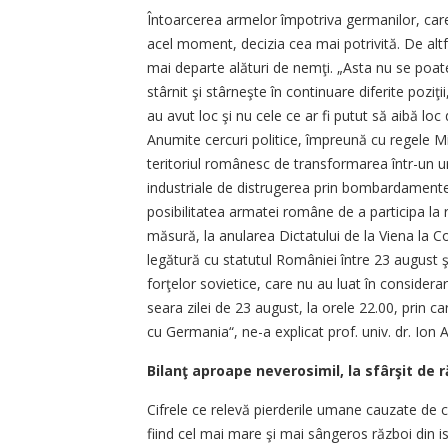
Întoarcerea armelor împotriva germanilor, care 
acel moment, decizia cea mai potrivită. De altf
mai departe alături de nemţi. „Asta nu se poate
stârnit şi stârneşte în continuare diferite poz
au avut loc şi nu cele ce ar fi putut să aibă lo
Anumite cercuri politice, împreună cu regele M
teritoriul românesc de transformarea într-un uria
industriale de distrugerea prin bombardamente
posibilitatea armatei române de a participa la r
măsură, la anularea Dictatului de la Viena la Co
legătură cu statutul României între 23 august 
forţelor sovietice, care nu au luat în considerare
seara zilei de 23 august, la orele 22.00, prin c
cu Germania“, ne-a explicat prof. univ. dr. Ion A
Bilanţ aproape neverosimil, la sfârşit de r
Cifrele ce relevă pierderile umane cauzate de c
fiind cel mai mare şi mai sângeros război din ist