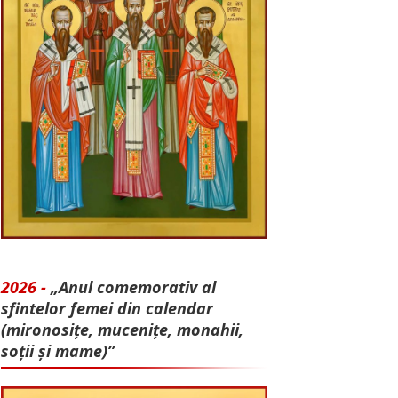
2026 -
„Anul comemorativ al
sfintelor femei din calendar
(mironosițe, mu­cenițe, monahii,
soții și mame)”