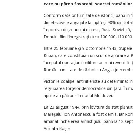
care nu părea favorabil soartei românilor
Conform datelor furnizate de istorici, până în 
din efectivele angajate la luptă şi 90% din tot
împotriva duşmanului din est, Rusia Sovietică,
Donului fiind înregistraţi circa 100.000-110.000 
Între 25 februarie şi 9 octombrie 1943, trupel
Kuban, care constituiau un scut de apărare a P
începutul operaţiunii militare au mai revenit î
România în stare de război cu Anglia (decembri
Victoriile coaliţiei antihitleriste au determinat
regruparea forţelor democratice din ţară. În mart
aprilie au pătruns în nodul Moldovei.
La 23 august 1944, prin lovitura de stat plănuit
Mareşalul Ion Antonescu a fost demis, iar Rom
amânat încheierea armistiţiului până la 12 sep
Armata Roşie.