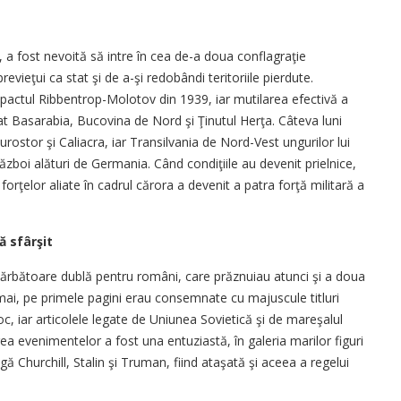
 a fost nevoită să intre în cea de-a doua conflagraţie
ieţui ca stat şi de a-şi redobândi teritoriile pierdute.
n pactul Ribbentrop-Molotov din 1939, iar mutilarea efectivă a
at Basarabia, Bucovina de Nord şi Ţinutul Herţa. Câteva luni
urostor şi Caliacra, iar Transilvania de Nord-Vest ungurilor lui
război alături de Germania. Când condiţiile au devenit prielnice,
rţelor aliate în cadrul cărora a devenit a patra forţă militară a
ă sfârşit
sărbătoare dublă pentru români, care prăznuiau atunci şi a doua
9 mai, pe primele pagini erau consemnate cu majuscule titluri
, iar articolele legate de Uniunea Sovietică şi de mareşalul
ea evenimentelor a fost una entuziastă, în galeria marilor figuri
gă Churchill, Stalin şi Truman, fiind ataşată şi aceea a regelui