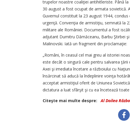
trupelor noastre coaliţiei antihitleriste. Până l
30 august a fost ocupat de armata sovietică. Arm
Guvernul constituit la 23 august 1944, condus 
urgenţă. Convenţia de armistiţiu, semnată la 23
militare ale României. Documentul a fost iscăli
adjutant Dumitru Dămăceanu, Barbu Ştirbei şi G
Malinovski. Iată un fragment din proclamaţie:
„Români, în ceasul cel mai greu al istoriei noa
este decât o singură cale pentru salvarea ţării d
Axei şi imediata încetare a războiului cu Naţiu
însărcinat să aducă la îndeplinire voinţa hotăr
acceptat armistiţiul oferit de Uniunea Sovietică,
dictatura a luat sfârşit şi cu ea încetează toate 
Citeşte mai multe despre:
Al Doilea Războ