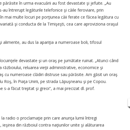
părăsite în urma evacuării au fost devastate şi jefuite. „Au
au întrerupt legăturile telefonice şi căile feroviare, prin
 în mai multe locuri pe porţiunea căii ferate ce făcea legătura cu
t avariată şi conducta de la Timişeşti, cea care aproviziona oraşul
şi alimente, au dus la apariţia a numeroase boli, tifosul
 locuinţele devastate şi un oraş pe jumătate ruinat. „Atunci când
a războiului, reluarea vieţii administrative, economice şi
raş cu numeroase clădiri distruse sau părăsite. Am găsit un oraş
odu Roş, în Piaţa Unirii, pe strada Lăpuşneanu şi pe Copou.
ne s-a făcut treptat şi greoi“, a mai precizat dl. prof.
it la radio o proclamaţie prin care anunţa lumii întregi
 ieşirea din războiul contra naţiunilor unite şi alăturarea