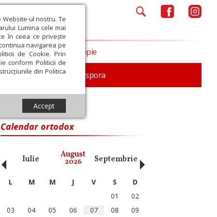
e Website-ul nostru. Te
iarului Lumina cele mai
ce în ceea ce privește
a continua navigarea pe
Opinii
Filantropie
iticii de Cookie. Prin
ie conform Politicii de
trucțiunile din Politica
In memoriam
Diaspora
Accept
Calendar ortodox
‹
›
August
Iulie
Septembrie
Octombrie
Noiembri
2026
L
M
M
J
V
S
D
01
02
03
04
05
06
07
08
09