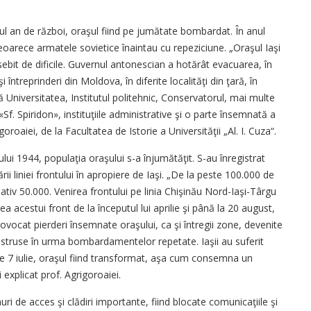
mul an de război, oraşul fiind pe jumătate bombardat. În anul
eoarece armatele sovietice înaintau cu repeziciune. „Oraşul Iaşi
ebit de dificile. Guvernul antonescian a hotărât evacuarea, în
i întreprinderi din Moldova, în diferite localităţi din ţară, în
ă Universitatea, Institutul politehnic, Conservatorul, mai multe
l «Sf. Spiridon», instituţiile administrative şi o parte însemnată a
goroaiei, de la Facultatea de Istorie a Universităţii „Al. I. Cuza“.
ui 1944, populaţia oraşului s-a înjumătăţit. S-au înregistrat
i liniei frontului în apropiere de Iaşi. „De la peste 100.000 de
mativ 50.000. Venirea frontului pe linia Chişinău Nord-Iaşi-Târgu
 acestui front de la începutul lui aprilie şi până la 20 august,
provocat pierderi însemnate oraşului, ca şi întregii zone, devenite
distruse în urma bombardamentelor repetate. Iaşii au suferit
 7 iulie, oraşul fiind transformat, aşa cum consemna un
 explicat prof. Agrigoroaiei.
 de acces şi clădiri importante, fiind blocate comunicaţiile şi