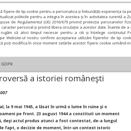
ză fişiere de tip cookie pentru a personaliza și îmbunătăți experiența ta p
alizat politicile pentru a integra în acestea și în activitatea curentă a Z
opuse de Regulamentul (UE) 2016/679 privind protecția persoanelor fizi
 caracter personal și privind libera circulație a acestor date. Înainte de 
eologie și spiritualitate
Educaţie și Cultură
Societate
rugăm să aloci timpul necesar pentru a citi și înțelege conținutul Pol
pe Website-ul nostru confirmi acceptarea utilizării fişierelor de tip cook
că poți modifica în orice moment setările acestor fişiere cookie urmând ins
An omagial
Comunicate de presă
Documentar
GDPR
tar
›
23 august 1944, o controversă a istoriei româneşti
roversă a istoriei româneşti
2007
ie
Februarie
Martie
Aprilie
Mai
Iunie
l, la 9 mai 1945, a lăsat în urmă o lume în ruine şi o
 oameni pe front. 23 august 1944 a constituit un moment
, deşi actul produs atunci a fost contestat, de-a lungul
t, de fapt, o decizie de moment, într-un context istoric