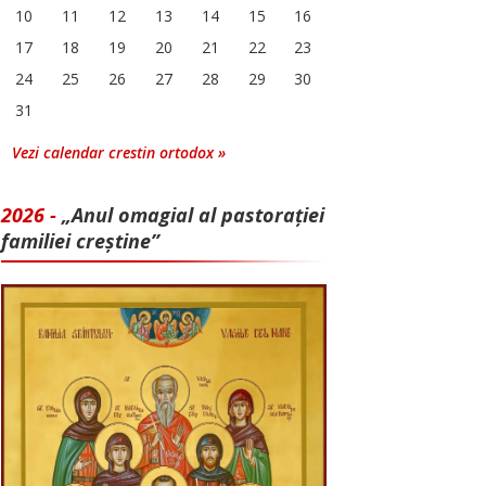
10
11
12
13
14
15
16
17
18
19
20
21
22
23
24
25
26
27
28
29
30
31
Vezi calendar crestin ortodox »
2026 -
„Anul omagial al pastorației
familiei creștine”