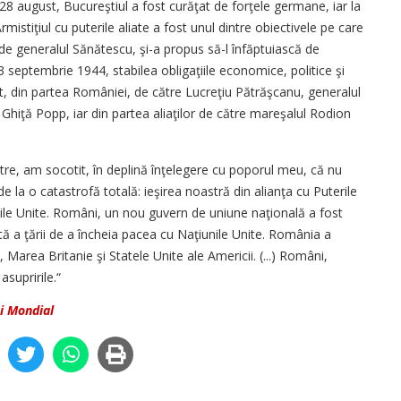
a 28 august, Bucureştiul a fost curăţat de forţele germane, iar la
istiţiul cu puterile aliate a fost unul dintre obiectivele pe care
de generalul Sănătescu, şi-a propus să-l înfăptuiască de
 septembrie 1944, stabilea obligaţiile economice, politice şi
t, din partea României, de către Lucreţiu Pătrăşcanu, generalul
hiţă Popp, iar din partea aliaţilor de către mareşalul Rodion
stre, am socotit, în deplină înţelegere cu poporul meu, că nu
e la o catastrofă totală: ieşirea noastră din alianţa cu Puterile
nile Unite. Români, un nou guvern de uniune naţională a fost
âtă a ţării de a încheia pacea cu Naţiunile Unite. România a
 Marea Britanie şi Statele Unite ale Americii. (...) Români,
asupririle.“
i Mondial