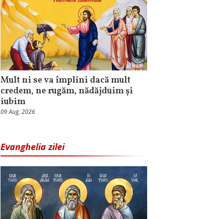
Mult ni se va împlini dacă mult
credem, ne rugăm, nădăjduim și
iubim
09 Aug, 2026
Evanghelia zilei