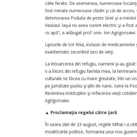
căile ferate. De asemenea, numeroase locuinţe 
fost minate numeroase clădiri şi căi de acces, s-
deteriorarea Podului de peste Siret şi a minării
Vasluiul. Iaşul nu avea curent electric şi a fos
cu apă“, a adăugat prof. univ. Ion Agrigoroaiei.
Lipsurile de tot felul, inclusiv de medicamente 
exantematic secerând zeci de vieţi.
La întoarcerea din refugiu, oamenii şi-au găsit
s-a întors din refugiu familia mea, la terminare
culturale se făcea cu mare greutate, într-un o
pe jumătate pustiu şi plin de ruine, ruine la P
Revenirea instituţiilor şi refacerea vieţii cotidie
Agrigoroaiei.
▲
Proclamaţia regelui către ţară
În seara zilei de 23 august, regele Mihai I a cit
modificările politice, formarea unui nou guvern,