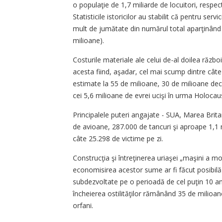
o populaţie de 1,7 miliarde de locuitori, respect
Statisticile istoricilor au stabilit că pentru se
mult de jumătate din numărul total aparţinând
milioane).
Costurile materiale ale celui de-al doilea războ
acesta fiind, aşadar, cel mai scump dintre cât
estimate la 55 de milioane, 30 de milioane deciv
cei 5,6 milioane de evrei ucişi în urma Holocaust
Principalele puteri angajate - SUA, Marea Brit
de avioane, 287.000 de tancuri şi aproape 1,1 m
câte 25.298 de victime pe zi.
Construcţia şi întreţinerea uriaşei „maşini a mor
economisirea acestor sume ar fi făcut posibilă 
subdezvoltate pe o perioadă de cel puţin 10 an
încheierea ostilităţilor rămânând 35 de milioa
orfani.