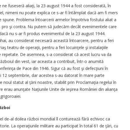
ne fuseseră aliaţi, la 23 august 1944 a fost considerată, în
el, nimeni nu poate explica ce s-ar fi întâmplat dacă am fi mers
 spune. Problema întoarcerii armelor împotriva fostului aliat a
iţii, pro şi contra. Nu putem să judecăm decât evenimentele care
c dacă nu s-ar fi produs evenimentul de la 23 august 1944.
ihai, au considerat necesară această întoarcere, pentru a feri
ş teatru de operaţii, pentru a feri locuinţele şi instalaţiile
 repetate. De asemnea, s-a considerat că acest lucru va da
ăzboiul din vest, iar aceasta a contribuit, într-o anumită
nferinţa de Pace din 1946. Sigur că au fost şi defecţiuni în
şi 12 septembrie, dar acestea s-au datorat în mare parte
 noul statut al ţării noastre, stabilit prin Proclamaţia regelui în
are erau anunţate Naţiunile Unite de ieşirea României din alianţa
grigoroaiei.
ăzboi
el de-al doilea război mondial îl conturează fără echivoc ca
orie. La operaţiunile militare au participat în total 61 de ţări, cu