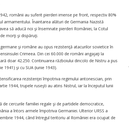
.
1942, românii au suferit pierderi imense pe front, respectiv 80%
alul armamentului. Înaintarea alături de Germania Nazistă
 avea să aducă noi şi însemnate pierderi României, la Cotul
de morţi şi dispăruţi.
e germane şi române au opus rezistenţă atacurilor sovietice în
ensinsulei Crimeea. Din cei 60.000 de români angajaţi la
n ţară doar 42.250. Continuarea războiului dincolo de Nistru a pus
e 1941) şi cu SUA (iunie 1943).
 intensificarea rezistenţei împotriva regimului antonescian, prin
ie 1944, trupele ruseşti au atins Nistrul, iar la începutul lunii
ă de cercurile familiei regale şi de partidele democratice,
ânia a întors armele împotriva Germaniei. Ulterior URSS a
tembrie 1944, când întregul teritoriu al României era ocupat de