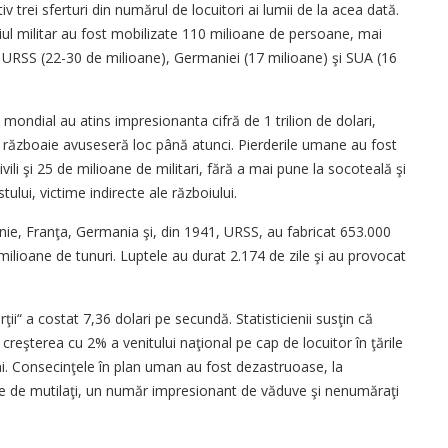
iv trei sferturi din numărul de locuitori ai lumii de la acea dată.
rviciul militar au fost mobilizate 110 milioane de persoane, mai
 URSS (22-30 de milioane), Germaniei (17 milioane) şi SUA (16
i mondial au atins impresionanta cifră de 1 trilion de dolari,
e războaie avuseseră loc până atunci. Pierderile umane au fost
ili şi 25 de milioane de militari, fără a mai pune la socoteală şi
ului, victime indirecte ale războiului.
anie, Franţa, Germania şi, din 1941, URSS, au fabricat 653.000
ilioane de tunuri. Luptele au durat 2.174 de zile şi au provocat
ţii“ a costat 7,36 dolari pe secundă. Statisticienii susţin că
creşterea cu 2% a venitului naţional pe cap de locuitor în ţările
i. Consecinţele în plan uman au fost dezastruoase, la
ne de mutilaţi, un număr impresionant de văduve şi nenumăraţi