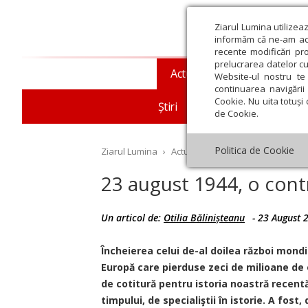
Ziarul Lumina utilizea
informăm că ne-am actu
recente modificări pr
prelucrarea datelor cu
Actualitate religioasă
T
Website-ul nostru te 
continuarea navigării 
Cookie. Nu uita totuși 
Știri
Mesaje și cuvântări
de Cookie.
Politica de Cookie
Ziarul Lumina
›
Actualitate religioasă
›
Documen
23 august 1944, o cont
Un articol de:
Otilia Bălinișteanu
-
23 August 
st
Septembrie
Octombrie
Noiembrie
Decembrie
Ianuar
Încheierea celui de-al doilea război mondia
Europă care pierduse zeci de milioane de
de cotitură pentru istoria noastră recentă
timpului, de specialiştii în istorie. A fos