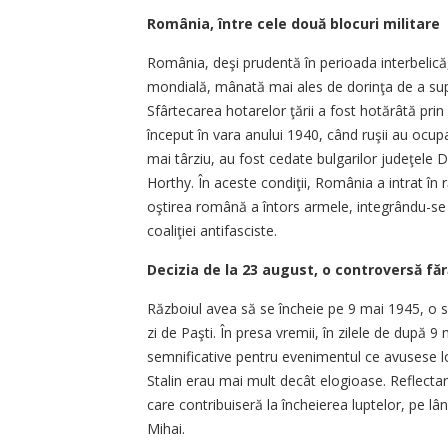
România, între cele două blocuri militare
România, deşi prudentă în perioada interbelică,
mondială, mânată mai ales de dorinţa de a suprev
Sfârtecarea hotarelor ţării a fost hotărâtă pri
început în vara anului 1940, când ruşii au ocup
mai târziu, au fost cedate bulgarilor judeţele D
Horthy. În aceste condiţii, România a intrat în 
oştirea română a întors armele, integrându-se fo
coaliţiei antifasciste.
Decizia de la 23 august, o controversă făr
Războiul avea să se încheie pe 9 mai 1945, o 
zi de Paşti. În presa vremii, în zilele de după 
semnificative pentru evenimentul ce avusese loc
Stalin erau mai mult decât elogioase. Reflectar
care contribuiseră la încheierea luptelor, pe lân
Mihai.