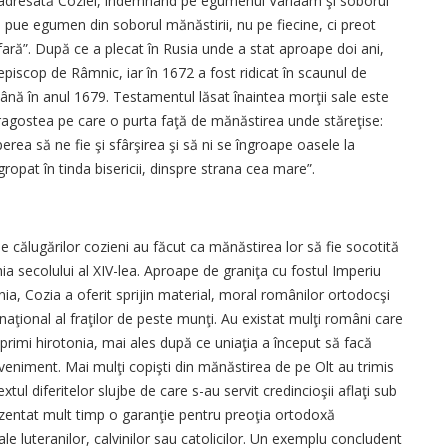
ă adresată Coziei, îndemnând pe egumenul Varlaam şi soborul
 pue egumen din soborul mănăstirii, nu pe fiecine, ci preot
afară”. După ce a plecat în Rusia unde a stat aproape doi ani,
episcop de Râmnic, iar în 1672 a fost ridicat în scaunul de
până în anul 1679. Testamentul lăsat înaintea morţii sale este
dragostea pe care o purta faţă de mănăstirea unde stăreţise:
erea să ne fie şi sfârşirea şi să ni se îngroape oasele la
ropat în tinda bisericii, dinspre strana cea mare”.
ale călugărilor cozieni au făcut ca mănăstirea lor să fie socotită
a secolului al XIV-lea. Aproape de graniţa cu fostul Imperiu
ia, Cozia a oferit sprijin material, moral românilor ortodocşi
 naţional al fraţilor de peste munţi. Au existat mulţi români care
rimi hirotonia, mai ales după ce uniaţia a început să facă
 eveniment. Mai mulţi copişti din mănăstirea de pe Olt au trimis
extul diferitelor slujbe de care s-au servit credincioşii aflaţi sub
ezentat mult timp o garanţie pentru preoţia ortodoxă
ale luteranilor, calvinilor sau catolicilor. Un exemplu concludent