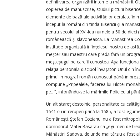
definitivarea organizării interne a mănăstirii. 
copierea de manuscrise, studiul picturii biserice
elemente de bază ale activităţilor derulate în
început la români din tinda Bisericii şi a mănăs
pentru secolul al XVI-lea numele a 50 de dieci (sc
românească şi slavonească. La Mănăstirea Cozia
instituţie organizată în înţelesul nostru de ast
meşter sau maestru care predă fără un program
meşteşugul pe care îl cunoştea. Aşa funcţiona
relaţia personală discipol-învăţător. Unul din în
primul imnograf român cunoscut până în prezen
compune „Pripealele, facerea lui Filotei monahu
pe…”, intonându-se la mărimile Polieleului până
Un alt stareţ destoinic, personalitate cu calităţ
1641 cu întreruperi până la 1685, a fost egumen
Româneşti. Ştefan Cozianul nu a fost mitropoli
domnitorul Matei Basarab ca „egumen de treabă 
Mănăstirii Sadova, de unde mai târziu a fost al