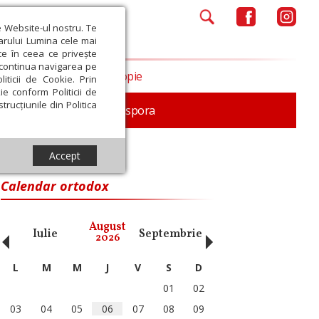
e Website-ul nostru. Te
iarului Lumina cele mai
ce în ceea ce privește
a continua navigarea pe
Opinii
Filantropie
iticii de Cookie. Prin
ie conform Politicii de
trucțiunile din Politica
In memoriam
Diaspora
Accept
Calendar ortodox
‹
›
August
Iulie
Septembrie
Octombrie
Noiembri
2026
L
M
M
J
V
S
D
01
02
03
04
05
06
07
08
09