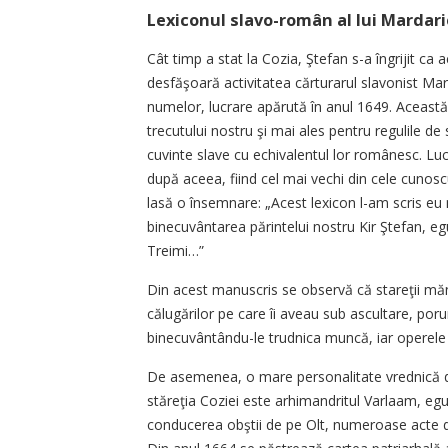
Lexiconul slavo-român al lui Mardari
Cât timp a stat la Cozia, Ştefan s-a îngrijit ca 
desfăşoară activitatea cărturarul slavonist Mard
numelor, lucrare apărută în anul 1649. Aceast
trecutului nostru şi mai ales pentru regulile de
cuvinte slave cu echivalentul lor românesc. Luc
după aceea, fiind cel mai vechi din cele cunosc
lasă o însemnare: „Acest lexicon l-am scris e
binecuvântarea părintelui nostru Kir Ştefan, e
Treimi…”
Din acest manuscris se observă că stareţii mănăs
călugărilor pe care îi aveau sub ascultare, por
binecuvântându-le trudnica muncă, iar operele 
De asemenea, o mare personalitate vrednică de
stăreţia Coziei este arhimandritul Varlaam, egu
conducerea obştii de pe Olt, numeroase acte do