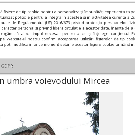
ză fişiere de tip cookie pentru a personaliza și îmbunătăți experiența ta p
alizat politicile pentru a integra în acestea și în activitatea curentă a Z
opuse de Regulamentul (UE) 2016/679 privind protecția persoanelor fizi
 caracter personal și privind libera circulație a acestor date. Înainte de 
eologie și spiritualitate
Educaţie și Cultură
Societate
rugăm să aloci timpul necesar pentru a citi și înțelege conținutul Pol
pe Website-ul nostru confirmi acceptarea utilizării fişierelor de tip cook
că poți modifica în orice moment setările acestor fişiere cookie urmând ins
An omagial
Comunicate de presă
Documentar
GDPR
tar
›
6 secole de rugăciune în umbra voievodului Mircea
în umbra voievodului Mircea
ie
Februarie
Martie
Aprilie
Mai
Iunie