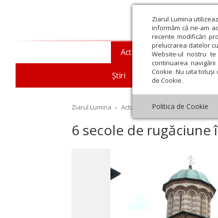
Ziarul Lumina utilizea
informăm că ne-am actu
recente modificări pr
prelucrarea datelor cu
Actualitate religioasă
T
Website-ul nostru te 
continuarea navigării 
Cookie. Nu uita totuși 
Știri
Mesaje și cuvântări
de Cookie.
Politica de Cookie
Ziarul Lumina
›
Actualitate religioasă
›
Documen
6 secole de rugăciune 
st
Septembrie
Octombrie
Noiembrie
Decembrie
Ianuar