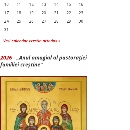
10
11
12
13
14
15
16
17
18
19
20
21
22
23
24
25
26
27
28
29
30
31
Vezi calendar crestin ortodox »
2026 -
„Anul omagial al pastorației
familiei creștine”