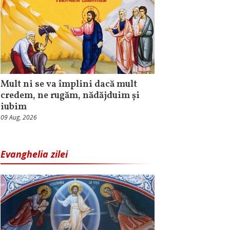
Mult ni se va împlini dacă mult
credem, ne rugăm, nădăjduim și
iubim
09 Aug, 2026
Evanghelia zilei