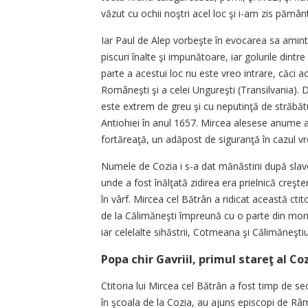
văzut cu ochii noştri acel loc şi i-am zis pământ
Iar Paul de Alep vorbeşte în evocarea sa aminti
piscuri înalte şi impunătoare, iar golurile dintr
parte a acestui loc nu este vreo intrare, căci a
Româneşti şi a celei Ungureşti (Transilvania).
este extrem de greu şi cu neputinţă de străbătut
Antiohiei în anul 1657. Mircea alesese anume ac
fortăreaţă, un adăpost de siguranţă în cazul vre
Numele de Cozia i s-a dat mănăstirii după slavo
unde a fost înălţată zidirea era prielnică creş
în vârf. Mircea cel Bătrân a ridicat această cti
de la Călimăneşti împreună cu o parte din mona
iar celelalte sihăstrii, Cotmeana şi Călimăneşt
Popa chir Gavriil, primul stareţ al Coz
Ctitoria lui Mircea cel Bătrân a fost timp de s
în şcoala de la Cozia, au ajuns episcopi de Râmn