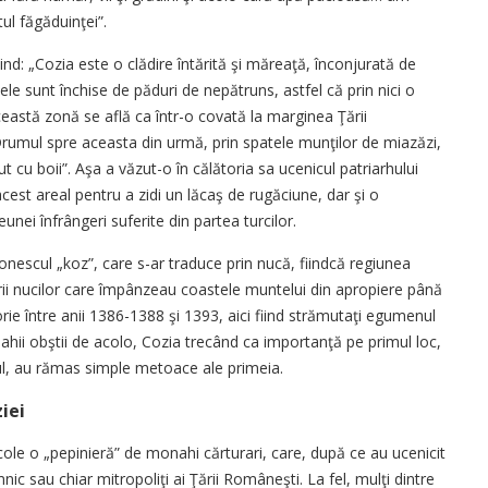
ul făgăduinţei”.
nd: „Cozia este o clădire întărită şi măreaţă, înconjurată de
e ele sunt închise de păduri de nepătruns, astfel că prin nici o
ceastă zonă se află ca într-o covată la marginea Ţării
 Drumul spre aceasta din urmă, prin spatele munţilor de miazăzi,
 cu boii”. Aşa a văzut-o în călătoria sa ucenicul patriarhului
est areal pentru a zidi un lăcaş de rugăciune, dar şi o
unei înfrângeri suferite din partea turcilor.
nescul „koz”, care s-ar traduce prin nucă, fiindcă regiunea
terii nucilor care împânzeau coastele muntelui din apropiere până
torie între anii 1386-1388 şi 1393, aici fiind strămutaţi egumenul
hii obştii de acolo, Cozia trecând ca importanţă pe primul loc,
iul, au rămas simple metoace ale primeia.
iei
ecole o „pepinieră” de monahi cărturari, care, după ce au ucenicit
ic sau chiar mitropoliţi ai Ţării Româneşti. La fel, mulţi dintre