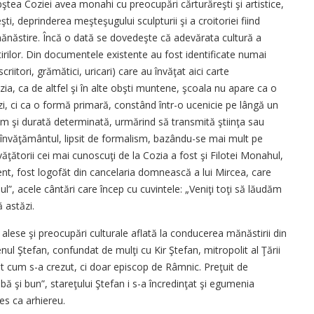
Obştea Coziei avea monahi cu preocupări cărturăreşti şi artistice,
şti, deprinderea meşteşugului sculpturii şi a croitoriei fiind
 mănăstire. Încă o dată se dovedeşte că adevărata cultură a
tirilor. Din documentele existente au fost identificate numai
riitori, grămătici, uricari) care au învăţat aici carte
, ca de altfel şi în alte obşti muntene, şcoala nu apare ca o
ăzi, ci ca o formă primară, constând într-o ucenicie pe lângă un
 şi durată determinată, urmărind să transmită ştiinţa sau
 învăţământul, lipsit de formalism, bazându-se mai mult pe
văţătorii cei mai cunoscuţi de la Cozia a fost şi Filotei Monahul,
t, fost logofăt din cancelaria domnească a lui Mircea, care
l”, acele cântări care încep cu cuvintele: „Veniţi toţi să lăudăm
 astăzi.
i alese şi preocupări culturale aflată la conducerea mănăstirii din
ul Ştefan, confundat de mulţi cu Kir Ştefan, mitropolit al Ţării
t cum s-a crezut, ci doar episcop de Râmnic. Preţuit de
şi bun”, stareţului Ştefan i s-a încredinţat şi egumenia
es ca arhiereu.