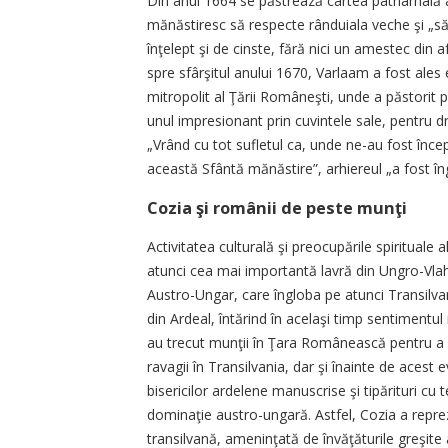
Din anul 1664 se păstrează cartea patriarhal
mănăstiresc să respecte rânduiala veche şi „să
înţelept şi de cinste, fără nici un amestec din 
spre sfârşitul anului 1670, Varlaam a fost ales 
mitropolit al Ţării Româneşti, unde a păstorit 
unul impresionant prin cuvintele sale, pentru 
„Vrând cu tot sufletul ca, unde ne-au fost încep
această Sfântă mănăstire”, arhiereul „a fost îng
Cozia şi românii de peste munţi
Activitatea culturală şi preocupările spirituale 
atunci cea mai importantă lavră din Ungro-Vlahi
Austro-Ungar, care îngloba pe atunci Transilvan
din Ardeal, întărind în acelaşi timp sentimentul
au trecut munţii în Ţara Românească pentru a p
ravagii în Transilvania, dar şi înainte de acest
bisericilor ardelene manuscrise şi tipărituri cu t
dominaţie austro-ungară. Astfel, Cozia a repr
transilvană, ameninţată de învăţăturile greşite 