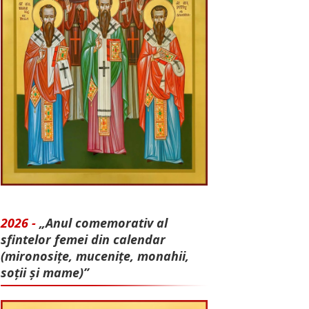
2026 -
„Anul comemorativ al
sfintelor femei din calendar
(mironosițe, mu­cenițe, monahii,
soții și mame)”