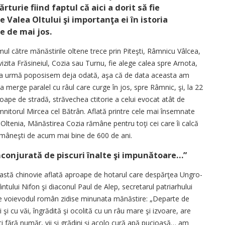
turie fiind faptul că aici a dorit să fie
 Valea Oltului şi importanţa ei în istoria
e de mai jos.
mul către mănăstirile oltene trece prin Piteşti, Râmnicu Vâlcea,
izita Frăsineiul, Cozia sau Turnu, fie alege calea spre Arnota,
e la urmă poposisem deja odată, aşa că de data aceasta am
a merge paralel cu râul care curge în jos, spre Râmnic, şi, la 22
roape de stradă, străvechea ctitorie a celui evocat atât de
mnitorul Mircea cel Bătrân. Aflată printre cele mai însemnate
Oltenia, Mănăstirea Cozia rămâne pentru toţi cei care îi calcă
 Româneşti de acum mai bine de 600 de ani.
înconjurată de piscuri înalte şi impunătoare…”
ceastă chinovie aflată aproape de hotarul care despărţea Ungro-
fântului Nifon şi diaconul Paul de Alep, secretarul patriarhului
de voievodul român zidise minunata mănăstire: „Departe de
şi cu văi, îngrădită şi ocolită cu un râu mare şi izvoare, are
ci fără număr, vii şi grădini şi acolo cură apă pucioasă… am