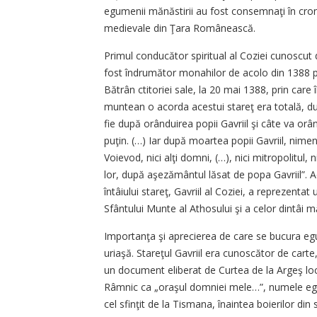
egumenii mănăstirii au fost consemnaţi în cronic
medievale din Ţara Românească.
Primul conducător spiritual al Coziei cunoscut 
fost îndrumător monahilor de acolo din 1388 pâ
Bătrân ctitoriei sale, la 20 mai 1388, prin care 
muntean o acorda acestui stareţ era totală, d
fie după orânduirea popii Gavriil şi câte va orâ
puţin. (…) Iar după moartea popii Gavriil, nime
Voievod, nici alţi domni, (…), nici mitropolitul, n
lor, după aşezământul lăsat de popa Gavriil”. Ace
întâiului stareţ, Gavriil al Coziei, a reprezenta
Sfântului Munte al Athosului şi a celor dintâi 
Importanţa şi aprecierea de care se bucura egu
uriaşă. Stareţul Gavriil era cunoscător de carte,
un document eliberat de Curtea de la Argeş lo
Râmnic ca „oraşul domniei mele…”, numele egum
cel sfinţit de la Tismana, înaintea boierilor din