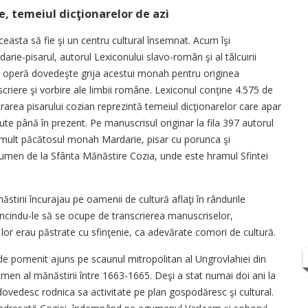
e, temeiul dicţionarelor de azi
aceasta să fie şi un centru cultural însemnat. Acum îşi
arie-pisarul, autorul Lexiconului slavo-român şi al tâlcuirii
ă operă dovedeşte grija acestui monah pentru originea
 scriere şi vorbire ale limbii române. Lexiconul conţine 4.575 de
rarea pisarului cozian reprezintă temeiul dicţionarelor care apar
ute până în prezent. Pe manuscrisul originar la fila 397 autorul
u mult păcătosul monah Mardarie, pisar cu porunca şi
gumen de la Sfânta Mănăstire Cozia, unde este hramul Sfintei
tirii încurajau pe oamenii de cultură aflaţi în rândurile
uncindu-le să se ocupe de transcrierea manuscriselor,
lor erau păstrate cu sfinţenie, ca adevărate comori de cultură.
 pomenit ajuns pe scaunul mitropolitan al Ungrovlahiei din
men al mănăstirii între 1663-1665. Deşi a stat numai doi ani la
vedesc rodnica sa activitate pe plan gospodăresc şi cultural.