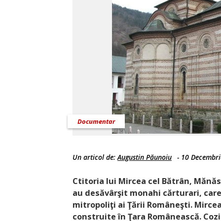
Documentar
Un articol de:
Augustin Păunoiu
-
10 Decembri
Ctitoria lui Mircea cel Bătrân, Mănăs
au desăvârşit monahi cărturari, car
mitropoliţi ai Ţării Româneşti. Mirce
construite în Ţara Românească. Cozi