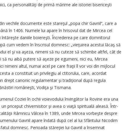
i, ca personalităţi de primă mărime ale istoriei bisericeşti
din vechile documente este stareţul „popa chir Gavriil”, care a
nă în 1406. Numele lui apare în hrisovul dat de Mircea cel
îi întăreşte daniile boiereşti. Încrederea pe care domnitorul
upă cum vedem în înscrisul domnesc: „vieţuirea acestui lăcaş să
ndui el şi va aşeza, nimeni să nu cuteze să schimbe altfel, cât de
ni să nu aibă putere să aşeze pe egumeni, nici eu, Mircea
ici nimeni altul, numai acel pe care fraţii îl vor voi din mijlocul
sta a constituit un privilegiu al ctitorului, care, acordat
t un drept canonic regulamentar şi tradiţional după regula
mănăstiri româneşti, Vodiţa şi Tismana.
menul Coziei în ochii voievodului învingător la Rovine era una
 un priceput chivernisitor şi avea o viaţă spirituală aleasă. Într-
calităţii Râmnicu Vâlcea în 1389, unde Mircea vorbeşte despre
enului Gavriil apare îndată după cel al lui Sfântului Nicodim
 sfatul domnesc. Perioada stăreţiei lui Gavriil a însemnat