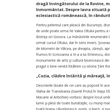
dragă învingătorului de la Rovine, măr
înmormântat. Despre lavra situată pe
eclesiastică românească, în rânduril
Pentru pelerinul care pleacă din Bucureşti, dru
de unde poate urma fie Valea Oltului pentru a v
Bistriţa ori Govora. La mănăstirile enumerat
urmat cursul Oltului, dar în sens invers. Şoseau
de kilometri de Vâlcea, pe dreapta, zăreşti, ap
frumos în Scrisoarea a III-a a lui Eminescu, do
monumente de artă şi cultură bisericească din 
pragul o bine-venită întâlnire cu istoria Ţării
„Cozia, clădire întărită şi măreaţă, 
Descrierile lăsate de cei care au poposit în a
Vlahia de Transilvania (Gavriil Protul în Viaţa S
Macarie al Antiohiei) vorbesc despre locul un
lume şi plină de toate bunătăţile, cu munţi mari 
toată hrana călugărească, pomi, şi livezi, şi nu