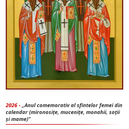
2026 -
„Anul comemorativ al sfintelor femei din
calendar (mironosițe, mu­cenițe, monahii, soții
și mame)”