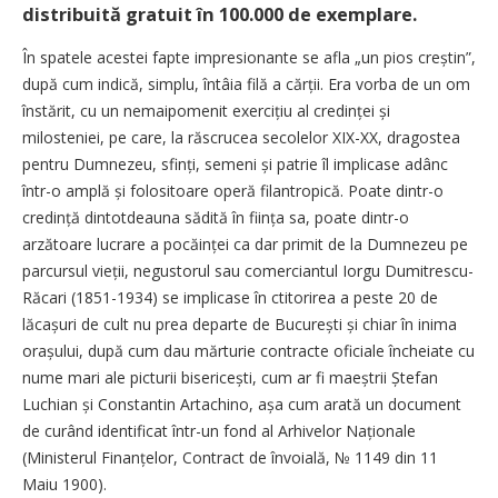
distribuită gratuit în 100.000 de exemplare.
În spatele acestei fapte impresionante se afla „un pios creștin”,
după cum indică, simplu, întâia filă a cărții. Era vorba de un om
înstărit, cu un nemaipomenit exercițiu al credinței și
milosteniei, pe care, la răscrucea secolelor XIX-XX, dragostea
pentru Dumnezeu, sfinți, semeni și patrie îl implicase adânc
într-o amplă și folositoare operă filantropică. Poate dintr-o
credință dintotdeauna sădită în ființa sa, poate dintr-o
arzătoare lucrare a pocăinței ca dar primit de la Dumnezeu pe
parcursul vieții, negustorul sau comerciantul Iorgu Dumitrescu-
Răcari (1851-1934) se implicase în ctitorirea a peste 20 de
lăcașuri de cult nu prea departe de București și chiar în inima
orașului, după cum dau mărturie contracte oficiale încheiate cu
nume mari ale picturii bisericești, cum ar fi maeștrii Ștefan
Luchian și Constantin Artachino, așa cum arată un document
de curând identificat într-un fond al Arhivelor Naționale
(Ministerul Finanțelor, Contract de învoială, № 1149 din 11
Maiu 1900).