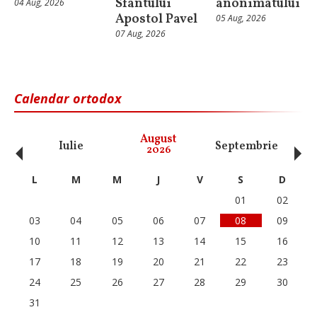
Sfântului
anonimatului
04 Aug, 2026
Apostol Pavel
05 Aug, 2026
07 Aug, 2026
Calendar ortodox
‹
›
August
Iulie
Septembrie
O
2026
L
M
M
J
V
S
D
01
02
03
04
05
06
07
08
09
10
11
12
13
14
15
16
17
18
19
20
21
22
23
24
25
26
27
28
29
30
31