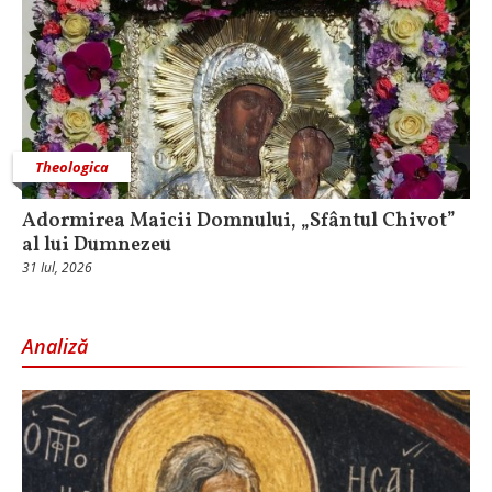
Theologica
Adormirea Maicii Domnului, „Sfântul Chivot”
al lui Dumnezeu
31 Iul, 2026
Analiză