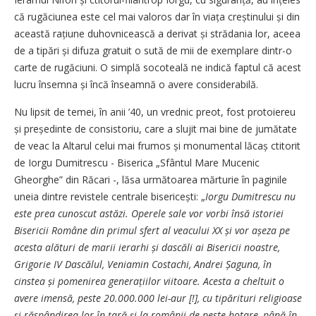
că rugăciunea este cel mai valoros dar în viața creștinului și din
această rațiune duhovnicească a derivat și strădania lor, aceea
de a tipări și difuza gratuit o sută de mii de exemplare dintr-o
carte de rugăciuni. O simplă socoteală ne indică faptul că acest
lucru însemna și încă înseamnă o avere considerabilă.
Nu lipsit de temei, în anii ’40, un vrednic preot, fost protoiereu
și președinte de consistoriu, care a slujit mai bine de jumătate
de veac la Altarul celui mai frumos și monumental lăcaș ctitorit
de Iorgu Dumitrescu - Biserica „Sfân­tul Mare Mucenic
Gheorghe” din Răcari -, lăsa următoarea măr­turie în paginile
uneia dintre revistele centrale biseri­cești: „
Iorgu Dumitrescu nu
este prea cunoscut astăzi. Operele sale vor vorbi însă istoriei
Bisericii Române din primul sfert al veacului XX și vor așeza pe
acesta alături de marii ierarhi și dascăli ai Bisericii noastre,
Grigorie IV Dascălul, Veniamin Costachi, Andrei Șaguna, în
cinstea și pomenirea gene­rațiilor viitoare. Acesta a cheltuit o
avere imensă, peste 20.000.000 lei-aur [!], cu tipărituri religioase
și răspândirea lor în țară și la românii de peste hotare, până în