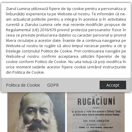
Ziarul Lumina utilizează fişiere de tip cookie pentru a personaliza și
îmbunătăți experiența ta pe Website-ul nostru. Te informăm că ne-
am actualizat politicile pentru a integra în acestea și în activitatea
curentă a Ziarului Lumina cele mai recente modificări propuse de
Regulamentul (UE) 2016/679 privind protecția persoanelor fizice în
ceea ce privește prelucrarea datelor cu caracter personal și privind
libera circulație a acestor date. Înainte de a continua navigarea pe
Website-ul nostru te rugăm să aloci timpul necesar pentru a citi și
Ziarul Lumina
›
Actualitate religioasă
›
Documentar
›
Carte de
înțelege conținutul Politicii de Cookie. Prin continuarea navigării pe
rugăciuni dăruită în 100.000 de exemplare de „un pios creștin”
Website-ul nostru confirmi acceptarea utilizării fişierelor de tip
cookie conform Politicii de Cookie. Nu uita totuși că poți modifica în
Carte de rugăciuni dăruită în 100.000 de
orice moment setările acestor fişiere cookie urmând instrucțiunile
din Politica de Cookie.
exemplare de „un pios creștin”
Politica de Cookie
GDPR
Accept