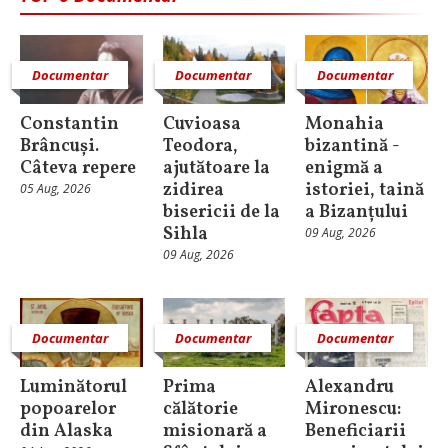
Documentar
Documentar
Documentar
Constantin
Cuvioasa
Monahia
Brâncuși.
Teodora,
bizantină -
Câteva repere
ajutătoare la
enigmă a
zidirea
istoriei, taină
05 Aug, 2026
bisericii de la
a Bizanțului
Sihla
09 Aug, 2026
09 Aug, 2026
Documentar
Documentar
Documentar
Luminătorul
Prima
Alexandru
popoarelor
călătorie
Mironescu:
din Alaska
misionară a
Beneficiarii