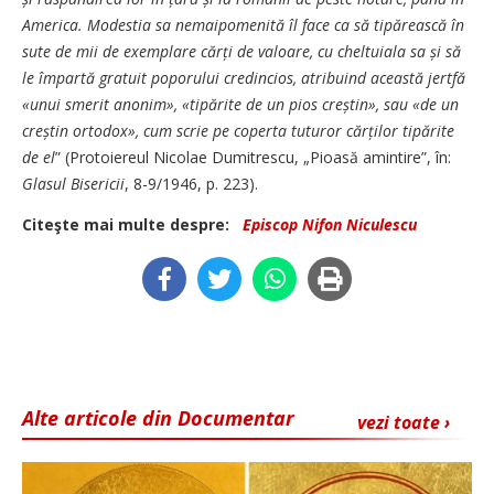
America. Modestia sa nemaipomenită îl face ca să tipărească în
sute de mii de
exemplare cărți de valoare, cu cheltuiala sa și să
le împartă gratuit poporului credincios, atribuind această jertfă
«unui smerit anonim», «tipărite de un pios creș­tin», sau «de un
creștin ortodox», cum scrie pe coperta tuturor căr­ților tipărite
de el
” (Proto­iereul Nicolae Dumitrescu, „Pioasă amin­tire”, în:
Glasul Bisericii
, 8-9/1946, p. 223).
Citeşte mai multe despre:
Episcop Nifon Niculescu
Alte articole din Documentar
vezi toate ›