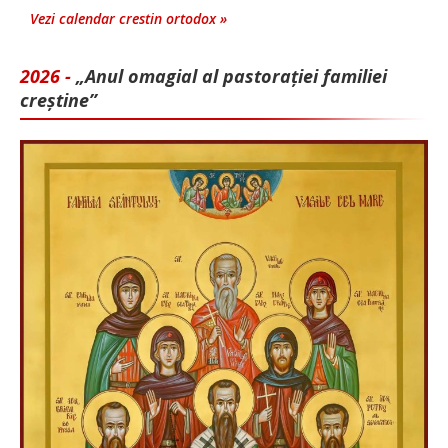
Vezi calendar crestin ortodox »
2026 -
„Anul omagial al pastorației familiei
creștine”