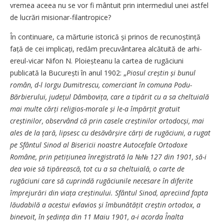
vremea aceea nu se vor fi mântuit prin intermediul unei astfel
de lucrări misionar-filantropice?
În continuare, ca mărturie istorică și prinos de recunoștință
față de cei implicați, redăm precuvântarea alcătuită de arhi­
ereul-vicar Nifon N. Ploieșteanu la cartea de rugăciuni
publicată la București în anul 1902: „
Piosul creștin și bunul
român, d-l Iorgu Dumitrescu, comerciant în comuna Podu-
Bărbierului, jude­țul Dâmbovița, care a tipărit cu a sa cheltuială
mai multe cărți religios-morale și le-a împărțit gratuit
creștinilor, observând că prin casele creștinilor ortodocși, mai
ales de la țară, lipsesc cu desăvâr­șire cărți de rugăciuni, a rugat
pe Sfântul Sinod al Bisericii noastre Autocefale Ortodoxe
Române, prin petițiunea înregistrată la №
№
127 din 1901, să-i
dea voie să tipărească, tot cu a sa cheltuială, o carte de
rugăciuni care să cuprindă rugăciunile necesare în diferite
împrejurări din viața creștinului. Sfântul Sinod, apreciind fapta
lăudabilă a acestui evlavios și îmbunătățit creștin ortodox, a
binevoit, în ședința din 11 Maiu 1901, a-i acorda Înalta