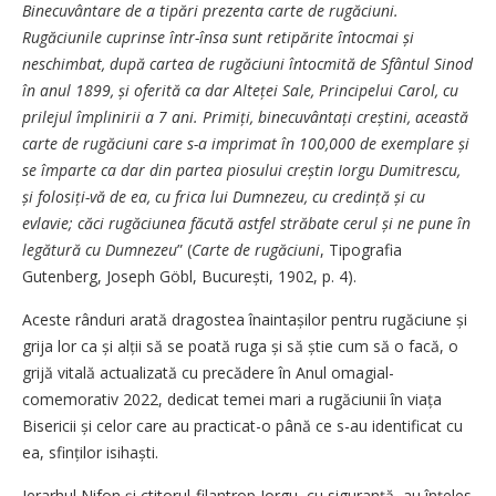
Binecuvântare de a tipări prezenta carte de rugăciuni.
Rugăciunile cuprinse într-însa sunt retipărite întocmai și
neschimbat, după cartea de rugăciuni întocmită de Sfântul Sinod
în anul 1899, și oferită ca dar Alteței Sale, Principelui Carol, cu
prilejul împlinirii a 7 ani. Primiți, binecu­vân­tați creștini, această
carte de ru­gă­ciuni care s-a imprimat în 100,000 de exemplare și
se împarte ca dar din partea piosului creștin Iorgu Dumitrescu,
și folo­siți-vă de ea, cu frica lui Dumne­zeu, cu credință și cu
evlavie; căci rugăciunea făcută astfel străbate cerul și ne pune în
legătură cu Dumnezeu
” (
Carte de rugăciuni
, Tipografia
Gutenberg, Joseph Göbl, București, 1902, p. 4).
Aceste rânduri arată dragostea înaintașilor pentru rugăciune și
grija lor ca și alții să se poată ru­ga și să știe cum să o facă, o
gri­jă vitală actualizată cu precădere în Anul omagial-
comemorativ 2022, dedicat temei mari a rugăciunii în viața
Bisericii și celor care au practicat-o până ce s-au identificat cu
ea, sfinților isihaști.
Ierarhul Nifon și ctitorul-filantrop Iorgu, cu siguranță, au înțe­les