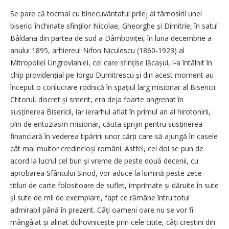
Se pare că tocmai cu bine­cuvântatul prilej al târnosirii unei
biserici închinate sfinților Nicolae, Gheorghe și Dimitrie, în satul
Bâldana din partea de sud a Dâm­boviței, în luna decembrie a
anului 1895, arhiereul Nifon Niculescu (1860-1923) al
Mitropoliei Ungrovlahiei, cel care sfin­țise lăcașul, l-a întâlnit în
chip pro­vidențial pe Iorgu Dumitrescu și din acest moment au
început o conlucrare rodnică în spațiul larg misionar al Bisericii.
Ctitorul, discret și smerit, era deja foarte angrenat în
susținerea Bisericii, iar ierarhul aflat în primul an al hirotonirii,
plin de entuziasm misionar, căuta sprijin pentru susți­nerea
financiară în vederea tipăririi unor cărți care să ajungă în casele
cât mai multor credincioși români. Astfel, cei doi se pun de
acord la lucrul cel bun și vreme de peste două decenii, cu
aprobarea Sfântului Sinod, vor aduce la lumină peste zece
titluri de carte folositoare de suflet, imprimate și dăruite în sute
și sute de mii de exemplare, fapt ce rămâne întru totul
admirabil până în prezent. Câți oameni oare nu se vor fi
mângâiat și alinat duhovnicește prin cele citite, câți creștini din