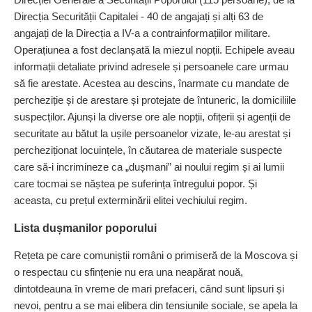
Direcția Securității Capitalei - 40 de angajați și alți 63 de
angajați de la Direcția a IV-a a contra­informațiilor militare.
Opera­țiu­nea a fost de­clanșată la miezul nopții. Echipele aveau
informații detaliate privind adresele și persoanele care urmau
să fie arestate. Acestea au descins, înarmate cu mandate de
percheziție și de arestare și protejate de întuneric, la domiciliile
suspecților. Ajunși la diverse ore ale nopții, ofițerii și agenții de
securitate au bătut la ușile persoanelor vizate, le-au arestat și
percheziționat locu­ințele, în căutarea de materiale suspecte
care să-i incrimineze ca „dușmani” ai noului regim și ai lumii
care tocmai se năștea pe suferința întregului popor. Și
aceasta, cu prețul exterminării elitei vechiului regim.
Lista dușmanilor poporului
Rețeta pe care comuniștii români o primiseră de la Moscova și
o respectau cu sfințenie nu era una neapărat nouă,
dintotdeauna în vreme de mari prefaceri, când sunt lipsuri și
nevoi, pentru a se mai elibera din tensiunile sociale, se apela la