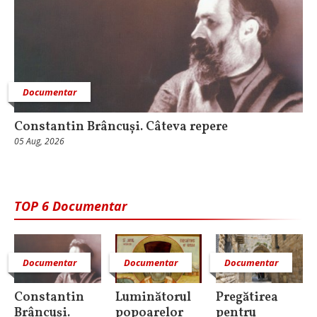
Documentar
Constantin Brâncuși. Câteva repere
05 Aug, 2026
TOP 6 Documentar
Documentar
Documentar
Documentar
Constantin
Luminătorul
Pregătirea
Brâncuși.
popoarelor
pentru