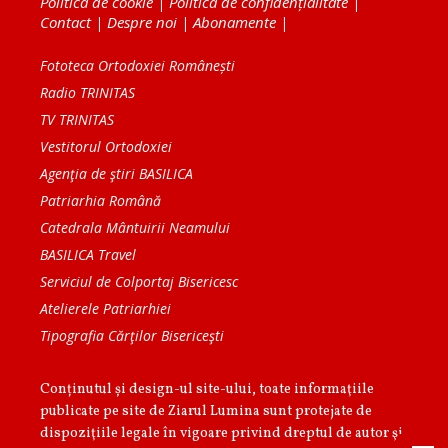
Politica de cookie
|
Politica de confidențialitate
|
Contact
|
Despre noi
|
Abonamente
|
Fototeca Ortodoxiei Românești
Radio TRINITAS
TV TRINITAS
Vestitorul Ortodoxiei
Agenţia de ştiri BASILICA
Patriarhia Română
Catedrala Mântuirii Neamului
BASILICA Travel
Serviciul de Colportaj Bisericesc
Atelierele Patriarhiei
Tipografia Cărţilor Bisericeşti
Conținutul și design-ul site-ului, toate informaţiile
publicate pe site de Ziarul Lumina sunt protejate de
dispoziţiile legale în vigoare privind dreptul de autor şi