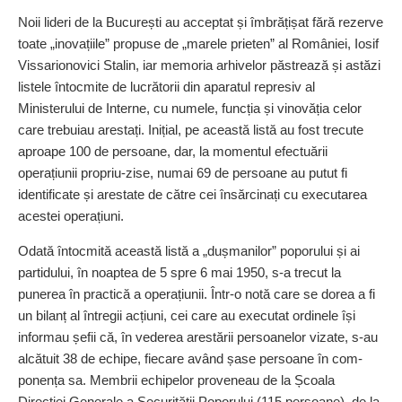
Noii lideri de la București au acceptat și îmbrățișat fără rezerve
toate „inovațiile” propuse de „marele prieten” al României, Iosif
Vissarionovici Stalin, iar memoria arhivelor păstrează și astăzi
listele întocmite de lucrătorii din aparatul represiv al
Ministerului de Interne, cu numele, funcția și vinovăția celor
care trebuiau arestați. Inițial, pe această listă au fost trecute
aproape 100 de persoane, dar, la momentul efectuării
operațiunii propriu-zise, numai 69 de persoane au putut fi
identificate și arestate de către cei însărcinați cu executarea
acestei operațiuni.
Odată întocmită această listă a „dușmanilor” poporului și ai
partidului, în noaptea de 5 spre 6 mai 1950, s-a trecut la
punerea în practică a operațiunii. Într-o notă care se dorea a fi
un bilanț al întregii acțiuni, cei care au executat ordinele își
informau șefii că, în vederea arestării persoanelor vizate, s-au
alcătuit 38 de echipe, fiecare având șase persoane în com­
ponența sa. Membrii echipelor proveneau de la Școala
Direcției Generale a Securității Poporului (115 persoane), de la