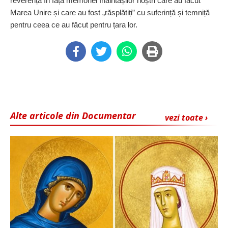
reverență în fața memoriei înaintașilor noștri care au făcut
Marea Unire și care au fost „răsplătiți” cu suferință și temniță
pentru ceea ce au făcut pentru țara lor.
Alte articole din Documentar
vezi toate ›