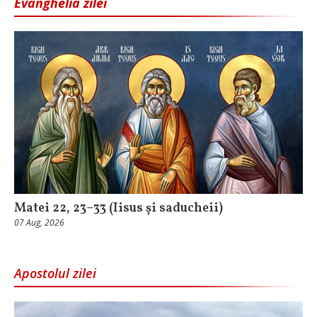
Evanghelia zilei
Matei 22, 23–33 (Iisus și saducheii)
07 Aug, 2026
Apostolul zilei