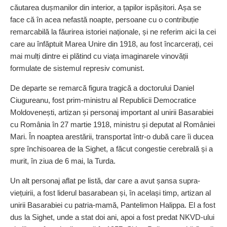
căutarea dușmanilor din interior, a țapilor ispășitori. Așa se
face că în acea nefastă noapte, persoane cu o contribuție
remarcabilă la făurirea istoriei naționale, și ne referim aici la cei
care au înfăptuit Marea Unire din 1918, au fost încarcerați, cei
mai mulți dintre ei plătind cu viața imaginarele vinovății
formulate de sistemul represiv comunist.
De departe se remarcă figura tragică a doctorului Daniel
Ciugureanu, fost prim-ministru al Republicii Democratice
Moldo­venești, artizan și personaj important al unirii Basarabiei
cu România în 27 martie 1918, ministru și deputat al României
Mari. În noaptea arestării, transportat într-o dubă care îi ducea
spre închisoarea de la Sighet, a făcut congestie cerebrală și a
murit, în ziua de 6 mai, la Turda.
Un alt personaj aflat pe listă, dar care a avut șansa supra­
viețuirii, a fost liderul basarabean și, în același timp, artizan al
unirii Basarabiei cu patria-mamă, Pantelimon Halippa. El a fost
dus la Sighet, unde a stat doi ani, apoi a fost predat NKVD-ului