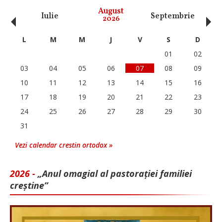
‹
›
August
Iulie
Septembrie
O
2026
L
M
M
J
V
S
D
01
02
03
04
05
06
07
08
09
10
11
12
13
14
15
16
17
18
19
20
21
22
23
24
25
26
27
28
29
30
31
Vezi calendar crestin ortodox »
2026 -
„Anul omagial al pastorației familiei
creștine”