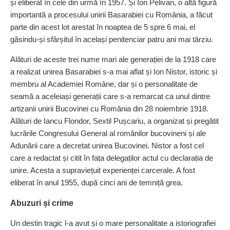
și eliberat în cele din urmă în 1957. Și Ion Pelivan, o altă figură
importantă a procesului unirii Basarabiei cu România, a făcut
parte din acest lot arestat în noaptea de 5 spre 6 mai, el
găsindu-și sfârșitul în același penitenciar patru ani mai târziu.
Alături de aceste trei nume mari ale generației de la 1918 care
a realizat unirea Basarabiei s-a mai aflat și Ion Nistor, istoric și
membru al Academiei Române, dar și o personalitate de
seamă a aceleiași generații care s-a remarcat ca unul dintre
artizanii unirii Bucovinei cu România din 28 noiembrie 1918.
Alături de Iancu Flondor, Sextil Pușcariu, a organizat și pregătit
lucrările Congresului General al românilor bucovineni și ale
Adunării care a decretat unirea Bucovinei. Nistor a fost cel
care a redactat și citit în fața delegaților actul cu declarația de
unire. Acesta a supraviețuit experienței carcerale. A fost
eliberat în anul 1955, după cinci ani de temniță grea.
Abuzuri și crime
Un destin tragic l-a avut și o mare personalitate a istoriografiei