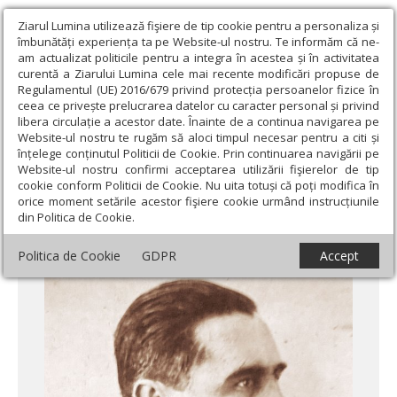
Ziarul Lumina utilizează fişiere de tip cookie pentru a personaliza și
îmbunătăți experiența ta pe Website-ul nostru. Te informăm că ne-
am actualizat politicile pentru a integra în acestea și în activitatea
curentă a Ziarului Lumina cele mai recente modificări propuse de
Regulamentul (UE) 2016/679 privind protecția persoanelor fizice în
ceea ce privește prelucrarea datelor cu caracter personal și privind
libera circulație a acestor date. Înainte de a continua navigarea pe
Website-ul nostru te rugăm să aloci timpul necesar pentru a citi și
Ziarul Lumina
›
Actualitate religioasă
›
Documentar
›
Din
înțelege conținutul Politicii de Cookie. Prin continuarea navigării pe
tranșeele luptei pentru Unire în temnițele comuniste
Website-ul nostru confirmi acceptarea utilizării fişierelor de tip
cookie conform Politicii de Cookie. Nu uita totuși că poți modifica în
Din tranșeele luptei pentru Unire în
orice moment setările acestor fişiere cookie urmând instrucțiunile
din Politica de Cookie.
temnițele comuniste
Politica de Cookie
GDPR
Accept