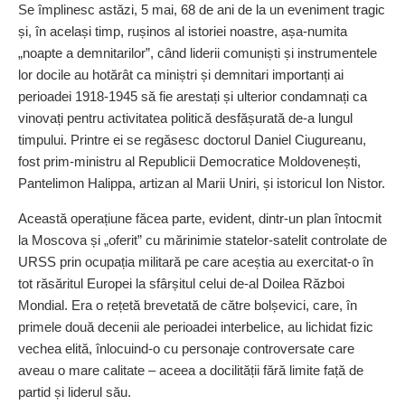
Se împlinesc astăzi, 5 mai, 68 de ani de la un eveniment tragic
și, în același timp, rușinos al istoriei noastre, așa-numita
„noapte a demnitarilor”, când liderii comuniști și instrumentele
lor docile au hotărât ca miniștri și demnitari importanți ai
perioadei 1918-1945 să fie arestați și ulterior condamnați ca
vinovați pentru activitatea politică desfășurată de-a lungul
timpului. Printre ei se regăsesc doctorul Daniel Ciugureanu,
fost prim-ministru al Republicii Democratice Moldovenești,
Pantelimon Halippa, artizan al Marii Uniri, și istoricul Ion Nistor.
Această operațiune făcea parte, evident, dintr-un plan întocmit
la Moscova și „oferit” cu mărinimie statelor-satelit controlate de
URSS prin ocupația militară pe care aceștia au exercitat-o în
tot răsăritul Europei la sfârșitul celui de-al Doilea Război
Mondial. Era o rețetă brevetată de către bolșevici, care, în
primele două decenii ale perioadei interbelice, au lichidat fizic
vechea elită, înlocuind-o cu personaje controversate care
aveau o mare calitate – aceea a docilității fără limite față de
partid și liderul său.