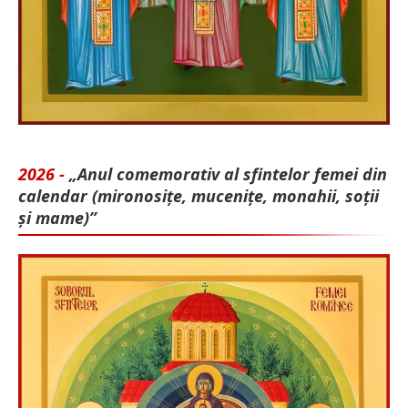
2026 -
„Anul comemorativ al sfintelor femei din
calendar (mironosițe, mu­cenițe, monahii, soții
și mame)”