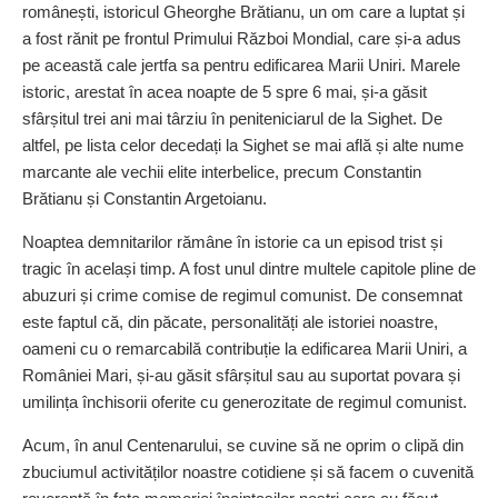
românești, istoricul Gheorghe Brătianu, un om care a luptat și
a fost rănit pe frontul Primului Război Mondial, care și-a adus
pe această cale jertfa sa pentru edificarea Marii Uniri. Marele
istoric, arestat în acea noapte de 5 spre 6 mai, și-a găsit
sfârșitul trei ani mai târziu în peniteniciarul de la Sighet. De
altfel, pe lista celor decedați la Sighet se mai află și alte nume
marcante ale vechii elite interbelice, precum Constantin
Brătianu și Constantin Argetoianu.
Noaptea demnitarilor rămâne în istorie ca un episod trist și
tragic în același timp. A fost unul dintre multele capitole pline de
abuzuri și crime comise de regimul comunist. De consemnat
este faptul că, din păcate, personalități ale istoriei noastre,
oameni cu o remarcabilă contribuție la edificarea Marii Uniri, a
României Mari, și-au găsit sfârșitul sau au suportat povara și
umilința închisorii oferite cu generozitate de regimul comunist.
Acum, în anul Centenarului, se cuvine să ne oprim o clipă din
zbuciumul activităților noastre cotidiene și să facem o cuvenită