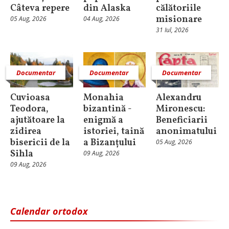
Câteva repere
din Alaska
călătoriile
misionare
05 Aug, 2026
04 Aug, 2026
31 Iul, 2026
Documentar
Documentar
Documentar
Cuvioasa
Monahia
Alexandru
Teodora,
bizantină -
Mironescu:
ajutătoare la
enigmă a
Beneficiarii
zidirea
istoriei, taină
anonimatului
bisericii de la
a Bizanțului
05 Aug, 2026
Sihla
09 Aug, 2026
09 Aug, 2026
Calendar ortodox